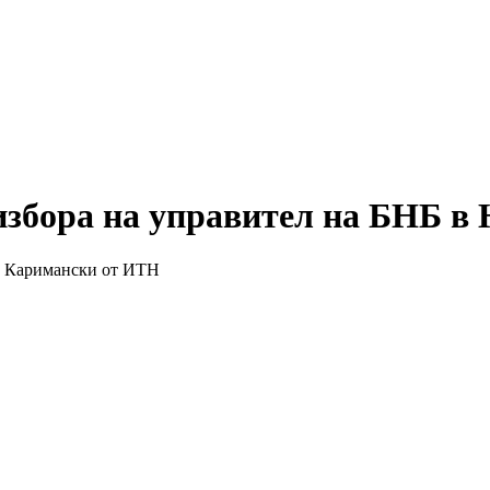
избора на управител на БНБ в
ир Каримански от ИТН