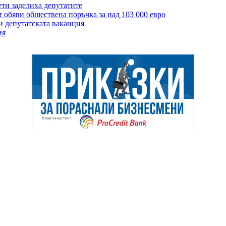
ети заделиха депутатите
т обяви обществена поръчка за над 103 000 евро
и депутатската ваканция
ия