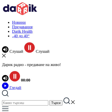
Новини
Предавания
Darik Health
„40 до 40“
Слушай
Слушай
Дарик радио - предаване на живо!
00:00
Гледай