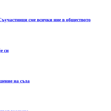
 Съучастници сме всички ние в обществото
е си
шение на съда