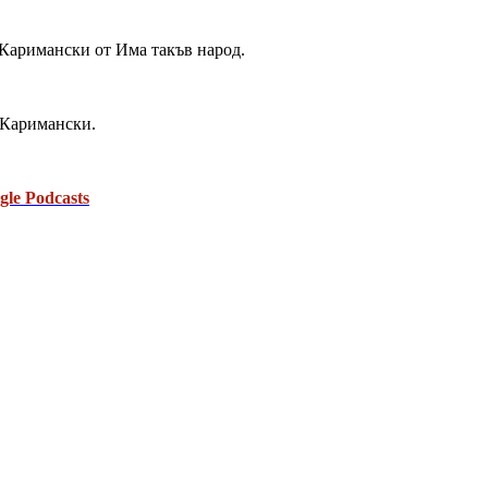
 Каримански от Има такъв народ.
 Каримански.
gle Podcasts