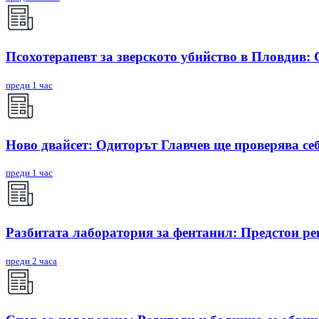
Псохотерапевт за зверското убийство в Пловдив:
преди 1 час
Ново двайсет: Одиторът Главчев ще проверява себ
преди 1 час
Разбитата лаборатория за фентанил: Предстои ре
преди 2 часа