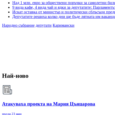
Над 1 млн. евро за обществени поръчки за самолетни бил
9 вида кафе, 4 вида чай и ядки за депутатите: Парламентъ
Искат оставка от министър и политически сблъсъци пред
Депутатите решиха колко дни ще бъде лятната им ваканц
Народно събрание
депутати
Каримански
Най-ново
Атакуваха проекта на Мария Цънцарова
преди 23 мин