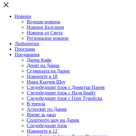
Новини
Водещи новини
Новини България
Новини от Света
Регионални новини
Любопитно
Програма
Предавания
Дарик Кафе
Денят на Дарик
Седмицата на Дарик
Новините в 18
Ники Кънчев Шоу
Следобедният блок с Димитър Панев
Следобедният блок с Надя Брайт
Следобедният блок с Гери Турийска
В тренда
Агросвят по Дарик
Време за джаз
Спортното шоу на Дарик
Следобедният блок
Новините в 12