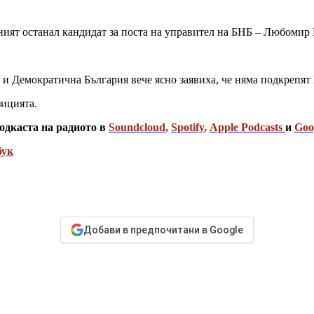
еният останал кандидат за поста на управител на БНБ – Любомир
и Демократична България вече ясно заявиха, че няма подкрепят
зицията.
одкаста на радиото в
Soundcloud
,
Spotify
,
Apple Podcasts
и
Goo
бук
Добави в предпочитани в Google