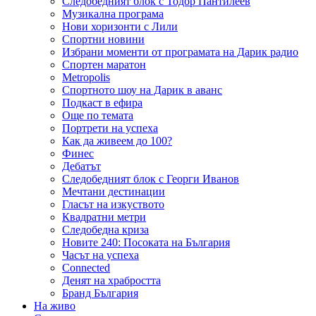
Следобедният блок с Тодор Пантилеев
Музикална програма
Нови хоризонти с Лили
Спортни новини
Избрани моменти от програмата на Дарик радио
Спортен маратон
Metropolis
Спортното шоу на Дарик в аванс
Подкаст в ефира
Още по темата
Портрети на успеха
Как да живеем до 100?
Финес
Дебатът
Следобедният блок с Георги Иванов
Мечтани дестинации
Гласът на изкуството
Квадратни метри
Следобедна криза
Новите 240: Посоката на България
Часът на успеха
Connected
Денят на храбростта
Бранд България
На живо