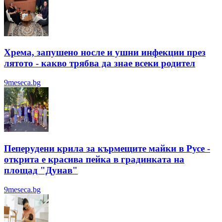
Хрема, запушено носле и ушни инфекции през
лятотo - какво трябва да знае всеки родител
9meseca.bg
Пеперудени крила за кърмещите майки в Русе -
открита е красива пейка в градинката на
площад "Дунав"
9meseca.bg