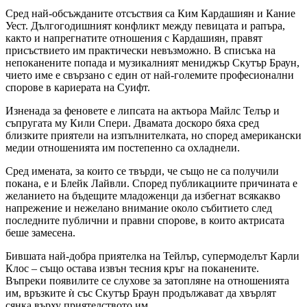
Сред най-обсъжданите отсъствия са Ким Кардашиян и Кание
Уест. Дългогодишният конфликт между певицата и рапъра,
както и напрегнатите отношения с Кардашиян, правят
присъствието им практически невъзможно. В списъка на
непоканените попада и музикалният мениджър Скутър Браун,
чието име е свързано с един от най-големите професионални
спорове в кариерата на Суифт.
Изненада за феновете е липсата на актьора Майлс Телър и
съпругата му Кили Спери. Двамата доскоро бяха сред
близките приятели на изпълнителката, но според американски
медии отношенията им постепенно са охладнели.
Сред имената, за които се твърди, че също не са получили
покана, е и Блейк Лайвли. Според публикациите причината е
желанието на бъдещите младоженци да избегнат всякакво
напрежение и нежелано внимание около събитието след
последните публични и правни спорове, в които актрисата
беше замесена.
Бившата най-добра приятелка на Тейлър, супермоделът Карли
Клос – също остава извън тесния кръг на поканените.
Въпреки появилите се слухове за затопляне на отношенията
им, връзките ѝ със Скутър Браун продължават да хвърлят
сянка върху приятелството им.