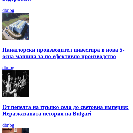
dbr.bg
Панагюрски производител инвестира в нова 5-
осна машина за по-ефективно производство
dbr.bg
От пепелта на гръцко село до световна империя:
Неразказаната история на Bulgari
dbr.bg