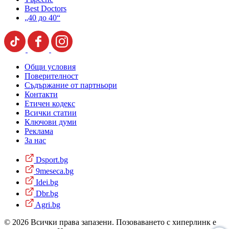
Best Doctors
„40 до 40“
Общи условия
Поверителност
Съдържание от партньори
Контакти
Етичен кодекс
Всички статии
Ключови думи
Реклама
За нас
Dsport.bg
9meseca.bg
Idei.bg
Dbr.bg
Agri.bg
© 2026 Всички права запазени. Позоваването с хиперлинк е