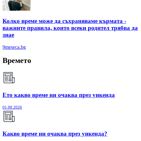
Колко време може да съхраняваме кърмата -
важните правила, които всеки родител трябва да
знае
9meseca.bg
Времето
Ето какво време ни очаква през уикенда
01.08.2026
Какво време ни очаква през уикенда?