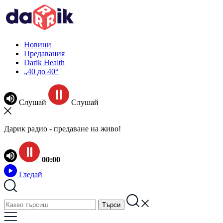
Новини
Предавания
Darik Health
„40 до 40“
Слушай
Слушай
Дарик радио - предаване на живо!
00:00
Гледай