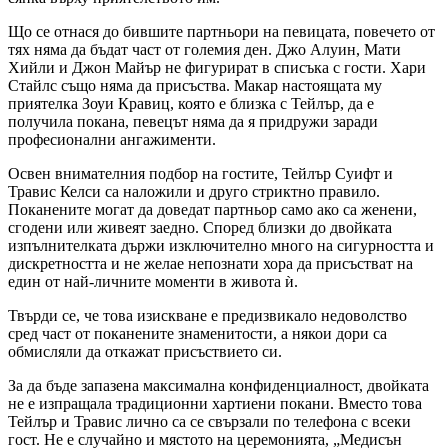
Що се отнася до бившите партньори на певицата, повечето от
тях няма да бъдат част от големия ден. Джо Алуин, Мати
Хийли и Джон Майър не фигурират в списъка с гости. Хари
Стайлс също няма да присъства. Макар настоящата му
приятелка Зоуи Кравиц, която е близка с Тейлър, да е
получила покана, певецът няма да я придружи заради
професионални ангажименти.
Освен внимателния подбор на гостите, Тейлър Суифт и
Травис Келси са наложили и друго стриктно правило.
Поканените могат да доведат партньор само ако са женени,
сгодени или живеят заедно. Според близки до двойката
изпълнителката държи изключително много на сигурността и
дискретността и не желае непознати хора да присъстват на
един от най-личните моменти в живота ѝ.
Твърди се, че това изискване е предизвикало недоволство
сред част от поканените знаменитости, а някои дори са
обмисляли да откажат присъствието си.
За да бъде запазена максимална конфиденциалност, двойката
не е изпращала традиционни хартиени покани. Вместо това
Тейлър и Травис лично са се свързали по телефона с всеки
гост. Не е случайно и мястото на церемонията, „Медисън