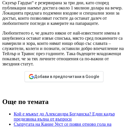
Скуеър Гардън“ е резервирана за три дни, като според
публикации наемът достига около 1 милион долара на вечер.
Локацията предлага подземни входове и специални зони за
достъп, които позволяват гостите да останат далеч от
любопитните погледи и камерите на папараците.
Любопитното е, че докато някои от най-известните имена в
шоубизнеса остават извън списъка, място сред поканените са
намерили и хора, които нямат нищо общо със славата –
служители, колеги и познати, оставили добро впечатление на
Тейлър и Травис през годините. Така бъдещите младоженци
показват, че за тях личните отношения са по-важни от
звездния статут.
Добави в предпочитани в Google
Още по темата
Кой е мъжът до Александра Богданска? Един кадър
предизвика вълна от въпроси
Съпругата на Кание Уест се появи отново гола на