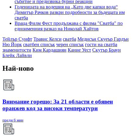
събитие и предизвика бурни реакции
Годеницата на водещия на „Като две капки вода“
Димитър Рачков разкри подробности за бъдещата им
сватба
Враца Филм Фест продължава с филма "Сватба" по
едноименния разказ на Николай Хайтов
Тейлър Суифт
Травис Келси
сватба
Медисън Скуеър Гардън
Ню Йорк
сватбен списък
черен списък
гости на сватба
знаменитости
Ким Кардашиян
Кание Уест
Скутър Браун
Блейк Лайвли
Най-ново
Внимание горещо: За 21 области е обявен
оранжев код за високи температури
преди 6 мин