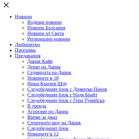
Новини
Водещи новини
Новини България
Новини от Света
Регионални новини
Любопитно
Програма
Предавания
Дарик Кафе
Денят на Дарик
Седмицата на Дарик
Новините в 18
Ники Кънчев Шоу
Следобедният блок с Димитър Панев
Следобедният блок с Надя Брайт
Следобедният блок с Гери Турийска
В тренда
Агросвят по Дарик
Време за джаз
Спортното шоу на Дарик
Следобедният блок
Новините в 12