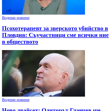
Водещи новини
Псохотерапевт за зверското убийство в
Пловдив: Съучастници сме всички ние
в обществото
Водещи новини
Ново двайсет: Одиторът Главчев ще