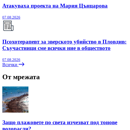
Атакуваха проекта на Мария Цънцарова
07.08.2026
Псохотерапевт за зверското убийство в Пловдив:
Съучастници сме всички ние в обществото
07.08.2026
Всички
От мрежата
Защо плажовете по света изчезват под тонове
водорасли?