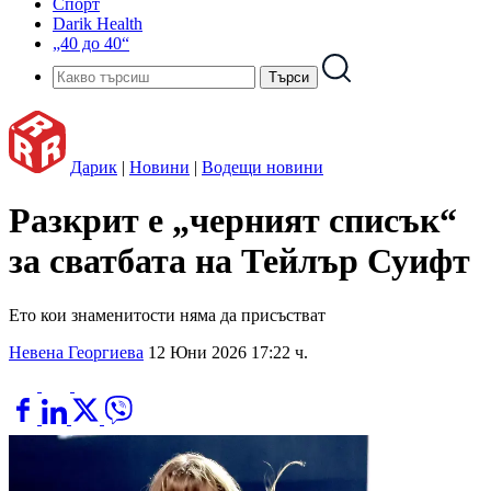
Спорт
Darik Health
„40 до 40“
Дарик
|
Новини
|
Водещи новини
Разкрит е „черният списък“
за сватбата на Тейлър Суифт
Ето кои знаменитости няма да присъстват
Невена Георгиева
12 Юни 2026 17:22 ч.