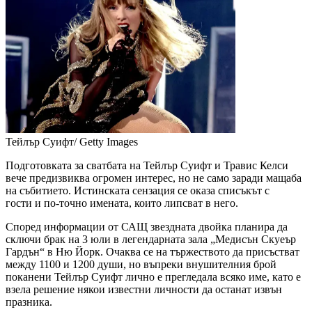
Тейлър Суифт/ Getty Images
Подготовката за сватбата на Тейлър Суифт и Травис Келси
вече предизвиква огромен интерес, но не само заради мащаба
на събитието. Истинската сензация се оказа списъкът с
гости и по-точно имената, които липсват в него.
Според информации от САЩ звездната двойка планира да
сключи брак на 3 юли в легендарната зала „Медисън Скуеър
Гардън“ в Ню Йорк. Очаква се на тържеството да присъстват
между 1100 и 1200 души, но въпреки внушителния брой
поканени Тейлър Суифт лично е прегледала всяко име, като е
взела решение някои известни личности да останат извън
празника.