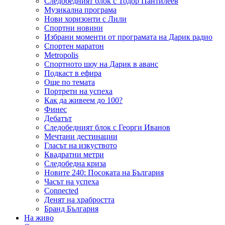
Следобедният блок с Тодор Пантилеев
Музикална програма
Нови хоризонти с Лили
Спортни новини
Избрани моменти от програмата на Дарик радио
Спортен маратон
Metropolis
Спортното шоу на Дарик в аванс
Подкаст в ефира
Още по темата
Портрети на успеха
Как да живеем до 100?
Финес
Дебатът
Следобедният блок с Георги Иванов
Мечтани дестинации
Гласът на изкуството
Квадратни метри
Следобедна криза
Новите 240: Посоката на България
Часът на успеха
Connected
Денят на храбростта
Бранд България
На живо