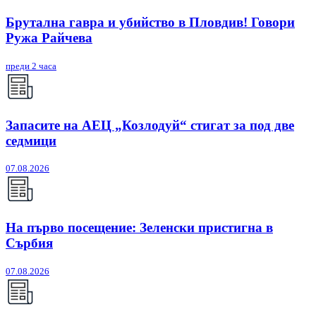
Брутална гавра и убийство в Пловдив! Говори
Ружа Райчева
преди 2 часа
Запасите на АЕЦ „Козлодуй“ стигат за под две
седмици
07.08.2026
На първо посещение: Зеленски пристигна в
Сърбия
07.08.2026