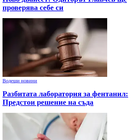
проверява себе си
Водещи новини
Разбитата лаборатория за фентанил:
Предстои решение на съда