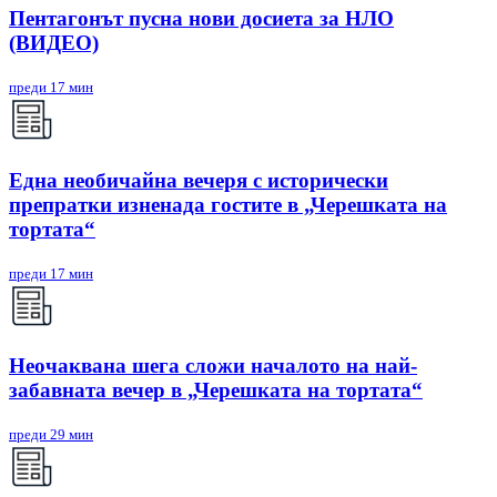
Пентагонът пусна нови досиета за НЛО
(ВИДЕО)
преди 17 мин
Една необичайна вечеря с исторически
препратки изненада гостите в „Черешката на
тортата“
преди 17 мин
Неочаквана шега сложи началото на най-
забавната вечер в „Черешката на тортата“
преди 29 мин