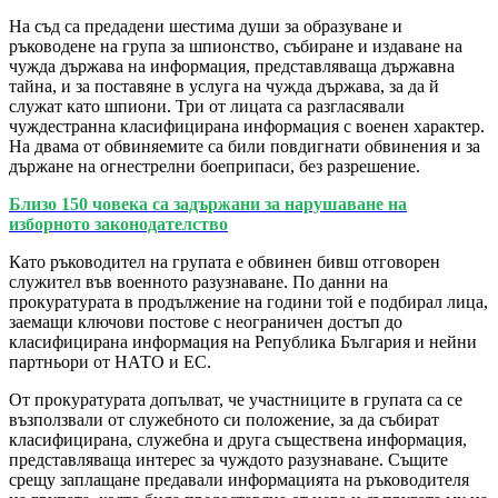
На съд са предадени шестима души за образуване и
ръководене на група за шпионство, събиране и издаване на
чужда държава на информация, представляваща държавна
тайна, и за поставяне в услуга на чужда държава, за да й
служат като шпиони. Три от лицата са разгласявали
чуждестранна класифицирана информация с военен характер.
На двама от обвиняемите са били повдигнати обвинения и за
държане на огнестрелни боеприпаси, без разрешение.
Близо 150 човека са задържани за нарушаване на
изборното законодателство
Като ръководител на групата е обвинен бивш отговорен
служител във военното разузнаване. По данни на
прокуратурата в продължение на години той е подбирал лица,
заемащи ключови постове с неограничен достъп до
класифицирана информация на Република България и нейни
партньори от НАТО и ЕС.
От прокуратурата допълват, че участниците в групата са се
възползвали от служебното си положение, за да събират
класифицирана, служебна и друга съществена информация,
представляваща интерес за чуждото разузнаване. Същите
срещу заплащане предавали информацията на ръководителя