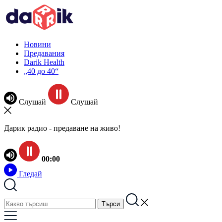
Новини
Предавания
Darik Health
„40 до 40“
Слушай
Слушай
Дарик радио - предаване на живо!
00:00
Гледай