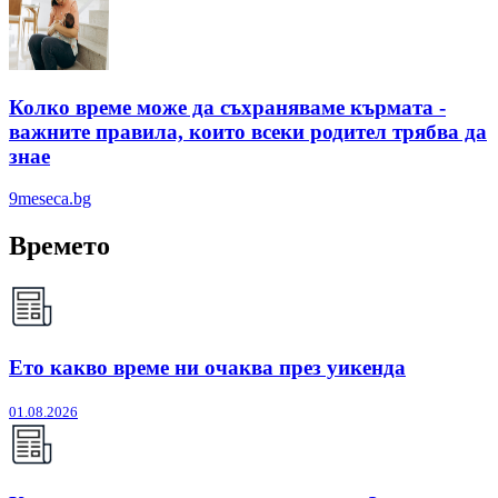
Колко време може да съхраняваме кърмата -
важните правила, които всеки родител трябва да
знае
9meseca.bg
Времето
Ето какво време ни очаква през уикенда
01.08.2026