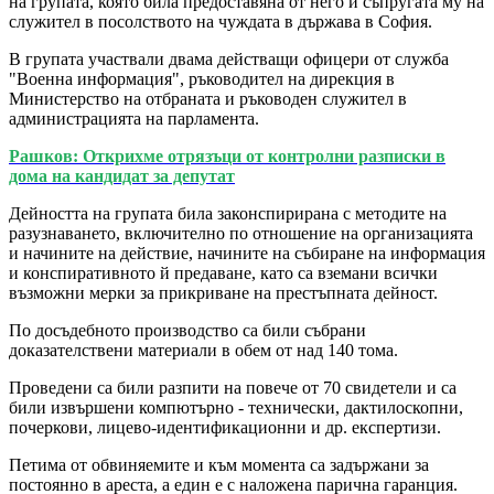
на групата, която била предоставяна от него и съпругата му на
служител в посолството на чуждата в държава в София.
В групата участвали двама действащи офицери от служба
"Военна информация", ръководител на дирекция в
Министерство на отбраната и ръководен служител в
администрацията на парламента.
Рашков: Открихме отрязъци от контролни разписки в
дома на кандидат за депутат
Дейността на групата била законспирирана с методите на
разузнаването, включително по отношение на организацията
и начините на действие, начините на събиране на информация
и конспиративното й предаване, като са вземани всички
възможни мерки за прикриване на престъпната дейност.
По досъдебното производство са били събрани
доказателствени материали в обем от над 140 тома.
Проведени са били разпити на повече от 70 свидетели и са
били извършени компютърно - технически, дактилоскопни,
почеркови, лицево-идентификационни и др. експертизи.
Петима от обвиняемите и към момента са задържани за
постоянно в ареста, а един е с наложена парична гаранция.