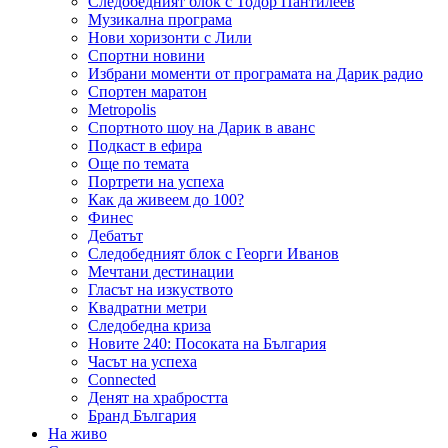
Следобедният блок с Тодор Пантилеев
Музикална програма
Нови хоризонти с Лили
Спортни новини
Избрани моменти от програмата на Дарик радио
Спортен маратон
Metropolis
Спортното шоу на Дарик в аванс
Подкаст в ефира
Още по темата
Портрети на успеха
Как да живеем до 100?
Финес
Дебатът
Следобедният блок с Георги Иванов
Мечтани дестинации
Гласът на изкуството
Квадратни метри
Следобедна криза
Новите 240: Посоката на България
Часът на успеха
Connected
Денят на храбростта
Бранд България
На живо