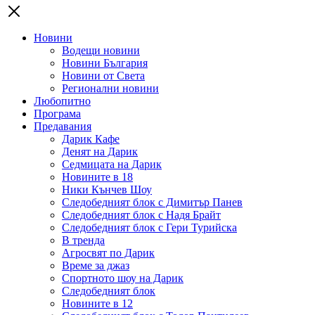
Новини
Водещи новини
Новини България
Новини от Света
Регионални новини
Любопитно
Програма
Предавания
Дарик Кафе
Денят на Дарик
Седмицата на Дарик
Новините в 18
Ники Кънчев Шоу
Следобедният блок с Димитър Панев
Следобедният блок с Надя Брайт
Следобедният блок с Гери Турийска
В тренда
Агросвят по Дарик
Време за джаз
Спортното шоу на Дарик
Следобедният блок
Новините в 12