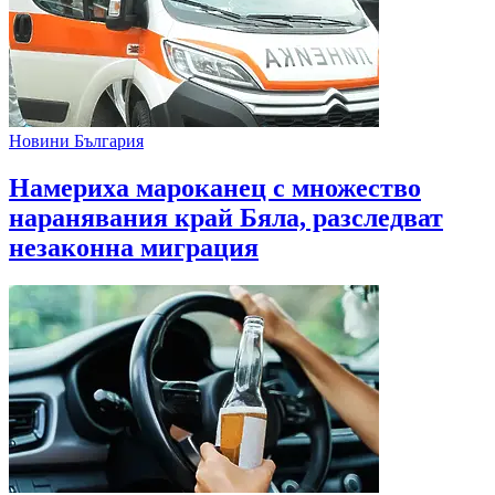
Новини България
Намериха мароканец с множество
наранявания край Бяла, разследват
незаконна миграция