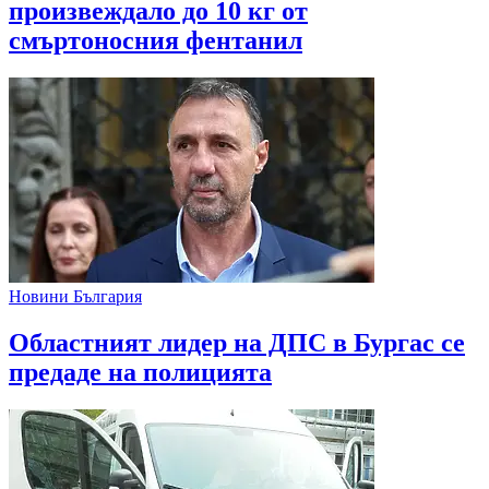
произвеждало до 10 кг от
смъртоносния фентанил
Новини България
Областният лидер на ДПС в Бургас се
предаде на полицията