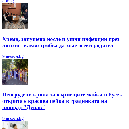
dbr.bg
Хрема, запушено носле и ушни инфекции през
лятотo - какво трябва да знае всеки родител
9meseca.bg
Пеперудени крила за кърмещите майки в Русе -
открита е красива пейка в градинката на
площад "Дунав"
9meseca.bg