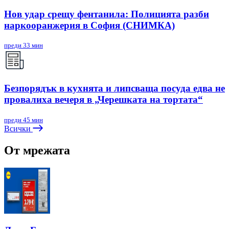
Нов удар срещу фентанила: Полицията разби
наркооранжерия в София (СНИМКА)
преди 33 мин
Безпорядък в кухнята и липсваща посуда едва не
провалиха вечеря в „Черешката на тортата“
преди 45 мин
Всички
От мрежата