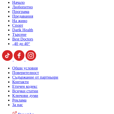
Начало
Любопитно
Програма
Предавания
На живо
Спорт
Darik Health
Търсене
Best Doctors
„40 до 40“
Общи условия
Поверителност
Съдържание от партньори
Контакти
Етичен кодекс
Всички статии
Ключови думи
Реклама
За нас