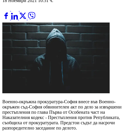
18 Ноември 2021 10:51 ч.
Военно-окръжна прокуратура-София внесе във Военно-
окръжeн съд-София обвинителен акт по дело за извършени
престъпления по глава Първа от Особената част на
Наказателния кодекс - Престъпления против Републиката,
съобщиха от прокуратурата. Предстои съдът да насрочи
разпоредително заседание по делото.