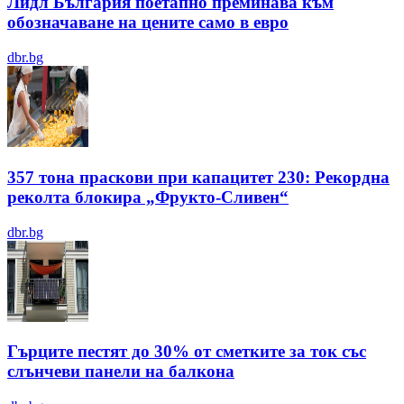
Лидл България поетапно преминава към
обозначаване на цените само в евро
dbr.bg
357 тона праскови при капацитет 230: Рекордна
реколта блокира „Фрукто-Сливен“
dbr.bg
Гърците пестят до 30% от сметките за ток със
слънчеви панели на балкона