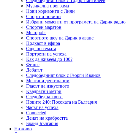
Следобедният блок с Тодор Пантилеев
Музикална програма
Нови хоризонти с Лили
Спортни новини
Избрани моменти от програмата на Дарик радио
Спортен маратон
Metropolis
Спортното шоу на Дарик в аванс
Подкаст в ефира
Още по темата
Портрети на успеха
Как да живеем до 100?
Финес
Дебатът
Следобедният блок с Георги Иванов
Мечтани дестинации
Гласът на изкуството
Квадратни метри
Следобедна криза
Новите 240: Посоката на България
Часът на успеха
Connected
Денят на храбростта
Бранд България
На живо