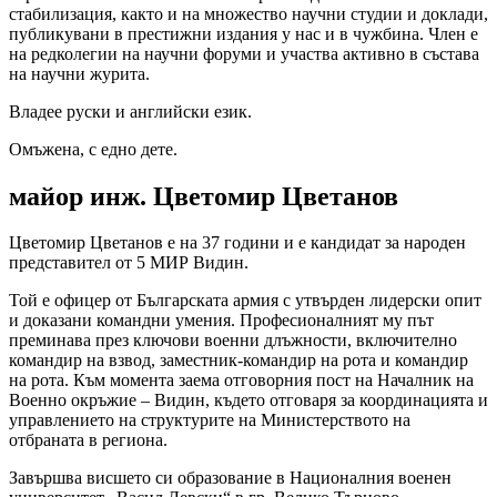
стабилизация, както и на множество научни студии и доклади,
публикувани в престижни издания у нас и в чужбина. Член е
на редколегии на научни форуми и участва активно в състава
на научни журита.
Владее руски и английски език.
Омъжена, с едно дете.
майор инж. Цветомир Цветанов
Цветомир Цветанов е на 37 години и е кандидат за народен
представител от 5 МИР Видин.
Той е офицер от Българската армия с утвърден лидерски опит
и доказани командни умения. Професионалният му път
преминава през ключови военни длъжности, включително
командир на взвод, заместник-командир на рота и командир
на рота. Към момента заема отговорния пост на Началник на
Военно окръжие – Видин, където отговаря за координацията и
управлението на структурите на Министерството на
отбраната в региона.
Завършва висшето си образование в Националния военен