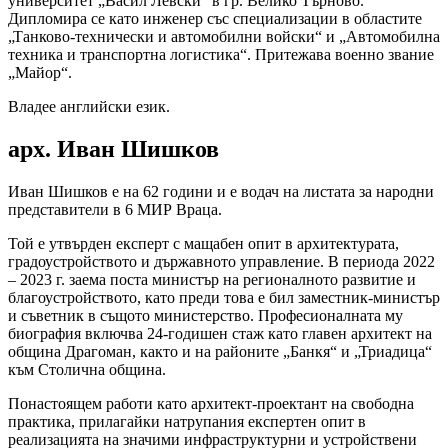
университет „Васил Левски“ в гр. Велико Търново.
Дипломира се като инженер със специализации в областите
„Танково-технически и автомобилни войски“ и „Автомобилна
техника и транспортна логистика“. Притежава военно звание
„Майор“.
Владее английски език.
арх. Иван Шишков
Иван Шишков е на 62 години и е водач на листата за народни
представители в 6 МИР Враца.
Той е утвърден експерт с мащабен опит в архитектурата,
градоустройството и държавното управление. В периода 2022
– 2023 г. заема поста министър на регионалното развитие и
благоустройството, като преди това е бил заместник-министър
и съветник в същото министерство. Професионалната му
биография включва 24-годишен стаж като главен архитект на
община Драгоман, както и на районите „Банкя“ и „Триадица“
към Столична община.
Понастоящем работи като архитект-проектант на свободна
практика, прилагайки натрупания експертен опит в
реализацията на значими инфраструктурни и устройствени