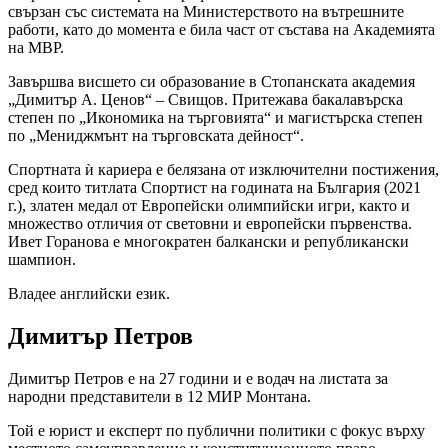
свързан със системата на Министерството на вътрешните
работи, като до момента е била част от състава на Академията
на МВР.
Завършва висшето си образование в Стопанската академия
„Димитър А. Ценов“ – Свищов. Притежава бакалавърска
степен по „Икономика на търговията“ и магистърска степен
по „Мениджмънт на търговската дейност“.
Спортната ѝ кариера е белязана от изключителни постижения,
сред които титлата Спортист на годината на България (2021
г.), златен медал от Европейски олимпийски игри, както и
множество отличия от световни и европейски първенства.
Ивет Горанова е многократен балкански и републикански
шампион.
Владее английски език.
Димитър Петров
Димитър Петров е на 27 години и е водач на листата за
народни представители в 12 МИР Монтана.
Той е юрист и експерт по публични политики с фокус върху