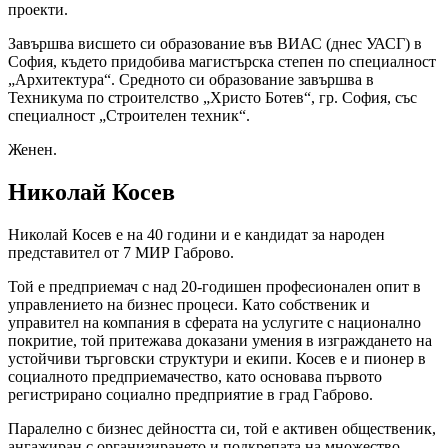
проекти.
Завършва висшето си образование във ВИАС (днес УАСГ) в
София, където придобива магистърска степен по специалност
„Архитектура“. Средното си образование завършва в
Техникума по строителство „Христо Ботев“, гр. София, със
специалност „Строителен техник“.
Женен.
Николай Косев
Николай Косев е на 40 години и е кандидат за народен
представител от 7 МИР Габрово.
Той е предприемач с над 20-годишен професионален опит в
управлението на бизнес процеси. Като собственик и
управител на компания в сферата на услугите с национално
покритие, той притежава доказани умения в изграждането на
устойчиви търговски структури и екипи. Косев е и пионер в
социалното предприемачество, като основава първото
регистрирано социално предприятие в град Габрово.
Паралелно с бизнес дейността си, той е активен общественик,
ангажиран с организирането и подкрепата на множество