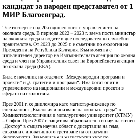
кандидат за народен представител от 1
МИР Благоевград.
Тя е експерт с над 20-годишен опит в управлението на
околната среда. В периода 2022 – 2023 г. заема поста министър
на околната среда и водите в две последователни служебни
правителства. От 2023 до 2025 г. е съветник по екология на
Президента на Република България. Към момента е
изпълнителен директор на Изпълнителната агенция по околна
среда и член на Управителния съвет на Европейската агенция
по околна среда (EEA).
Била е началник на отделите „Международни програми и
проекти“ и „Стратегии и програми“. Има богат опит в
управлението на национални и международни проекти в
сферата на екологията.
През 2001 г. се дипломира като магистър-инженер по
специалност „Екология и опазване на околната среда“ в
Химикотехнологичния и металургичен университет (ХТМУ)
– София. През 2007 г. защитава образователна и научна степен
„Доктор“ в същата научна област с дисертация на тема,
свързана с иновативното третиране на отпадъчни
биопродукти. Завършила е и магистърски курс по