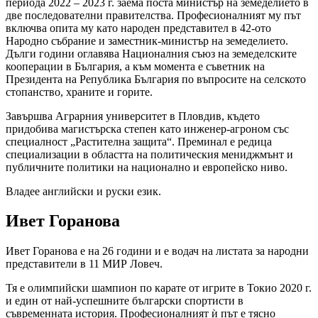
периода 2022 – 2023 г. заема поста министър на земеделието в
две последователни правителства. Професионалният му път
включва опита му като народен представител в 42-ото
Народно събрание и заместник-министър на земеделието.
Дълги години оглавява Националния съюз на земеделските
кооперации в България, а към момента е съветник на
Президента на Република България по въпросите на селското
стопанство, храните и горите.
Завършва Аграрния университет в Пловдив, където
придобива магистърска степен като инженер-агроном със
специалност „Растителна защита“. Преминал е редица
специализации в областта на политическия мениджмънт и
публичните политики на национално и европейско ниво.
Владее английски и руски език.
Ивет Горанова
Ивет Горанова е на 26 години и е водач на листата за народни
представители в 11 МИР Ловеч.
Тя е олимпийски шампион по карате от игрите в Токио 2020 г.
и един от най-успешните български спортисти в
съвременната история. Професионалният ѝ път е тясно