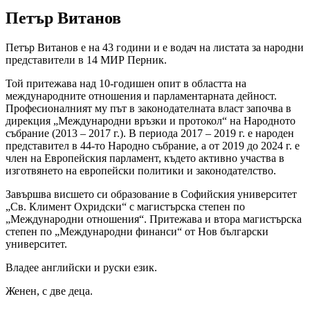
Петър Витанов
Петър Витанов е на 43 години и е водач на листата за народни
представители в 14 МИР Перник.
Той притежава над 10-годишен опит в областта на
международните отношения и парламентарната дейност.
Професионалният му път в законодателната власт започва в
дирекция „Международни връзки и протокол“ на Народното
събрание (2013 – 2017 г.). В периода 2017 – 2019 г. е народен
представител в 44-то Народно събрание, а от 2019 до 2024 г. е
член на Европейския парламент, където активно участва в
изготвянето на европейски политики и законодателство.
Завършва висшето си образование в Софийския университет
„Св. Климент Охридски“ с магистърска степен по
„Международни отношения“. Притежава и втора магистърска
степен по „Международни финанси“ от Нов български
университет.
Владее английски и руски език.
Женен, с две деца.