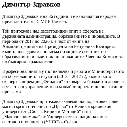
Димитър Здравков
Димитър Здравков е на 36 години и е кандидат за народен
представител от 15 МИР Плевен.
Той притежава над десетгодишен опит в сферата на
държавната администрация, образованието и иновациите. В
периода от 2017 до 2026 г. е част от екипа на
Администрацията на Президента на Република България,
където последователно заема позициите съветник по
образованието и съветник по иновациите. Член на Комисията
по българско гражданство.
Професионалният му път включва и работа в Министерството
на образованието и науката (2013 – 2017 г.), където като
експерт в дирекция „Финанси“ отговаря за бюджетни анализи
и участва в управлението на мащабни проекти по оперативни
програми.
Димитър Здравков притежава академична подготовка с две
магистърски степени: по „Право“ от Великотърновския
университет „Св. св. Кирил и Методий“ и по
„Макроикономика“ от Университета за национално и
световно стопанство (УНСС) – София.