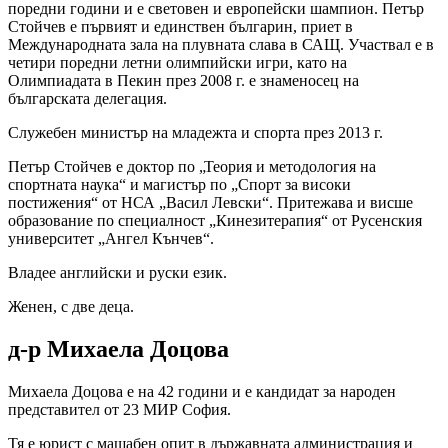
поредни години и е световен и европейски шампион. Петър
Стойчев е първият и единствен българин, приет в
Международната зала на плувната слава в САЩ. Участвал е в
четири поредни летни олимпийски игри, като на
Олимпиадата в Пекин през 2008 г. е знаменосец на
българската делегация.
Служебен министър на младежта и спорта през 2013 г.
Петър Стойчев е доктор по „Теория и методология на
спортната наука“ и магистър по „Спорт за високи
постижения“ от НСА „Васил Левски“. Притежава и висше
образование по специалност „Кинезитерапия“ от Русенския
университет „Ангел Кънчев“.
Владее английски и руски език.
Женен, с две деца.
д-р Михаела Доцова
Михаела Доцова е на 42 години и е кандидат за народен
представител от 23 МИР София.
Тя е юрист с мащабен опит в държавната администрация и