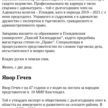
същото ведомство. Професионалната му кариера е тясно
свързана с адвокатурата – той е дългогодишен член на
Адвокатска колегия – Пловдив, като в периода 2019 – 2021 г. е
неин председател. Управител и съдружник е в адвокатско
дружество с експертиза в търговското, гражданското и
административното право.
Завършва висшето си образование в Пловдивския
университет „Паисий Хилендарски“, където придобива
магистърска степен по „Право“. Специализира в
процесуалното представителство по сложни търговски дела,
несъстоятелност и вещно право.
Владее руски и немски език.
Женен, с две деца.
Явор Гечев
Явор Гечев е на 47 години и е водач на листата за народни
представители в 10 МИР Кюстендил.
Той е утвърден експерт и общественик с дългогодишен опит в
областта на земеделието и развитието на селските райони. В