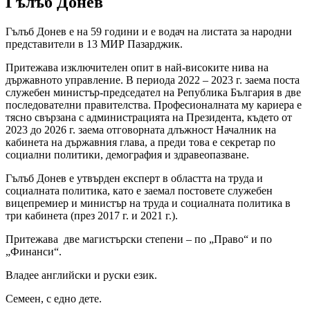
Гълъб Донев
Гълъб Донев е на 59 години и е водач на листата за народни
представители в 13 МИР Пазарджик.
Притежава изключителен опит в най-високите нива на
държавното управление. В периода 2022 – 2023 г. заема поста
служебен министър-председател на Република България в две
последователни правителства. Професионалната му кариера е
тясно свързана с администрацията на Президента, където от
2023 до 2026 г. заема отговорната длъжност Началник на
кабинета на държавния глава, а преди това е секретар по
социални политики, демография и здравеопазване.
Гълъб Донев е утвърден експерт в областта на труда и
социалната политика, като е заемал постовете служебен
вицепремиер и министър на труда и социалната политика в
три кабинета (през 2017 г. и 2021 г.).
Притежава две магистърски степени – по „Право“ и по
„Финанси“.
Владее английски и руски език.
Семеен, с едно дете.