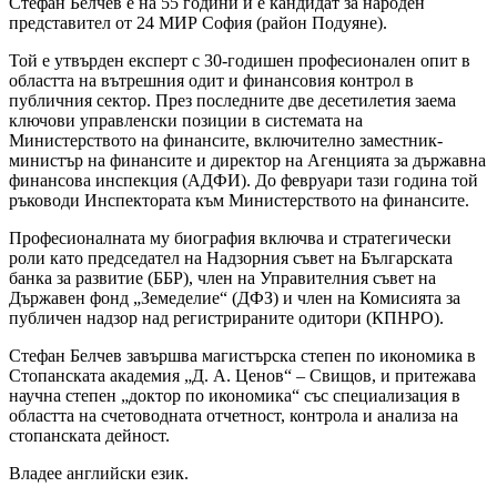
Стефан Белчев е на 55 години и е кандидат за народен
представител от 24 МИР София (район Подуяне).
Той е утвърден експерт с 30-годишен професионален опит в
областта на вътрешния одит и финансовия контрол в
публичния сектор. През последните две десетилетия заема
ключови управленски позиции в системата на
Министерството на финансите, включително заместник-
министър на финансите и директор на Агенцията за държавна
финансова инспекция (АДФИ). До февруари тази година той
ръководи Инспектората към Министерството на финансите.
Професионалната му биография включва и стратегически
роли като председател на Надзорния съвет на Българската
банка за развитие (ББР), член на Управителния съвет на
Държавен фонд „Земеделие“ (ДФЗ) и член на Комисията за
публичен надзор над регистрираните одитори (КПНРО).
Стефан Белчев завършва магистърска степен по икономика в
Стопанската академия „Д. А. Ценов“ – Свищов, и притежава
научна степен „доктор по икономика“ със специализация в
областта на счетоводната отчетност, контрола и анализа на
стопанската дейност.
Владее английски език.