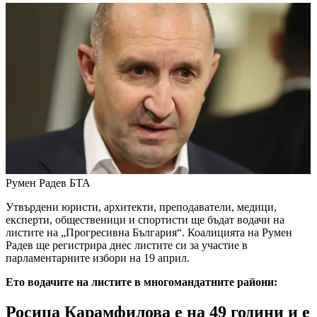
Румен Радев
БТА
Утвърдени юристи, архитекти, преподаватели, медици,
експерти, общественици и спортисти ще бъдат водачи на
листите на „Прогресивна България“. Коалицията на Румен
Радев ще регистрира днес листите си за участие в
парламентарните избори на 19 април.
Ето водачите на листите в многомандатните райони:
Росица Карамфилова е на 49 години и е