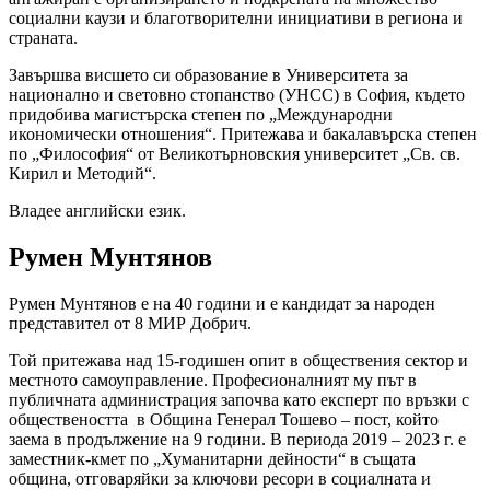
социални каузи и благотворителни инициативи в региона и
страната.
Завършва висшето си образование в Университета за
национално и световно стопанство (УНСС) в София, където
придобива магистърска степен по „Международни
икономически отношения“. Притежава и бакалавърска степен
по „Философия“ от Великотърновския университет „Св. св.
Кирил и Методий“.
Владее английски език.
Румен Мунтянов
Румен Мунтянов е на 40 години и е кандидат за народен
представител от 8 МИР Добрич.
Той притежава над 15-годишен опит в обществения сектор и
местното самоуправление. Професионалният му път в
публичната администрация започва като експерт по връзки с
обществеността в Община Генерал Тошево – пост, който
заема в продължение на 9 години. В периода 2019 – 2023 г. е
заместник-кмет по „Хуманитарни дейности“ в същата
община, отговаряйки за ключови ресори в социалната и