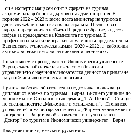
Той е експерт с мащабен опит в сферата на туризма,
академичната дейност и държавната администрация. В
периода 2022 – 2023 г. заема поста министър на туризма в
двете служебни правителства на страната. Преди това е
народен представител в 47-ото Народно събрание, където е
избран за председател на Комисията по туризъм. В
професионалната си биография заема и поста председател на
Варненската туристическа камара (2020 – 2022 г.), работейки
активно за развитието на регионалната икономика.
Понастоящем е преподавател в Икономически университет –
Варна, съчетавайки експертизата си от бизнеса и
управлението с научноизследователска дейност за прилагане
на устойчиви икономически политики.
Притежава богата образователна подготовка, включваща
дипломи от Колежа по туризъм – Варна, Висшето училище по
мениджмънт и Стопанската академия „Д. А. Ценов“ – Свищов
по специалностите „Маркетинг и мениджмънт“, „Стопанско
управление“ и магистърска степен по „Фирмен мениджмънт и
контролинг“. Защитава образователна и научна степен
„Доктор“ по туризъм в Икономически университет – Варна.
Владее английски, немски и руски език.