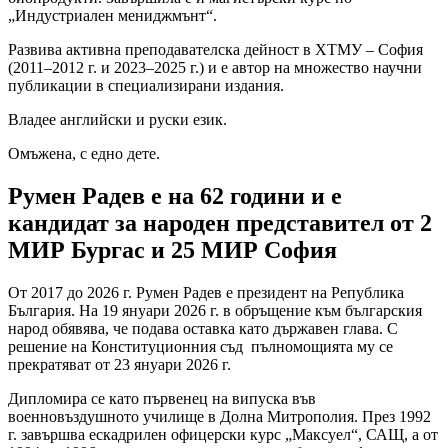
„Индустриален мениджмънт“.
Развива активна преподавателска дейност в ХТМУ – София
(2011–2012 г. и 2023–2025 г.) и е автор на множество научни
публикации в специализирани издания.
Владее английски и руски език.
Омъжена, с едно дете.
Румен Радев е на 62 години и е
кандидат за народен представител от 2
МИР Бургас и 25 МИР София
От 2017 до 2026 г. Румен Радев е президент на Република
България. На 19 януари 2026 г. в обръщение към българския
народ обявява, че подава оставка като държавен глава. С
решение на Конституционния съд пълномощията му се
прекратяват от 23 януари 2026 г.
Дипломира се като първенец на випуска във
военновъздушното училище в Долна Митрополия. През 1992
г. завършва ескадрилен офицерски курс „Максуел“, САЩ, а от