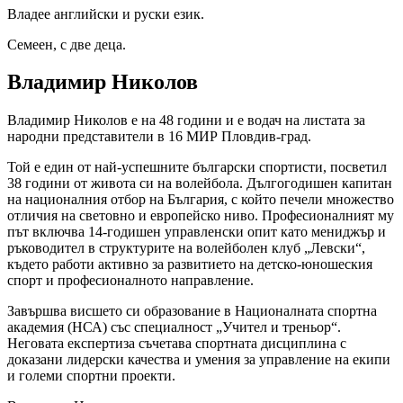
Владее английски и руски език.
Семеен, с две деца.
Владимир Николов
Владимир Николов е на 48 години и е водач на листата за
народни представители в 16 МИР Пловдив-град.
Той е един от най-успешните български спортисти, посветил
38 години от живота си на волейбола. Дългогодишен капитан
на националния отбор на България, с който печели множество
отличия на световно и европейско ниво. Професионалният му
път включва 14-годишен управленски опит като мениджър и
ръководител в структурите на волейболен клуб „Левски“,
където работи активно за развитието на детско-юношеския
спорт и професионалното направление.
Завършва висшето си образование в Националната спортна
академия (НСА) със специалност „Учител и треньор“.
Неговата експертиза съчетава спортната дисциплина с
доказани лидерски качества и умения за управление на екипи
и големи спортни проекти.