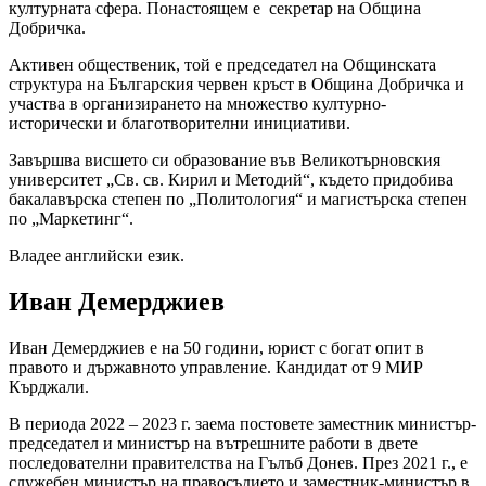
културната сфера. Понастоящем е секретар на Община
Добричка.
Активен общественик, той е председател на Общинската
структура на Българския червен кръст в Община Добричка и
участва в организирането на множество културно-
исторически и благотворителни инициативи.
Завършва висшето си образование във Великотърновския
университет „Св. св. Кирил и Методий“, където придобива
бакалавърска степен по „Политология“ и магистърска степен
по „Маркетинг“.
Владее английски език.
Иван Демерджиев
Иван Демерджиев е на 50 години, юрист с богат опит в
правото и държавното управление. Кандидат от 9 МИР
Кърджали.
В периода 2022 – 2023 г. заема постовете заместник министър-
председател и министър на вътрешните работи в двете
последователни правителства на Гълъб Донев. През 2021 г., е
служебен министър на правосъдието и заместник-министър в