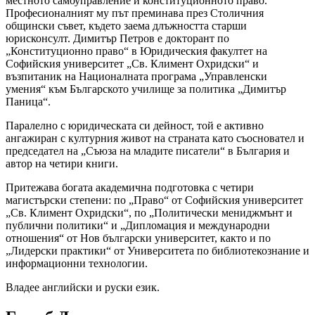
местното самоуправление и конституционното право.
Професионалният му път преминава през Столичния
общински съвет, където заема длъжността старши
юрисконсулт. Димитър Петров е докторант по
„Конституционно право“ в Юридическия факултет на
Софийския университет „Св. Климент Охридски“ и
възпитаник на Националната програма „Управленски
умения“ към Българското училище за политика „Димитър
Паница“.
Паралелно с юридическата си дейност, той е активно
ангажиран с културния живот на страната като съосновател и
председател на „Съюза на младите писатели“ в България и
автор на четири книги.
Притежава богата академична подготовка с четири
магистърски степени: по „Право“ от Софийския университет
„Св. Климент Охридски“, по „Политически мениджмънт и
публични политики“ и „Дипломация и международни
отношения“ от Нов български университет, както и по
„Лидерски практики“ от Университета по библиотекознание и
информационни технологии.
Владее английски и руски език.