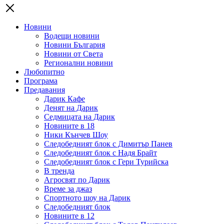
Новини
Водещи новини
Новини България
Новини от Света
Регионални новини
Любопитно
Програма
Предавания
Дарик Кафе
Денят на Дарик
Седмицата на Дарик
Новините в 18
Ники Кънчев Шоу
Следобедният блок с Димитър Панев
Следобедният блок с Надя Брайт
Следобедният блок с Гери Турийска
В тренда
Агросвят по Дарик
Време за джаз
Спортното шоу на Дарик
Следобедният блок
Новините в 12