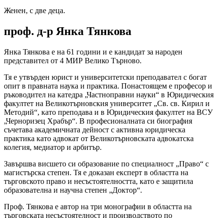
Женен, с две деца.
проф. д-р Янка Тянкова
Янка Тянкова е на 61 години и е кандидат за народен
представител от 4 МИР Велико Търново.
Тя е утвърден юрист и университетски преподавател с богат
опит в правната наука и практика. Понастоящем е професор и
ръководител на катедра „Частноправни науки“ в Юридическия
факултет на Великотърновския университет „Св. св. Кирил и
Методий“, като преподава и в Юридическия факултет на ВСУ
„Черноризец Храбър“. В професионалната си биография
съчетава академичната дейност с активна юридическа
практика като адвокат от Великотърновската адвокатска
колегия, медиатор и арбитър.
Завършва висшето си образование по специалност „Право“ с
магистърска степен. Тя е доказан експерт в областта на
търговското право и несъстоятелността, като е защитила
образователна и научна степен „Доктор“.
Проф. Тянкова е автор на три монографии в областта на
търговската несъстоятелност и производството по