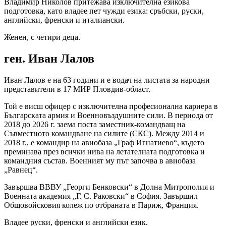
Владимир Николов притежава изключителна езикова
подготовка, като владее пет чужди езика: сръбски, руски,
английски, френски и италиански.
Женен, с четири деца.
ген. Иван Лалов
Иван Лалов е на 63 години и е водач на листата за народни
представители в 17 МИР Пловдив-област.
Той е висш офицер с изключителна професионална кариера в
Българската армия и Военновъздушните сили. В периода от
2018 до 2026 г. заема поста заместник-командващ на
Съвместното командване на силите (СКС). Между 2014 и
2018 г., е командир на авиобаза „Граф Игнатиево“, където
преминава през всички нива на летателната подготовка и
командния състав. Военният му път започва в авиобаза
„Равнец“.
Завършва ВВВУ „Георги Бенковски“ в Долна Митрополия и
Военната академия „Г. С. Раковски“ в София. Завършил
Общовойсковия колеж по отбраната в Париж, Франция.
Владее руски, френски и английски език.