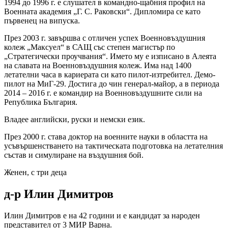
1994 до 1996 г. е слушател в командно-щабния профил на
Военната академия „Г. С. Раковски“. Дипломира се като
първенец на випуска.
През 2003 г. завършва с отличен успех Военновъздушния
колеж „Максуел“ в САЩ със степен магистър по
„Стратегически проучвания“. Името му е изписано в Алеята
на славата на Военновъздушния колеж. Има над 1400
летателни часа в кариерата си като пилот-изтребител. Демо-
пилот на МиГ-29. Достига до чин генерал-майор, а в периода
2014 – 2016 г. е командир на Военновъздушните сили на
Република България.
Владее английски, руски и немски език.
През 2000 г. става доктор на военните науки в областта на
усъвършенстването на тактическата подготовка на летателния
състав и симулиране на въздушния бой.
Женен, с три деца
д-р Илин Димитров
Илин Димитров е на 42 години и е кандидат за народен
представител от 3 МИР Варна.