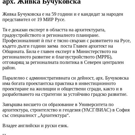
арх. Живка Бучуковска
Живка Бучуковска е на 59 години и е кандидат за народен
представител от 19 МИР Русе.
Тя е доказан експерт в областта на архитектурата,
градоустройството и регионалното планиране.
Професионалният ѝ път е тясно свързан с развитието на Русе,
където дълги години заема поста Главен архитект на
Общината. Била е главен експерт в Министерството на
регионалното развитие и благоустройството (МРРБ),
отговарящ за регионалната политика в Северен централен
район.
Паралелно с административната си дейност, арх. Бучуковска
има богата проектантска практика в инвестиционното
проектиране на жилищни и обществени сгради, както и в
разработването на стратегии за устойчиво градско развитие.
Завършва висшето си образование в Университета по
архитектура, строителство и геодезия (УАСГ/ВИАС) в София
със специалност „Архитектура“.
Владее английски и руски език.