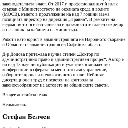
законодателната власт. От 2017 г. професионалният ѝ път е
свързан с Министерството на околната среда и водите
(МОСВ), където в продължение на над 7 години заема
позицията директор на дирекция „Правна“. В рамките на
ведомството тя е изпълнявала и длъжностите главен секретар
и началник на кабинета на министъра.
Работи като юрист в администрацията на Народното събрание
и Областната администрация на Софийска област.
Д-р Доцова притежава научна степен „Доктор по
административно право и административен процес“. Автор е
на над 13 научни публикации и участник в множество
конференции в сферата на местното самоуправление,
изборните процеси и екологичното право. Нейният
дисертационен труд е посветен на контрола за
законосъобразност на актовете на общинските съвети.
Владее английски език.
Неомъжена.
Стефан Белчев