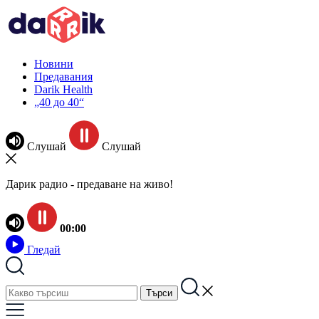
Новини
Предавания
Darik Health
„40 до 40“
Слушай
Слушай
Дарик радио - предаване на живо!
00:00
Гледай