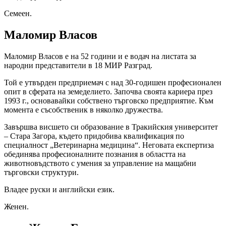
Семеен.
Маломир Власов
Маломир Власов е на 52 години и е водач на листата за
народни представители в 18 МИР Разград.
Той е утвърден предприемач с над 30-годишен професионален
опит в сферата на земеделието. Започва своята кариера през
1993 г., основавайки собствено търговско предприятие. Към
момента е съсобственик в няколко дружества.
Завършва висшето си образование в Тракийския университет
– Стара Загора, където придобива квалификация по
специалност „Ветеринарна медицина“. Неговата експертиза
обединява професионалните познания в областта на
животновъдството с умения за управление на мащабни
търговски структури.
Владее руски и английски език.
Женен.