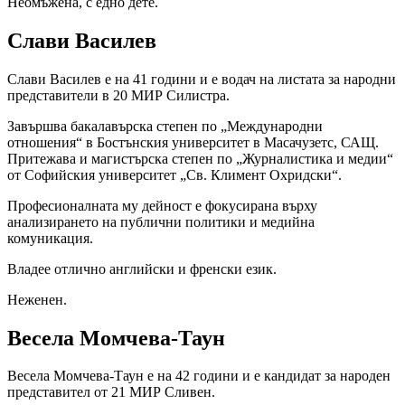
Неомъжена, с едно дете.
Слави Василев
Слави Василев е на 41 години и е водач на листата за народни
представители в 20 МИР Силистра.
Завършва бакалавърска степен по „Международни
отношения“ в Бостънския университет в Масачузетс, САЩ.
Притежава и магистърска степен по „Журналистика и медии“
от Софийския университет „Св. Климент Охридски“.
Професионалната му дейност е фокусирана върху
анализирането на публични политики и медийна
комуникация.
Владее отлично английски и френски език.
Неженен.
Весела Момчева-Таун
Весела Момчева-Таун е на 42 години и е кандидат за народен
представител от 21 МИР Сливен.