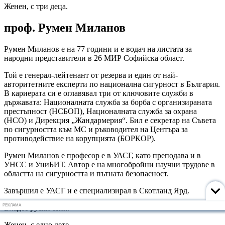
Женен, с три деца.
проф. Румен Миланов
Румен Миланов е на 77 години и е водач на листата за
народни представители в 26 МИР Софийска област.
Той е генерал-лейтенант от резерва и един от най-
авторитетните експерти по национална сигурност в България.
В кариерата си е оглавявал три от ключовите служби в
държавата: Националната служба за борба с организираната
престъпност (НСБОП), Националната служба за охрана
(НСО) и Дирекция „Жандармерия“. Бил е секретар на Съвета
по сигурността към МС и ръководител на Центъра за
противодействие на корупцията (БОРКОР).
Румен Миланов е професор е в УАСГ, като преподава и в
УНСС и УниБИТ. Автор е на многобройни научни трудове в
областта на сигурността и пътната безопасност.
Завършил е УАСГ и е специализирал в Скотланд Ярд.
РЕКЛАМА
Владее руски език.
Женен, с едно дете.