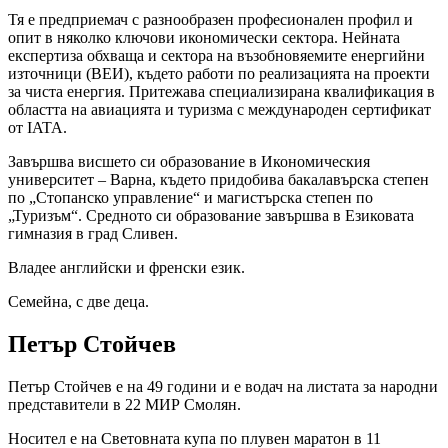
Тя е предприемач с разнообразен професионален профил и
опит в няколко ключови икономически сектора. Нейната
експертиза обхваща и сектора на възобновяемите енергийни
източници (ВЕИ), където работи по реализацията на проекти
за чиста енергия. Притежава специализирана квалификация в
областта на авиацията и туризма с международен сертификат
от IATA.
Завършва висшето си образование в Икономическия
университет – Варна, където придобива бакалавърска степен
по „Стопанско управление“ и магистърска степен по
„Туризъм“. Средното си образование завършва в Езиковата
гимназия в град Сливен.
Владее английски и френски език.
Семейна, с две деца.
Петър Стойчев
Петър Стойчев е на 49 години и е водач на листата за народни
представители в 22 МИР Смолян.
Носител е на Световната купа по плувен маратон в 11