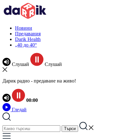
Новини
Предавания
Darik Health
„40 до 40“
Слушай
Слушай
Дарик радио - предаване на живо!
00:00
Гледай