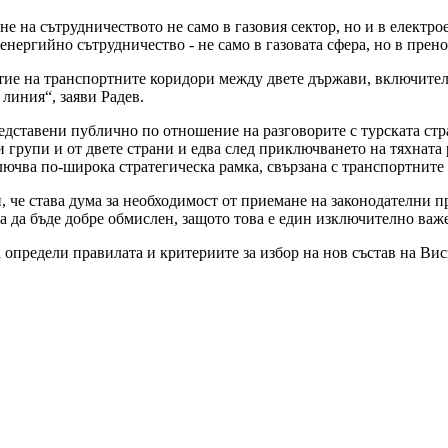
ане на сътрудничеството не само в газовия сектор, но и в елект
енергийно сътрудничество - не само в газовата сфера, но в пренос
итие на транспортните коридори между двете държави, включит
линия“, заяви Радев.
редставени публично по отношение на разговорите с турската ст
групи и от двете страни и едва след приключването на тяхната р
включва по-широка стратегическа рамка, свързана с транспортнит
 че става дума за необходимост от приемане на законодателни пр
ва да бъде добре обмислен, защото това е един изключително важе
определи правилата и критериите за избор на нов състав на Висш