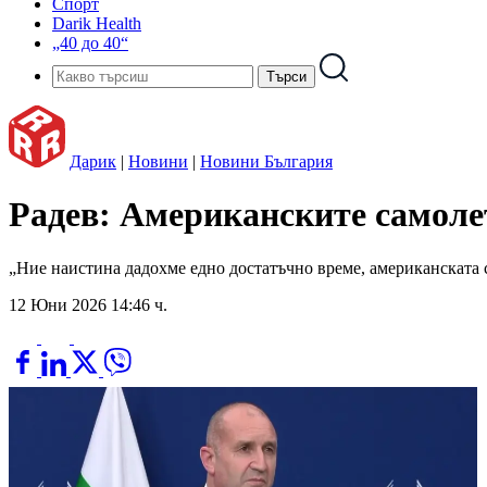
Спорт
Darik Health
„40 до 40“
Дарик
|
Новини
|
Новини България
Радев: Американските самолет
„Ние наистина дадохме едно достатъчно време, американската с
12 Юни 2026 14:46 ч.