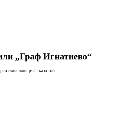
 или „Граф Игнатиево“
рси нова локация“, каза той