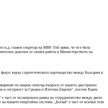
 и.д. главен секретар на МВР. Той заяви, че тя е била
чително доволен от своята работа в Министерството на
с фокус върху стратегическото партньорство между България и
говаряхме по широк спектър въпроси от нашето двустранно
я и сигурност за Средна и Източна Европа“, посочи Радев.
 е част от по-широката рамка на сътрудничество между двете
на нашите енергийни системи, „Боташ“ е част от всички тези