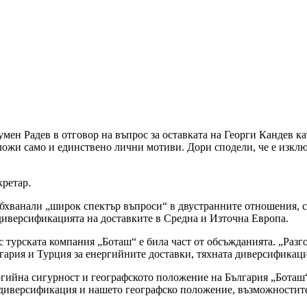
н Радев в отговор на въпрос за оставката на Георги Кандев като
ложи само и единствено лични мотиви. Дори сподели, че е изклю
кретар.
 обхванали „широк спектър въпроси“ в двустранните отношения, 
 диверсификацията на доставките в Средна и Източна Европа.
с турската компания „Боташ“ е била част от обсъжданията. „Раз
лгария и Турция за енергийните доставки, тяхната диверсификаци
ргийна сигурност и географското положение на България „Боташ“
диверсификация и нашето географско положение, възможностите 