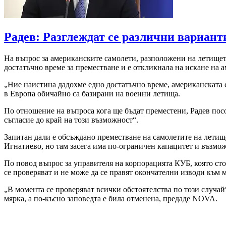
Радев: Разглеждат се различни вариант
На въпрос за американските самолети, разположени на летищет
достатъчно време за преместване и е откликнала на искане на а
„Ние наистина дадохме едно достатъчно време, американската с
в Европа обичайно са базирани на военни летища.
По отношение на въпроса кога ще бъдат преместени, Радев посо
съгласие до край на този възможност“.
Запитан дали е обсъждано преместване на самолетите на летище
Игнатиево, но там засега има по-ограничен капацитет и възмож
По повод въпрос за управителя на корпорацията КУБ, която сто
се проверяват и не може да се правят окончателни изводи към 
„В момента се проверяват всички обстоятелства по този случай“
мярка, а по-късно заповедта е била отменена, предаде NOVA.