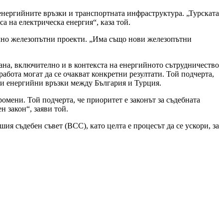
роенергийните връзки и транспортната инфраструктура. „Турската
а на електрическа енергия“, каза той.
елно железопътни проекти. „Има също нови железопътни
рана, включително и в контекста на енергийното сътрудничество
абота могат да се очакват конкретни резултати. Той подчерта,
е и енергийни връзки между България и Турция.
омени. Той подчерта, че приоритет е законът за съдебната
н закон“, заяви той.
ия съдебен съвет (ВСС), като целта е процесът да се ускори, за