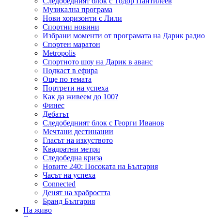
Следобедният блок с Тодор Пантилеев
Музикална програма
Нови хоризонти с Лили
Спортни новини
Избрани моменти от програмата на Дарик радио
Спортен маратон
Metropolis
Спортното шоу на Дарик в аванс
Подкаст в ефира
Още по темата
Портрети на успеха
Как да живеем до 100?
Финес
Дебатът
Следобедният блок с Георги Иванов
Мечтани дестинации
Гласът на изкуството
Квадратни метри
Следобедна криза
Новите 240: Посоката на България
Часът на успеха
Connected
Денят на храбростта
Бранд България
На живо