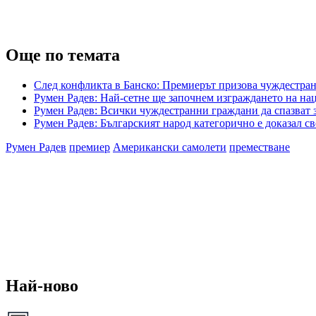
Още по темата
След конфликта в Банско: Премиерът призова чуждестран
Румен Радев: Най-сетне ще започнем изграждането на на
Румен Радев: Всички чуждестранни граждани да спазват з
Румен Радев: Българският народ категорично е доказал с
Румен Радев
премиер
Американски самолети
преместване
Най-ново