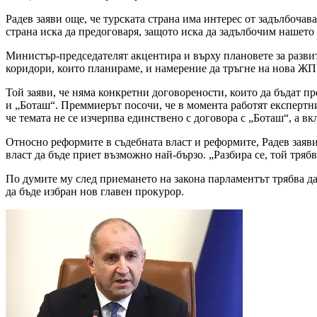
Радев заяви още, че турската страна има интерес от задълбочав
страна иска да предоговаря, защото иска да задълбочим нашето 
Министър-председателят акцентира и върху плановете за разв
коридори, които планираме, и намерение да тръгне на нова ЖП 
Той заяви, че няма конкретни договорености, които да бъдат п
и „Боташ“. Преммиерът посочи, че в момента работят експертни 
че темата не се изчерпва единствено с договора с „Боташ“, а 
Относно реформите в съдебната власт и реформите, Радев заяви,
власт да бъде приет възможно най-бързо. „Разбира се, той тряб
По думите му след приемането на закона парламентът трябва да 
да бъде избран нов главен прокурор.