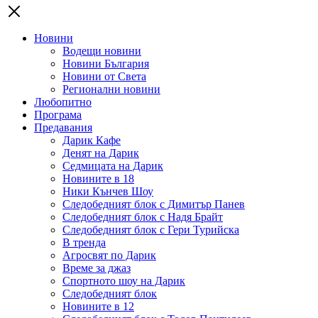
Новини
Водещи новини
Новини България
Новини от Света
Регионални новини
Любопитно
Програма
Предавания
Дарик Кафе
Денят на Дарик
Седмицата на Дарик
Новините в 18
Ники Кънчев Шоу
Следобедният блок с Димитър Панев
Следобедният блок с Надя Брайт
Следобедният блок с Гери Турийска
В тренда
Агросвят по Дарик
Време за джаз
Спортното шоу на Дарик
Следобедният блок
Новините в 12