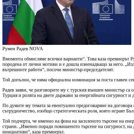
Румен Радев
NOVA
Вмомента обмисляме всички варианти“. Това каза премиерът Руме
породена от лични мотиви и е дошла изненадващо за него. „Из
вътрешните работи“, посочи министър-председателят.
Той допълни, че няма официална номинация за поста главен се
Радев заяви, че разговорите му с турския външен министър са
Турция и ролята на двете държави за енергийната сигурност и
По думите му темата за евентуално предоговаряне на договора 
сътрудничество, изобщо стратегическата роля, която играят Бъ
Той подчерта, че именно на фона на засиленото търсене на ене
страни. „Именно поради повишеното търсене на сигурност, на 
инициативи“, каза премиерът.