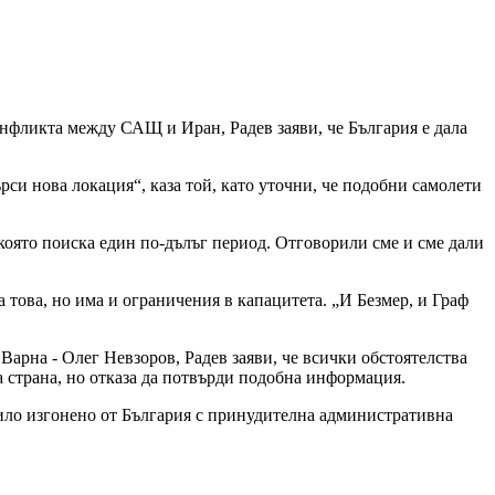
онфликта между САЩ и Иран, Радев заяви, че България е дала
рси нова локация“, каза той, като уточни, че подобни самолети
 която поиска един по-дълъг период. Отговорили сме и сме дали
 това, но има и ограничения в капацитета. „И Безмер, и Граф
Варна - Олег Невзоров, Радев заяви, че всички обстоятелства
а страна, но отказа да потвърди подобна информация.
 било изгонено от България с принудителна административна