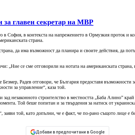
и за главен секретар на МВР
о в София, в контекста на напрежението в Ормузкия проток и к
мериканската страна.
трана, да има възможност да планира и своите действия, да потъ
чи: „Ние се сме отговорили на нотата на американската страна,
 Безмер, Радев отговори, че България предоставя възможности за
ности за управление“, каза той.
и зад незаконното строителство в местността „Баба Алино” край 
момента. Той беше попитан и за твърдения за натиск от украинск
, заяви той, като допълни, че е факт, че по-рано същото лице е
Добави в предпочитани в Google