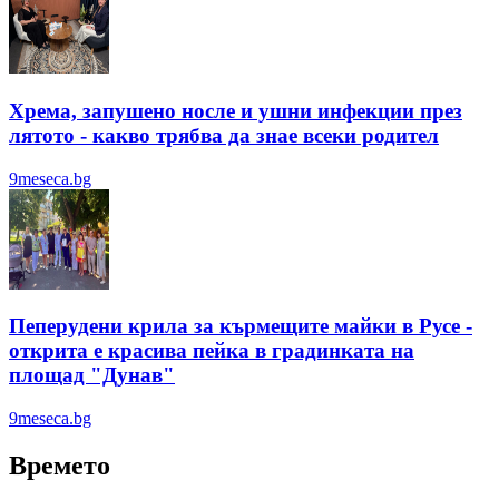
Хрема, запушено носле и ушни инфекции през
лятотo - какво трябва да знае всеки родител
9meseca.bg
Пеперудени крила за кърмещите майки в Русе -
открита е красива пейка в градинката на
площад "Дунав"
9meseca.bg
Времето