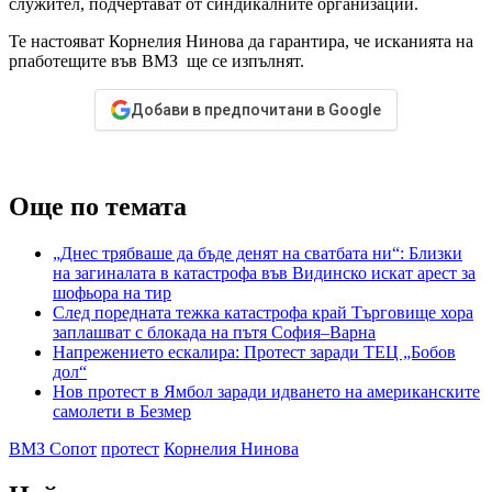
служител, подчертават от синдикалните организации.
Те настояват Корнелия Нинова да гарантира, че исканията на
рпаботещите във ВМЗ ще се изпълнят.
Добави в предпочитани в Google
Още по темата
„Днес трябваше да бъде денят на сватбата ни“: Близки
на загиналата в катастрофа във Видинско искат арест за
шофьора на тир
След поредната тежка катастрофа край Търговище хора
заплашват с блокада на пътя София–Варна
Напрежението ескалира: Протест заради ТЕЦ „Бобов
дол“
Нов протест в Ямбол заради идването на американските
самолети в Безмер
ВМЗ Сопот
протест
Корнелия Нинова