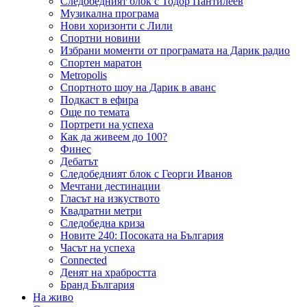
Следобедният блок с Тодор Пантилеев
Музикална програма
Нови хоризонти с Лили
Спортни новини
Избрани моменти от програмата на Дарик радио
Спортен маратон
Metropolis
Спортното шоу на Дарик в аванс
Подкаст в ефира
Още по темата
Портрети на успеха
Как да живеем до 100?
Финес
Дебатът
Следобедният блок с Георги Иванов
Мечтани дестинации
Гласът на изкуството
Квадратни метри
Следобедна криза
Новите 240: Посоката на България
Часът на успеха
Connected
Денят на храбростта
Бранд България
На живо