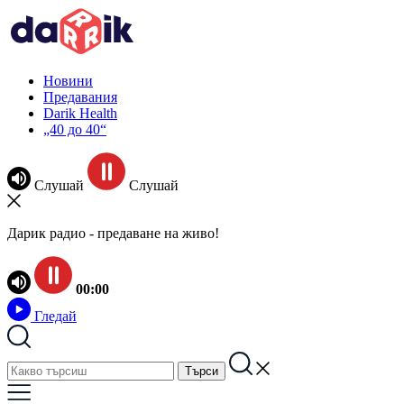
Новини
Предавания
Darik Health
„40 до 40“
Слушай
Слушай
Дарик радио - предаване на живо!
00:00
Гледай