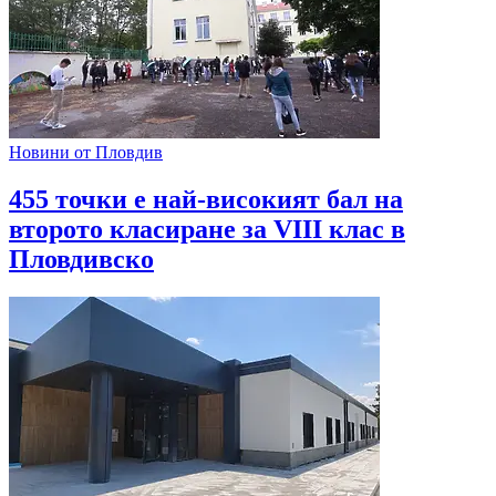
Новини от Пловдив
455 точки е най-високият бал на
второто класиране за VIII клас в
Пловдивско