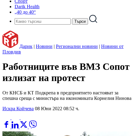
Спорт
Darik Health
„40 до 40“
Дарик
|
Новини
|
Регионални новини
|
Новини от
Пловдив
Работниците във ВМЗ Сопот
излизат на протест
От КНСБ и КТ Подкрепа в предприятието настояват за
спешна среща с министъра на икономиката Корнелия Нинова
Искра Койчева
08 Юни 2022 08:52 ч.