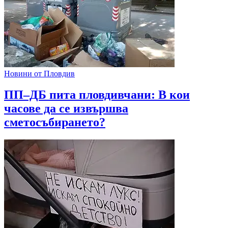
Новини от Пловдив
ПП–ДБ пита пловдивчани: В кои
часове да се извършва
сметосъбирането?