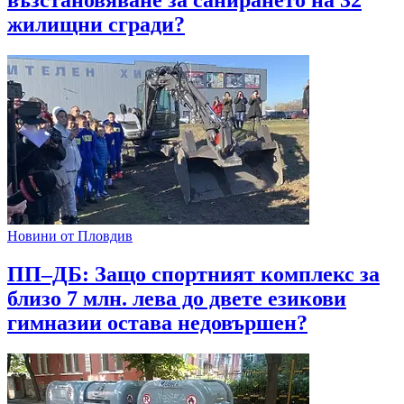
жилищни сгради?
Новини от Пловдив
ПП–ДБ: Защо спортният комплекс за
близо 7 млн. лева до двете езикови
гимназии остава недовършен?