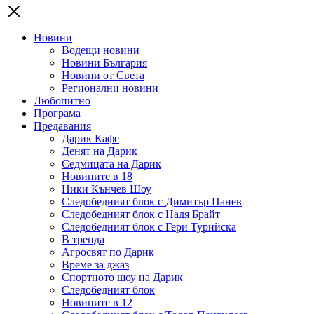
Новини
Водещи новини
Новини България
Новини от Света
Регионални новини
Любопитно
Програма
Предавания
Дарик Кафе
Денят на Дарик
Седмицата на Дарик
Новините в 18
Ники Кънчев Шоу
Следобедният блок с Димитър Панев
Следобедният блок с Надя Брайт
Следобедният блок с Гери Турийска
В тренда
Агросвят по Дарик
Време за джаз
Спортното шоу на Дарик
Следобедният блок
Новините в 12