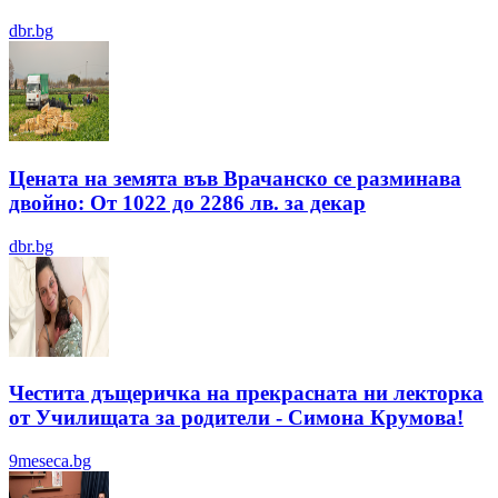
dbr.bg
Цената на земята във Врачанско се разминава
двойно: От 1022 до 2286 лв. за декар
dbr.bg
Честита дъщеричка на прекрасната ни лекторка
от Училищата за родители - Симона Крумова!
9meseca.bg