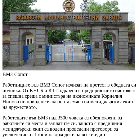
ВМЗ-Сопот
Работниците във ВМЗ Сопот излизат на протест в обедната си
почивка. От КНСБ и КТ Подкрепа в предприятието настояват
за спешна среща с министъра на икономиката Корнелия
Нинова по повод неочакваната смяна на мениджърския екип
на дружеството.
Работещите във ВМЗ над 3500 човека са обезпокоени за
работните си места и заплатите си, защото с предишния
мениджърски екип са водени проведени преговори за
увеличение от 1 юни на доходите на всеки един