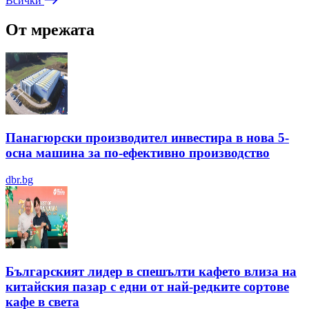
Всички
От мрежата
Панагюрски производител инвестира в нова 5-
осна машина за по-ефективно производство
dbr.bg
Българският лидер в спешълти кафето влиза на
китайския пазар с едни от най-редките сортове
кафе в света