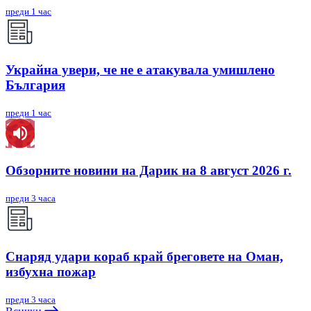
преди 1 час
Украйна увери, че не е атакувала умишлено
България
преди 1 час
Обзорните новини на Дарик на 8 август 2026 г.
преди 3 часа
Снаряд удари кораб край бреговете на Оман,
избухна пожар
преди 3 часа