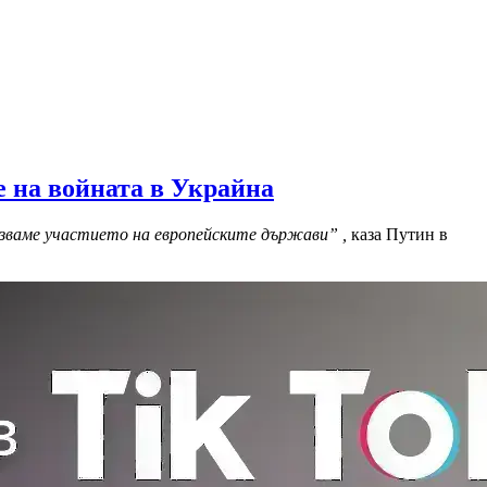
 на войната в Украйна
казваме участието на европейските държави” ,
каза Путин в