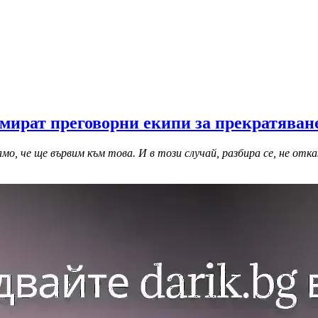
мират преговорни екипи за прекратяване
мо, че ще вървим към това. И в този случай, разбира се, не от