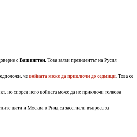
доверие с
Вашингтон.
Това заяви президентът на Русия
редположи, че
войната може да приключи до седмици
. Това се
кт, но според него войната може да не приключи толкова
ите щати и Москва в Рияд са засегнали въпроса за