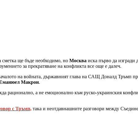
а сметка ще бъде необходимо, но
Москва
иска първо да изгради 
азумението за прекратяване на конфликта все още e далеч.
 началото на войната, държавният глава на САЩ Доналд Тръмп п
Еманюел Макрон
.
жда рационално, а не емоционално към руско-украинския конфли
овор с Тръмп,
така и неотдавнашните разговори между Съединен