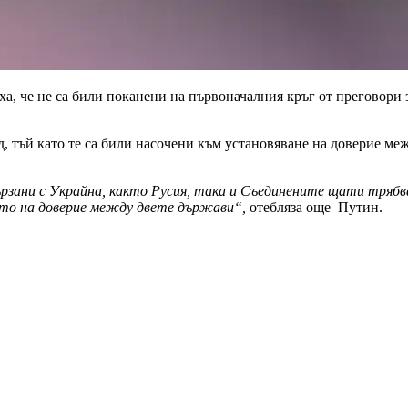
а, че не са били поканени на първоначалния кръг от преговори 
д, тъй като те са били насочени към установяване на доверие м
рзани с Украйна, както Русия, така и Съединените щати трябва
вото на доверие между двете държави“,
отебляза още Путин.