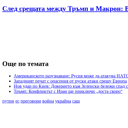
След срещата между Тръмп и Макрон: 
Още по темата
Американското разузнаване: Русия може да атакува НАТО
Западният печат с опасения от руски атаки срещу Европа
Нов удар по Киев: Доверието към Зеленски бележи спад с
Тръмп: Конфликтът с Иран ще приключи „доста скоро“
путин
ес
преговори
война
украйна
сащ