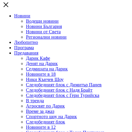
Новини
Водещи новини
Новини България
Новини от Света
Регионални новини
Любопитно
Програма
Предавания
Дарик Кафе
Денят на Дарик
Седмицата на Дарик
Новините в 18
Ники Кънчев Шоу
Следобедният блок с Димитър Панев
Следобедният блок с Надя Брайт
Следобедният блок с Гери Турийска
В тренда
Агросвят по Дарик
Време за джаз
Спортното шоу на Дарик
Следобедният блок
Новините в 12