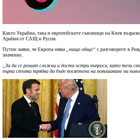
Както Украйна, така и европейските съюзници на Киев възразих
Арабия от САЩ и Русия.
Путин заяви, че Европа няма
„нищо общо“
с разговорите в Рия
значение.
„За да се решат сложни и доста остри въпроси, като тези свъ
първа стъпка трябва да бъде посветена на повишаване на ни