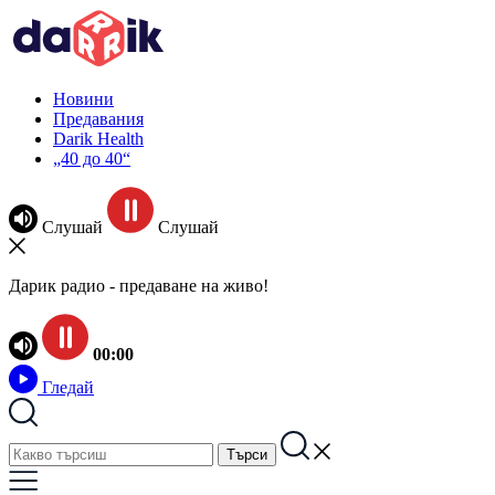
Новини
Предавания
Darik Health
„40 до 40“
Слушай
Слушай
Дарик радио - предаване на живо!
00:00
Гледай