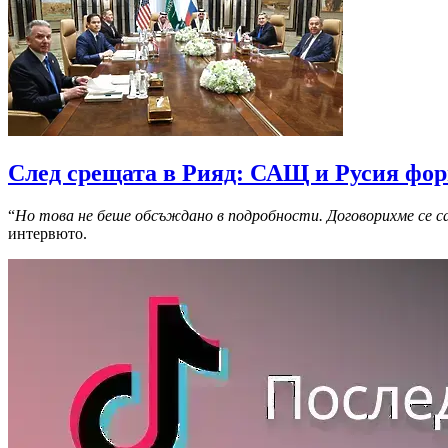
След срещата в Рияд: САЩ и Русия фор
“
Но това не беше обсъждано в подробности. Договорихме се са
интервюто.