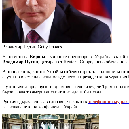
Владимир Путин
Getty Images
Участието на
Европа
в мирните преговори за Украйна в крайн
Владимир Путин
, цитиран от Reuters. Според него обаче спор
В понеделник, когато Украйна отбеляза третата годишнина от
случи по време на среща между него и президента на Франция
Путин заяви пред руската държавна телевизия, че Тръмп подхо
бързо, колкото американският президент би искал.
Руският държавен глава добави, че както в
телефонния му разг
разрешаването на конфликта в Украйна.