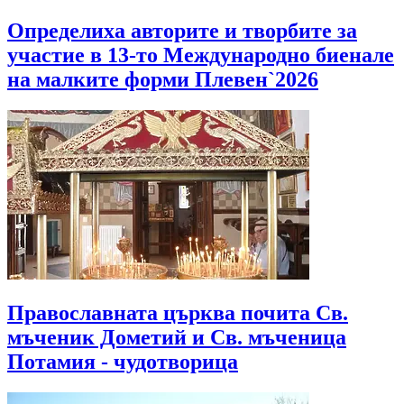
Определиха авторите и творбите за
участие в 13-то Международно биенале
на малките форми Плевен`2026
Православната църква почита Св.
мъченик Дометий и Св. мъченица
Потамия - чудотворица