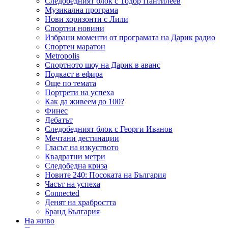
Следобедният блок с Тодор Пантилеев
Музикална програма
Нови хоризонти с Лили
Спортни новини
Избрани моменти от програмата на Дарик радио
Спортен маратон
Metropolis
Спортното шоу на Дарик в аванс
Подкаст в ефира
Още по темата
Портрети на успеха
Как да живеем до 100?
Финес
Дебатът
Следобедният блок с Георги Иванов
Мечтани дестинации
Гласът на изкуството
Квадратни метри
Следобедна криза
Новите 240: Посоката на България
Часът на успеха
Connected
Денят на храбростта
Бранд България
На живо