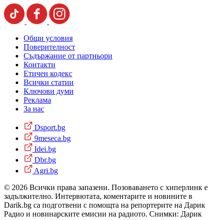
Общи условия
Поверителност
Съдържание от партньори
Контакти
Етичен кодекс
Всички статии
Ключови думи
Реклама
За нас
Dsport.bg
9meseca.bg
Idei.bg
Dbr.bg
Agri.bg
© 2026 Всички права запазени. Позоваването с хиперлинк е
задължително. Интервютата, коментарите и новините в
Darik.bg са подготвени с помощта на репортерите на Дарик
Радио и новинарските емисии на радиото. Снимки: Дарик