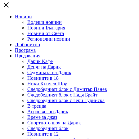
Новини
Водещи новини
Новини България
Новини от Света
Регионални новини
Любопитно
Програма
Предавания
Дарик Кафе
Денят на Дарик
Седмицата на Дарик
Новините в 18
Ники Кънчев Шоу
Следобедният блок с Димитър Панев
Следобедният блок с Надя Брайт
Следобедният блок с Гери Турийска
В тренда
Агросвят по Дарик
Време за джаз
Спортното шоу на Дарик
Следобедният блок
Новините в 12