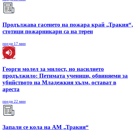
Продължава гасенето на пожара край „Тракия“,
стотици пожарникари са на терен
преди 17 мин
Георги молел за милост, но насилието
продължило: Петимата ученици, обвиняеми за
убийството на Младежкия хълм, остават в
ареста
преди 22 мин
Запали се кола на АМ „Тракия“