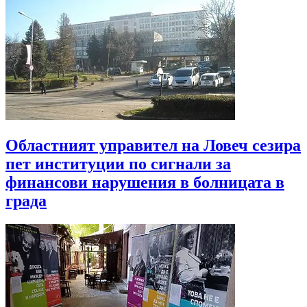
Областният управител на Ловеч сезира
пет институции по сигнали за
финансови нарушения в болницата в
града