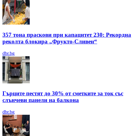
357 тона праскови при капацитет 230: Рекордна
реколта блокира „Фрукто-Сливен“
dbr.bg
Гърците пестят до 30% от сметките за ток със
слънчеви панели на балкона
dbr.bg