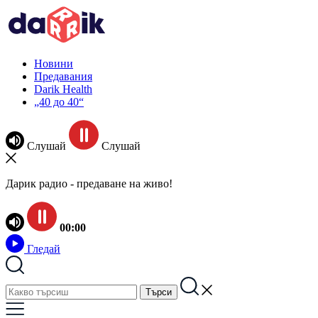
Новини
Предавания
Darik Health
„40 до 40“
Слушай
Слушай
Дарик радио - предаване на живо!
00:00
Гледай