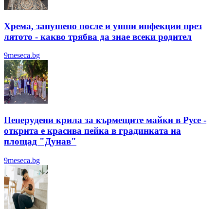
Хрема, запушено носле и ушни инфекции през
лятотo - какво трябва да знае всеки родител
9meseca.bg
Пеперудени крила за кърмещите майки в Русе -
открита е красива пейка в градинката на
площад "Дунав"
9meseca.bg