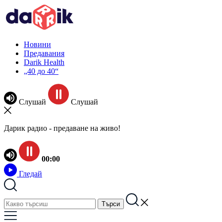
Новини
Предавания
Darik Health
„40 до 40“
Слушай
Слушай
Дарик радио - предаване на живо!
00:00
Гледай