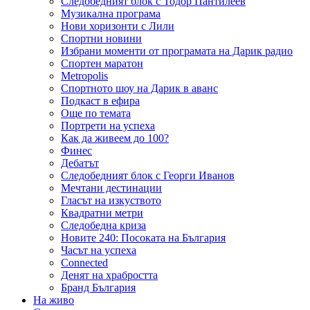
Следобедният блок с Тодор Пантилеев
Музикална програма
Нови хоризонти с Лили
Спортни новини
Избрани моменти от програмата на Дарик радио
Спортен маратон
Metropolis
Спортното шоу на Дарик в аванс
Подкаст в ефира
Още по темата
Портрети на успеха
Как да живеем до 100?
Финес
Дебатът
Следобедният блок с Георги Иванов
Мечтани дестинации
Гласът на изкуството
Квадратни метри
Следобедна криза
Новите 240: Посоката на България
Часът на успеха
Connected
Денят на храбростта
Бранд България
На живо