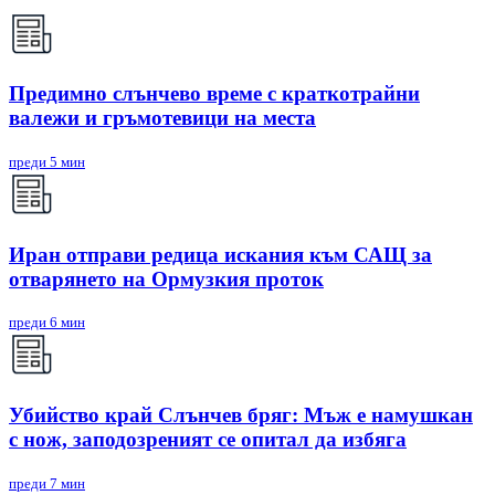
Предимно слънчево време с краткотрайни
валежи и гръмотевици на места
преди 5 мин
Иран отправи редица искания към САЩ за
отварянето на Ормузкия проток
преди 6 мин
Убийство край Слънчев бряг: Мъж е намушкан
с нож, заподозреният се опитал да избяга
преди 7 мин