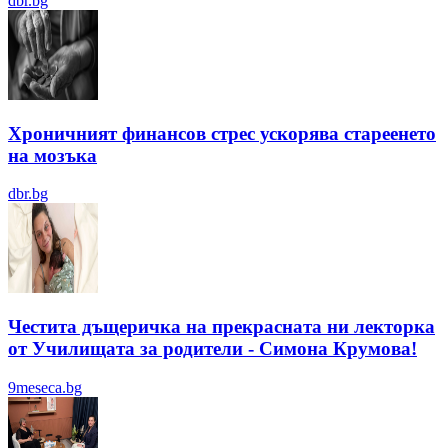
dbr.bg
Хроничният финансов стрес ускорява стареенето
на мозъка
dbr.bg
Честита дъщеричка на прекрасната ни лекторка
от Училищата за родители - Симона Крумова!
9meseca.bg