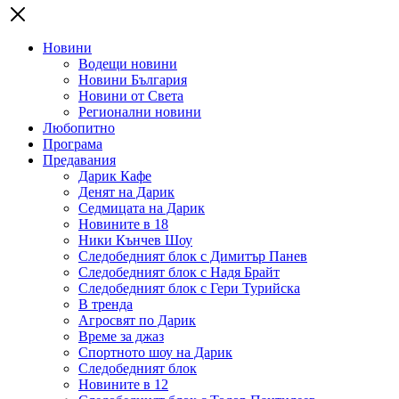
Новини
Водещи новини
Новини България
Новини от Света
Регионални новини
Любопитно
Програма
Предавания
Дарик Кафе
Денят на Дарик
Седмицата на Дарик
Новините в 18
Ники Кънчев Шоу
Следобедният блок с Димитър Панев
Следобедният блок с Надя Брайт
Следобедният блок с Гери Турийска
В тренда
Агросвят по Дарик
Време за джаз
Спортното шоу на Дарик
Следобедният блок
Новините в 12