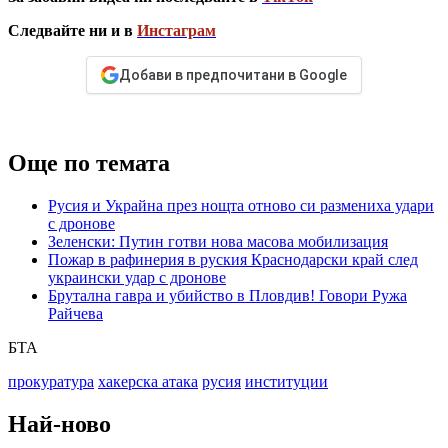
Следвайте ни и в
Инстаграм
Добави в предпочитани в Google
Още по темата
Русия и Украйна през нощта отново си размениха удари
с дронове
Зеленски: Путин готви нова масова мобилизация
Пожар в рафинерия в руския Краснодарски край след
украински удар с дронове
Брутална гавра и убийство в Пловдив! Говори Ружа
Райчева
БТА
прокуратура
хакерска атака
русия
институции
Най-ново