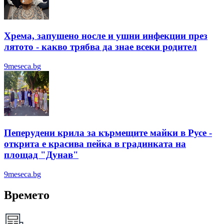
Хрема, запушено носле и ушни инфекции през
лятотo - какво трябва да знае всеки родител
9meseca.bg
Пеперудени крила за кърмещите майки в Русе -
открита е красива пейка в градинката на
площад "Дунав"
9meseca.bg
Времето