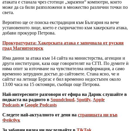
атаката е станала чрез стотици „заразени“ компютри, които
може да са били разположени в множество различни точки по
света.
Вероятно ще се поиска екстрадиция към България на вече
установеното лице, което е съпричастно към хакерската атака,
добави прокурор Петрова.
Прокуратурата: Хакерската атака е започнала от руския
град Магнитогорск
Има данни за атака към 14 сайта на министерства, агенции и
други институции, каза още говорителят на СГП. По думите ѝ
няма опит за източване на чувствителна информация, а само
временно затруднен достъп до сайтовете. Стана ясно, че и
сайтът на летище Бургас е бил временно недостъпен около
13:00 часа на 15 октомври, съобщи още Петрова.
Най-интересните разговори от ефира на Дарик слушайте в
подкаста на радиото в
Soundcloud
,
Spotify
,
Apple
Podcasts
и
Google Podcasts
Следете най-актуалното от деня на
страницата ни във
Фейсбук
За забавни видеа ни последвайте в
TikTok