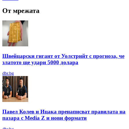
От мрежата
Швейцарски гигант от Уолстрийт с прогноза, че
златото ще удари 5000 долара
dbr.bg
Павел Колев и Ицака пренаписват правилата на
пазара с Media Z и нови формати