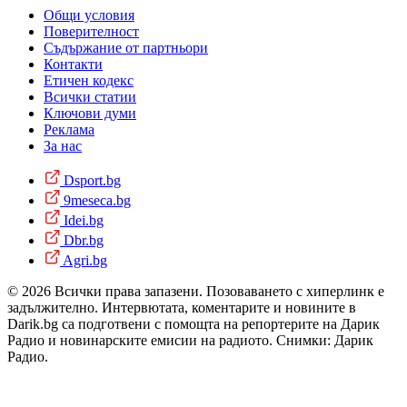
Общи условия
Поверителност
Съдържание от партньори
Контакти
Етичен кодекс
Всички статии
Ключови думи
Реклама
За нас
Dsport.bg
9meseca.bg
Idei.bg
Dbr.bg
Agri.bg
© 2026 Всички права запазени. Позоваването с хиперлинк е
задължително. Интервютата, коментарите и новините в
Darik.bg са подготвени с помощта на репортерите на Дарик
Радио и новинарските емисии на радиото. Снимки: Дарик
Радио.