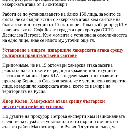
хакерската атака от 15 октомври
Работи се по установяването на близо 150 лица, за които се
смята, че са съпричастни с хакерската атака към сайтове на
български институции от 15 октомври. Това съобщи пред bTV
говорителят на Софийската градска прокуратура (СГП)
Десислава Петрова. Към момента е установена самоличността
на едно лице, знае се името му, уточни още тя.
Установено е лицето, извършило хакерската атака срещу
български правителствени сайтове
Припомняме, че на 15 октомври хакерска атака засегна
работата на сайтовете на редица държавни институции и
частни компании. Пред БТА в неделя заместник главният
прокурор Борислав Сарафов заяви, че е установено конкретно
лице, извършило хакерската атака, което се намира на
територията на Русия.
Явор Колев: Хакерската атака срещу български
институции не беше успешна
По думите на прокурор Петрова експерти към Националната
следствена служба са установили като първи източник на
атаката район Магнитогорск в Русия. Тя уточни също, че