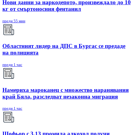
Нови данни за наркодепото, произвеждало до 10
кг от смъртоносния фентанил
преди 55 мин
Областният лидер на ДПС в Бургас се предаде
на полицията
преди 1 час
Намериха мароканец с множество наранявания
край Бяла, разследват незаконна миграция
преди 1 час
Шофьор с 3,13 промила алкохол получи