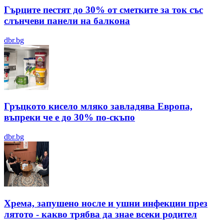
Гърците пестят до 30% от сметките за ток със
слънчеви панели на балкона
dbr.bg
Гръцкото кисело мляко завладява Европа,
въпреки че е до 30% по-скъпо
dbr.bg
Хрема, запушено носле и ушни инфекции през
лятотo - какво трябва да знае всеки родител