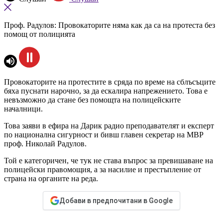
Проф. Радулов: Провокаторите няма как да са на протеста без
помощ от полицията
Провокаторите на протестите в сряда по време на сблъсъците
бяха пуснати нарочно, за да ескалира напрежението. Това е
невъзможно да стане без помощта на полицейските
началници.
Това заяви в ефира на Дарик радио преподавателят и експерт
по национална сигурност и бивш главен секретар на МВР
проф. Николай Радулов.
Той е категоричен, че тук не става въпрос за превишаване на
полицейски правомощия, а за насилие и престъпление от
страна на органите на реда.
Добави в предпочитани в Google