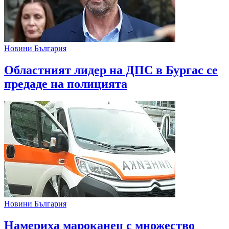
Новини България
Областният лидер на ДПС в Бургас се
предаде на полицията
Новини България
Намериха мароканец с множество