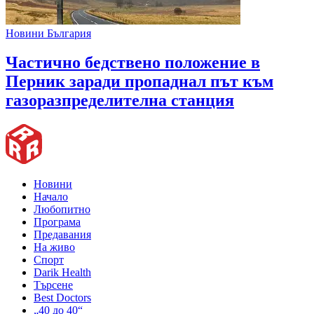
Новини България
Частично бедствено положение в
Перник заради пропаднал път към
газоразпределителна станция
Новини
Начало
Любопитно
Програма
Предавания
На живо
Спорт
Darik Health
Търсене
Best Doctors
„40 до 40“