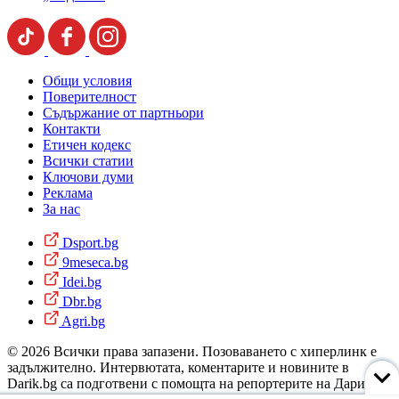
Общи условия
Поверителност
Съдържание от партньори
Контакти
Етичен кодекс
Всички статии
Ключови думи
Реклама
За нас
Dsport.bg
9meseca.bg
Idei.bg
Dbr.bg
Agri.bg
© 2026 Всички права запазени. Позоваването с хиперлинк е
задължително. Интервютата, коментарите и новините в
Darik.bg са подготвени с помощта на репортерите на Дарик