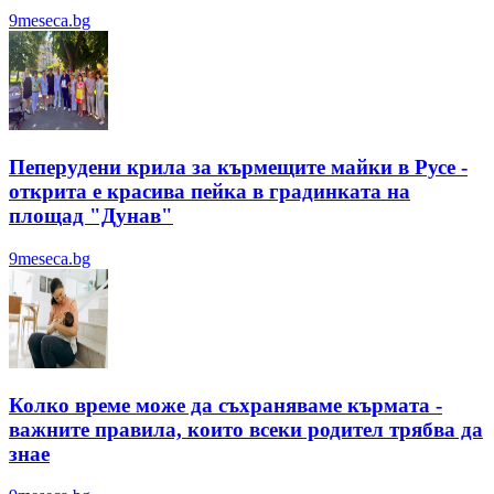
9meseca.bg
Пеперудени крила за кърмещите майки в Русе -
открита е красива пейка в градинката на
площад "Дунав"
9meseca.bg
Колко време може да съхраняваме кърмата -
важните правила, които всеки родител трябва да
знае