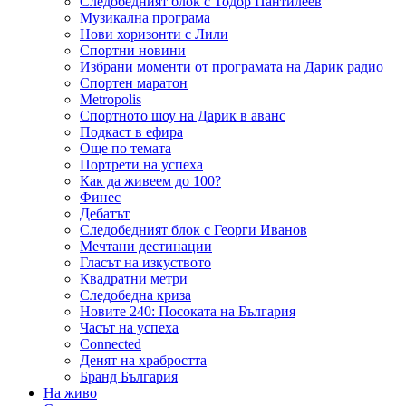
Следобедният блок с Тодор Пантилеев
Музикална програма
Нови хоризонти с Лили
Спортни новини
Избрани моменти от програмата на Дарик радио
Спортен маратон
Metropolis
Спортното шоу на Дарик в аванс
Подкаст в ефира
Още по темата
Портрети на успеха
Как да живеем до 100?
Финес
Дебатът
Следобедният блок с Георги Иванов
Мечтани дестинации
Гласът на изкуството
Квадратни метри
Следобедна криза
Новите 240: Посоката на България
Часът на успеха
Connected
Денят на храбростта
Бранд България
На живо