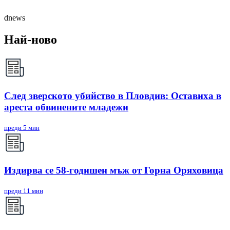
dnews
Най-ново
След зверското убийство в Пловдив: Оставиха в
ареста обвинените младежи
преди 5 мин
Издирва се 58-годишен мъж от Горна Оряховица
преди 11 мин