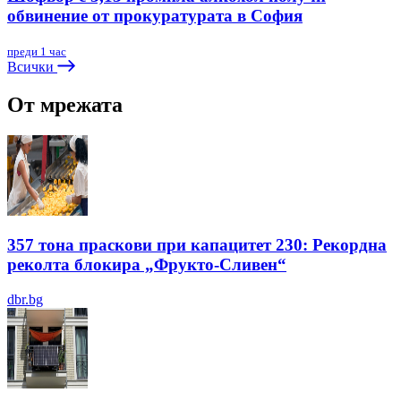
обвинение от прокуратурата в София
преди 1 час
Всички
От мрежата
357 тона праскови при капацитет 230: Рекордна
реколта блокира „Фрукто-Сливен“
dbr.bg