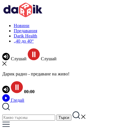
Новини
Предавания
Darik Health
„40 до 40“
Слушай
Слушай
Дарик радио - предаване на живо!
00:00
Гледай