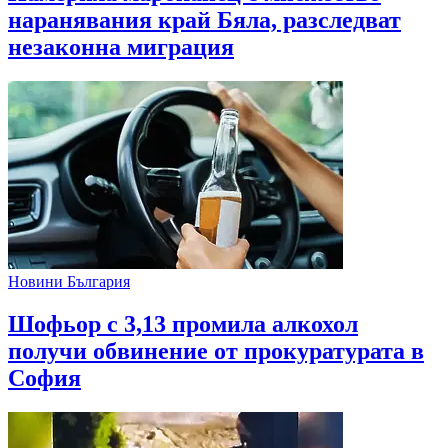
наранявания край Бяла, разследват
незаконна миграция
Новини България
Шофьор с 3,13 промила алкохол
получи обвинение от прокуратурата в
София