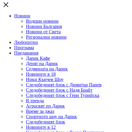
Новини
Водещи новини
Новини България
Новини от Света
Регионални новини
Любопитно
Програма
Предавания
Дарик Кафе
Денят на Дарик
Седмицата на Дарик
Новините в 18
Ники Кънчев Шоу
Следобедният блок с Димитър Панев
Следобедният блок с Надя Брайт
Следобедният блок с Гери Турийска
В тренда
Агросвят по Дарик
Време за джаз
Спортното шоу на Дарик
Следобедният блок
Новините в 12