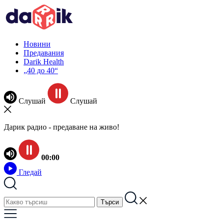
Новини
Предавания
Darik Health
„40 до 40“
Слушай
Слушай
Дарик радио - предаване на живо!
00:00
Гледай