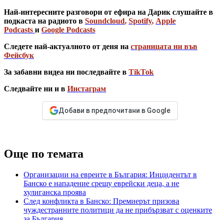
Най-интересните разговори от ефира на Дарик слушайте в
подкаста на радиото в
Soundcloud
,
Spotify
,
Apple
Podcasts
и
Google Podcasts
Следете най-актуалното от деня на
страницата ни във
Фейсбук
За забавни видеа ни последвайте в
TikTok
Следвайте ни и в
Инстаграм
Добави в предпочитани в Google
Още по темата
Организации на евреите в България: Инцидентът в
Банско е нападение срещу еврейски деца, а не
хулиганска проява
След конфликта в Банско: Премиерът призова
чуждестранните политици да не прибързват с оценките
за България