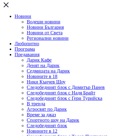
Новини
Водещи новини
Новини България
Новини от Света
Регионални новини
Любопитно
Програма
Предавания
Дарик Кафе
Денят на Дарик
Седмицата на Дарик
Новините в 18
Ники Кънчев Шоу
Следобедният блок с Димитър Панев
Следобедният блок с Надя Брайт
Следобедният блок с Гери Турийска
В тренда
Агросвят по Дарик
Време за джаз
Спортното шоу на Дарик
Следобедният блок
Новините в 12