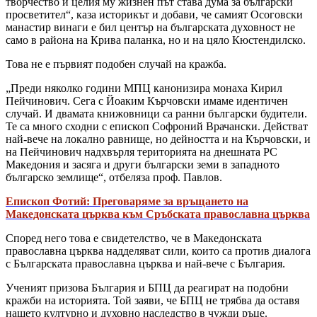
творчество и целия му жизнен път става дума за български
просветител“, каза историкът и добави, че самият Осоговски
манастир винаги е бил център на българската духовност не
само в района на Крива паланка, но и на цяло Кюстендилско.
Това не е първият подобен случай на кражба.
„Преди няколко години МПЦ канонизира монаха Кирил
Пейчинович. Сега с Йоаким Кърчовски имаме идентичен
случай. И двамата книжовници са ранни български будители.
Те са много сходни с епископ Софроний Врачански. Действат
най-вече на локално равнище, но дейността и на Кърчовски, и
на Пейчинович надхвърля територията на днешната РС
Македония и засяга и други български земи в западното
българско землище“, отбеляза проф. Павлов.
Епископ Фотий: Преговаряме за връщането на
Македонската църква към Сръбската православна църква
Според него това е свидетелство, че в Македонската
православна църква надделяват сили, които са против диалога
с Българската православна църква и най-вече с България.
Ученият призова България и БПЦ да реагират на подобни
кражби на историята. Той заяви, че БПЦ не трябва да оставя
нашето културно и духовно наследство в чужди ръце.