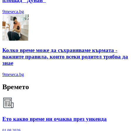
площад "Дунав"
9meseca.bg
Колко време може да съхраняваме кърмата -
важните правила, които всеки родител трябва да
знае
9meseca.bg
Времето
Ето какво време ни очаква през уикенда
01.08.2026