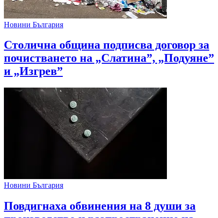
Новини България
Столична община подписва договор за
почистването на „Слатина”, „Подуяне”
и „Изгрев”
Новини България
Повдигнаха обвинения на 8 души за