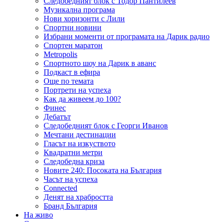
Следобедният блок с Тодор Пантилеев
Музикална програма
Нови хоризонти с Лили
Спортни новини
Избрани моменти от програмата на Дарик радио
Спортен маратон
Metropolis
Спортното шоу на Дарик в аванс
Подкаст в ефира
Още по темата
Портрети на успеха
Как да живеем до 100?
Финес
Дебатът
Следобедният блок с Георги Иванов
Мечтани дестинации
Гласът на изкуството
Квадратни метри
Следобедна криза
Новите 240: Посоката на България
Часът на успеха
Connected
Денят на храбростта
Бранд България
На живо