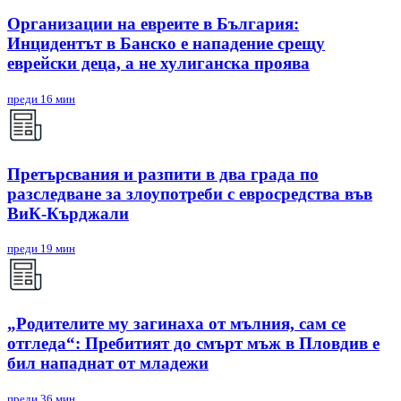
Организации на евреите в България:
Инцидентът в Банско е нападение срещу
еврейски деца, а не хулиганска проява
преди 16 мин
Претърсвания и разпити в два града по
разследване за злоупотреби с евросредства във
ВиК-Кърджали
преди 19 мин
„Родителите му загинаха от мълния, сам се
отгледа“: Пребитият до смърт мъж в Пловдив е
бил нападнат от младежи
преди 36 мин