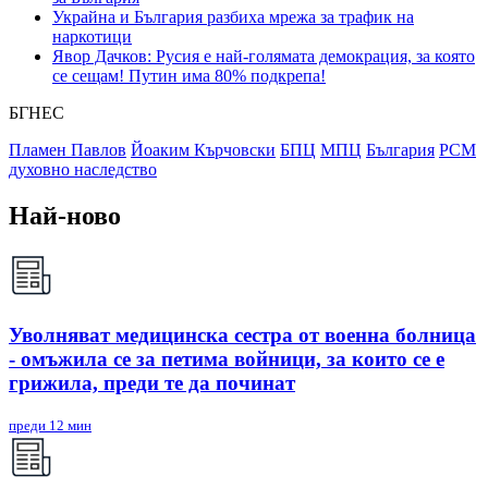
Украйна и България разбиха мрежа за трафик на
наркотици
Явор Дачков: Русия е най-голямата демокрация, за която
се сещам! Путин има 80% подкрепа!
БГНЕС
Пламен Павлов
Йоаким Кърчовски
БПЦ
МПЦ
България
РСМ
духовно наследство
Най-ново
Уволняват медицинска сестра от военна болница
- омъжила се за петима войници, за които се е
грижила, преди те да починат
преди 12 мин