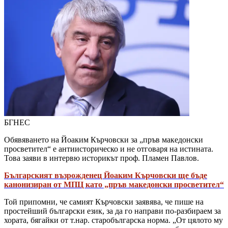
БГНЕС
Обявяването на Йоаким Кърчовски за „пръв македонски
просветител“ е антиисторическо и не отговаря на истината.
Това заяви в интервю историкът проф. Пламен Павлов.
Българският възрожденец Йоаким Кърчовски ще бъде
канонизиран от МПЦ като „пръв македонски просветител“
Той припомни, че самият Кърчовски заявява, че пише на
простейший български език, за да го направи по-разбираем за
хората, бягайки от т.нар. старобългарска норма. „От цялото му