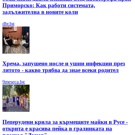
Приморско: Как работи системата,
задължителна в новите коли
dbr.bg
Хрема, запушено носле и ушни инфекции през
лятотo - какво трябва да знае всеки родител
9meseca.bg
Пеперудени крила за кърмещите майки в Русе -
открита е красива пейка в градинката на