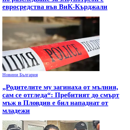
евросредства във ВиК-Кърджали
Новини България
„Родителите му загинаха от мълния,
сам се отгледа“: Пребитият до смърт
мъж в Пловдив е бил нападнат от
младежи