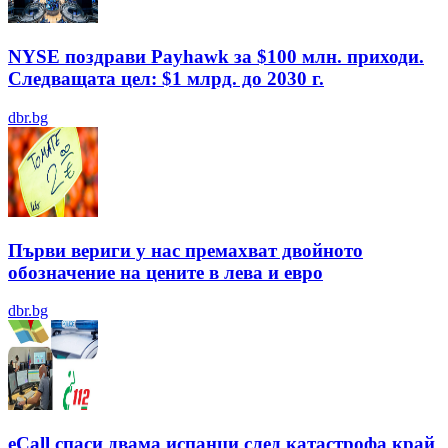
NYSE поздрави Payhawk за $100 млн. приходи.
Следващата цел: $1 млрд. до 2030 г.
dbr.bg
Първи вериги у нас премахват двойното
обозначение на цените в лева и евро
dbr.bg
eCall спаси двама испанци след катастрофа край