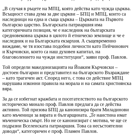
„В случая в ръцете на МПЦ, която действа като чужда църква.
Всъщност става дума за две църкви – БПЦ и МПЦ, които са
наследници на една и съща църква – Църквата на Първото
българско царство. Българската патриаршия има
категоричната позиция, че е наследник на българската
средновековна църква в цялото й етническо землище и че е
наследник и на Българската екзархия. А същевременно
виждаме, че тя изостава подобни личности като Пейчинович
и Кърчовски, които са наш духовен капитал, на
благоволението на чужди институции“, заяви проф. Павлов.
Той определи македонизацията на Йоаким Кърчовски –
достоен българин и представител на българското Възраждане
– като трагичен акт. Според него, с това си действие МПЦ
нарушава изконни правила на морала и на самата християнска
вяра.
За да се избегнат кражбата и посегателството на българското
историческо минало проф. Павлов предлага да се действа
активно. Той призова БПЦ да канонизира братя Миладинови
като мъченици за вярата и българщината. „Те наистина имат
мъченическа смърт. Но не се канонизират с мотива, че ще се
подразни Вселенската патриаршия. Това са несъстоятелни
доводи“, категоричен е проф. Пламен Павлов.