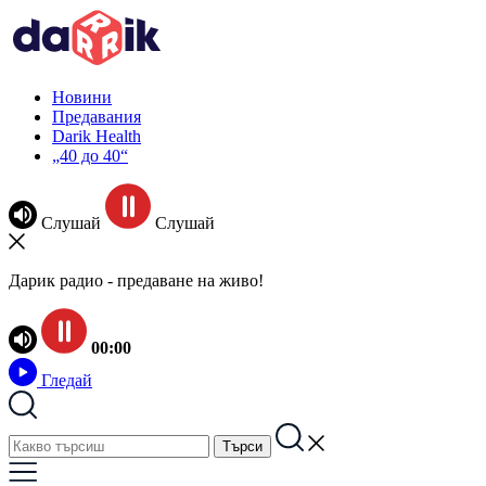
Новини
Предавания
Darik Health
„40 до 40“
Слушай
Слушай
Дарик радио - предаване на живо!
00:00
Гледай