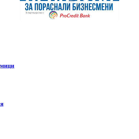
дмици
ия