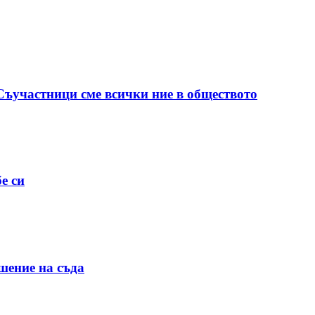
 Съучастници сме всички ние в обществото
е си
шение на съда