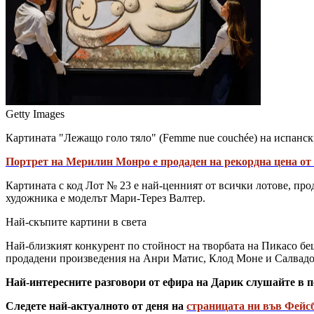
Getty Images
Картината "Лежащо голо тяло" (Femme nue couchée) на испански
Портрет на Мерилин Монро е продаден на рекордна цена от 
Картината с код Лот № 23 е най-ценният от всички лотове, прод
художника е моделът Мари-Терез Валтер.
Най-скъпите картини в света
Най-близкият конкурент по стойност на творбата на Пикасо беш
продадени произведения на Анри Матис, Клод Моне и Салвадо
Най-интересните разговори от ефира на Дарик слушайте в п
Следете най-актуалното от деня на
страницата ни във Фейс