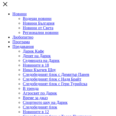
Новини
Водещи новини
Новини България
Новини от Света
Регионални новини
Любопитно
Програма
Предавания
Дарик Кафе
Денят на Дарик
Седмицата на Дарик
Новините в 18
Ники Кънчев Шоу
Следобедният блок с Димитър Панев
Следобедният блок с Надя Брайт
Следобедният блок с Гери Турийска
В тренда
Агросвят по Дарик
Време за джаз
Спортното шоу на Дарик
Следобедният блок
Новините в 12