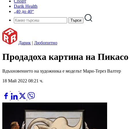
Спорт
Darik Health
„40 до 40“
Дарик
|
Любопитно
Продадоха картина на Пикасо 
Вдъхновението на художника е моделът Мари-Терез Валтер
18 Май 2022 08:21 ч.