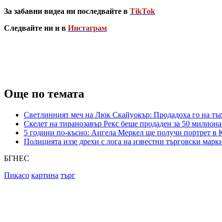
За забавни видеа ни последвайте в
TikTok
Следвайте ни и в
Инстаграм
Още по темата
Светлинният меч на Люк Скайуокър: Продадоха го на търг
Скелет на тиранозавър Рекс беше продаден за 50 милиона
5 години по-късно: Ангела Меркел ще получи портрет в 
Полицията иззе дрехи с лога на известни търговски марк
БГНЕС
Пикасо
картина
търг