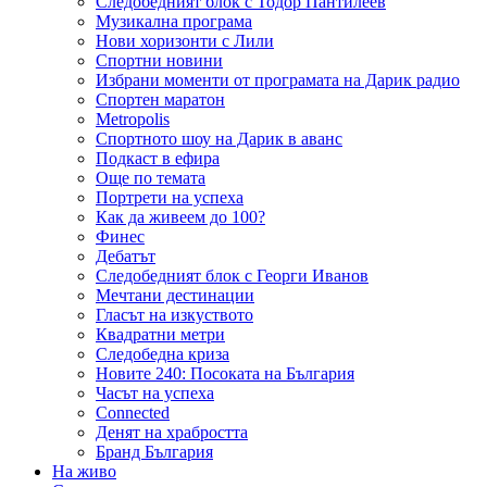
Следобедният блок с Тодор Пантилеев
Музикална програма
Нови хоризонти с Лили
Спортни новини
Избрани моменти от програмата на Дарик радио
Спортен маратон
Metropolis
Спортното шоу на Дарик в аванс
Подкаст в ефира
Още по темата
Портрети на успеха
Как да живеем до 100?
Финес
Дебатът
Следобедният блок с Георги Иванов
Мечтани дестинации
Гласът на изкуството
Квадратни метри
Следобедна криза
Новите 240: Посоката на България
Часът на успеха
Connected
Денят на храбростта
Бранд България
На живо