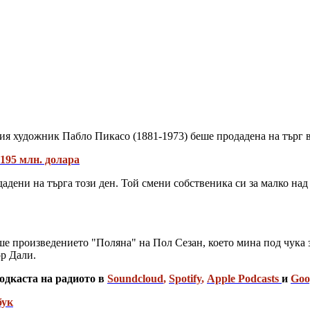
я художник Пабло Пикасо (1881-1973) беше продадена на търг в 
195 млн. долара
адени на търга този ден. Той смени собственика си за малко над
е произведението "Поляна" на Пол Сезан, което мина под чука з
р Дали.
одкаста на радиото в
Soundcloud
,
Spotify
,
Apple Podcasts
и
Goo
бук