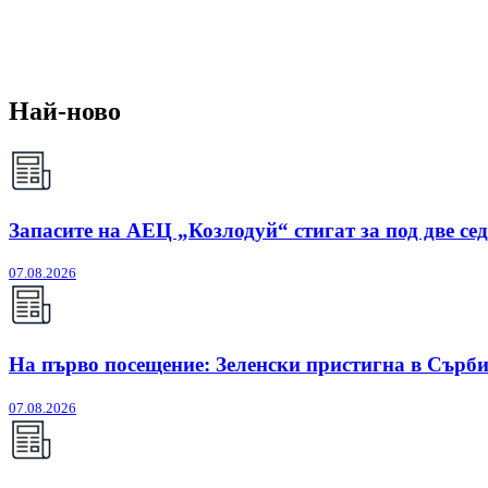
Най-ново
Запасите на АЕЦ „Козлодуй“ стигат за под две се
07.08.2026
На първо посещение: Зеленски пристигна в Сърб
07.08.2026