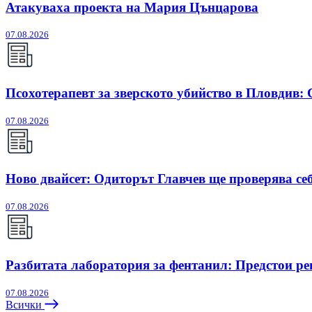
Атакуваха проекта на Мария Цънцарова
07.08.2026
Псохотерапевт за зверското убийство в Пловдив:
07.08.2026
Ново двайсет: Одиторът Главчев ще проверява себ
07.08.2026
Разбитата лаборатория за фентанил: Предстои ре
07.08.2026
Всички