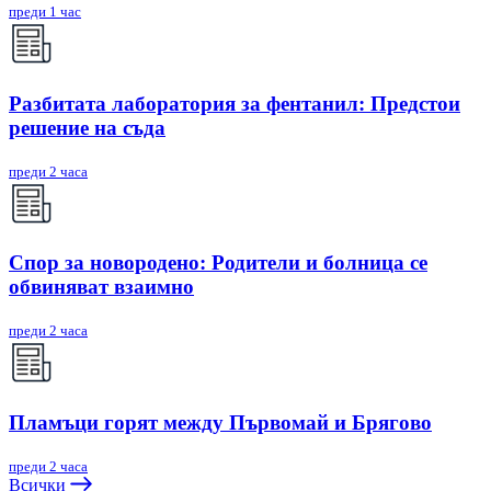
преди 1 час
Разбитата лаборатория за фентанил: Предстои
решение на съда
преди 2 часа
Спор за новородено: Родители и болница се
обвиняват взаимно
преди 2 часа
Пламъци горят между Първомай и Брягово
преди 2 часа
Всички