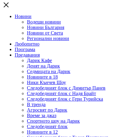
Новини
Водещи новини
Новини България
Новини от Света
Регионални новини
Любопитно
Програма
Предавания
Дарик Кафе
Денят на Дарик
Седмицата на Дарик
Новините в 18
Ники Кънчев Шоу
Следобедният блок с Димитър Панев
Следобедният блок с Надя Брайт
Следобедният блок с Гери Турийска
В тренда
Агросвят по Дарик
Време за джаз
Спортното шоу на Дарик
Следобедният блок
Новините в 12