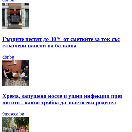
Гърците пестят до 30% от сметките за ток със
слънчеви панели на балкона
dbr.bg
Хрема, запушено носле и ушни инфекции през
лятотo - какво трябва да знае всеки родител
9meseca.bg