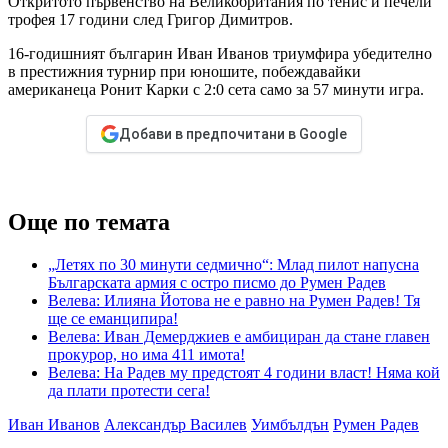
Откритото първенство на Великобритания по тенис и печели
трофея 17 години след Григор Димитров.
16-годишният българин Иван Иванов триумфира убедително
в престижния турнир при юношите, побеждавайки
американеца Ронит Карки с 2:0 сета само за 57 минути игра.
Добави в предпочитани в Google
Още по темата
„Летях по 30 минути седмично“: Млад пилот напусна
Българската армия с остро писмо до Румен Радев
Велева: Илияна Йотова не е равно на Румен Радев! Тя
ще се еманципира!
Велева: Иван Демерджиев е амбициран да стане главен
прокурор, но има 411 имота!
Велева: На Радев му предстоят 4 години власт! Няма кой
да плати протести сега!
Иван Иванов
Александър Василев
Уимбълдън
Румен Радев