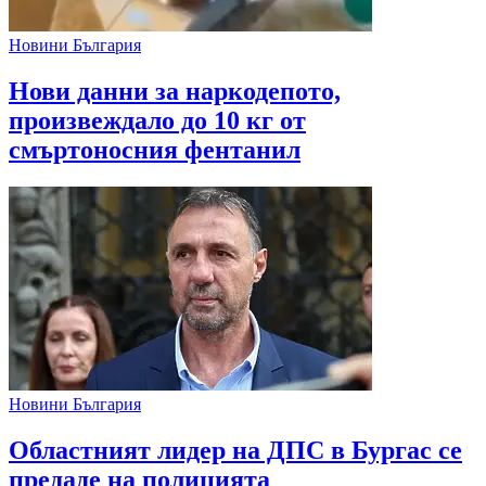
Новини България
Нови данни за наркодепото,
произвеждало до 10 кг от
смъртоносния фентанил
Новини България
Областният лидер на ДПС в Бургас се
предаде на полицията