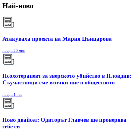
Най-ново
Атакуваха проекта на Мария Цънцарова
преди 20 мин
Псохотерапевт за зверското убийство в Пловдив:
Съучастници сме всички ние в обществото
преди 1 час
Ново двайсет: Одиторът Главчев ще проверява
себе си