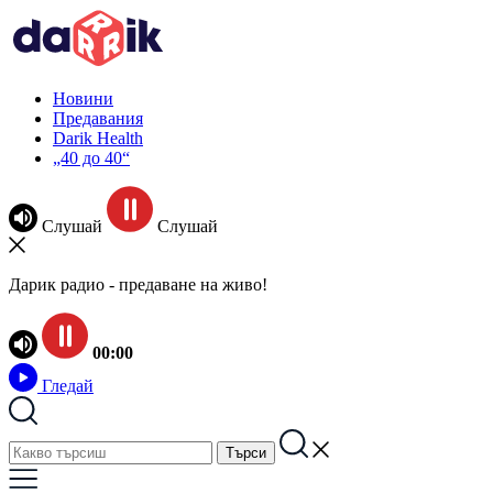
Новини
Предавания
Darik Health
„40 до 40“
Слушай
Слушай
Дарик радио - предаване на живо!
00:00
Гледай