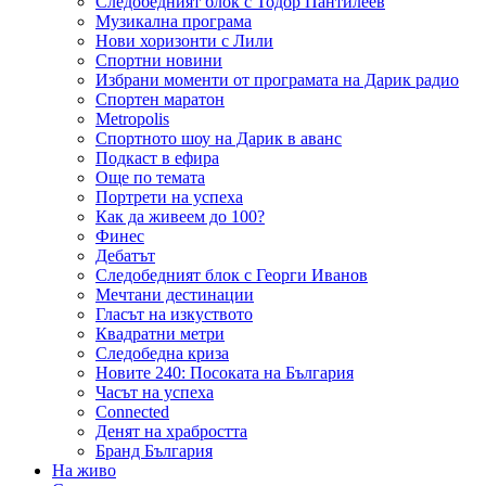
Следобедният блок с Тодор Пантилеев
Музикална програма
Нови хоризонти с Лили
Спортни новини
Избрани моменти от програмата на Дарик радио
Спортен маратон
Metropolis
Спортното шоу на Дарик в аванс
Подкаст в ефира
Още по темата
Портрети на успеха
Как да живеем до 100?
Финес
Дебатът
Следобедният блок с Георги Иванов
Мечтани дестинации
Гласът на изкуството
Квадратни метри
Следобедна криза
Новите 240: Посоката на България
Часът на успеха
Connected
Денят на храбростта
Бранд България
На живо