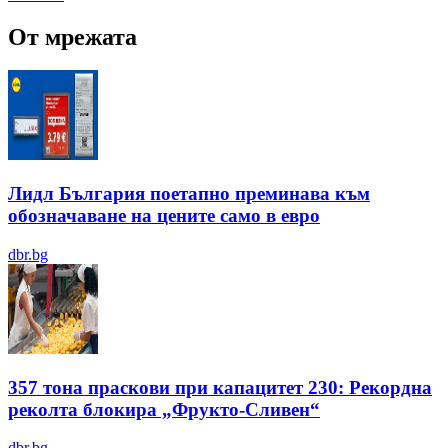
От мрежата
Лидл България поетапно преминава към
обозначаване на цените само в евро
dbr.bg
357 тона праскови при капацитет 230: Рекордна
реколта блокира „Фрукто-Сливен“
dbr.bg