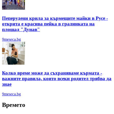
Пеперудени крила за кърмещите майки в Русе -
открита е красива пейка в градинката на
площад "Дунав"
9meseca.bg
Колко време може да съхраняваме кърмата -
важните правила, които всеки родител трябва да
знае
9meseca.bg
Времето