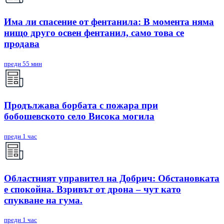
Има ли спасение от фентанила: В момента няма
нищо друго освен фентанил, само това се
продава
преди 55 мин
Продължава борбата с пожара при
бобошевското село Висока могила
преди 1 час
Областният управител на Добрич: Обстановката
е спокойна. Взривът от дрона – чут като
спукване на гума.
преди 1 час