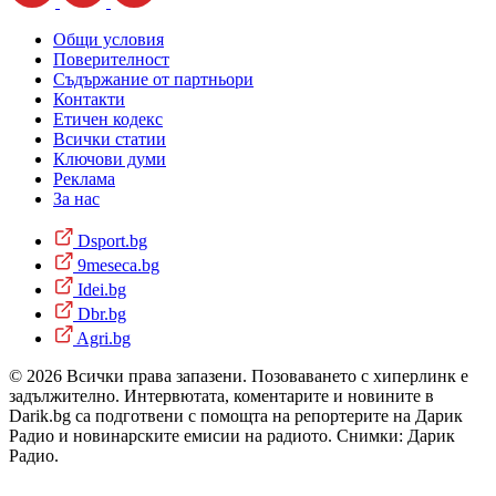
Общи условия
Поверителност
Съдържание от партньори
Контакти
Етичен кодекс
Всички статии
Ключови думи
Реклама
За нас
Dsport.bg
9meseca.bg
Idei.bg
Dbr.bg
Agri.bg
© 2026 Всички права запазени. Позоваването с хиперлинк е
задължително. Интервютата, коментарите и новините в
Darik.bg са подготвени с помощта на репортерите на Дарик
Радио и новинарските емисии на радиото. Снимки: Дарик
Радио.