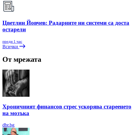
Цветлин Йовчев: Радарните ни системи са доста
остарели
преди 1 час
Всички
От мрежата
Хроничният финансов стрес ускорява стареенето
на мозъка
dbr.bg