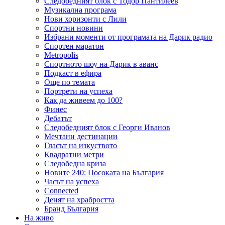
Следобедният блок с Тодор Пантилеев
Музикална програма
Нови хоризонти с Лили
Спортни новини
Избрани моменти от програмата на Дарик радио
Спортен маратон
Metropolis
Спортното шоу на Дарик в аванс
Подкаст в ефира
Още по темата
Портрети на успеха
Как да живеем до 100?
Финес
Дебатът
Следобедният блок с Георги Иванов
Мечтани дестинации
Гласът на изкуството
Квадратни метри
Следобедна криза
Новите 240: Посоката на България
Часът на успеха
Connected
Денят на храбростта
Бранд България
На живо