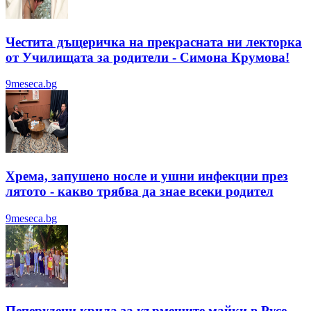
Честита дъщеричка на прекрасната ни лекторка
от Училищата за родители - Симона Крумова!
9meseca.bg
Хрема, запушено носле и ушни инфекции през
лятотo - какво трябва да знае всеки родител
9meseca.bg
Пеперудени крила за кърмещите майки в Русе -