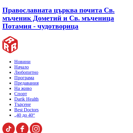
Православната църква почита Св.
мъченик Дометий и Св. мъченица
Потамия - чудотворица
Новини
Начало
Любопитно
Програма
Предавания
На живо
Спорт
Darik Health
Търсене
Best Doctors
„40 до 40“