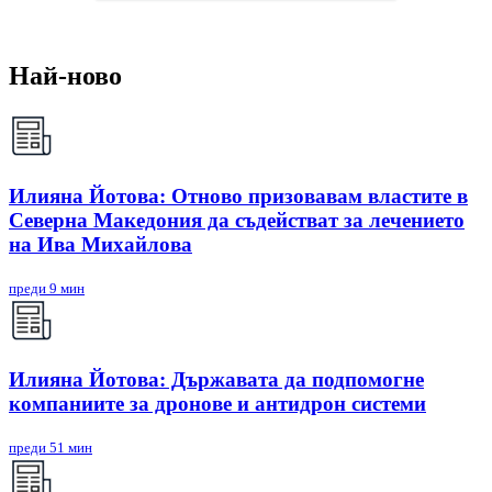
Най-ново
Илияна Йотова: Отново призовавам властите в
Северна Македония да съдействат за лечението
на Ива Михайлова
преди 9 мин
Илияна Йотова: Държавата да подпомогне
компаниите за дронове и антидрон системи
преди 51 мин