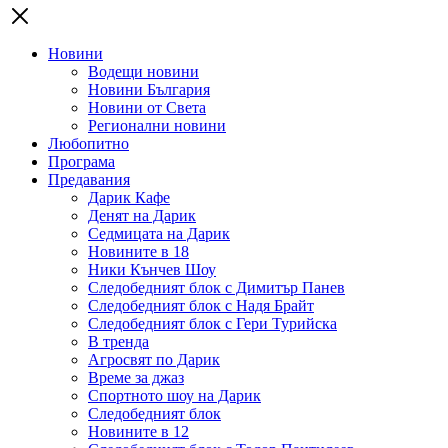
Новини
Водещи новини
Новини България
Новини от Света
Регионални новини
Любопитно
Програма
Предавания
Дарик Кафе
Денят на Дарик
Седмицата на Дарик
Новините в 18
Ники Кънчев Шоу
Следобедният блок с Димитър Панев
Следобедният блок с Надя Брайт
Следобедният блок с Гери Турийска
В тренда
Агросвят по Дарик
Време за джаз
Спортното шоу на Дарик
Следобедният блок
Новините в 12