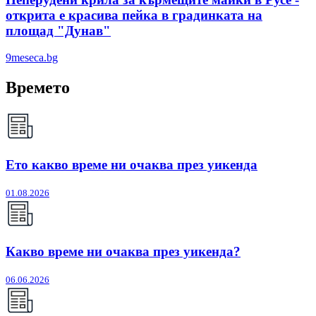
открита е красива пейка в градинката на
площад "Дунав"
9meseca.bg
Времето
Ето какво време ни очаква през уикенда
01.08.2026
Какво време ни очаква през уикенда?
06.06.2026