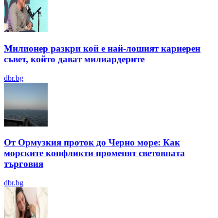
Милионер разкри кой е най-лошият кариерен
съвет, който дават милиардерите
dbr.bg
От Ормузкия проток до Черно море: Как
морските конфликти променят световната
търговия
dbr.bg