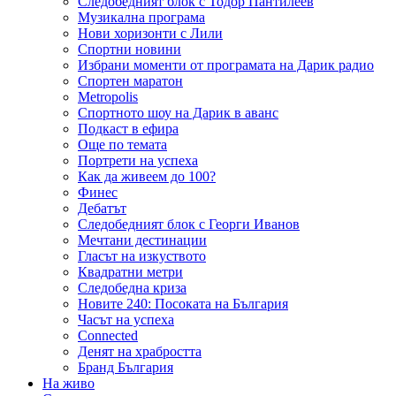
Следобедният блок с Тодор Пантилеев
Музикална програма
Нови хоризонти с Лили
Спортни новини
Избрани моменти от програмата на Дарик радио
Спортен маратон
Metropolis
Спортното шоу на Дарик в аванс
Подкаст в ефира
Още по темата
Портрети на успеха
Как да живеем до 100?
Финес
Дебатът
Следобедният блок с Георги Иванов
Мечтани дестинации
Гласът на изкуството
Квадратни метри
Следобедна криза
Новите 240: Посоката на България
Часът на успеха
Connected
Денят на храбростта
Бранд България
На живо