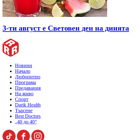
3-ти август е Световен ден на динята
Новини
Начало
Любопитно
Програма
Предавания
На живо
Спорт
Darik Health
Търсене
Best Doctors
„40 до 40“