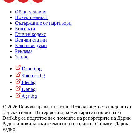
Общи условия
Поверителност
Съдържание от партньори
Контакти
Етичен кодекс
Всички статии
Ключови думи
Реклама
За нас
Dsport.bg
9meseca.bg
Idei.bg
Dbr.bg
Agri.bg
© 2026 Всички права запазени. Позоваването с хиперлинк е
задължително. Интервютата, коментарите и новините в
Darik.bg са подготвени с помощта на репортерите на Дарик
Радио и новинарските емисии на радиото. Снимки: Дарик
Радио.