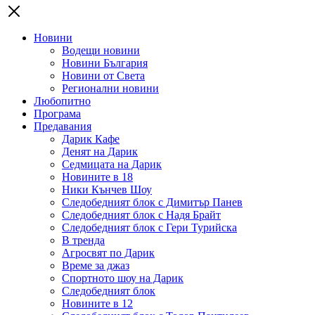
Новини
Водещи новини
Новини България
Новини от Света
Регионални новини
Любопитно
Програма
Предавания
Дарик Кафе
Денят на Дарик
Седмицата на Дарик
Новините в 18
Ники Кънчев Шоу
Следобедният блок с Димитър Панев
Следобедният блок с Надя Брайт
Следобедният блок с Гери Турийска
В тренда
Агросвят по Дарик
Време за джаз
Спортното шоу на Дарик
Следобедният блок
Новините в 12