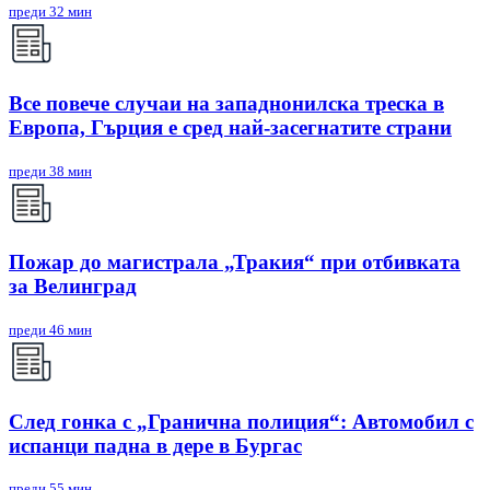
преди 32 мин
Все повече случаи на западнонилска треска в
Европа, Гърция е сред най-засегнатите страни
преди 38 мин
Пожар до магистрала „Тракия“ при отбивката
за Велинград
преди 46 мин
След гонка с „Гранична полиция“: Автомобил с
испанци падна в дере в Бургас
преди 55 мин