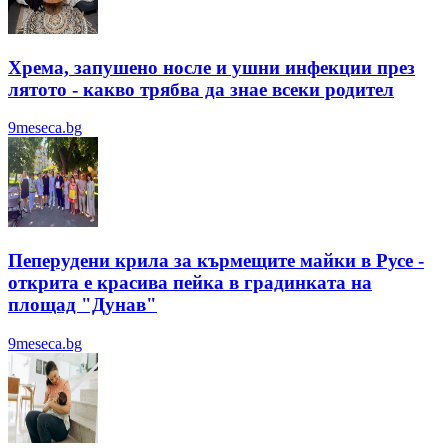
Хрема, запушено носле и ушни инфекции през
лятотo - какво трябва да знае всеки родител
9meseca.bg
Пеперудени крила за кърмещите майки в Русе -
открита е красива пейка в градинката на
площад "Дунав"
9meseca.bg