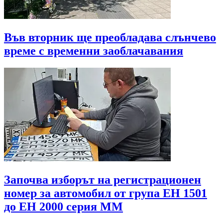
Във вторник ще преобладава слънчево
време с временни заоблачавания
Започва изборът на регистрационен
номер за автомобил от група ЕН 1501
до EH 2000 серия MМ