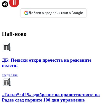
Добави в предпочитани в Google
Най-ново
ДБ: Пеевски откри прелестта на редовните
полети!
преди 6 мин
„Галъп“: 42% одобрение на правителството на
Радев след първите 100 дни управление