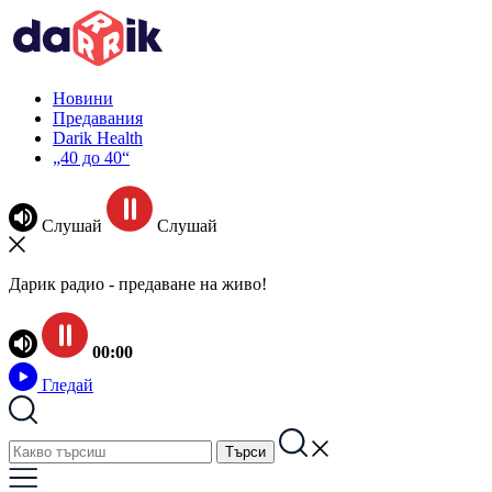
Новини
Предавания
Darik Health
„40 до 40“
Слушай
Слушай
Дарик радио - предаване на живо!
00:00
Гледай