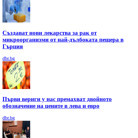
Създават нови лекарства за рак от
микроорганизми от най-дълбоката пещера в
Гърция
dbr.bg
Първи вериги у нас премахват двойното
обозначение на цените в лева и евро
dbr.bg