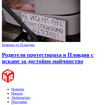
Новини от Пловдив
Родители протестираха в Пловдив с
искане за достойно майчинство
Новини
Начало
Любопитно
Програма