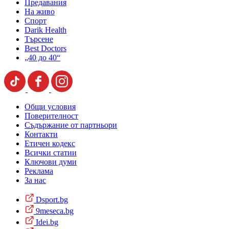
Предавания
На живо
Спорт
Darik Health
Търсене
Best Doctors
„40 до 40“
Общи условия
Поверителност
Съдържание от партньори
Контакти
Етичен кодекс
Всички статии
Ключови думи
Реклама
За нас
Dsport.bg
9meseca.bg
Idei.bg