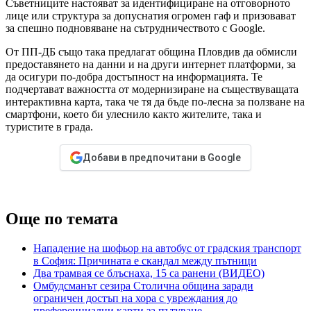
Съветниците настояват за идентифициране на отговорното
лице или структура за допуснатия огромен гаф и призовават
за спешно подновяване на сътрудничеството с Google.
От ПП-ДБ също така предлагат община Пловдив да обмисли
предоставянето на данни и на други интернет платформи, за
да осигури по-добра достъпност на информацията. Те
подчертават важността от модернизиране на съществуващата
интерактивна карта, така че тя да бъде по-лесна за ползване на
смартфони, което би улеснило както жителите, така и
туристите в града.
Добави в предпочитани в Google
Още по темата
Нападение на шофьор на автобус от градския транспорт
в София: Причината е скандал между пътници
Два трамвая се блъснаха, 15 са ранени (ВИДЕО)
Омбудсманът сезира Столична община заради
ограничен достъп на хора с увреждания до
преференциални карти за пътуване