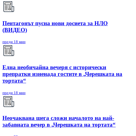
Пентагонът пусна нови досиета за НЛО
(ВИДЕО)
преди 18 мин
Една необичайна вечеря с исторически
препратки изненада гостите в „Черешката на
тортата“
преди 18 мин
Неочаквана шега сложи началото на най-
забавната вечер в „Черешката на тортата“