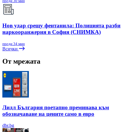
преди 30 мин
Нов удар срещу фентанила: Полицията разби
наркооранжерия в София (СНИМКА)
преди 34 мин
Всички
От мрежата
Лидл България поетапно преминава към
обозначаване на цените само в евро
dbr.bg