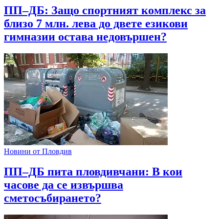
ПП–ДБ: Защо спортният комплекс за
близо 7 млн. лева до двете езикови
гимназии остава недовършен?
Новини от Пловдив
ПП–ДБ пита пловдивчани: В кои
часове да се извършва
сметосъбирането?