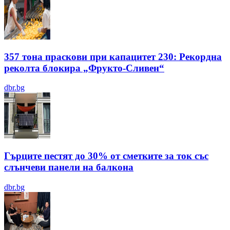
357 тона праскови при капацитет 230: Рекордна
реколта блокира „Фрукто-Сливен“
dbr.bg
Гърците пестят до 30% от сметките за ток със
слънчеви панели на балкона
dbr.bg