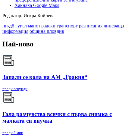
Хакнаха Google Maps
Редактор: Искра Койчева
пп-дб
гугъл мапс
градски транспорт
разписания
липсваща
информация
община пловдив
Най-ново
Запали се кола на АМ „Тракия“
преди секунди
Гала разчувства всички с първа снимка с
малката си внучка
преди 3 мин