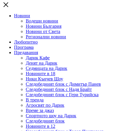
Новини
Водещи новини
Новини България
Новини от Света
Регионални новини
Любопитно
Програма
Предавания
Дарик Кафе
Денят на Дарик
Седмицата на Дарик
Новините в 18
Ники Кънчев Шоу
Следобедният блок с Димитър Панев
Следобедният блок с Надя Брайт
Следобедният блок с Гери Турийска
В тренда
Агросвят по Дарик
Време за джаз
Спортното шоу на Дарик
Следобедният блок
Новините в 12