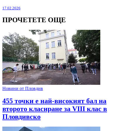
17.02.2026
ПРОЧЕТЕТЕ ОЩЕ
Новини от Пловдив
455 точки е най-високият бал на
второто класиране за VIII клас в
Пловдивско