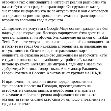
огромния гаф с липсващите в интернет реални разписанията
на автобусите от градския транспорт. От групата искат да
знаят защо информацията не се актуализира и кой е отговорен
за поредния огромния провал в системата на транспорта на
втория по големина град в страната.
„Спирането на услугата в Google Maps остави гражданите без
надеждна информация. Доскоро маршрутите бяха достъпни
чрез популярната платформа, благодарение на данни от Trakia
Tech. Сега вече услугата не е налична, оставяйки пловдивчани
и гостите на града без надеждна алтернатива за планиране на
пътуванията си. Освен това, интерактивната карта на
общината не отразява реалното движение на автобусите, като
е трудно използваема на мобилни устройства“, казват в
питане до кмета Костадин Димитров Владимир Славенски,
Добромира Костова, Тодор Токов, Александър Ракшиев,
Георги Рогачев и Веселка Христамян от групата на ПП-ДБ.
И припомнят, че така или иначе поради проваленият
транспортен проект на Пловдив, проследяването на
автобусите е сложна задача, а неработещите апарати за
таксуване и таблата с грешна информация по спирките
остават за вечен спомен като символ на лошо управление на
града на тепетата.