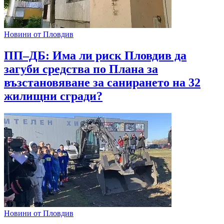
Новини от Пловдив
ПП–ДБ: Има ли риск Пловдив да
загуби средства по Плана за
възстановяване за санирането на 32
жилищни сгради?
Новини от Пловдив