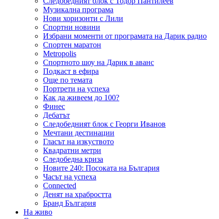
Следобедният блок с Тодор Пантилеев
Музикална програма
Нови хоризонти с Лили
Спортни новини
Избрани моменти от програмата на Дарик радио
Спортен маратон
Metropolis
Спортното шоу на Дарик в аванс
Подкаст в ефира
Още по темата
Портрети на успеха
Как да живеем до 100?
Финес
Дебатът
Следобедният блок с Георги Иванов
Мечтани дестинации
Гласът на изкуството
Квадратни метри
Следобедна криза
Новите 240: Посоката на България
Часът на успеха
Connected
Денят на храбростта
Бранд България
На живо