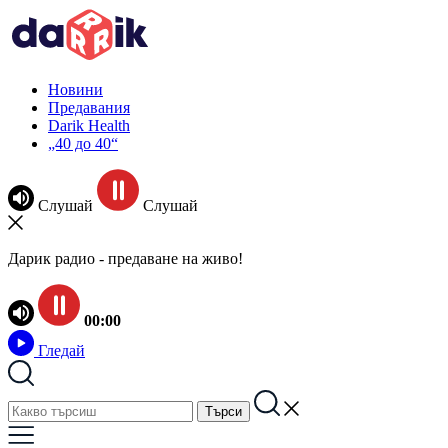
Новини
Предавания
Darik Health
„40 до 40“
Слушай
Слушай
Дарик радио - предаване на живо!
00:00
Гледай