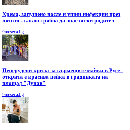
Хрема, запушено носле и ушни инфекции през
лятотo - какво трябва да знае всеки родител
9meseca.bg
Пеперудени крила за кърмещите майки в Русе -
открита е красива пейка в градинката на
площад "Дунав"
9meseca.bg