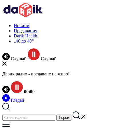
Новини
Предавания
Darik Health
„40 до 40“
Слушай
Слушай
Дарик радио - предаване на живо!
00:00
Гледай