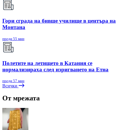
Гори сграда на бивше училище в центъра на
Монтана
преди 55 мин
Полетите на летището в Катания се
нормализираха след изригването на Етна
преди 57 мин
Всички
От мрежата