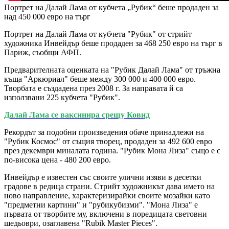
Портрет на Далай Лама от кубчета „Рубик“ беше продаден за
над 450 000 евро на търг
Портрет на Далай Лама от кубчета "Рубик" от стрийт
художника Инвейдър беше продаден за 468 250 евро на търг в
Париж, съобщи АФП.
Предварителната оценката на "Рубик Далай Лама" от тръжна
къща "Аркюриал" беше между 300 000 и 400 000 евро.
Творбата е създадена през 2008 г. За направата й са
използвани 225 кубчета "Рубик".
Далай Лама се ваксинира срещу Ковид
Рекордът за подобни произведения обаче принадлежи на
"Рубик Космос" от същия творец, продаден за 492 600 евро
през декември миналата година. "Рубик Мона Лиза" също е с
по-висока цена - 480 200 евро.
Инвейдър е известен със своите улични изяви в десетки
градове в редица страни. Стрийт художникът дава името на
ново направление, характеризирайки своите мозайки като
"предметни картини" и "рубикубизми". "Мона Лиза" е
първата от творбите му, включени в поредицата световни
шедьоври, озаглавена "Rubik Master Pieces".