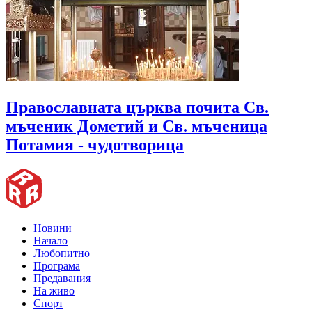
Православната църква почита Св.
мъченик Дометий и Св. мъченица
Потамия - чудотворица
Новини
Начало
Любопитно
Програма
Предавания
На живо
Спорт