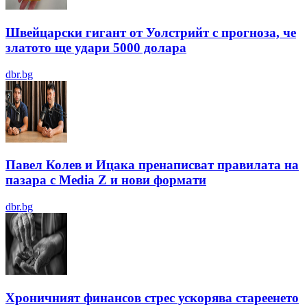
Швейцарски гигант от Уолстрийт с прогноза, че
златото ще удари 5000 долара
dbr.bg
Павел Колев и Ицака пренаписват правилата на
пазара с Media Z и нови формати
dbr.bg
Хроничният финансов стрес ускорява стареенето