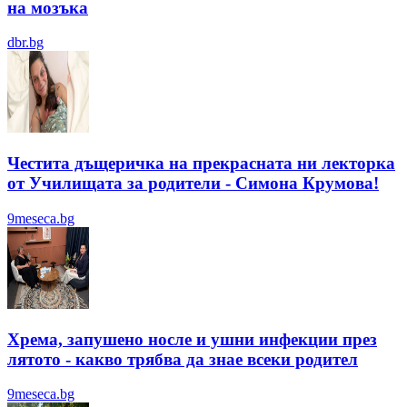
на мозъка
dbr.bg
Честита дъщеричка на прекрасната ни лекторка
от Училищата за родители - Симона Крумова!
9meseca.bg
Хрема, запушено носле и ушни инфекции през
лятотo - какво трябва да знае всеки родител
9meseca.bg