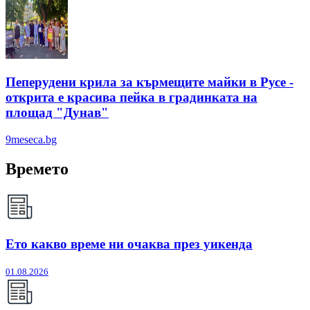
Пеперудени крила за кърмещите майки в Русе -
открита е красива пейка в градинката на
площад "Дунав"
9meseca.bg
Времето
Ето какво време ни очаква през уикенда
01.08.2026