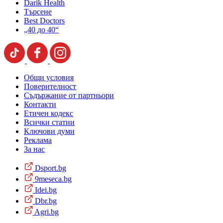
Darik Health
Търсене
Best Doctors
„40 до 40“
Общи условия
Поверителност
Съдържание от партньори
Контакти
Етичен кодекс
Всички статии
Ключови думи
Реклама
За нас
Dsport.bg
9meseca.bg
Idei.bg
Dbr.bg
Agri.bg