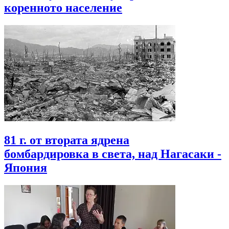
коренното население
81 г. от втората ядрена
бомбардировка в света, над Нагасаки -
Япония