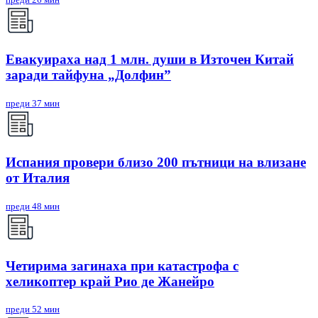
Евакуираха над 1 млн. души в Източен Китай
заради тайфуна „Долфин”
преди 37 мин
Испания провери близо 200 пътници на влизане
от Италия
преди 48 мин
Четирима загинаха при катастрофа с
хеликоптер край Рио де Жанейро
преди 52 мин