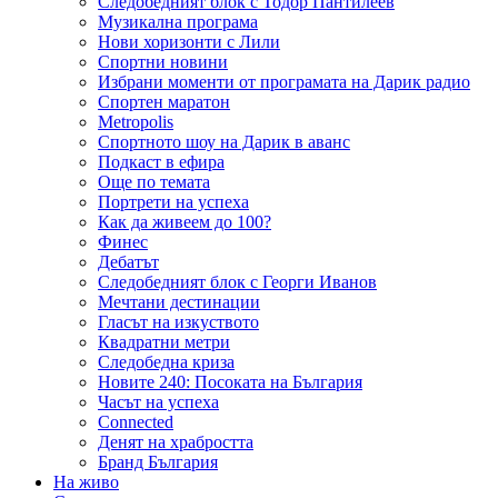
Следобедният блок с Тодор Пантилеев
Музикална програма
Нови хоризонти с Лили
Спортни новини
Избрани моменти от програмата на Дарик радио
Спортен маратон
Metropolis
Спортното шоу на Дарик в аванс
Подкаст в ефира
Още по темата
Портрети на успеха
Как да живеем до 100?
Финес
Дебатът
Следобедният блок с Георги Иванов
Мечтани дестинации
Гласът на изкуството
Квадратни метри
Следобедна криза
Новите 240: Посоката на България
Часът на успеха
Connected
Денят на храбростта
Бранд България
На живо