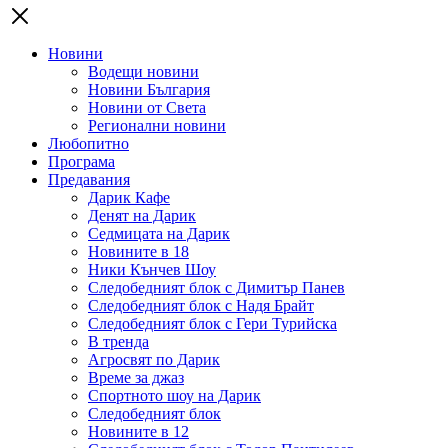
Новини
Водещи новини
Новини България
Новини от Света
Регионални новини
Любопитно
Програма
Предавания
Дарик Кафе
Денят на Дарик
Седмицата на Дарик
Новините в 18
Ники Кънчев Шоу
Следобедният блок с Димитър Панев
Следобедният блок с Надя Брайт
Следобедният блок с Гери Турийска
В тренда
Агросвят по Дарик
Време за джаз
Спортното шоу на Дарик
Следобедният блок
Новините в 12