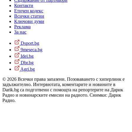
Съдържание от партньори
Контакти
Етичен кодекс
Всички статии
Ключови думи
Реклама
За нас
Dsport.bg
9meseca.bg
Idei.bg
Dbr.bg
Agri.bg
© 2026 Всички права запазени. Позоваването с хиперлинк е
задължително. Интервютата, коментарите и новините в
Darik.bg са подготвени с помощта на репортерите на Дарик
Радио и новинарските емисии на радиото. Снимки: Дарик
Радио.