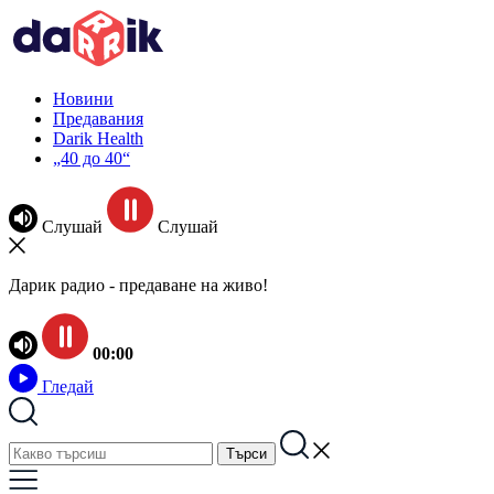
Новини
Предавания
Darik Health
„40 до 40“
Слушай
Слушай
Дарик радио - предаване на живо!
00:00
Гледай