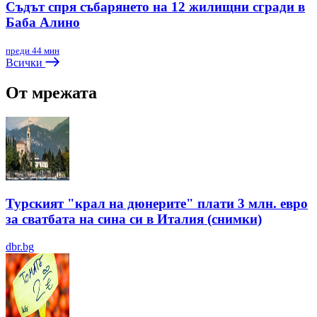
Съдът спря събарянето на 12 жилищни сгради в
Баба Алино
преди 44 мин
Всички
От мрежата
Турският "крал на дюнерите" плати 3 млн. евро
за сватбата на сина си в Италия (снимки)
dbr.bg