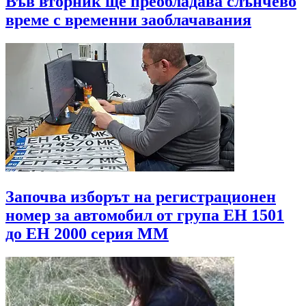
Във вторник ще преобладава слънчево
време с временни заоблачавания
Започва изборът на регистрационен
номер за автомобил от група ЕН 1501
до EH 2000 серия MМ