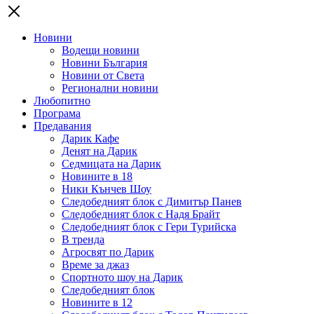
Новини
Водещи новини
Новини България
Новини от Света
Регионални новини
Любопитно
Програма
Предавания
Дарик Кафе
Денят на Дарик
Седмицата на Дарик
Новините в 18
Ники Кънчев Шоу
Следобедният блок с Димитър Панев
Следобедният блок с Надя Брайт
Следобедният блок с Гери Турийска
В тренда
Агросвят по Дарик
Време за джаз
Спортното шоу на Дарик
Следобедният блок
Новините в 12