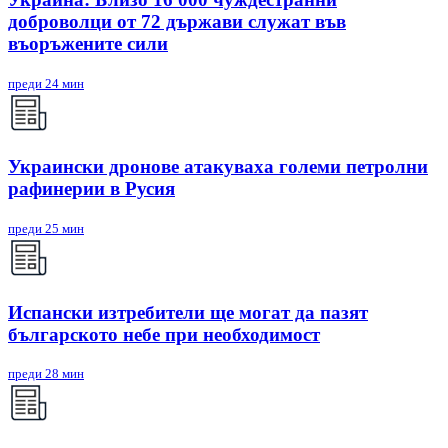
доброволци от 72 държави служат във
въоръжените сили
преди 24 мин
Украински дронове атакуваха големи петролни
рафинерии в Русия
преди 25 мин
Испански изтребители ще могат да пазят
българското небе при необходимост
преди 28 мин