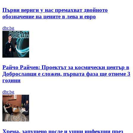
Първи вериги у нас премахват двойното
обозначение на цените в лева и евро
dbr.bg
Райчо Райчев: Проектът за космически център в
Доброславци е сложен, първата фаза ще отнеме 3
години
dbr.bg
Хрема, запушено носле и ушни инфекции през