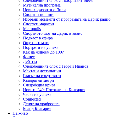
Следобедният блок с Тодор Пантилеев
Музикална програма
Нови хоризонти с Лили
Спортни новини
Избрани моменти от програмата на Дарик радио
Спортен маратон
Metropolis
Спортното шоу на Дарик в аванс
Подкаст в ефира
Още по темата
Портрети на успеха
Как да живеем до 100?
Финес
Дебатът
Следобедният блок с Георги Иванов
Мечтани дестинации
Гласът на изкуството
Квадратни метри
Следобедна криза
Новите 240: Посоката на България
Часът на успеха
Connected
Денят на храбростта
Бранд България
На живо