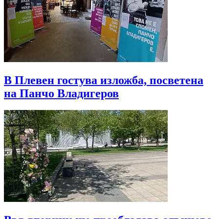
В Плевен гостува изложба, посветена
на Панчо Владигеров