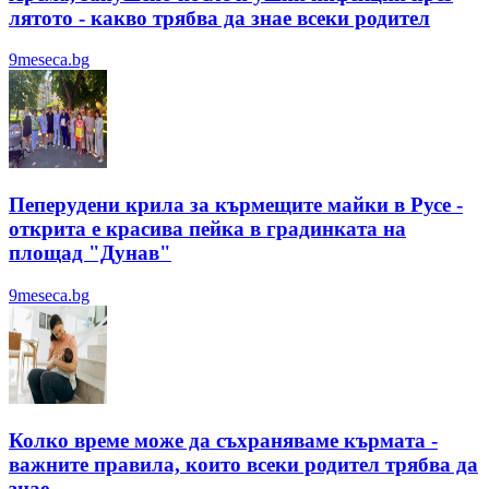
лятотo - какво трябва да знае всеки родител
9meseca.bg
Пеперудени крила за кърмещите майки в Русе -
открита е красива пейка в градинката на
площад "Дунав"
9meseca.bg
Колко време може да съхраняваме кърмата -
важните правила, които всеки родител трябва да
знае