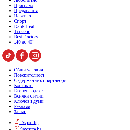
Любопитно
Програма
Предавания
На живо
Спорт
Darik Health
Търсене
Best Doctors
„40 до 40“
Общи условия
Поверителност
Съдържание от партньори
Контакти
Етичен кодекс
Всички статии
Ключови думи
Реклама
За нас
Dsport.bg
9meseca.bg