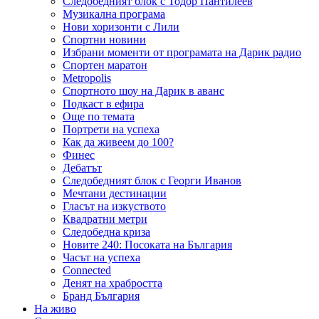
Следобедният блок с Тодор Пантилеев
Музикална програма
Нови хоризонти с Лили
Спортни новини
Избрани моменти от програмата на Дарик радио
Спортен маратон
Metropolis
Спортното шоу на Дарик в аванс
Подкаст в ефира
Още по темата
Портрети на успеха
Как да живеем до 100?
Финес
Дебатът
Следобедният блок с Георги Иванов
Мечтани дестинации
Гласът на изкуството
Квадратни метри
Следобедна криза
Новите 240: Посоката на България
Часът на успеха
Connected
Денят на храбростта
Бранд България
На живо