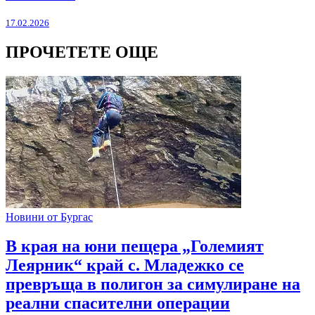
17.02.2026
ПРОЧЕТЕТЕ ОЩЕ
Новини от Бургас
В края на юни пещера „Големият
Леярник“ край с. Младежко се
превръща в полигон за симулиране на
реални спасителни операции