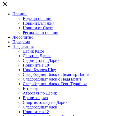
Новини
Водещи новини
Новини България
Новини от Света
Регионални новини
Любопитно
Програма
Предавания
Дарик Кафе
Денят на Дарик
Седмицата на Дарик
Новините в 18
Ники Кънчев Шоу
Следобедният блок с Димитър Панев
Следобедният блок с Надя Брайт
Следобедният блок с Гери Турийска
В тренда
Агросвят по Дарик
Време за джаз
Спортното шоу на Дарик
Следобедният блок
Новините в 12