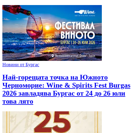
Новини от Бургас
Най-горещата точка на Южното
Черноморие: Wine & Spirits Fest Burgas
2026 завладява Бургас от 24 до 26 юли
това лято