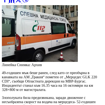
Линейка
Снимка: Архив
49-годишен мъж беше ранен, след като се преобърна в
канавката на АМ „Тракия“ пометен от „Мерцедес GLK 220
CDI“, съобщи Областната дирекция на МВР-Бургас.
Инцидентът станал към 16.35 часа на 16 октомври на км
328+800 м от магистралата.
Злополуката била предизвикана, заради движение с
несъобразена скорост на водача на мерцедеса- 52-годишен