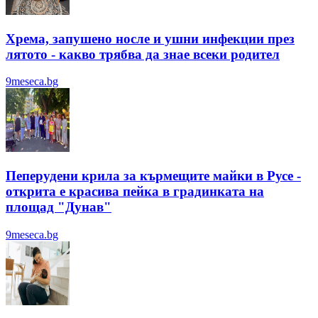
Хрема, запушено носле и ушни инфекции през
лятотo - какво трябва да знае всеки родител
9meseca.bg
Пеперудени крила за кърмещите майки в Русе -
открита е красива пейка в градинката на
площад "Дунав"
9meseca.bg