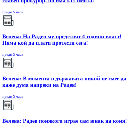
главен прокурор, но има 411 имота!
преди 5 часа
Велева: На Радев му предстоят 4 години власт!
Няма кой да плати протести сега!
преди 5 часа
Велева: В момента в държавата никой не смее да
каже дума напреки на Радев!
преди 5 часа
Велева: Радев понякога играе сам юнак на коня!