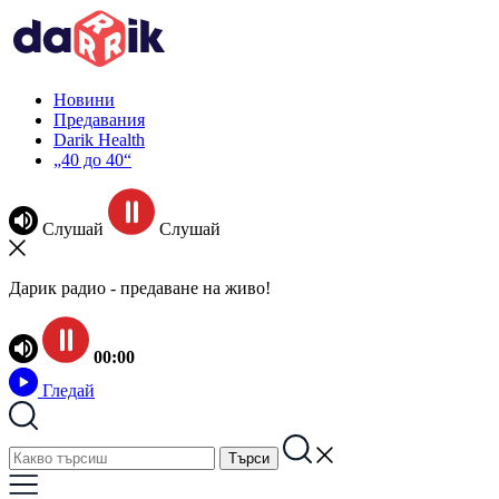
Новини
Предавания
Darik Health
„40 до 40“
Слушай
Слушай
Дарик радио - предаване на живо!
00:00
Гледай