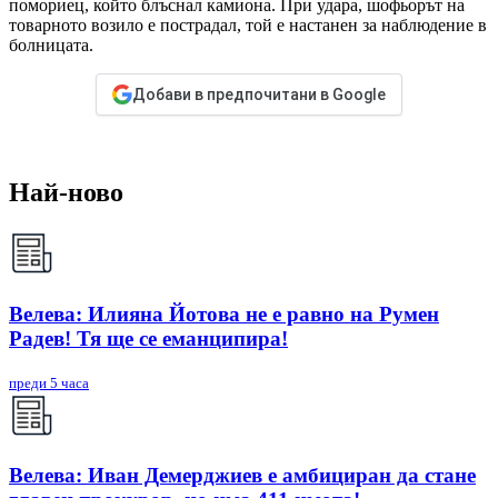
помориец, който блъснал камиона. При удара, шофьорът на
товарното возило е пострадал, той е настанен за наблюдение в
болницата.
Добави в предпочитани в Google
Най-ново
Велева: Илияна Йотова не е равно на Румен
Радев! Тя ще се еманципира!
преди 5 часа
Велева: Иван Демерджиев е амбициран да стане