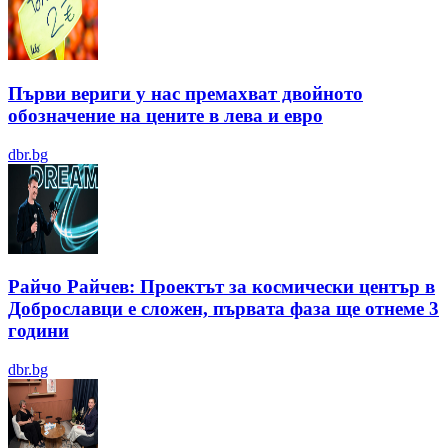
Първи вериги у нас премахват двойното
обозначение на цените в лева и евро
dbr.bg
Райчо Райчев: Проектът за космически център в
Доброславци е сложен, първата фаза ще отнеме 3
години
dbr.bg