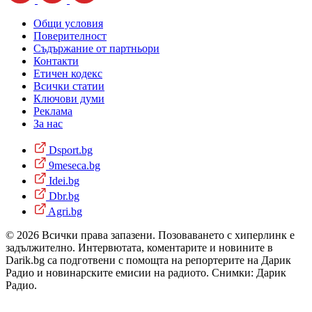
Общи условия
Поверителност
Съдържание от партньори
Контакти
Етичен кодекс
Всички статии
Ключови думи
Реклама
За нас
Dsport.bg
9meseca.bg
Idei.bg
Dbr.bg
Agri.bg
© 2026 Всички права запазени. Позоваването с хиперлинк е
задължително. Интервютата, коментарите и новините в
Darik.bg са подготвени с помощта на репортерите на Дарик
Радио и новинарските емисии на радиото. Снимки: Дарик
Радио.