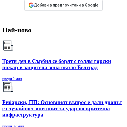
Добави в предпочитани в Google
Най-ново
Трети ден в Сърбия се борят с голям горски
пожар в защитена зона около Белград
преди 2 мин
Рибарски, ПП: Основният въпрос е дали дронът
е случайност или опит за удар по критична
инфраструктура
преди 37 мин