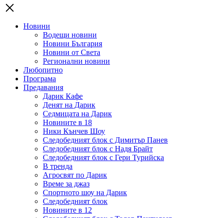
Новини
Водещи новини
Новини България
Новини от Света
Регионални новини
Любопитно
Програма
Предавания
Дарик Кафе
Денят на Дарик
Седмицата на Дарик
Новините в 18
Ники Кънчев Шоу
Следобедният блок с Димитър Панев
Следобедният блок с Надя Брайт
Следобедният блок с Гери Турийска
В тренда
Агросвят по Дарик
Време за джаз
Спортното шоу на Дарик
Следобедният блок
Новините в 12