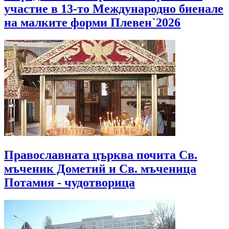
участие в 13-то Международно биенале
на малките форми Плевен`2026
Православната църква почита Св.
мъченик Дометий и Св. мъченица
Потамия - чудотворица