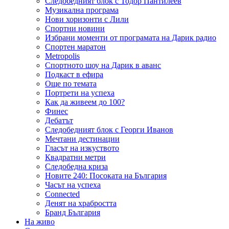
Следобедният блок с Тодор Пантилеев
Музикална програма
Нови хоризонти с Лили
Спортни новини
Избрани моменти от програмата на Дарик радио
Спортен маратон
Metropolis
Спортното шоу на Дарик в аванс
Подкаст в ефира
Още по темата
Портрети на успеха
Как да живеем до 100?
Финес
Дебатът
Следобедният блок с Георги Иванов
Мечтани дестинации
Гласът на изкуството
Квадратни метри
Следобедна криза
Новите 240: Посоката на България
Часът на успеха
Connected
Денят на храбростта
Бранд България
На живо