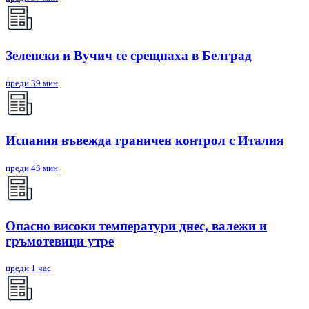
Зеленски и Вучич се срещнаха в Белград
преди 39 мин
Испания въвежда граничен контрол с Италия
преди 43 мин
Опасно високи температури днес, валежи и
гръмотевици утре
преди 1 час