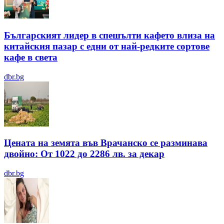
Българският лидер в спешълти кафето влиза на
китайския пазар с едни от най-редките сортове
кафе в света
dbr.bg
Цената на земята във Врачанско се разминава
двойно: От 1022 до 2286 лв. за декар
dbr.bg