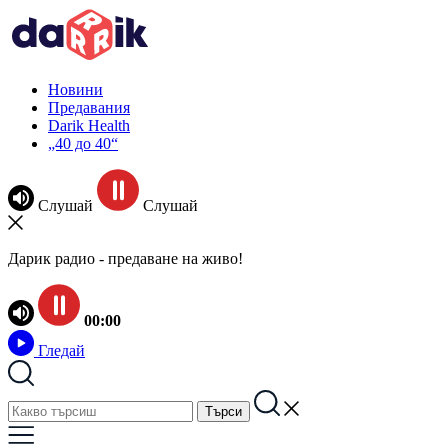
Новини
Предавания
Darik Health
„40 до 40“
Слушай
Слушай
Дарик радио - предаване на живо!
00:00
Гледай