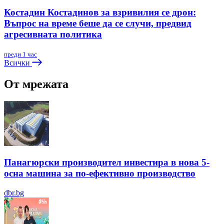
Костадин Костадинов за взривилия се дрон:
Въпрос на време беше да се случи, предвид
агресивната политика
преди 1 час
Всички
От мрежата
Панагюрски производител инвестира в нова 5-
осна машина за по-ефективно производство
dbr.bg