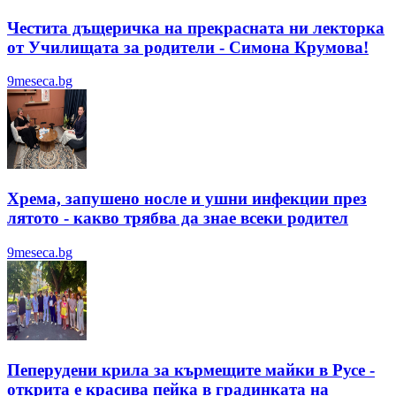
Честита дъщеричка на прекрасната ни лекторка
от Училищата за родители - Симона Крумова!
9meseca.bg
Хрема, запушено носле и ушни инфекции през
лятотo - какво трябва да знае всеки родител
9meseca.bg
Пеперудени крила за кърмещите майки в Русе -
открита е красива пейка в градинката на