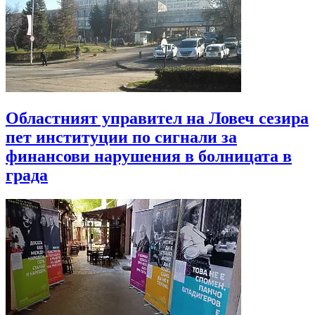
Областният управител на Ловеч сезира
пет институции по сигнали за
финансови нарушения в болницата в
града