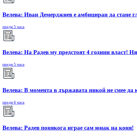
Велева: Иван Демерджиев е амбициран да стане г
преди 5 часа
Велева: На Радев му предстоят 4 години власт! Ня
преди 5 часа
Велева: В момента в държавата никой не смее да 
преди 6 часа
Велева: Радев понякога играе сам юнак на коня!