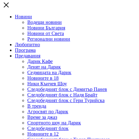
Новини
Водещи новини
Новини България
Новини от Света
Регионални новини
Любопитно
Програма
Предавания
Дарик Кафе
Денят на Дарик
Седмицата на Дарик
Новините в 18
Ники Кънчев Шоу
Следобедният блок с Димитър Панев
Следобедният блок с Надя Брайт
Следобедният блок с Гери Турийска
В тренда
Агросвят по Дарик
Време за джаз
Спортното шоу на Дарик
Следобедният блок
Новините в 12