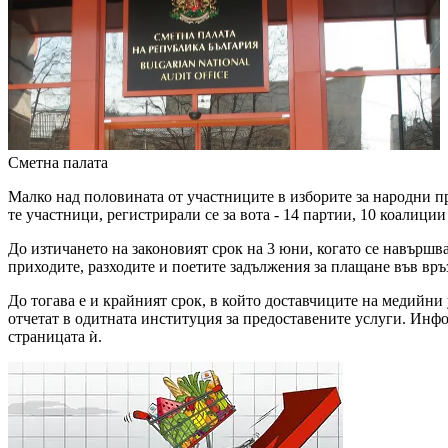
Сметна палата
Малко над половината от участниците в изборите за народни пре
те участници, регистрирали се за вота - 14 партии, 10 коалици
До изтичането на законовият срок на 3 юни, когато се навършв
приходите, разходите и поетите задължения за плащане във връ
До тогава е и крайният срок, в който доставчиците на медийни 
отчетат в одитната институция за предоставените услуги. Инфо
страницата ѝ.