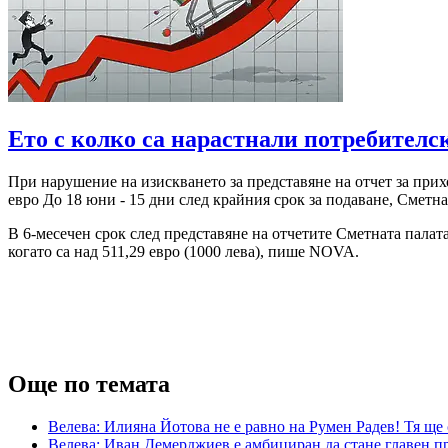
Ето с колко са нарастнали потребителс
При нарушение на изискването за представяне на отчет за прихо
евро До 18 юни - 15 дни след крайния срок за подаване, Сметн
В 6-месечен срок след представяне на отчетите Сметната палат
когато са над 511,29 евро (1000 лева), пише NOVA.
Още по темата
Велева: Илияна Йотова не е равно на Румен Радев! Тя ще
Велева: Иван Демерджиев е амбициран да стане главен пр