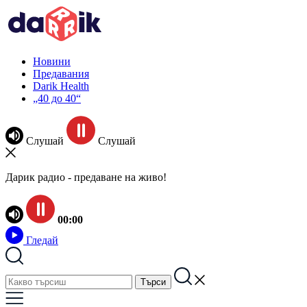
Новини
Предавания
Darik Health
„40 до 40“
Слушай
Слушай
Дарик радио - предаване на живо!
00:00
Гледай