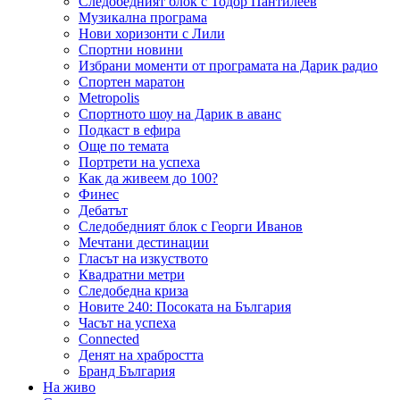
Следобедният блок с Тодор Пантилеев
Музикална програма
Нови хоризонти с Лили
Спортни новини
Избрани моменти от програмата на Дарик радио
Спортен маратон
Metropolis
Спортното шоу на Дарик в аванс
Подкаст в ефира
Още по темата
Портрети на успеха
Как да живеем до 100?
Финес
Дебатът
Следобедният блок с Георги Иванов
Мечтани дестинации
Гласът на изкуството
Квадратни метри
Следобедна криза
Новите 240: Посоката на България
Часът на успеха
Connected
Денят на храбростта
Бранд България
На живо