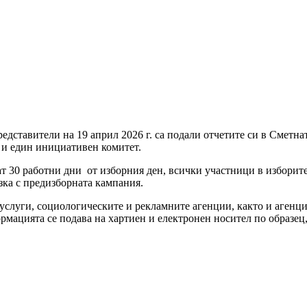
дставители на 19 април 2026 г. са подали отчетите си в Сметната
и и един инициативен комитет.
ат 30 работни дни от изборния ден, всички участници в изборите
зка с предизборната кампания.
услуги, социологическите и рекламните агенции, както и агенции
рмацията се подава на хартиен и електронен носител по образец