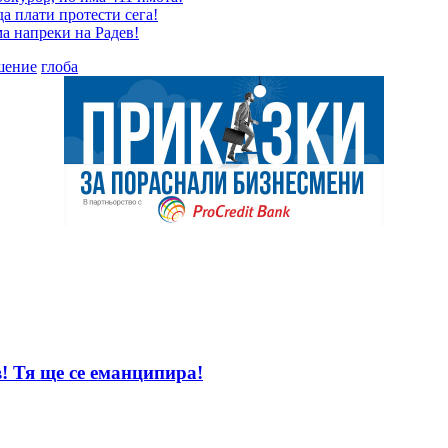
да плати протести сега!
ма напреки на Радев!
шение
глоба
! Тя ще се еманципира!