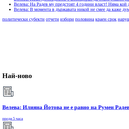
Велева: На Радев му предстоят 4 години власт! Няма кой 
Велева: В момента в държавата никой не смее да каже ду
политически субекти
отчети
избори
половина
краен срок
нару
Най-ново
Велева: Илияна Йотова не е равно на Румен Радев
преди 5 часа