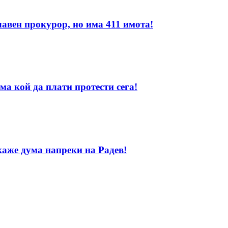
лавен прокурор, но има 411 имота!
ма кой да плати протести сега!
каже дума напреки на Радев!