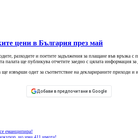
ките цени в България през май
дите, разходите и поетите задължения за плащане във връзка с пр
ата палата ще публикува отчетите заедно с цялата информация за
а ще извърши одит за съответствие на декларираните приходи и 
Добави в предпочитани в Google
 се еманципира!
окурор, но има 411 имота!