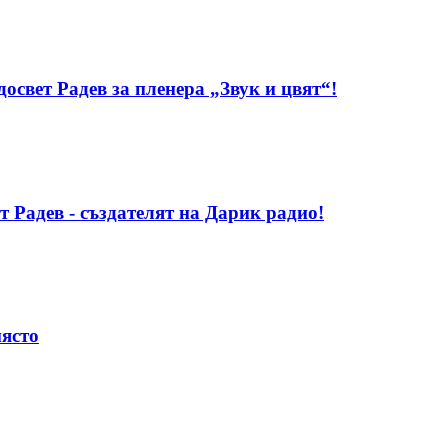
свет Радев за пленера „Звук и цвят“!
т Радев - създателят на Дарик радио!
място