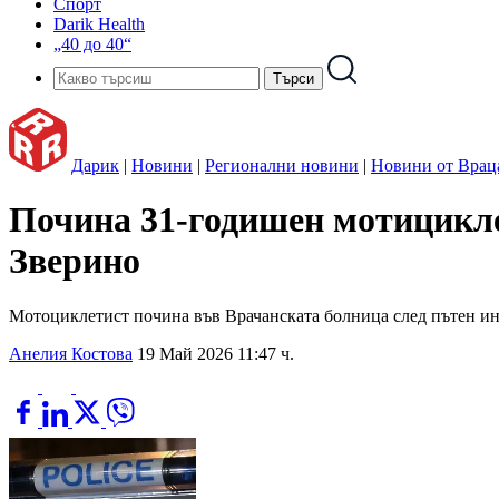
Спорт
Darik Health
„40 до 40“
Дарик
|
Новини
|
Регионални новини
|
Новини от Врац
Почина 31-годишен мотицикле
Зверино
Мотоциклетист почина във Врачанската болница след пътен инц
Анелия Костова
19 Май 2026 11:47 ч.