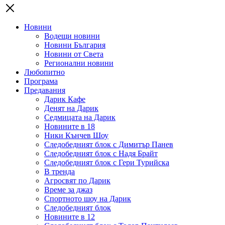
Новини
Водещи новини
Новини България
Новини от Света
Регионални новини
Любопитно
Програма
Предавания
Дарик Кафе
Денят на Дарик
Седмицата на Дарик
Новините в 18
Ники Кънчев Шоу
Следобедният блок с Димитър Панев
Следобедният блок с Надя Брайт
Следобедният блок с Гери Турийска
В тренда
Агросвят по Дарик
Време за джаз
Спортното шоу на Дарик
Следобедният блок
Новините в 12