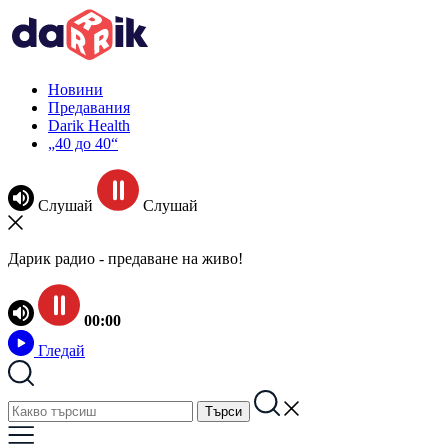
Новини
Предавания
Darik Health
„40 до 40“
Слушай
Слушай
Дарик радио - предаване на живо!
00:00
Гледай