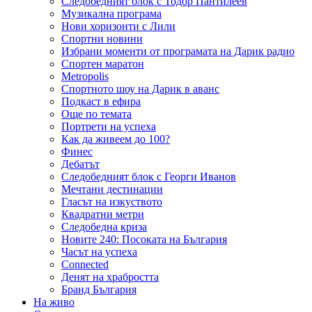
Следобедният блок с Тодор Пантилеев
Музикална програма
Нови хоризонти с Лили
Спортни новини
Избрани моменти от програмата на Дарик радио
Спортен маратон
Metropolis
Спортното шоу на Дарик в аванс
Подкаст в ефира
Още по темата
Портрети на успеха
Как да живеем до 100?
Финес
Дебатът
Следобедният блок с Георги Иванов
Мечтани дестинации
Гласът на изкуството
Квадратни метри
Следобедна криза
Новите 240: Посоката на България
Часът на успеха
Connected
Денят на храбростта
Бранд България
На живо