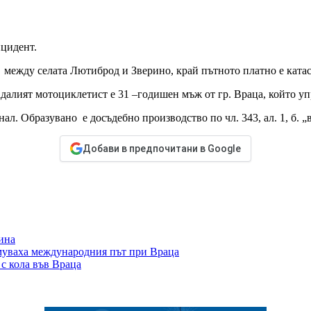
цидент.
 че между селата Лютиброд и Зверино, край пътното платно е кат
далият мотоциклетист е 31 –годишен мъж от гр. Враца, който у
л. Образувано е досъдебно производство по чл. 343, ал. 1, б. „
Добави в предпочитани в Google
ина
муваха международния път при Враца
 с кола във Враца