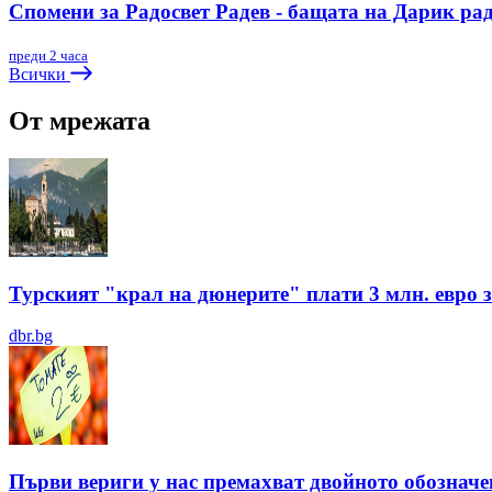
Спомени за Радосвет Радев - бащата на Дарик ра
преди 2 часа
Всички
От мрежата
Турският "крал на дюнерите" плати 3 млн. евро з
dbr.bg
Първи вериги у нас премахват двойното обозначен