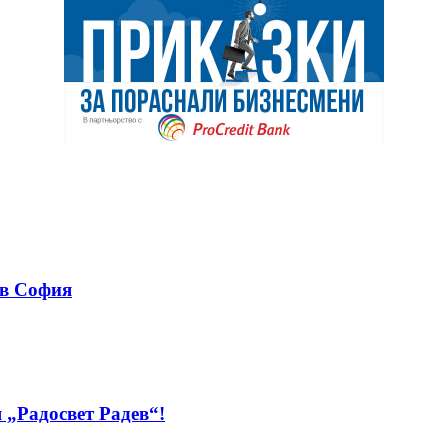
 в София
 „Радосвет Радев“!