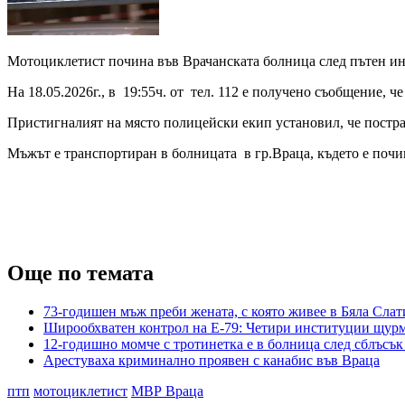
Мотоциклетист почина във Врачанската болница след пътен ин
На 18.05.2026г., в 19:55ч. от тел. 112 е получено съобщение,
Пристигналият на място полицейски екип установил, че постра
Мъжът е транспортиран в болницата в гр.Враца, където е почина
Още по темата
73-годишен мъж преби жената, с която живее в Бяла Слат
Широобхватен контрол на Е-79: Четири институции щур
12-годишно момче с тротинетка е в болница след сблъсък
Арестуваха криминално проявен с канабис във Враца
птп
мотоциклетист
МВР Враца