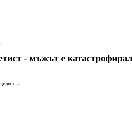
а
тист - мъжът е катастрофирал
идент. ...