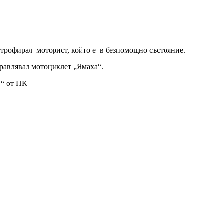
астрофирал моторист, който е в безпомощно състояние.
правлявал мотоциклет „Ямаха“.
в“ от НК.