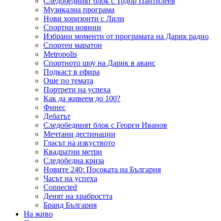
Следобедният блок с Тодор Пантилеев
Музикална програма
Нови хоризонти с Лили
Спортни новини
Избрани моменти от програмата на Дарик радио
Спортен маратон
Metropolis
Спортното шоу на Дарик в аванс
Подкаст в ефира
Още по темата
Портрети на успеха
Как да живеем до 100?
Финес
Дебатът
Следобедният блок с Георги Иванов
Мечтани дестинации
Гласът на изкуството
Квадратни метри
Следобедна криза
Новите 240: Посоката на България
Часът на успеха
Connected
Денят на храбростта
Бранд България
На живо