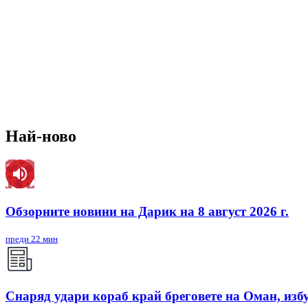
Най-ново
Обзорните новини на Дарик на 8 август 2026 г.
преди 22 мин
Снаряд удари кораб край бреговете на Оман, изб