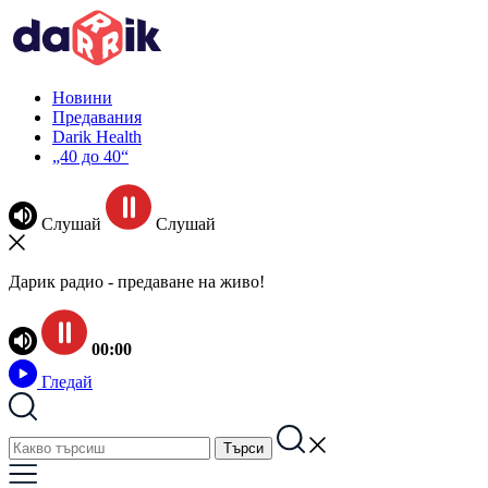
Новини
Предавания
Darik Health
„40 до 40“
Слушай
Слушай
Дарик радио - предаване на живо!
00:00
Гледай