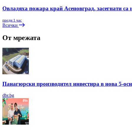
Овладяха пожара край Асеновград, засегнати са 
преди 1 час
Всички
От мрежата
Панагюрски производител инвестира в нова 5-ос
dbr.bg