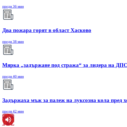
преди 36 мин
Два пожара горят в област Хасково
преди 38 мин
Мярка „задържане под стража“ за лидера на ДП
преди 40 мин
Задържаха мъж за палеж на луксозна кола пред х
преди 42 мин