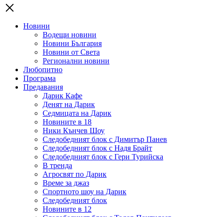
Новини
Водещи новини
Новини България
Новини от Света
Регионални новини
Любопитно
Програма
Предавания
Дарик Кафе
Денят на Дарик
Седмицата на Дарик
Новините в 18
Ники Кънчев Шоу
Следобедният блок с Димитър Панев
Следобедният блок с Надя Брайт
Следобедният блок с Гери Турийска
В тренда
Агросвят по Дарик
Време за джаз
Спортното шоу на Дарик
Следобедният блок
Новините в 12