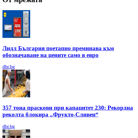
Лидл България поетапно преминава към
обозначаване на цените само в евро
dbr.bg
357 тона праскови при капацитет 230: Рекордна
реколта блокира „Фрукто-Сливен“
dbr.bg