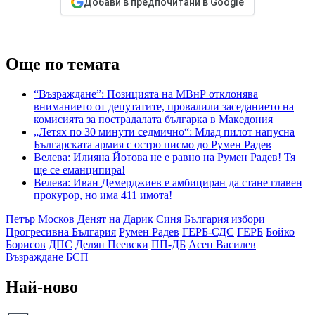
Добави в предпочитани в Google
Още по темата
“Възраждане”: Позицията на МВнР отклонява
вниманието от депутатите, провалили заседанието на
комисията за пострадалата българка в Македония
„Летях по 30 минути седмично“: Млад пилот напусна
Българската армия с остро писмо до Румен Радев
Велева: Илияна Йотова не е равно на Румен Радев! Тя
ще се еманципира!
Велева: Иван Демерджиев е амбициран да стане главен
прокурор, но има 411 имота!
Петър Москов
Денят на Дарик
Синя България
избори
Прогресивна България
Румен Радев
ГЕРБ-СДС
ГЕРБ
Бойко
Борисов
ДПС
Делян Пеевски
ПП-ДБ
Асен Василев
Възраждане
БСП
Най-ново