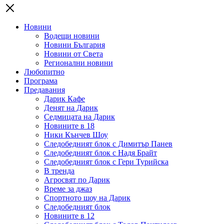
Новини
Водещи новини
Новини България
Новини от Света
Регионални новини
Любопитно
Програма
Предавания
Дарик Кафе
Денят на Дарик
Седмицата на Дарик
Новините в 18
Ники Кънчев Шоу
Следобедният блок с Димитър Панев
Следобедният блок с Надя Брайт
Следобедният блок с Гери Турийска
В тренда
Агросвят по Дарик
Време за джаз
Спортното шоу на Дарик
Следобедният блок
Новините в 12