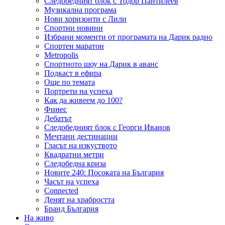
Следобедният блок с Тодор Пантилеев
Музикална програма
Нови хоризонти с Лили
Спортни новини
Избрани моменти от програмата на Дарик радио
Спортен маратон
Metropolis
Спортното шоу на Дарик в аванс
Подкаст в ефира
Още по темата
Портрети на успеха
Как да живеем до 100?
Финес
Дебатът
Следобедният блок с Георги Иванов
Мечтани дестинации
Гласът на изкуството
Квадратни метри
Следобедна криза
Новите 240: Посоката на България
Часът на успеха
Connected
Денят на храбростта
Бранд България
На живо