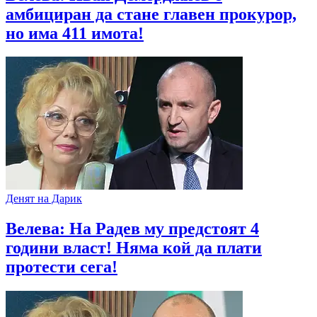
амбициран да стане главен прокурор,
но има 411 имота!
Денят на Дарик
Велева: На Радев му предстоят 4
години власт! Няма кой да плати
протести сега!