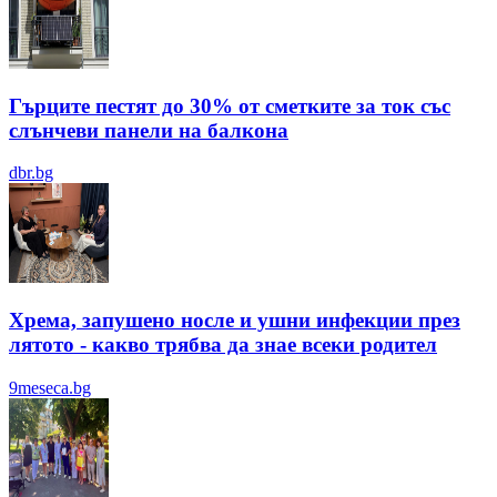
Гърците пестят до 30% от сметките за ток със
слънчеви панели на балкона
dbr.bg
Хрема, запушено носле и ушни инфекции през
лятотo - какво трябва да знае всеки родител
9meseca.bg