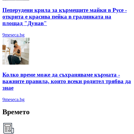
Пеперудени крила за кърмещите майки в Русе -
открита е красива пейка в градинката на
площад "Дунав"
9meseca.bg
Колко време може да съхраняваме кърмата -
важните правила, които всеки родител трябва да
знае
9meseca.bg
Времето