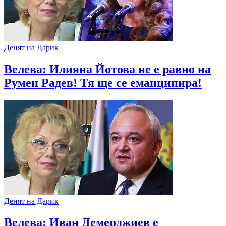
Денят на Дарик
Велева: Илияна Йотова не е равно на
Румен Радев! Тя ще се еманципира!
Денят на Дарик
Велева: Иван Демерджиев е