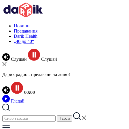
Новини
Предавания
Darik Health
„40 до 40“
Слушай
Слушай
Дарик радио - предаване на живо!
00:00
Гледай