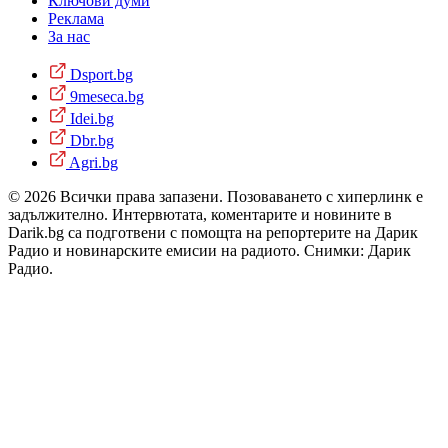
Ключови думи
Реклама
За нас
Dsport.bg
9meseca.bg
Idei.bg
Dbr.bg
Agri.bg
© 2026 Всички права запазени. Позоваването с хиперлинк е
задължително. Интервютата, коментарите и новините в
Darik.bg са подготвени с помощта на репортерите на Дарик
Радио и новинарските емисии на радиото. Снимки: Дарик
Радио.