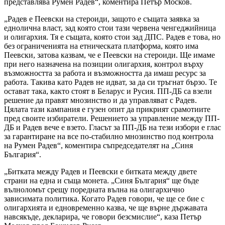
представлява Румен Радев“, коментира Петър Москов.
„Радев е Пеевски на стероиди, защото е същата заявка за
еднолична власт, зад която стои тази червена ченгеджийница
и олигархия. Тя е същата, която стои зад ДПС. Радев е това, но
без ограниченията на етническата платформа, която има
Пеевски, затова казвам, че е Пеевски на стероиди. Ще имаме
при него назначена на позиции олигархия, контрол върху
възможността за работа и възможността да имаш ресурс за
работа. Такива като Радев не идват, за да си тръгнат бързо. Те
остават така, както стоят в Беларус и Русия. ПП-ДБ са взели
решение да правят мнозинство и да управляват с Радев.
Цялата тази кампания е гузен опит да прикрият срамотиите
пред своите избиратели. Решението за управление между ПП-
ДБ и Радев вече е взето. Гласът за ПП-ДБ на тези избори е глас
за гарантиране на все по-стабилно мнозинство под контрола
на Румен Радев“, коментира съпредседателят на „Синя
България“.
„Битката между Радев и Пеевски е битката между двете
страни на една и съща монета. „Синя България“ ще бъде
вълноломът срещу поредната вълна на олигархично
зависимата политика. Когато Радев говори, че ще се бие с
олигархията и едновременно казва, че ще върне държавата
навсякъде, декларира, че говори безсмислие“, каза Петър