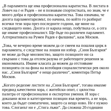
„В парламента ще има професионална каратистка. В листата в
Ловеч на г-н Радев – не я познавам спортистката, но знам, че е
много добра и професионална каратистка. Това означава, че
досега парламентаризмът, по начина, по който го разбират
всички тези хора през последните години, ще мине на
следващото ниво. Досега се караха нещо, побутваха се, а сега
ще имаме професионалист. Ще бъде по-различен парламент.
Алтернативата на Румен Радев е фалшива“, каза Москов.
„Това, че вечерно време можем да се смеем на пошлия цирк в
парламента, е следствие на лошия ни избор. „Синя България“
не може да бъде мнозинство, защото позициите ни са
свързани с това да отсеем разума от работещите решения за
икономиката. Имаме класата да можем да отстояваме
позицията си на фона на всеобщия социалистически рев около
нас. „Синя България“ е нещо различно“, коментира Петър
Москов.
„Когато редихме листите на „Синя България“, тогава имахме
предвид качествени хора, с житейски опит, с цялостна
палитра от професионални и експертни умения. И хора с
доказани ясни и категорични позиции във времето, а не хора,
които да бъдат симпатични, защото са нещо ново. Не е нужно
това. Слоганът ни е „Стига лъжи“. Да сложиш 20-годишни