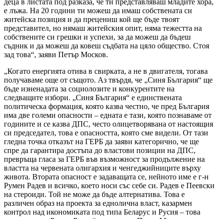
деца в листата под разказа, че ти представляваш младите хора,
е лъжа. На 20 години ти можеш да имаш собствената си
житейска позиция и да прецениш кой ще бъде твоят
представител, но нямаш житейския опит, няма тежестта на
собствените си грешки и успехи, за да можеш да бъдеш
съдник и да можеш да ковеш съдбата на цяло общество. Стоя
зад това“, заяви Петър Москов.
„Когато енергията отива в свирката, а не в двигателя, тогава
получаваме още от същото. Аз твърдя, че „Синя България“ ще
бъде изненадата за социолозите и конкурентите на
следващите избори. „Синя България“ е единствената
политическа формация, която казва честно, че пред България
има две големи опасности – едната е тази, която познаваме от
годините и се казва ДПС, често олицетворявана от настоящия
си председател, това е опасността, която сме видели. От тази
гледна точка отказът на ГЕРБ да заяви категорично, че ще
спре да гарантира достъпа до властови позиции на ДПС,
превръща гласа за ГЕРБ във възможност за продължение на
властта на червената олигархия и ченгеджийниците върху
живота. Втората опасност е задаващата се, нейното име е г-н
Румен Радев и всичко, което носи със себе си. Радев е Пеевски
на стероиди. Той не може да бъде алтернатива. Това е
различен образ на проекта за еднолична власт, казармен
контрол над икономиката под типа Беларус и Русия – това