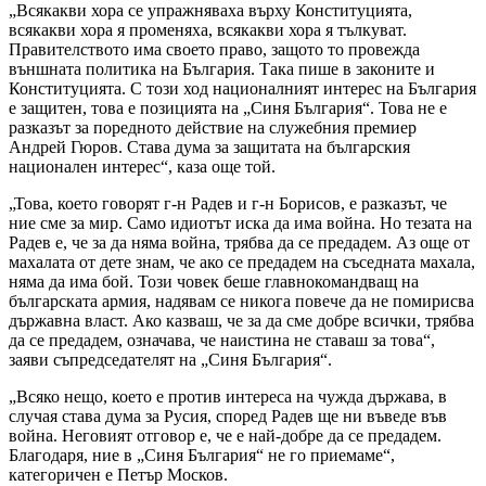
„Всякакви хора се упражняваха върху Конституцията,
всякакви хора я променяха, всякакви хора я тълкуват.
Правителството има своето право, защото то провежда
външната политика на България. Така пише в законите и
Конституцията. С този ход националният интерес на България
е защитен, това е позицията на „Синя България“. Това не е
разказът за поредното действие на служебния премиер
Андрей Гюров. Става дума за защитата на българския
национален интерес“, каза още той.
„Това, което говорят г-н Радев и г-н Борисов, е разказът, че
ние сме за мир. Само идиотът иска да има война. Но тезата на
Радев е, че за да няма война, трябва да се предадем. Аз още от
махалата от дете знам, че ако се предадем на съседната махала,
няма да има бой. Този човек беше главнокомандващ на
българската армия, надявам се никога повече да не помирисва
държавна власт. Ако казваш, че за да сме добре всички, трябва
да се предадем, означава, че наистина не ставаш за това“,
заяви съпредседателят на „Синя България“.
„Всяко нещо, което е против интереса на чужда държава, в
случая става дума за Русия, според Радев ще ни въведе във
война. Неговият отговор е, че е най-добре да се предадем.
Благодаря, ние в „Синя България“ не го приемаме“,
категоричен е Петър Москов.