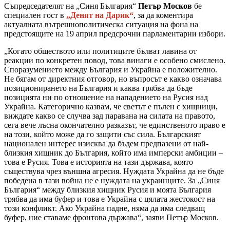
Съпредседателят на „Синя България“
Петър Москов
бе
специален гост в
„Денят на Дарик“
, за да коментира
актуалната вътрешнополитическа ситуация на фона на
предстоящите на 19 април предсрочни парламентарни избори.
„Когато обществото или политиците бълват лавина от
реакции по конкретен повод, това винаги е особено смислено.
Споразумението между България и Украйна е положително.
Не бягам от директния отговор, но въпросът е какво означава
позиционирането на България и каква трябва да бъде
позицията ни по отношение на нападението на Русия над
Украйна. Категорично казвам, че светът е пълен с хищници,
виждате какво се случва зад паравана на силата на правото,
сега вече лъсна окончателно разказът, че единственото право е
на този, който може да го защити със сила. Българският
национален интерес изисква да бъдем предпазени от най-
близкия хищник до България, който има имперски амбиции –
това е Русия. Това е историята на тази държава, която
съществува чрез външна агресия. Нуждата Украйна да не бъде
победена в тази война не е нуждата на украинците. За „Синя
България“ между близкия хищник Русия и моята България
трябва да има буфер и това е Украйна с цялата жестокост на
този конфликт. Ако Украйна падне, няма да има следващ
буфер, ние ставаме фронтова държава“, заяви Петър Москов.