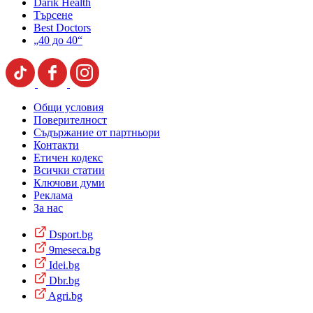
Darik Health
Търсене
Best Doctors
„40 до 40“
Общи условия
Поверителност
Съдържание от партньори
Контакти
Етичен кодекс
Всички статии
Ключови думи
Реклама
За нас
Dsport.bg
9meseca.bg
Idei.bg
Dbr.bg
Agri.bg