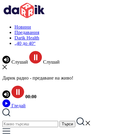
Новини
Предавания
Darik Health
„40 до 40“
Слушай
Слушай
Дарик радио - предаване на живо!
00:00
Гледай