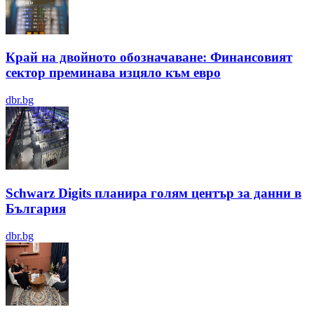
Край на двойното обозначаване: Финансовият
сектор преминава изцяло към евро
dbr.bg
Schwarz Digits планира голям център за данни в
България
dbr.bg