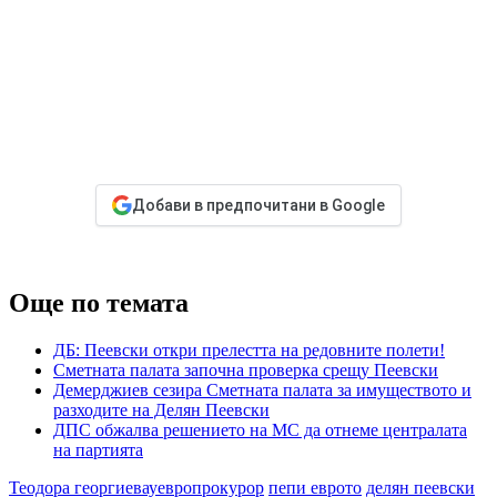
Добави в предпочитани в Google
Още по темата
ДБ: Пеевски откри прелестта на редовните полети!
Сметната палата започна проверка срещу Пеевски
Демерджиев сезира Сметната палата за имуществото и
разходите на Делян Пеевски
ДПС обжалва решението на МС да отнеме централата
на партията
Теодора георгиевауевропрокурор
пепи еврото
делян пеевски