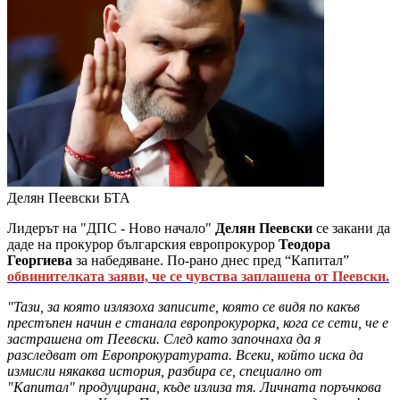
Делян Пеевски
БТА
Лидерът на "ДПС - Ново начало"
Делян Пеевски
се закани да
даде на прокурор българския европрокурор
Теодора
Георгиева
за набедяване. По-рано днес пред “Капитал”
обвинителката заяви, че се чувства заплашена от Пеевски.
"Тази, за която излязоха записите, която се видя по какъв
престъпен начин е станала европрокурорка, кога се сети, че е
застрашена от Пеевски. След като започнаха да я
разследват от Европрокуратурата. Всеки, който иска да
измисли някаква история, разбира се, специално от
"Капитал" продуцирана, къде излиза тя. Личната поръчкова