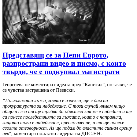
Представящ се за Пепи Еврото,
разпространи видео и писмо, с които
твърди, че е подкупвал магистрати
Георгиева не коментира видеата пред “Капитал”, но заяви, че
се чувства застрашена от Пеевски.
“По-голямата лъжа, която е изрекла, ще я дам на
прокуратурата за набедяване. С този случай нямам нищо
общо и сега тя ще трябва да обяснява как ме е набедила и ще
си понесе последствията за лъжите, които е направила,
защото това е набедяване, престъпление, и тя ще понесе
своята отговорност. Аз ще подам до властите сигнал срещу
нея
", коментира по-късно лидерът на ДПС-НН.