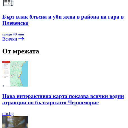
Бърз влак блъсна и уби жена в района на гара в
Плевенско
преди 40 мин
Всички
От мрежата
Нова интерактивна карта показва всички водни
атракции по българското Черноморие
dbr.bg