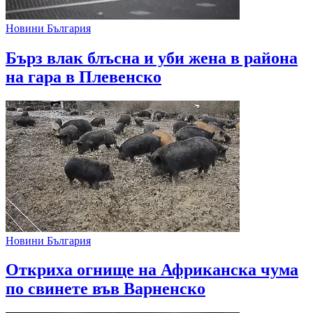
Новини България
Бърз влак блъсна и уби жена в района
на гара в Плевенско
Новини България
Откриха огнище на Африканска чума
по свинете във Варненско