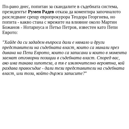
По-рано днес, попитан за скандалите в съдебната система,
президентът
Румен Радев
отказа да коментира започналото
разследване срещу европрокурора Теодора Георгиева, но
попита - какво стана с мрежите на влияние около Мартин
Божанов - Нотариуса и Петьо Петров, известен като Пепи
Еврото:
"Хайде да си зададем въпроса дали е нямало и други
представители на съдебната власт, които са минали през
дивана на Пепи Еврото, които са записани и които в момента
заемат отговорни позиции в съдебната власт. Според вас,
ако има такава хипотеза, а тя е изключително вероятна, кой
раздава правосъдие - дали тези представители на съдебната
власт, или този, който държи записите?
"