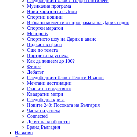
Следобедният блок с Тодор Пантилеев
Музикална програма
Нови хоризонти с Лили
Спортни новини
Избрани моменти от програмата на Дарик радио
Спортен маратон
Metropolis
Спортното шоу на Дарик в аванс
Подкаст в ефира
Още по темата
Портрети на успеха
Как да живеем до 100?
Финес
Дебатът
Следобедният блок с Георги Иванов
Мечтани дестинации
Гласът на изкуството
Квадратни метри
Следобедна криза
Новите 240: Посоката на България
Часът на успеха
Connected
Денят на храбростта
Бранд България
На живо