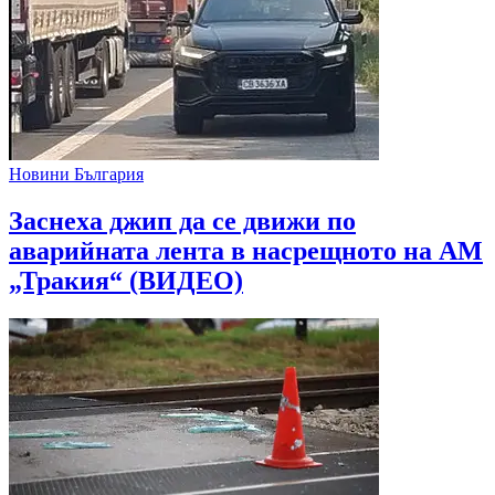
Новини България
Заснеха джип да се движи по
аварийната лента в насрещното на АМ
„Тракия“ (ВИДЕО)