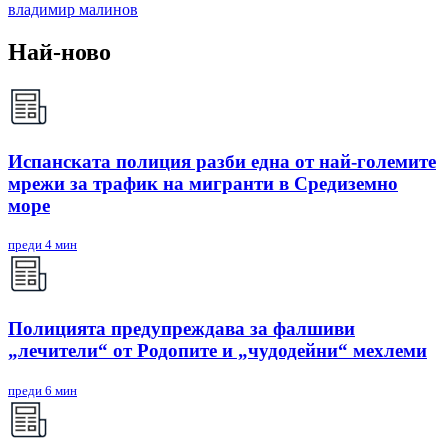
владимир малинов
Най-ново
Испанската полиция разби една от най-големите
мрежи за трафик на мигранти в Средиземно
море
преди 4 мин
Полицията предупреждава за фалшиви
„лечители“ от Родопите и „чудодейни“ мехлеми
преди 6 мин