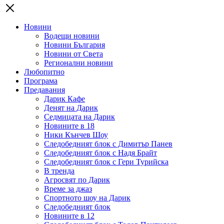
Новини
Водещи новини
Новини България
Новини от Света
Регионални новини
Любопитно
Програма
Предавания
Дарик Кафе
Денят на Дарик
Седмицата на Дарик
Новините в 18
Ники Кънчев Шоу
Следобедният блок с Димитър Панев
Следобедният блок с Надя Брайт
Следобедният блок с Гери Турийска
В тренда
Агросвят по Дарик
Време за джаз
Спортното шоу на Дарик
Следобедният блок
Новините в 12