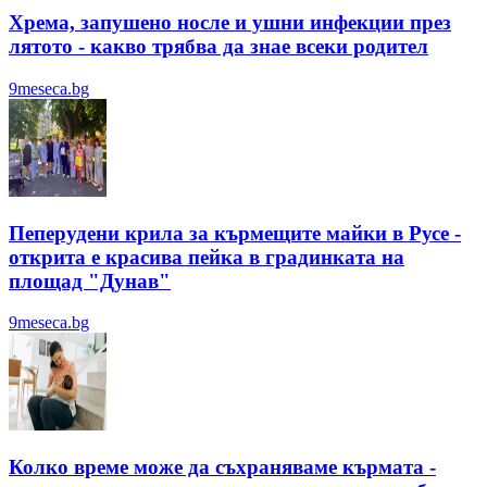
Хрема, запушено носле и ушни инфекции през
лятотo - какво трябва да знае всеки родител
9meseca.bg
Пеперудени крила за кърмещите майки в Русе -
открита е красива пейка в градинката на
площад "Дунав"
9meseca.bg
Колко време може да съхраняваме кърмата -