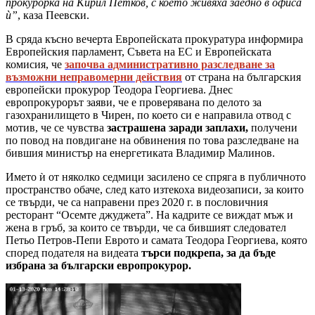
прокурорка на Кирил Петков, с което живяха заедно в офиса
ѝ”
, каза Пеевски.
В сряда късно вечерта Европейската прокуратура информира
Европейския парламент, Съвета на ЕС и Европейската
комисия, че
започва административно разследване за
възможни неправомерни действия
от страна на българския
европейски прокурор Теодора Георгиева. Днес
европрокурорът заяви, че е проверявана по делото за
газохранилището в Чирен, по което си е направила отвод с
мотив, че се чувства
застрашена заради заплахи,
получени
по повод на повдигане на обвинения по това разследване на
бившия министър на енергетиката Владимир Малинов.
Името ѝ от няколко седмици засилено се спряга в публичното
пространство обаче, след като изтекоха видеозаписи, за които
се твърди, че са направени през 2020 г. в пословичния
ресторант “Осемте джуджета”. На кадрите се виждат мъж и
жена в гръб, за които се твърди, че са бившият следовател
Петьо Петров-Пепи Еврото и самата Теодора Георгиева, която
според подателя на видеата
търси подкрепа, за да бъде
избрана за български европрокурор.