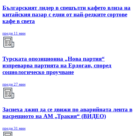
Българският лидер в спешълти кафето влиза на
китайския пазар с едни от най-редките сортове
кафе в света
преди 11 мин
Турската опозиционна „Нова партия“
изпреварва партията на Ердоган, според
социологическо проучване
преди 27 мин
Заснеха джип да се движи по аварийната лента в
насрещното на АМ „Тракия“ (ВИДЕО)
преди 31 мин