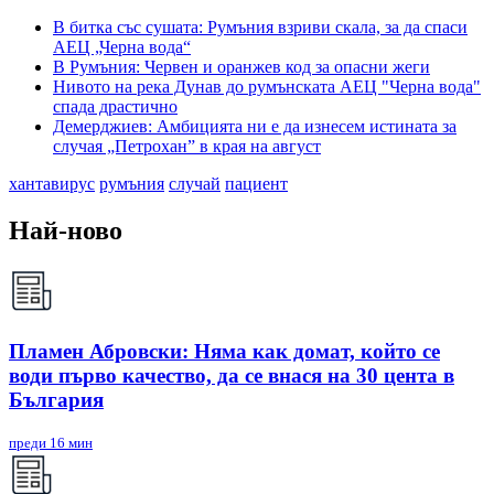
В битка със сушата: Румъния взриви скала, за да спаси
АЕЦ „Черна вода“
В Румъния: Червен и оранжев код за опасни жеги
Нивото на река Дунав до румънската АЕЦ "Черна вода"
спада драстично
Демерджиев: Амбицията ни е да изнесем истината за
случая „Петрохан” в края на август
хантавирус
румъния
случай
пациент
Най-ново
Пламен Абровски: Няма как домат, който се
води първо качество, да се внася на 30 цента в
България
преди 16 мин