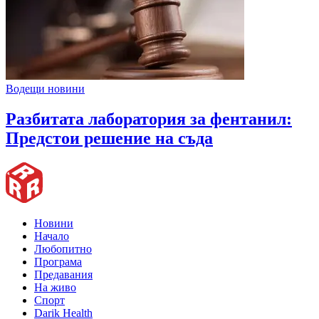
Водещи новини
Разбитата лаборатория за фентанил:
Предстои решение на съда
Новини
Начало
Любопитно
Програма
Предавания
На живо
Спорт
Darik Health