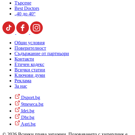
Търсене
Best Doctors
„40 до 40“
Общи условия
Поверителност
Съдържание от партньори
Контакти
Етичен кодекс
Всички статии
Ключови думи
Реклама
За нас
Dsport.bg
9meseca.bg
Idei.bg
Dbr.bg
Agri.bg
© 2026 Всички права запазени. Позоваването с хиперлинк е