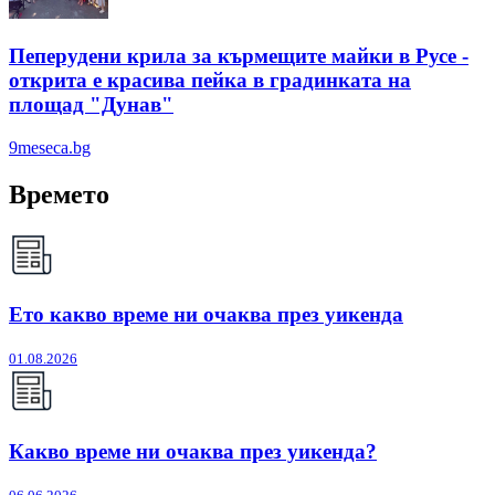
Пеперудени крила за кърмещите майки в Русе -
открита е красива пейка в градинката на
площад "Дунав"
9meseca.bg
Времето
Ето какво време ни очаква през уикенда
01.08.2026
Какво време ни очаква през уикенда?