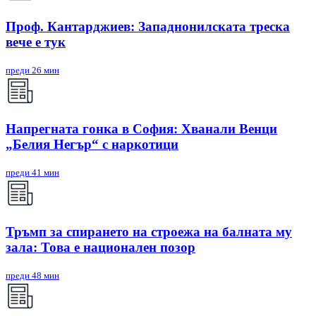
Проф. Кантарджиев: Западнонилската треска
вече е тук
преди 26 мин
Напрегната гонка в София: Хванали Венци
„Белия Негър“ с наркотици
преди 41 мин
Тръмп за спирането на строежа на балната му
зала: Това е национален позор
преди 48 мин