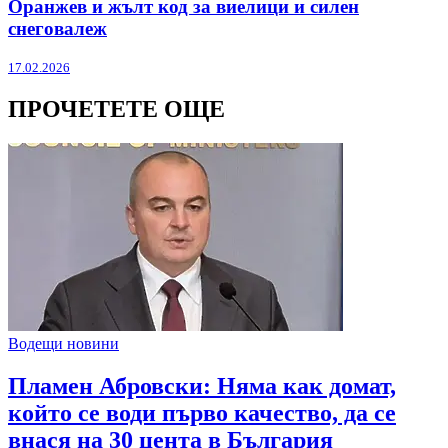
Оранжев и жълт код за виелици и силен
снеговалеж
17.02.2026
ПРОЧЕТЕТЕ ОЩЕ
Водещи новини
Пламен Абровски: Няма как домат,
който се води първо качество, да се
внася на 30 цента в България