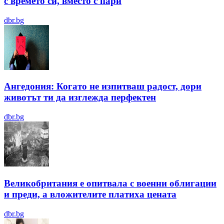
с времето си, вместо с пари
dbr.bg
Ангедония: Когато не изпитваш радост, дори
животът ти да изглежда перфектен
dbr.bg
Великобритания е опитвала с военни облигации
и преди, а вложителите платиха цената
dbr.bg