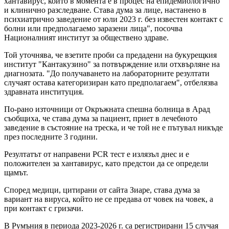
хантавирус, който в момента е в процес на епидемиологично
и клинично разследване. Става дума за лице, настанено в
психиатрично заведение от юли 2023 г. без известен контакт с
болни или предполагаемо заразени лица", посочва
Националният институт за обществено здраве.
Той уточнява, че взетите проби са предадени на букурещкия
институт "Кантакузино" за потвърждение или отхвърляне на
диагнозата. "До получаването на лабораторните резултати
случаят остава категоризиран като предполагаем", отбелязва
здравната институция.
По-рано източници от Окръжната спешна болница в Арад
съобщиха, че става дума за пациент, приет в лечебното
заведение в състояние на треска, и че той не е пътувал никъде
през последните 3 години.
Резултатът от направени PCR тест е излязъл днес и е
положителен за хантавирус, като предстои да се определи
щамът.
Според медици, цитирани от сайта Зиаре, става дума за
вариант на вируса, който не се предава от човек на човек, а
при контакт с гризачи.
В Румъния в периода 2023-2026 г. са регистрирани 15 случая