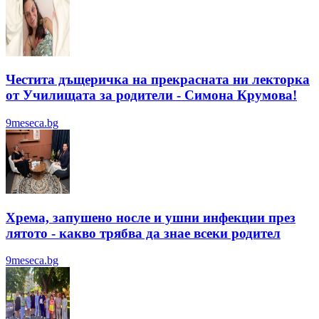
Честита дъщеричка на прекрасната ни лекторка
от Училищата за родители - Симона Крумова!
9meseca.bg
Хрема, запушено носле и ушни инфекции през
лятотo - какво трябва да знае всеки родител
9meseca.bg