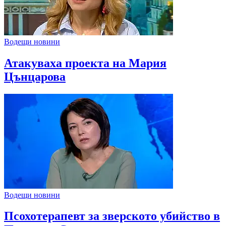
Водещи новини
Атакуваха проекта на Мария
Цънцарова
Водещи новини
Псохотерапевт за зверското убийство в