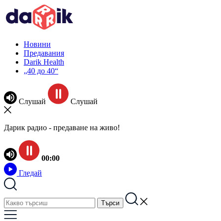
Новини
Предавания
Darik Health
„40 до 40“
Слушай
Слушай
Дарик радио - предаване на живо!
00:00
Гледай