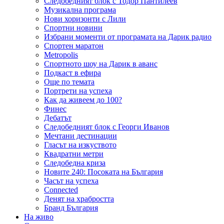
Следобедният блок с Тодор Пантилеев
Музикална програма
Нови хоризонти с Лили
Спортни новини
Избрани моменти от програмата на Дарик радио
Спортен маратон
Metropolis
Спортното шоу на Дарик в аванс
Подкаст в ефира
Още по темата
Портрети на успеха
Как да живеем до 100?
Финес
Дебатът
Следобедният блок с Георги Иванов
Мечтани дестинации
Гласът на изкуството
Квадратни метри
Следобедна криза
Новите 240: Посоката на България
Часът на успеха
Connected
Денят на храбростта
Бранд България
На живо