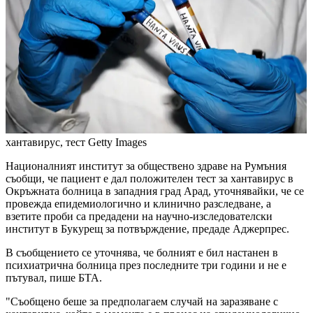
хантавирус, тест
Getty Images
Националният институт за обществено здраве на Румъния
съобщи, че пациент е дал положителен тест за хантавирус в
Окръжната болница в западния град Арад, уточнявайки, че се
провежда епидемиологично и клинично разследване, а
взетите проби са предадени на научно-изследователски
институт в Букурещ за потвърждение, предаде Аджерпрес.
В съобщението се уточнява, че болният е бил настанен в
психиатрична болница през последните три години и не е
пътувал, пише БТА.
"Съобщено беше за предполагаем случай на заразяване с