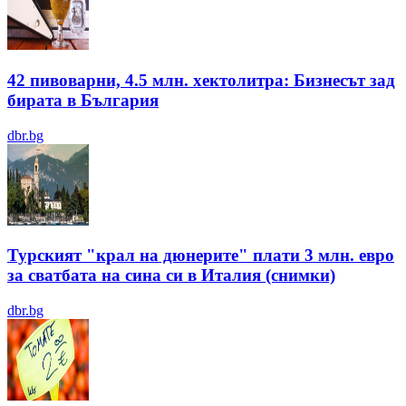
42 пивоварни, 4.5 млн. хектолитра: Бизнесът зад
бирата в България
dbr.bg
Турският "крал на дюнерите" плати 3 млн. евро
за сватбата на сина си в Италия (снимки)
dbr.bg