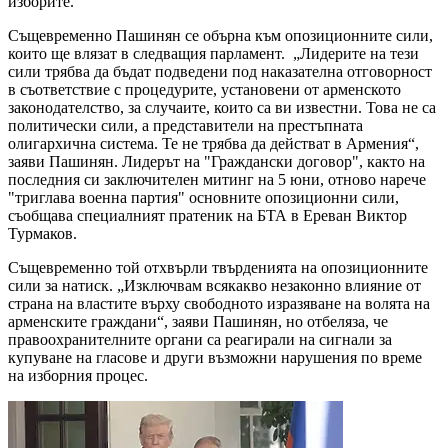
изборите.
Същевременно Пашинян се обърна към опозиционните сили,
които ще влязат в следващия парламент. „Лидерите на тези
сили трябва да бъдат подведени под наказателна отговорност
в съответствие с процедурите, установени от арменското
законодателство, за случаите, които са ви известни. Това не са
политически сили, а представители на престъпната
олигархична система. Те не трябва да действат в Армения“,
заяви Пашинян. Лидерът на "Граждански договор", както на
последния си заключителен митинг на 5 юни, отново нарече
"триглава военна партия" основните опозиционни сили,
съобщава специалният пратеник на БТА в Ереван Виктор
Турмаков.
Същевременно той отхвърли твърденията на опозиционните
сили за натиск. „Изключвам всякакво незаконно влияние от
страна на властите върху свободното изразяване на волята на
арменските граждани“, заяви Пашинян, но отбеляза, че
правоохранителните органи са реагирали на сигнали за
купуване на гласове и други възможни нарушения по време
на изборния процес.