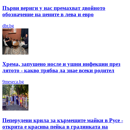
Първи вериги у нас премахват двойното
обозначение на цените в лева и евро
dbr.bg
Хрема, запушено носле и ушни инфекции през
лятотo - какво трябва да знае всеки родител
9meseca.bg
Пеперудени крила за кърмещите майки в Русе -
открита е красива пейка в градинката на