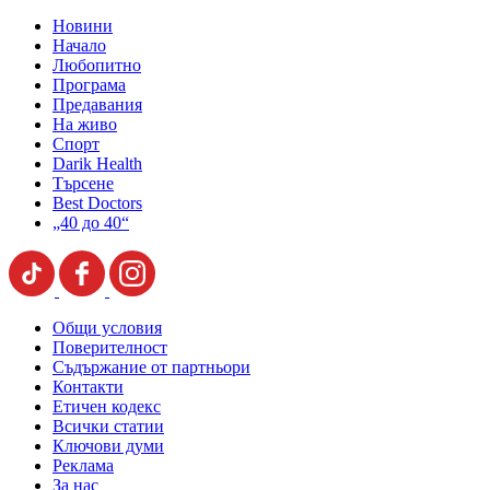
Новини
Начало
Любопитно
Програма
Предавания
На живо
Спорт
Darik Health
Търсене
Best Doctors
„40 до 40“
Общи условия
Поверителност
Съдържание от партньори
Контакти
Етичен кодекс
Всички статии
Ключови думи
Реклама
За нас