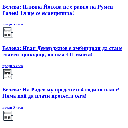
Велева: Илияна Йотова не е равно на Румен
Радев! Тя ще се еманципира!
преди 6 часа
Велева: Иван Демерджиев е амбициран да стане
главен прокурор, но има 411 имота!
преди 6 часа
Велева: На Радев му предстоят 4 години власт!
Няма кой да плати протести сега!
преди 6 часа