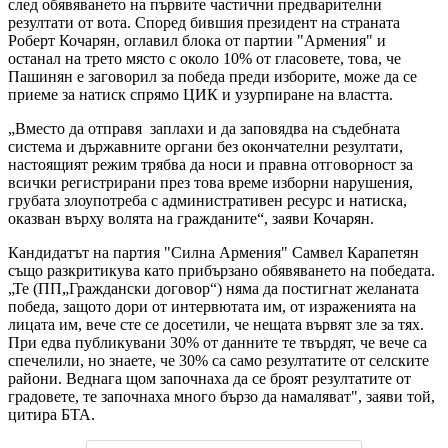
след обявяването на първите частични предварителни
резултати от вота. Според бившия президент на страната
Роберт Кочарян, оглавил блока от партии "Армения" и
останал на трето място с около 10% от гласовете, това, че
Пашинян е заговорил за победа преди изборите, може да се
приеме за натиск спрямо ЦИК и узурпиране на властта.
„Вместо да отправя заплахи и да заповядва на съдебната
система и държавните органи без окончателни резултати,
настоящият режим трябва да носи и правна отговорност за
всички регистрирани през това време изборни нарушения,
грубата злоупотреба с административен ресурс и натиска,
оказван върху волята на гражданите“, заяви Кочарян.
Кандидатът на партия "Силна Армения" Самвел Карапетян
също разкритикува като прибързано обявяването на победата.
„Те (ПП„Граждански договор“) няма да постигнат желаната
победа, защото дори от интервютата им, от израженията на
лицата им, вече сте се досетили, че нещата вървят зле за тях.
При едва публикувани 30% от данните те твърдят, че вече са
спечелили, но знаете, че 30% са само резултатите от селските
райони. Веднага щом започнаха да се броят резултатите от
градовете, те започнаха много бързо да намаляват", заяви той,
цитира БТА.