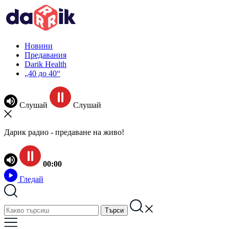
Новини
Предавания
Darik Health
„40 до 40“
Слушай
Слушай
Дарик радио - предаване на живо!
00:00
Гледай