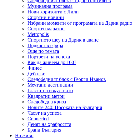
Следобедният блок с Тодор Пантилеев
Музикална програма
Нови хоризонти с Лили
Спортни новини
Избрани моменти от програмата на Дарик радио
Спортен маратон
Metropolis
Спортното шоу на Дарик в аванс
Подкаст в ефира
Още по темата
Портрети на успеха
Как да живеем до 100?
Финес
Дебатът
Следобедният блок с Георги Иванов
Мечтани дестинации
Гласът на изкуството
Квадратни метри
Следобедна криза
Новите 240: Посоката на България
Часът на успеха
Connected
Денят на храбростта
Бранд България
На живо