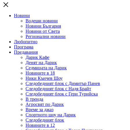
Новини
Водещи новини
Новини България
Новини от Света
Регионални новини
Любопитно
Програма
Предавания
Дарик Кафе
Денят на Дарик
Седмицата на Дарик
Новините в 18
Ники Кънчев Шоу
Следобедният блок с Димитър Панев
Следобедният блок с Надя Брайт
Следобедният блок с Гери Турийска
В тренда
Агросвят по Дарик
Време за джаз
Спортното шоу на Дарик
Следобедният блок
Новините в 12