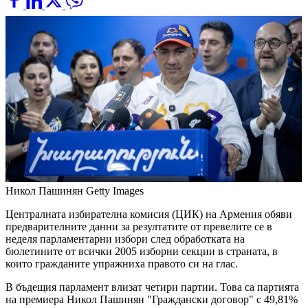
Никол Пашинян
Getty Images
Централната избирателна комисия (ЦИК) на Армения обяви
предварителните данни за резултатите от превелите се в
неделя парламентарни избори след обработката на
бюлетините от всички 2005 изборни секции в страната, в
които гражданите упражниха правото си на глас.
В бъдещия парламент влизат четири партии. Това са партията
на премиера Никол Пашинян "Граждански договор" с 49,81%