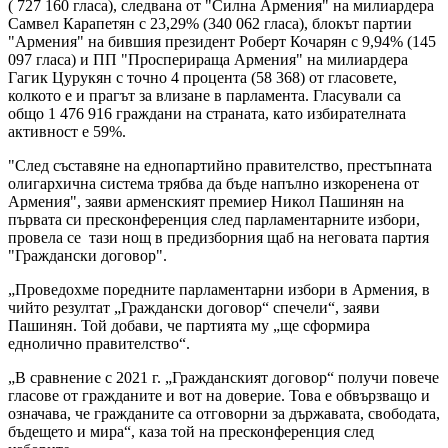
( 727 160 гласа), следвана от "Силна Армения" на милиардера
Самвел Карапетян с 23,29% (340 062 гласа), блокът партии
"Армения" на бившия президент Роберт Кочарян с 9,94% (145
097 гласа) и ПП "Просперираща Армения" на милиардера
Гагик Цурукян с точно 4 процента (58 368) от гласовете,
колкото е и прагът за влизане в парламента. Гласували са
общо 1 476 916 граждани на страната, като избирателната
активност е 59%.
"След съставяне на еднопартийно правителство, престъпната
олигархична система трябва да бъде напълно изкоренена от
Армения", заяви арменският премиер Никол Пашинян на
първата си пресконференция след парламентарните избори,
провела се тази нощ в предизборния щаб на неговата партия
"Граждански договор".
„Проведохме поредните парламентарни избори в Армения, в
чийто резултат „Граждански договор“ спечели“, заяви
Пашинян. Той добави, че партията му „ще сформира
еднолично правителство“.
„В сравнение с 2021 г. „Гражданският договор“ получи повече
гласове от гражданите и вот на доверие. Това е обвързващо и
означава, че гражданите са отговорни за държавата, свободата,
бъдещето и мира“, каза той на пресконференция след