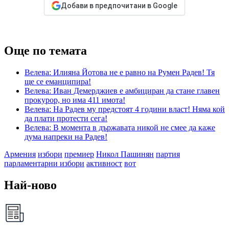
Добави в предпочитани в Google
Още по темата
Велева: Илияна Йотова не е равно на Румен Радев! Тя
ще се еманципира!
Велева: Иван Демерджиев е амбициран да стане главен
прокурор, но има 411 имота!
Велева: На Радев му предстоят 4 години власт! Няма кой
да плати протести сега!
Велева: В момента в държавата никой не смее да каже
дума напреки на Радев!
Армения
избори
премиер
Никол Пашинян
партия
парламентарни избори
активност
вот
Най-ново