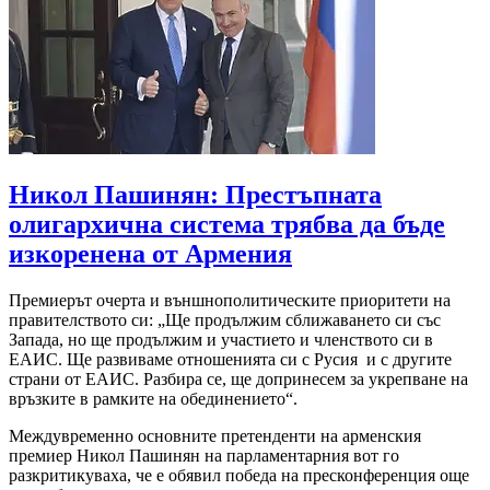
Никол Пашинян: Престъпната
олигархична система трябва да бъде
изкоренена от Армения
Премиерът очерта и външнополитическите приоритети на
правителството си: „Ще продължим сближаването си със
Запада, но ще продължим и участието и членството си в
ЕАИС. Ще развиваме отношенията си с Русия и с другите
страни от ЕАИС. Разбира се, ще допринесем за укрепване на
връзките в рамките на обединението“.
Междувременно основните претенденти на арменския
премиер Никол Пашинян на парламентарния вот го
разкритикуваха, че е обявил победа на пресконференция още