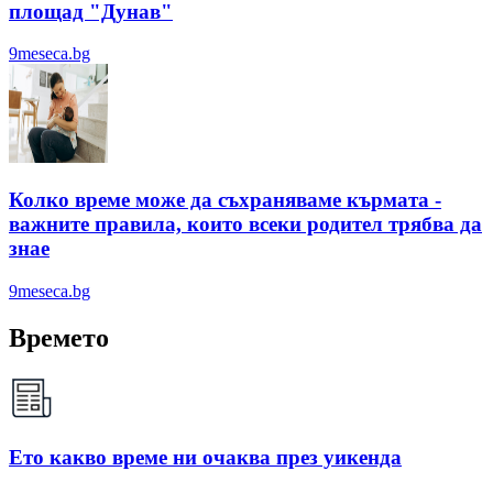
площад "Дунав"
9meseca.bg
Колко време може да съхраняваме кърмата -
важните правила, които всеки родител трябва да
знае
9meseca.bg
Времето
Ето какво време ни очаква през уикенда