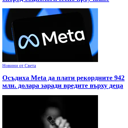
Новини от Света
Осъдиха Meta да плати рекордните 942
млн. долара заради вредите върху деца