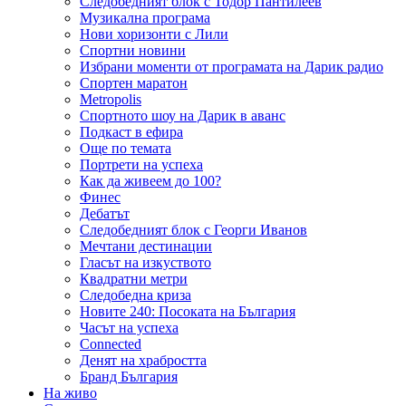
Следобедният блок с Тодор Пантилеев
Музикална програма
Нови хоризонти с Лили
Спортни новини
Избрани моменти от програмата на Дарик радио
Спортен маратон
Metropolis
Спортното шоу на Дарик в аванс
Подкаст в ефира
Още по темата
Портрети на успеха
Как да живеем до 100?
Финес
Дебатът
Следобедният блок с Георги Иванов
Мечтани дестинации
Гласът на изкуството
Квадратни метри
Следобедна криза
Новите 240: Посоката на България
Часът на успеха
Connected
Денят на храбростта
Бранд България
На живо