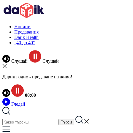
Новини
Предавания
Darik Health
„40 до 40“
Слушай
Слушай
Дарик радио - предаване на живо!
00:00
Гледай