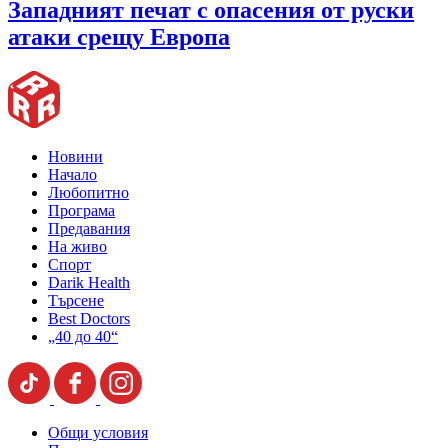
Западният печат с опасения от руски
атаки срещу Европа
Новини
Начало
Любопитно
Програма
Предавания
На живо
Спорт
Darik Health
Търсене
Best Doctors
„40 до 40“
Общи условия