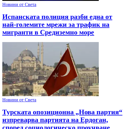
Новини от Света
Испанската полиция разби една от
най-големите мрежи за трафик на
мигранти в Средиземно море
Новини от Света
Турската опозиционна „Нова партия“
изпреварва партията на Ердоган,
според социологическо проучване