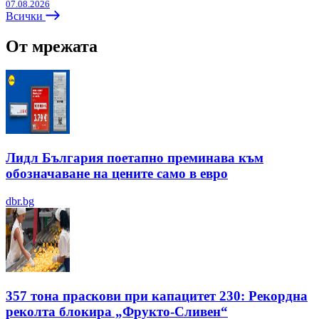
07.08.2026
Всички
От мрежата
Лидл България поетапно преминава към
обозначаване на цените само в евро
dbr.bg
357 тона праскови при капацитет 230: Рекордна
реколта блокира „Фрукто-Сливен“