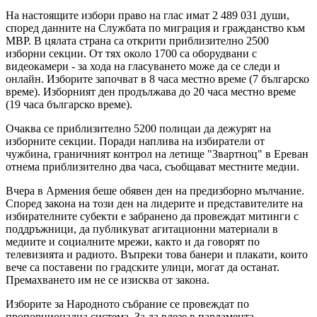
На настоящите избори право на глас имат 2 489 031 души,
според данните на Службата по миграция и гражданство към
МВР. В цялата страна са открити приблизително 2500
изборни секции. От тях около 1700 са оборудвани с
видеокамери - за хода на гласуването може да се следи и
онлайн. Изборите започват в 8 часа местно време (7 българско
време). Изборният ден продължава до 20 часа местно време
(19 часа българско време).
Очаква се приблизително 5200 полицаи да дежурят на
изборните секции. Поради наплива на избиратели от
чужбина, граничният контрол на летище "Звартноц" в Ереван
отнема приблизително два часа, съобщават местните медии.
Вчера в Армения беше обявен ден на предизборно мълчание.
Според закона на този ден на лидерите и представителите на
избирателните субекти е забранено да провеждат митинги с
поддръжници, да публикуват агитационни материали в
медиите и социалните мрежи, както и да говорят по
телевизията и радиото. Въпреки това банери и плакати, които
вече са поставени по градските улици, могат да останат.
Премахването им не се изисква от закона.
Изборите за Народното събрание се провеждат по
пропорционална система. За да влезе в парламента,