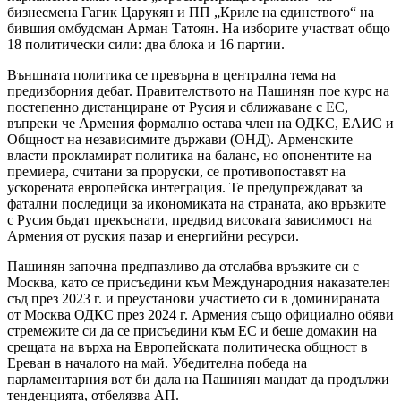
бизнесмена Гагик Царукян и ПП „Криле на единството“ на
бившия омбудсман Арман Татоян. На изборите участват общо
18 политически сили: два блока и 16 партии.
Външната политика се превърна в централна тема на
предизборния дебат. Правителството на Пашинян пое курс на
постепенно дистанциране от Русия и сближаване с ЕС,
въпреки че Армения формално остава член на ОДКС, ЕАИС и
Общност на независимите държави (ОНД). Арменските
власти прокламират политика на баланс, но опонентите на
премиера, считани за проруски, се противопоставят на
ускорената европейска интеграция. Те предупреждават за
фатални последици за икономиката на страната, ако връзките
с Русия бъдат прекъснати, предвид високата зависимост на
Армения от руския пазар и енергийни ресурси.
Пашинян започна предпазливо да отслабва връзките си с
Москва, като се присъедини към Международния наказателен
съд през 2023 г. и преустанови участието си в доминираната
от Москва ОДКС през 2024 г. Армения също официално обяви
стремежите си да се присъедини към ЕС и беше домакин на
срещата на върха на Европейската политическа общност в
Ереван в началото на май. Убедителна победа на
парламентарния вот би дала на Пашинян мандат да продължи
тенденцията, отбелязва АП.