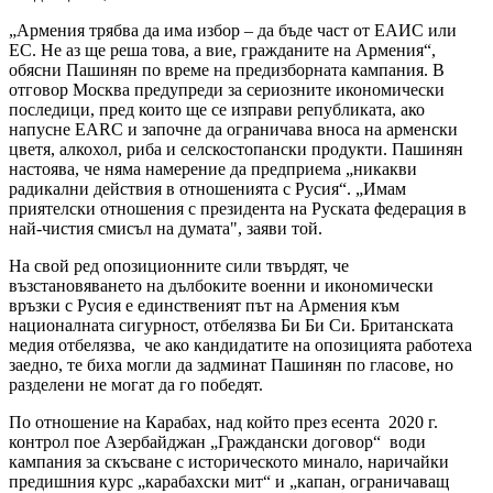
„Армения трябва да има избор – да бъде част от ЕАИС или
ЕС. Не аз ще реша това, а вие, гражданите на Армения“,
обясни Пашинян по време на предизборната кампания. В
отговор Москва предупреди за сериозните икономически
последици, пред които ще се изправи републиката, ако
напусне ЕАRС и започне да ограничава вноса на арменски
цветя, алкохол, риба и селскостопански продукти. Пашинян
настоява, че няма намерение да предприема „никакви
радикални действия в отношенията с Русия“. „Имам
приятелски отношения с президента на Руската федерация в
най-чистия смисъл на думата", заяви той.
На свой ред опозиционните сили твърдят, че
възстановяването на дълбоките военни и икономически
връзки с Русия е единственият път на Армения към
националната сигурност, отбелязва Би Би Си. Британската
медия отбелязва, че ако кандидатите на опозицията работеха
заедно, те биха могли да задминат Пашинян по гласове, но
разделени не могат да го победят.
По отношение на Карабах, над който през есента 2020 г.
контрол пое Азербайджан „Граждански договор“ води
кампания за скъсване с историческото минало, наричайки
предишния курс „карабахски мит“ и „капан, ограничаващ