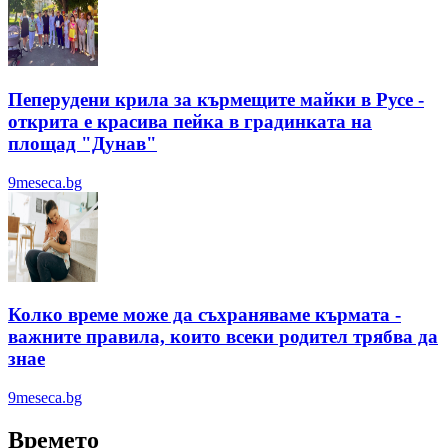
Пеперудени крила за кърмещите майки в Русе -
открита е красива пейка в градинката на
площад "Дунав"
9meseca.bg
Колко време може да съхраняваме кърмата -
важните правила, които всеки родител трябва да
знае
9meseca.bg
Времето