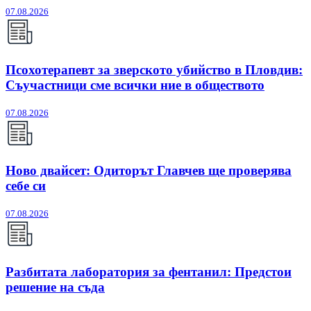
07.08.2026
Псохотерапевт за зверското убийство в Пловдив:
Съучастници сме всички ние в обществото
07.08.2026
Ново двайсет: Одиторът Главчев ще проверява
себе си
07.08.2026
Разбитата лаборатория за фентанил: Предстои
решение на съда