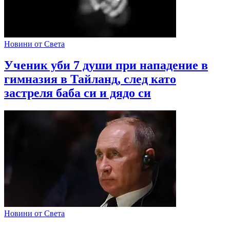
Новини от Света
Ученик уби 7 души при нападение в
гимназия в Тайланд, след като
застреля баба си и дядо си
Новини от Света