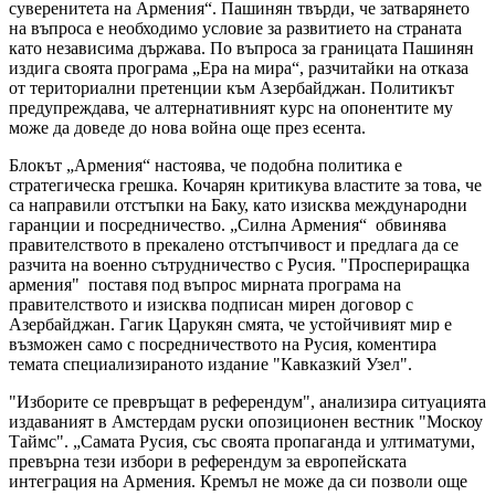
суверенитета на Армения“. Пашинян твърди, че затварянето
на въпроса е необходимо условие за развитието на страната
като независима държава. По въпроса за границата Пашинян
издига своята програма „Ера на мира“, разчитайки на отказа
от териториални претенции към Азербайджан. Политикът
предупреждава, че алтернативният курс на опонентите му
може да доведе до нова война още през есента.
Блокът „Армения“ настоява, че подобна политика е
стратегическа грешка. Кочарян критикува властите за това, че
са направили отстъпки на Баку, като изисква международни
гаранции и посредничество. „Силна Армения“ обвинява
правителството в прекалено отстъпчивост и предлага да се
разчита на военно сътрудничество с Русия. "Проспериращка
армения" поставя под въпрос мирната програма на
правителството и изисква подписан мирен договор с
Азербайджан. Гагик Царукян смята, че устойчивият мир е
възможен само с посредничеството на Русия, коментира
темата специализираното издание "Кавказкий Узел".
"Изборите се превръщат в референдум", анализира ситуацията
издаваният в Амстердам руски опозиционен вестник "Москоу
Таймс". „Самата Русия, със своята пропаганда и ултиматуми,
превърна тези избори в референдум за европейската
интеграция на Армения. Кремъл не може да си позволи още