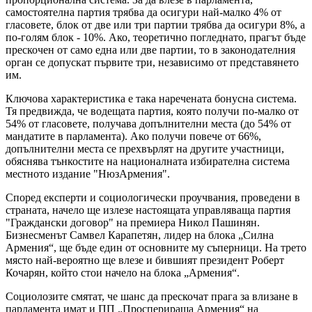
самостоятелна партия трябва да осигури най-малко 4% от
гласовете, блок от две или три партии трябва да осигури 8%, а
по-голям блок - 10%. Ако, теоретично погледнато, прагът бъде
прескочен от само една или две партии, то в законодателния
орган се допускат първите три, независимо от представянето
им.
Ключова характеристика е така наречената бонусна система.
Тя предвижда, че водещата партия, която получи по-малко от
54% от гласовете, получава допълнителни места (до 54% ​​от
мандатите в парламента). Ако получи повече от 66%,
допълнителни места се прехвърлят на другите участници,
обяснява тънкостите на националната избирателна система
местното издание "НюзАрмения".
Според експерти и социологически проучвания, проведени в
страната, начело ще излезе настоящата управляваща партия
"Граждански договор" на премиера Никол Пашинян.
Бизнесменът Самвел Карапетян, лидер на блока „Силна
Армения“, ще бъде един от основните му съперници. На трето
място най-вероятно ще влезе и бившият президент Роберт
Кочарян, който стои начело на блока „Армения“.
Социолозите смятат, че шанс да прескочат прага за влизане в
парламента имат и ПП „Просперираща Армения“ на