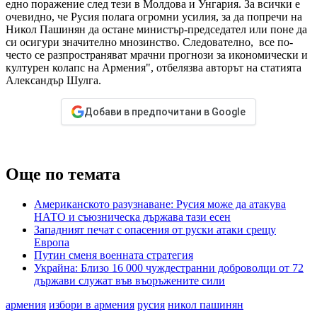
едно поражение след тези в Молдова и Унгария. За всички е
очевидно, че Русия полага огромни усилия, за да попречи на
Никол Пашинян да остане министър-председател или поне да
си осигури значително мнозинство. Следователно, все по-
често се разпространяват мрачни прогнози за икономически и
културен колапс на Армения", отбелязва авторът на статията
Александър Шулга.
Добави в предпочитани в Google
Още по темата
Американското разузнаване: Русия може да атакува
НАТО и съюзническа държава тази есен
Западният печат с опасения от руски атаки срещу
Европа
Путин сменя военната стратегия
Украйна: Близо 16 000 чуждестранни доброволци от 72
държави служат във въоръжените сили
армения
избори в армения
русия
никол пашинян