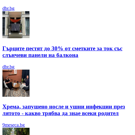
dbr.bg
Гърците пестят до 30% от сметките за ток със
слънчеви панели на балкона
dbr.bg
Хрема, запушено носле и ушни инфекции през
лятотo - какво трябва да знае всеки родител
9meseca.bg