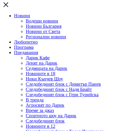
Новини
Водещи новини
Новини България
Новини от Света
Регионални новини
Любопитно
Програма
Предавания
Дарик Кафе
Денят на Дарик
Седмицата на Дарик
Новините в 18
Ники Кънчев Шоу
Следобедният блок с Димитър Панев
Следобедният блок с Надя Брайт
Следобедният блок с Гери Турийска
В тренда
Агросвят по Дарик
Време за джаз
Спортното шоу на Дарик
Следобедният блок
Новините в 12