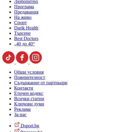
Любопитно
Програма
Предавания
На живо
Спорт
Darik Health
Търсене
Best Doctors
„40 до 40“
Общи условия
Поверителност
Съдържание от партньори
Контакти
Етичен кодекс
Всички статии
Ключови думи
Реклама
За нас
Dsport.bg