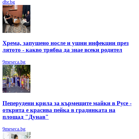
dbr.bg
Хрема, запушено носле и ушни инфекции през
лятотo - какво трябва да знае всеки родител
9meseca.bg
Пеперудени крила за кърмещите майки в Русе -
открита е красива пейка в градинката на
площад "Дунав"
9meseca.bg