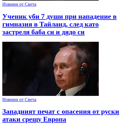
Новини от Света
Ученик уби 7 души при нападение в
гимназия в Тайланд, след като
застреля баба си и дядо си
Новини от Света
Западният печат с опасения от руски
атаки срещу Европа