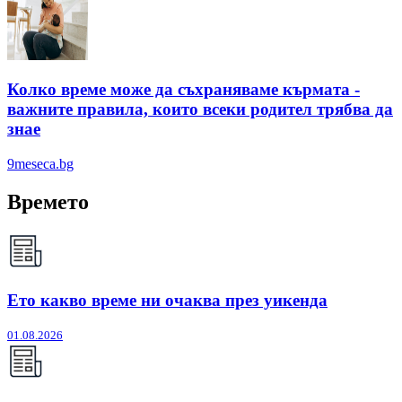
Колко време може да съхраняваме кърмата -
важните правила, които всеки родител трябва да
знае
9meseca.bg
Времето
Ето какво време ни очаква през уикенда
01.08.2026