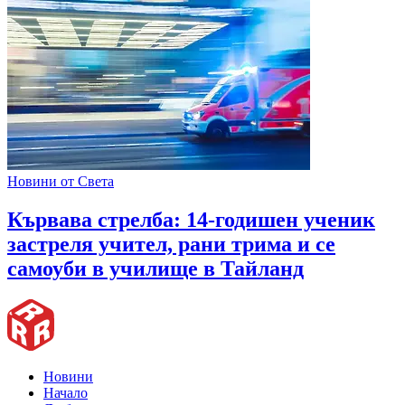
Новини от Света
Кървава стрелба: 14-годишен ученик
застреля учител, рани трима и се
самоуби в училище в Тайланд
Новини
Начало