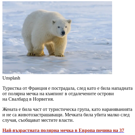
Unsplash
Туристка от Франция е пострадала, след като е била нападната
от полярна мечка на къмпинг в отдалечените острови
на Свалбард в Норвегия.
Жената е била част от туристическа група, като нараняванията
и не са животозастрашаващи. Мечката била убита малко след
случая, съобщават местите власти.
Най-възрастната полярна мечка в Европа почина на 37