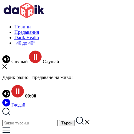
Новини
Предавания
Darik Health
„40 до 40“
Слушай
Слушай
Дарик радио - предаване на живо!
00:00
Гледай