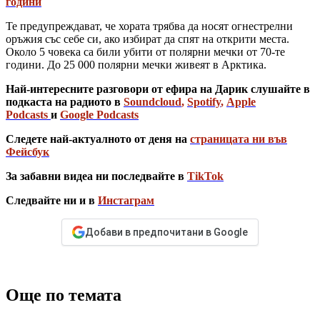
години
Те предупреждават, че хората трябва да носят огнестрелни
оръжия със себе си, ако избират да спят на открити места.
Около 5 човека са били убити от полярни мечки от 70-те
години. До 25 000 полярни мечки живеят в Арктика.
Най-интересните разговори от ефира на Дарик слушайте в
подкаста на радиото в
Soundcloud
,
Spotify
,
Apple
Podcasts
и
Google Podcasts
Следете най-актуалното от деня на
страницата ни във
Фейсбук
За забавни видеа ни последвайте в
TikTok
Следвайте ни и в
Инстаграм
Добави в предпочитани в Google
Още по темата