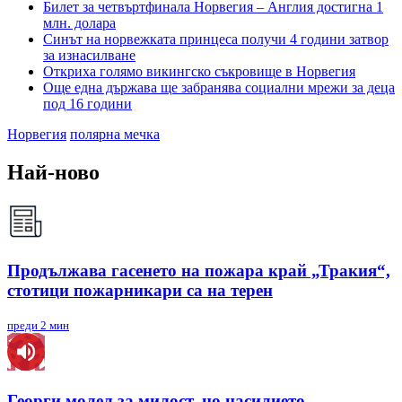
Билет за четвъртфинала Норвегия – Англия достигна 1
млн. долара
Синът на норвежката принцеса получи 4 години затвор
за изнасилване
Откриха голямо викингско съкровище в Норвегия
Още една държава ще забранява социални мрежи за деца
под 16 години
Норвегия
полярна мечка
Най-ново
Продължава гасенето на пожара край „Тракия“,
стотици пожарникари са на терен
преди 2 мин
Георги молел за милост, но насилието