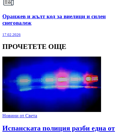
Оранжев и жълт код за виелици и силен
снеговалеж
17.02.2026
ПРОЧЕТЕТЕ ОЩЕ
Новини от Света
Испанската полиция разби една от