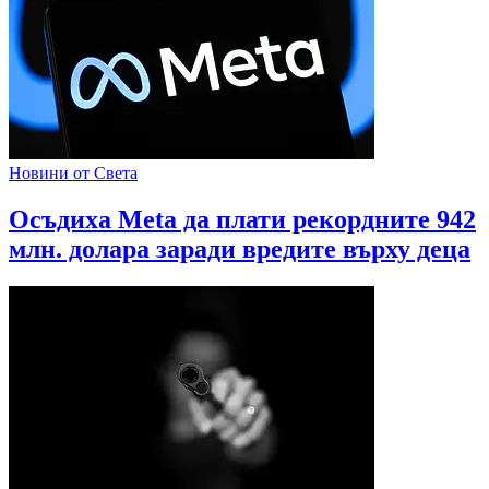
Новини от Света
Осъдиха Meta да плати рекордните 942
млн. долара заради вредите върху деца