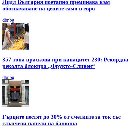
Лидл България поетапно преминава към
обозначаване на цените само в евро
dbr.bg
357 тона праскови при капацитет 230: Рекордна
реколта блокира „Фрукто-Сливен“
dbr.bg
Гърците пестят до 30% от сметките за ток със
слънчеви панели на балкона