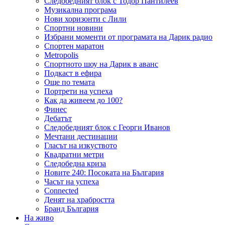
Следобедният блок с Тодор Пантилеев
Музикална програма
Нови хоризонти с Лили
Спортни новини
Избрани моменти от програмата на Дарик радио
Спортен маратон
Metropolis
Спортното шоу на Дарик в аванс
Подкаст в ефира
Още по темата
Портрети на успеха
Как да живеем до 100?
Финес
Дебатът
Следобедният блок с Георги Иванов
Мечтани дестинации
Гласът на изкуството
Квадратни метри
Следобедна криза
Новите 240: Посоката на България
Часът на успеха
Connected
Денят на храбростта
Бранд България
На живо