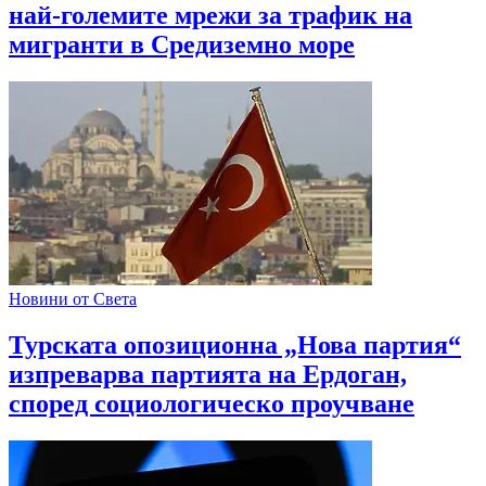
най-големите мрежи за трафик на
мигранти в Средиземно море
Новини от Света
Турската опозиционна „Нова партия“
изпреварва партията на Ердоган,
според социологическо проучване