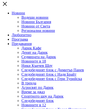
Новини
Водещи новини
Новини България
Новини от Света
Регионални новини
Любопитно
Програма
Предавания
Дарик Кафе
Денят на Дарик
Седмицата на Дарик
Новините в 18
Ники Кънчев Шоу
Следобедният блок с Димитър Панев
Следобедният блок с Надя Брайт
Следобедният блок с Гери Турийска
В тренда
Агросвят по Дарик
Време за джаз
Спортното шоу на Дарик
Следобедният блок
Новините в 12