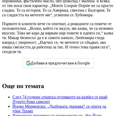
боровинки, фъстъчено масло, бял шоколад с малина и всяка
от тях носи своя характер. „Моите Loopsie Dopsie не са просто
сладки. Те са история. Те са Америка, смесена с България. Те
са сладостта на мечтите ми“, усмихва се Лубомира.
Първите ѝ клиенти вече ги опитват, а реакциите са повече от
положителни. „Всеки, който ги вкуси, ми казва, че са неземно
вкусни. Това ме кара да вярвам още повече в идеята си,“ казва
тя. Макар бизнесът да е в самото начало, Любомира гледа
напред с увереност. „Научих се, че мечтите се сбъдват, ако
имаш смелостта да работиш за тях. И точно това правя сега“,
споделя тя.
Добави в предпочитани в Google
Още по темата
След 74 години откриха отломките на разбил се край
Пуерто Рико самолет
Йонко Мермерски: „Дълбоката държава“ се опита да
убие Тръмп
Изпратили призовки на журналисти от „Ню Йорк