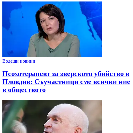
Водещи новини
Псохотерапевт за зверското убийство в
Пловдив: Съучастници сме всички ние
в обществото