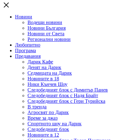
Новини
Водещи новини
Новини България
Новини от Света
Регионални новини
Любопитно
Програма
Предавания
Дарик Кафе
Денят на Дарик
Седмицата на Дарик
Новините в 18
Ники Кънчев Шоу
Следобедният блок с Димитър Панев
Следобедният блок с Надя Брайт
Следобедният блок с Гери Турийска
В тренда
Агросвят по Дарик
Време за джаз
Спортното шоу на Дарик
Следобедният блок
Новините в 12