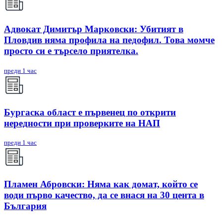
Адвокат Димитър Марковски: Убитият в
Пловдив няма профила на педофил. Това момче
просто си е търсело приятелка.
преди 1 час
Бургаска област е първенец по открити
нередности при проверките на НАП
преди 1 час
Пламен Абровски: Няма как домат, който се
води първо качество, да се внася на 30 цента в
България