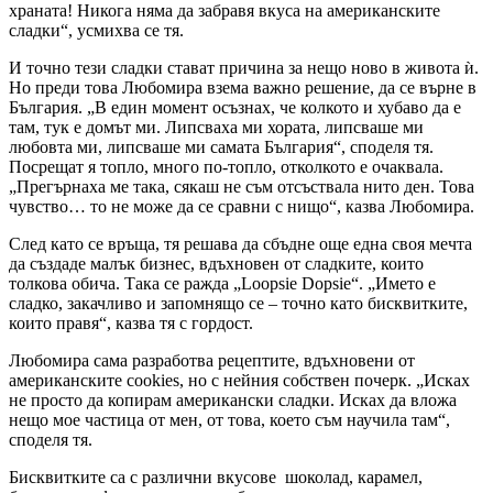
храната! Никога няма да забравя вкуса на американските
сладки“, усмихва се тя.
И точно тези сладки стават причина за нещо ново в живота ѝ.
Но преди това Любомира взема важно решение, да се върне в
България. „В един момент осъзнах, че колкото и хубаво да е
там, тук е домът ми. Липсваха ми хората, липсваше ми
любовта ми, липсваше ми самата България“, споделя тя.
Посрещат я топло, много по-топло, отколкото е очаквала.
„Прегърнаха ме така, сякаш не съм отсъствала нито ден. Това
чувство… то не може да се сравни с нищо“, казва Любомира.
След като се връща, тя решава да сбъдне още една своя мечта
да създаде малък бизнес, вдъхновен от сладките, които
толкова обича. Така се ражда „Loopsie Dopsie“. „Името е
сладко, закачливо и запомнящо се – точно като бисквитките,
които правя“, казва тя с гордост.
Любомира сама разработва рецептите, вдъхновени от
американските cookies, но с нейния собствен почерк. „Исках
не просто да копирам американски сладки. Исках да вложа
нещо мое частица от мен, от това, което съм научила там“,
споделя тя.
Бисквитките са с различни вкусове шоколад, карамел,