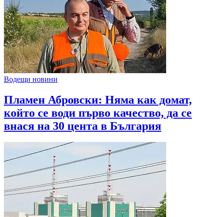
Водещи новини
Пламен Абровски: Няма как домат,
който се води първо качество, да се
внася на 30 цента в България