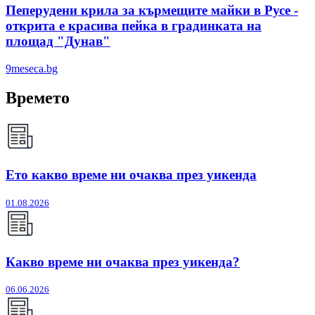
Пеперудени крила за кърмещите майки в Русе -
открита е красива пейка в градинката на
площад "Дунав"
9meseca.bg
Времето
Ето какво време ни очаква през уикенда
01.08.2026
Какво време ни очаква през уикенда?
06.06.2026