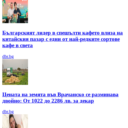
Българският лидер в спешълти кафето влиза на
китайския пазар с едни от най-редките сортове
кафе в света
dbr.bg
Цената на земята във Врачанско се разминава
двойно: От 1022 до 2286 лв. за декар
dbr.bg