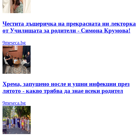
Честита дъщеричка на прекрасната ни лекторка
от Училищата за родители - Симона Крумова!
9meseca.bg
Хрема, запушено носле и ушни инфекции през
лятотo - какво трябва да знае всеки родител
9meseca.bg