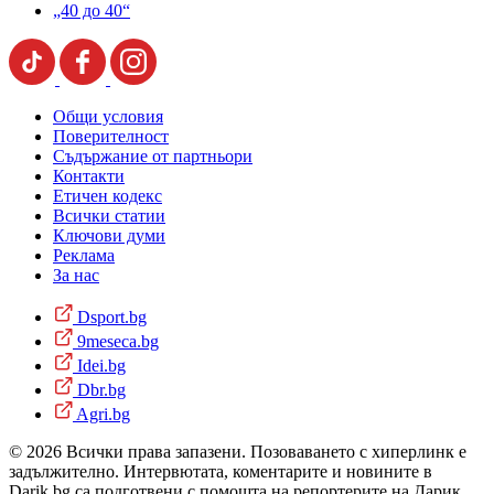
„40 до 40“
Общи условия
Поверителност
Съдържание от партньори
Контакти
Етичен кодекс
Всички статии
Ключови думи
Реклама
За нас
Dsport.bg
9meseca.bg
Idei.bg
Dbr.bg
Agri.bg
© 2026 Всички права запазени. Позоваването с хиперлинк е
задължително. Интервютата, коментарите и новините в
Darik.bg са подготвени с помощта на репортерите на Дарик