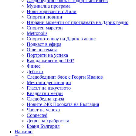
Следобедният блок с Тодор Пантилеев
Музикална програма
Нови хоризонти с Лили
Спортни новини
Избрани моменти от програмата на Дарик радио
Спортен маратон
Metropolis
Спортното шоу на Дарик в аванс
Подкаст в ефира
Още по темата
Портрети на успеха
Как да живеем до 100?
Финес
Дебатът
Следобедният блок с Георги Иванов
Мечтани дестинации
Гласът на изкуството
Квадратни метри
Следобедна криза
Новите 240: Посоката на България
Часът на успеха
Connected
Денят на храбростта
Бранд България
На живо