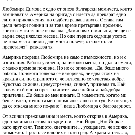
Любомира Димова е едно от онези български момичета, които
заминават за Америка на бригада с идеята да прекарат едно
лято в приключения, но съдбата решава друго. Остава там
цели четири години и за това време претърпява промени,
които самата тя не е очаквала. „Заминавах с мисълта, че ще се
върна след няколко месеца. Но още първата седмица усетих,
че това място ще ми даде много повече, отколкото си
представях“, разказва тя.
Америка посреща Любомира не само с възможности, но и с
изпитания. Работи усилено, на няколко места, по дълги смени,
с малко време за почивка. Но не се оплаква. „Да, беше много
работа. Понякога толкова се изморявах, че едва стоях на
краката си, но странното е, че вътрешно се чувствах добре.
Чувствах се жива, целеустремена, силна“, признава тя. Най-
голямата ѝ опора през годините там е нейната най-добра
приятелка. „Тя беше до мен винаги. В моментите, когато ми
беше тежко, точно тя ми напомняше защо съм тук. Без нея щях
да се откажа много по-рано“, казва Любомира с благодарност.
От всички преживявания и места, които открива в Америка,
едно завинаги остава в сърцето ѝ – Ню Йорк. „Ню Йорк е
като друг свят. Темпото, светлините… усещането, че всичко е
възможно. Просто се влюбих в този град. А храната там… о,