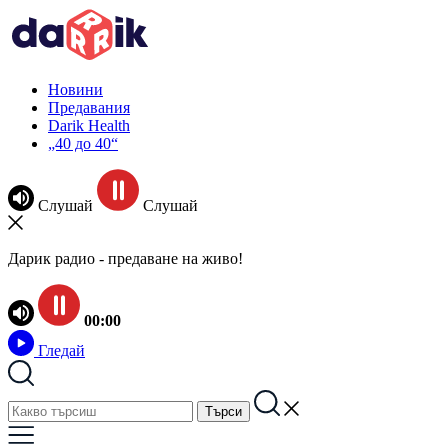
Новини
Предавания
Darik Health
„40 до 40“
Слушай
Слушай
Дарик радио - предаване на живо!
00:00
Гледай