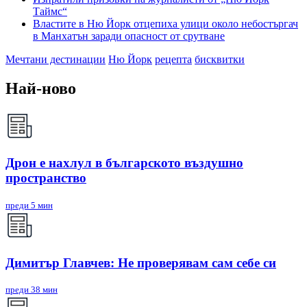
Таймс“
Властите в Ню Йорк отцепиха улици около небостъргач
в Манхатън заради опасност от срутване
Мечтани дестинации
Ню Йорк
рецепта
бисквитки
Най-ново
Дрон е нахлул в българското въздушно
пространство
преди 5 мин
Димитър Главчев: Не проверявам сам себе си
преди 38 мин