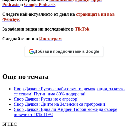
Podcasts
и
Google Podcasts
Следете най-актуалното от деня на
страницата ни във
Фейсбук
За забавни видеа ни последвайте в
TikTok
Следвайте ни и в
Инстаграм
Добави в предпочитани в Google
Още по темата
Явор Дачков: Русия е най-голямата демокрация, за която
се сещам! Путин има 80% подкрепа!
Явор Дачков: Русия не е агресор!
Явор Дачков: Дните на Зеленски са преброени!
Явор Дачков: Едва ли Андрей Гюров може да събере
повече от 10%-11%!
БГНЕС