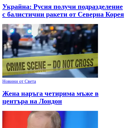
Украйна: Русия получи подразделение
с балистични ракети от Северна Корея
Новини от Света
Жена наръга четирима мъже в
центъра на Лондон