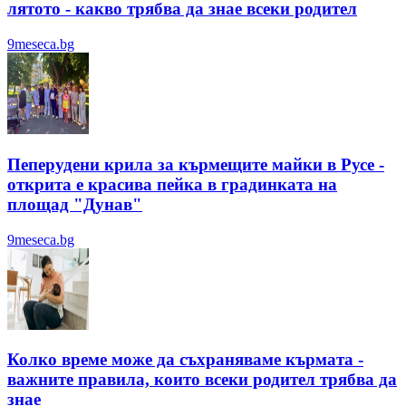
лятотo - какво трябва да знае всеки родител
9meseca.bg
Пеперудени крила за кърмещите майки в Русе -
открита е красива пейка в градинката на
площад "Дунав"
9meseca.bg
Колко време може да съхраняваме кърмата -
важните правила, които всеки родител трябва да
знае