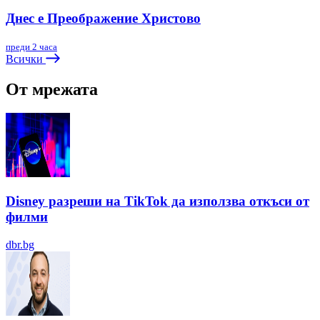
Днес е Преображение Христово
преди 2 часа
Всички
От мрежата
Disney разреши на TikTok да използва откъси от
филми
dbr.bg