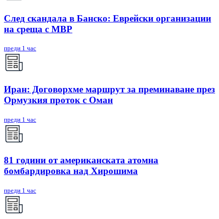
След скандала в Банско: Eврейски организации
на среща с МВР
преди 1 час
Иран: Договорхме маршрут за преминаване през
Ормузкия проток с Оман
преди 1 час
81 години от американската атомна
бомбардировка над Хирошима
преди 1 час