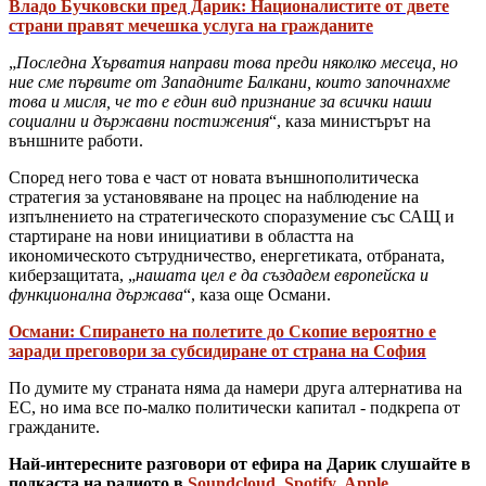
Владо Бучковски пред Дарик: Националистите от двете
страни правят мечешка услуга на гражданите
„
Последна Хърватия направи това преди няколко месеца, но
ние сме първите от Западните Балкани, които започнахме
това и мисля, че то е един вид признание за всички наши
социални и държавни постижения
“, каза министърът на
външните работи.
Според него това е част от новата външнополитическа
стратегия за установяване на процес на наблюдение на
изпълнението на стратегическото споразумение със САЩ и
стартиране на нови инициативи в областта на
икономическото сътрудничество, енергетиката, отбраната,
киберзащитата, „
нашата цел е да създадем европейска и
функционална държава
“, каза още Османи.
Османи: Спирането на полетите до Скопие вероятно е
заради преговори за субсидиране от страна на София
По думите му страната няма да намери друга алтернатива на
ЕС, но има все по-малко политически капитал - подкрепа от
гражданите.
Най-интересните разговори от ефира на Дарик слушайте в
подкаста на радиото в
Soundcloud
,
Spotify
,
Apple