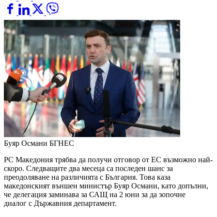
Буяр Османи
БГНЕС
РС Македония трябва да получи отговор от ЕС възможно най-
скоро. Следващите два месеца са последен шанс за
преодоляване на различията с България. Това каза
македонският външен министър Буяр Османи, като допълни,
че делегация заминава за САЩ на 2 юни за да зопочне
диалог с Държавния департамент.