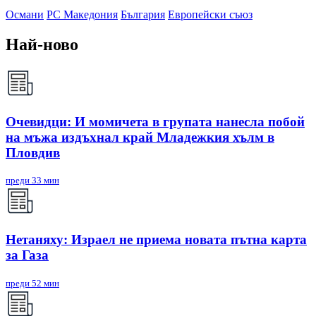
Османи
РС Македония
България
Европейски съюз
Най-ново
Очевидци: И момичета в групата нанесла побой
на мъжа издъхнал край Младежкия хълм в
Пловдив
преди 33 мин
Нетаняху: Израел не приема новата пътна карта
за Газа
преди 52 мин