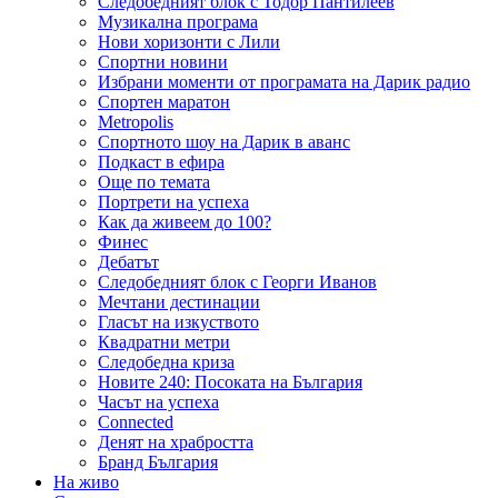
Следобедният блок с Тодор Пантилеев
Музикална програма
Нови хоризонти с Лили
Спортни новини
Избрани моменти от програмата на Дарик радио
Спортен маратон
Metropolis
Спортното шоу на Дарик в аванс
Подкаст в ефира
Още по темата
Портрети на успеха
Как да живеем до 100?
Финес
Дебатът
Следобедният блок с Георги Иванов
Мечтани дестинации
Гласът на изкуството
Квадратни метри
Следобедна криза
Новите 240: Посоката на България
Часът на успеха
Connected
Денят на храбростта
Бранд България
На живо