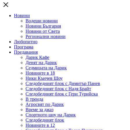
Новини
Водещи новини
Новини България
Новини от Света
Регионални новини
Любопитно
Програма
Предавания
Дарик Кафе
Денят на Дарик
Седмицата на Дарик
Новините в 18
Ники Кънчев Шоу
Следобедният блок с Димитър Панев
Следобедният блок с Надя Брайт
Следобедният блок с Гери Турийска
В тренда
Агросвят по Дарик
Време за джаз
Спортното шоу на Дарик
Следобедният блок
Новините в 12