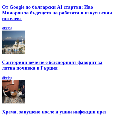
От Google до български AI стартъп: Иво
Мичоров за бъдещето на работата и изкуствения
интелект
dbr.bg
Санторини вече не е безспорният фаворит за
лятна почивка в Гърция
dbr.bg
Хрема, запушено носле и ушни инфекции през