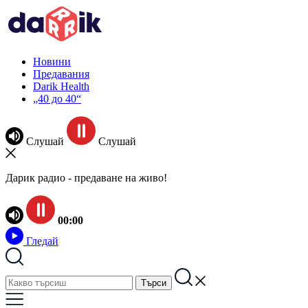
Новини
Предавания
Darik Health
„40 до 40“
Слушай
Слушай
Дарик радио - предаване на живо!
00:00
Гледай