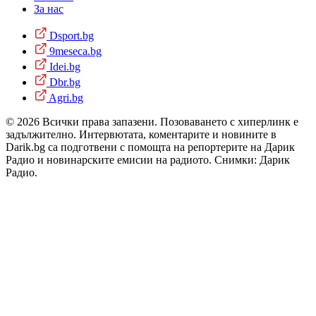
За нас
Dsport.bg
9meseca.bg
Idei.bg
Dbr.bg
Agri.bg
© 2026 Всички права запазени. Позоваването с хиперлинк е
задължително. Интервютата, коментарите и новините в
Darik.bg са подготвени с помощта на репортерите на Дарик
Радио и новинарските емисии на радиото. Снимки: Дарик
Радио.