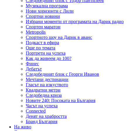
Следобедният блок с Тодор Пантилеев
Музикална програма
Нови хоризонти с Лили
Спортни новини
Избрани моменти от програмата на Дарик радио
Спортен маратон
Metropolis
Спортното шоу на Дарик в аванс
Подкаст в ефира
Още по темата
Портрети на успеха
Как да живеем до 100?
Финес
Дебатът
Следобедният блок с Георги Иванов
Мечтани дестинации
Гласът на изкуството
Квадратни метри
Следобедна криза
Новите 240: Посоката на България
Часът на успеха
Connected
Денят на храбростта
Бранд България
На живо