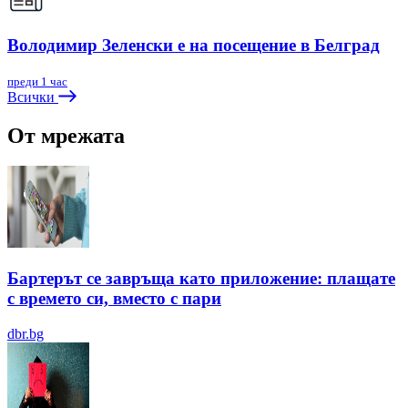
Володимир Зеленски е на посещение в Белград
преди 1 час
Всички
От мрежата
Бартерът се завръща като приложение: плащате
с времето си, вместо с пари
dbr.bg