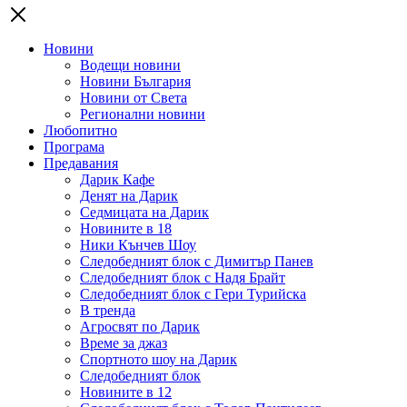
Новини
Водещи новини
Новини България
Новини от Света
Регионални новини
Любопитно
Програма
Предавания
Дарик Кафе
Денят на Дарик
Седмицата на Дарик
Новините в 18
Ники Кънчев Шоу
Следобедният блок с Димитър Панев
Следобедният блок с Надя Брайт
Следобедният блок с Гери Турийска
В тренда
Агросвят по Дарик
Време за джаз
Спортното шоу на Дарик
Следобедният блок
Новините в 12