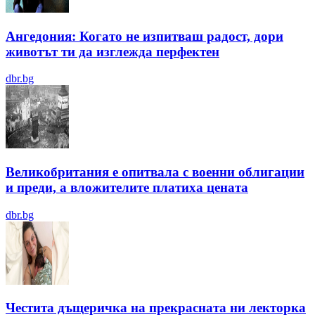
Ангедония: Когато не изпитваш радост, дори
животът ти да изглежда перфектен
dbr.bg
Великобритания е опитвала с военни облигации
и преди, а вложителите платиха цената
dbr.bg
Честита дъщеричка на прекрасната ни лекторка