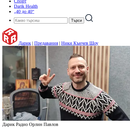
Спорт
Darik Health
„40 до 40“
Дарик
|
Предавания
|
Ники Кънчев Шоу
Дарик Радио
Орлин Павлов