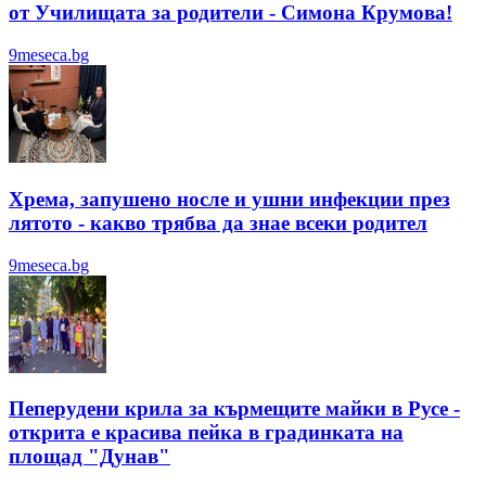
от Училищата за родители - Симона Крумова!
9meseca.bg
Хрема, запушено носле и ушни инфекции през
лятотo - какво трябва да знае всеки родител
9meseca.bg
Пеперудени крила за кърмещите майки в Русе -
открита е красива пейка в градинката на
площад "Дунав"