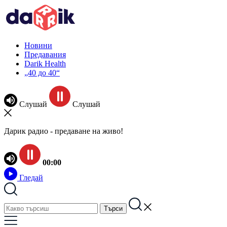
Новини
Предавания
Darik Health
„40 до 40“
Слушай
Слушай
Дарик радио - предаване на живо!
00:00
Гледай