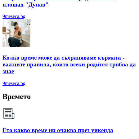
площад "Дунав"
9meseca.bg
Колко време може да съхраняваме кърмата -
важните правила, които всеки родител трябва да
знае
9meseca.bg
Времето
Ето какво време ни очаква през уикенда