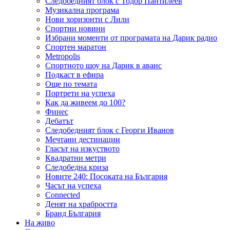
Следобедният блок с Тодор Пантилеев
Музикална програма
Нови хоризонти с Лили
Спортни новини
Избрани моменти от програмата на Дарик радио
Спортен маратон
Metropolis
Спортното шоу на Дарик в аванс
Подкаст в ефира
Още по темата
Портрети на успеха
Как да живеем до 100?
Финес
Дебатът
Следобедният блок с Георги Иванов
Мечтани дестинации
Гласът на изкуството
Квадратни метри
Следобедна криза
Новите 240: Посоката на България
Часът на успеха
Connected
Денят на храбростта
Бранд България
На живо