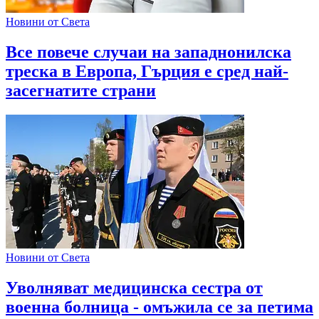
Новини от Света
Все повече случаи на западнонилска
треска в Европа, Гърция е сред най-
засегнатите страни
Новини от Света
Уволняват медицинска сестра от
военна болница - омъжила се за петима