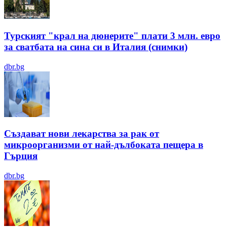
Турският "крал на дюнерите" плати 3 млн. евро
за сватбата на сина си в Италия (снимки)
dbr.bg
Създават нови лекарства за рак от
микроорганизми от най-дълбоката пещера в
Гърция
dbr.bg