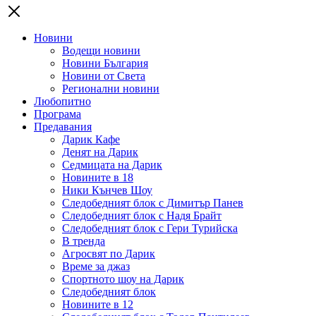
Новини
Водещи новини
Новини България
Новини от Света
Регионални новини
Любопитно
Програма
Предавания
Дарик Кафе
Денят на Дарик
Седмицата на Дарик
Новините в 18
Ники Кънчев Шоу
Следобедният блок с Димитър Панев
Следобедният блок с Надя Брайт
Следобедният блок с Гери Турийска
В тренда
Агросвят по Дарик
Време за джаз
Спортното шоу на Дарик
Следобедният блок
Новините в 12