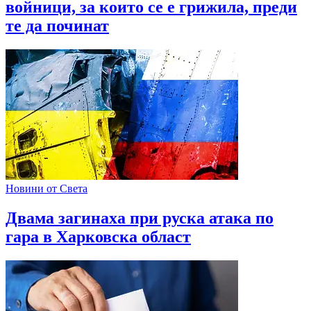
войници, за които се е грижила, преди
те да починат
Новини от Света
Двама загинаха при руска атака по
гара в Харковска област