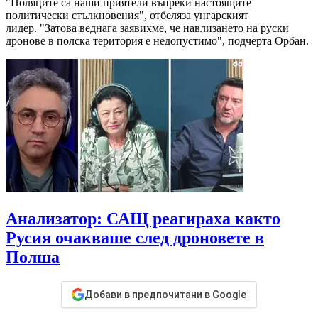
"Поляците са наши приятели въпреки настоящите
политически стълкновения", отбеляза унгарският
лидер. "Затова веднага заявихме, че навлизането на руски
дронове в полска територия е недопустимо", подчерта Орбан.
Анализатор: САЩ реагираха както
Русия очакваше след дроновете в
Полша
Добави в предпочитани в Google