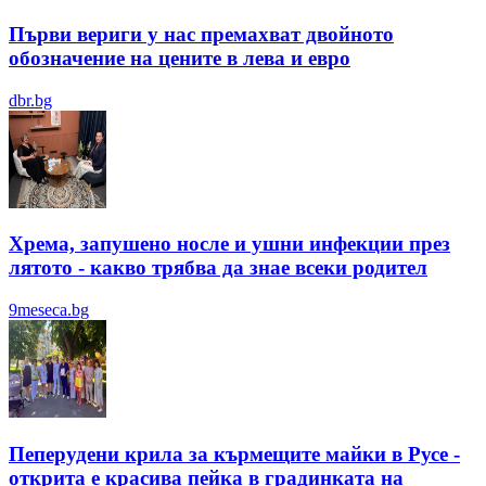
Първи вериги у нас премахват двойното
обозначение на цените в лева и евро
dbr.bg
Хрема, запушено носле и ушни инфекции през
лятотo - какво трябва да знае всеки родител
9meseca.bg
Пеперудени крила за кърмещите майки в Русе -
открита е красива пейка в градинката на