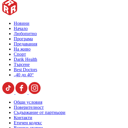
Новини
Начало
Любопитно
Програма
Предавания
На живо
Спорт
Darik Health
Търсене
Best Doctors
„40 до 40“
Общи условия
Поверителност
Съдържание от партньори
Контакти
Етичен кодекс
Всички статии