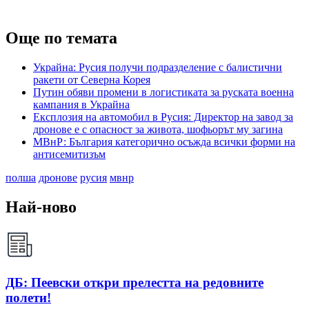
Още по темата
Украйна: Русия получи подразделение с балистични
ракети от Северна Корея
Путин обяви промени в логистиката за руската военна
кампания в Украйна
Експлозия на автомобил в Русия: Директор на завод за
дронове е с опасност за живота, шофьорът му загина
МВнР: България категорично осъжда всички форми на
антисемитизъм
полша
дронове
русия
мвнр
Най-ново
ДБ: Пеевски откри прелестта на редовните
полети!