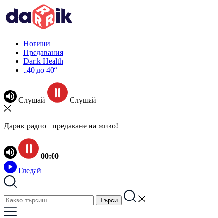
Новини
Предавания
Darik Health
„40 до 40“
Слушай
Слушай
Дарик радио - предаване на живо!
00:00
Гледай