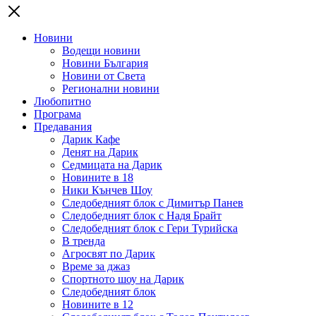
Новини
Водещи новини
Новини България
Новини от Света
Регионални новини
Любопитно
Програма
Предавания
Дарик Кафе
Денят на Дарик
Седмицата на Дарик
Новините в 18
Ники Кънчев Шоу
Следобедният блок с Димитър Панев
Следобедният блок с Надя Брайт
Следобедният блок с Гери Турийска
В тренда
Агросвят по Дарик
Време за джаз
Спортното шоу на Дарик
Следобедният блок
Новините в 12