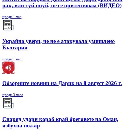
рак, или туй-онуй, не се притеснявам (ВИДЕО)
преди 1 час
Украйна увери, че не е атакувала умишлено
България
преди 1 час
Обзорните новини на Дарик на 8 август 2026 г.
преди 3 часа
Снаряд удари кораб край бреговете на Оман,
избухна пожар