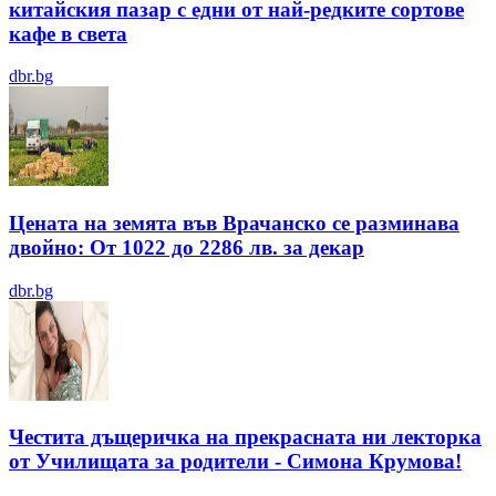
китайския пазар с едни от най-редките сортове
кафе в света
dbr.bg
Цената на земята във Врачанско се разминава
двойно: От 1022 до 2286 лв. за декар
dbr.bg
Честита дъщеричка на прекрасната ни лекторка
от Училищата за родители - Симона Крумова!