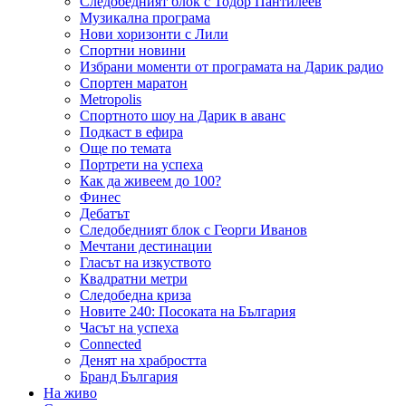
Следобедният блок с Тодор Пантилеев
Музикална програма
Нови хоризонти с Лили
Спортни новини
Избрани моменти от програмата на Дарик радио
Спортен маратон
Metropolis
Спортното шоу на Дарик в аванс
Подкаст в ефира
Още по темата
Портрети на успеха
Как да живеем до 100?
Финес
Дебатът
Следобедният блок с Георги Иванов
Мечтани дестинации
Гласът на изкуството
Квадратни метри
Следобедна криза
Новите 240: Посоката на България
Часът на успеха
Connected
Денят на храбростта
Бранд България
На живо