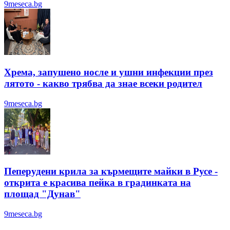
9meseca.bg
Хрема, запушено носле и ушни инфекции през
лятотo - какво трябва да знае всеки родител
9meseca.bg
Пеперудени крила за кърмещите майки в Русе -
открита е красива пейка в градинката на
площад "Дунав"
9meseca.bg