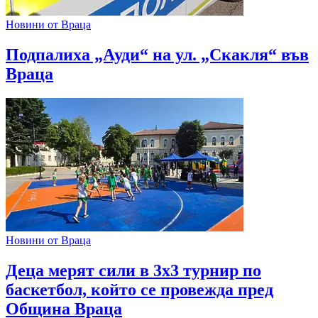
Новини от Враца
Подпалиха „Ауди“ на ул. „Скакля“ във
Враца
Новини от Враца
Деца мерят сили в 3х3 турнир по
баскетбол, който се провежда пред
Община Враца