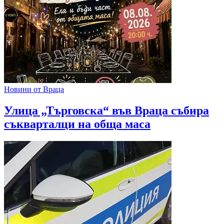
Новини от Враца
Улица „Търговска“ във Враца събира
съкварталци на обща маса