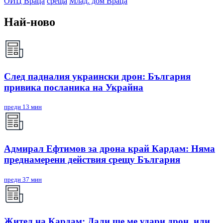
ОИЦ Враца
среща
Млад. дом Враца
Най-ново
След падналия украински дрон: България
привика посланика на Украйна
преди 13 мин
Адмирал Ефтимов за дрона край Кардам: Няма
преднамерени действия срещу България
преди 37 мин
Жител на Кардам: Дали ще ме удари дрон, или