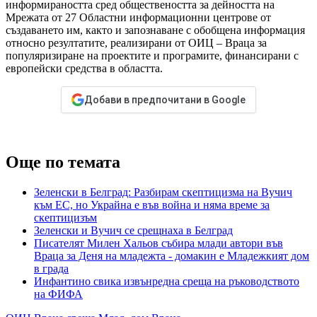
информираността сред обществеността за дейността на
Мрежата от 27 Областни информационни центрове от
създаването им, както и запознаване с обобщена информация
относно резултатите, реализирани от ОИЦ – Враца за
популяризиране на проектите и програмите, финансирани с
европейски средства в областта.
Добави в предпочитани в Google
Още по темата
Зеленски в Белград: Разбирам скептицизма на Вучич
към ЕС, но Украйна е във война и няма време за
скептицизъм
Зеленски и Вучич се срещнаха в Белград
Писателят Милен Хальов събира млади автори във
Враца за Деня на младежта - домакин е Младежкият дом
в града
Инфантино свика извънредна среща на ръководството
на ФИФА