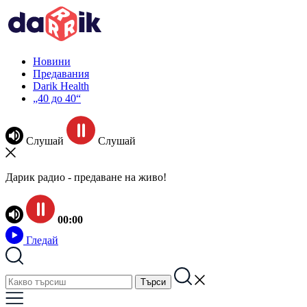
Новини
Предавания
Darik Health
„40 до 40“
Слушай
Слушай
Дарик радио - предаване на живо!
00:00
Гледай