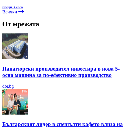
преди 3 часа
Всички
От мрежата
Панагюрски производител инвестира в нова 5-
осна машина за по-ефективно производство
dbr.bg
Българският лидер в спешълти кафето влиза на