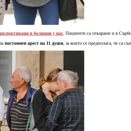
анспортирани в болници у нас
. Пациенти са откарани и в Сърб
 за
постоянен арест на 11 души
, за които се предполага, че са с