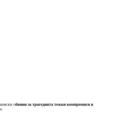
ковски о
бвини за трагедията тежки компромиси и
не.