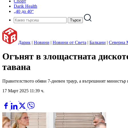
Спорт
Darik Health
„40 до 40“
Дарик
|
Новини
|
Новини от Света
|
Балкани
|
Северна 
Огънят в злощастната дискот
тавана
Правителството обяви 7-дневен траур, а вътрешният министър
17 Март 2025 11:39 ч.