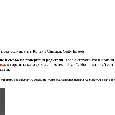
и пред болницата в Кочани
Снимка: Getty Images
ие и скръб на почернени родители
. Това е ситуацията в Кочан
аха
, в горящата като факла дискотека “Пулс”. Нощният клуб е от
адата.
пространени в социалните мрежи. По-късно очевидци потвърдиха, че таванът е бил от