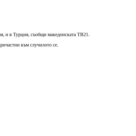
ия, и в Турция, съобщи македонската ТВ21.
ъпричастни към случилото се.