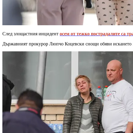
След злощастния инцидент
осем от тежко пострадалите са тр
Държавният прокурор Люпчо Коцевски снощи обяви искането