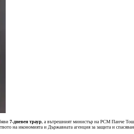
обяви
7-дневен траур
, а вътрешният министър на РСМ Панче Тош
твото на икономията и Държавната агенция за защита и спасява