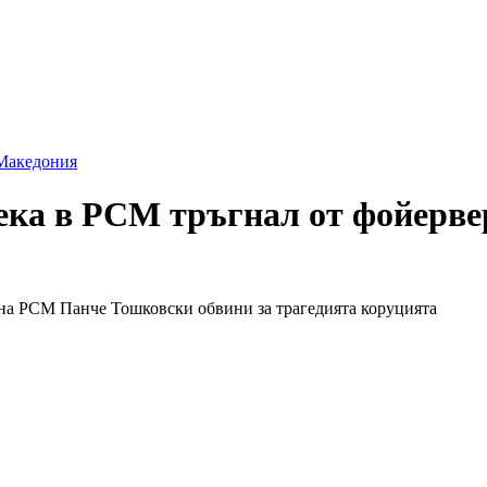
Македония
ека в РСМ тръгнал от фойерве
 на РСМ Панче Тошковски обвини за трагедията коруцията