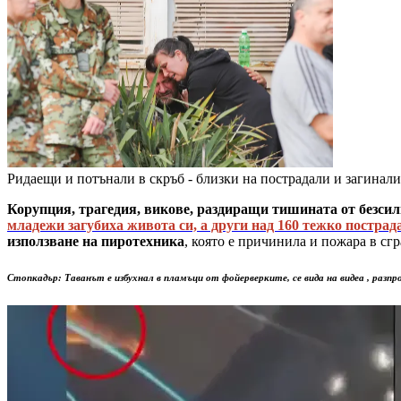
Ридаещи и потънали в скръб - близки на пострадали и загинал
Корупция, трагедия, викове, раздиращи тишината от безсил
младежи загубиха живота си, а други над 160 тежко пострад
използване на пиротехника
, която е причинила и пожара в сгр
Стопкадър: Таванът е избухнал в пламъци от фойерверките, се вида на видеа , раз