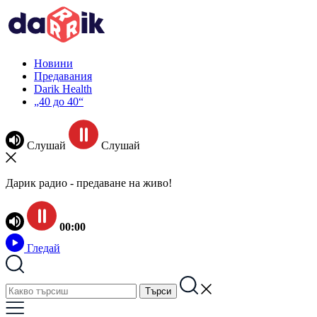
Новини
Предавания
Darik Health
„40 до 40“
Слушай
Слушай
Дарик радио - предаване на живо!
00:00
Гледай