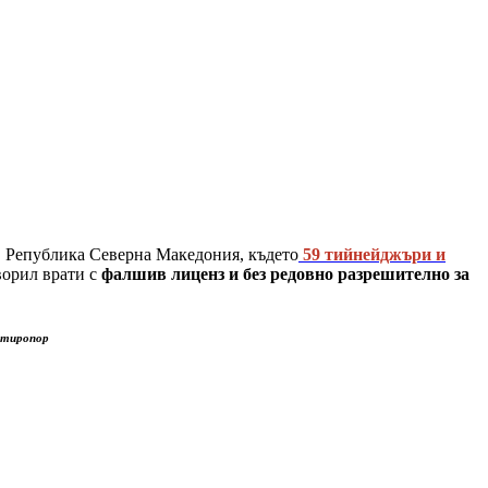
и, Република Северна Македония, където
59 тийнейджъри и
ворил врати с
фалшив лиценз и без редовно разрешително за
 стиропор