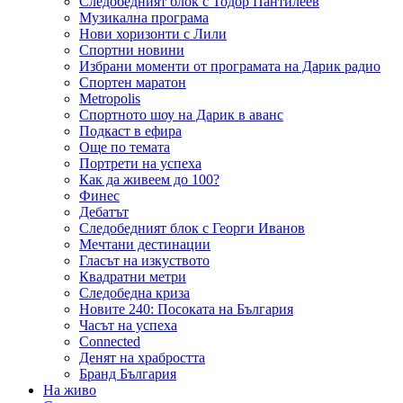
Следобедният блок с Тодор Пантилеев
Музикална програма
Нови хоризонти с Лили
Спортни новини
Избрани моменти от програмата на Дарик радио
Спортен маратон
Metropolis
Спортното шоу на Дарик в аванс
Подкаст в ефира
Още по темата
Портрети на успеха
Как да живеем до 100?
Финес
Дебатът
Следобедният блок с Георги Иванов
Мечтани дестинации
Гласът на изкуството
Квадратни метри
Следобедна криза
Новите 240: Посоката на България
Часът на успеха
Connected
Денят на храбростта
Бранд България
На живо