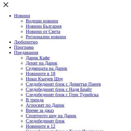
Новини
Водещи новини
Новини България
Новини от Света
Регионални новини
Любопитно
Програма
Предавания
Дарик Кафе
Денят на Дарик
Седмицата на Дарик
Новините в 18
Ники Кънчев Шоу
Следобедният блок с Димитър Панев
Следобедният блок с Надя Брайт
Следобедният блок с Гери Турийска
В тренда
Агросвят по Дарик
Време за джаз
Спортното шоу на Дарик
Следобедният блок
Новините в 12