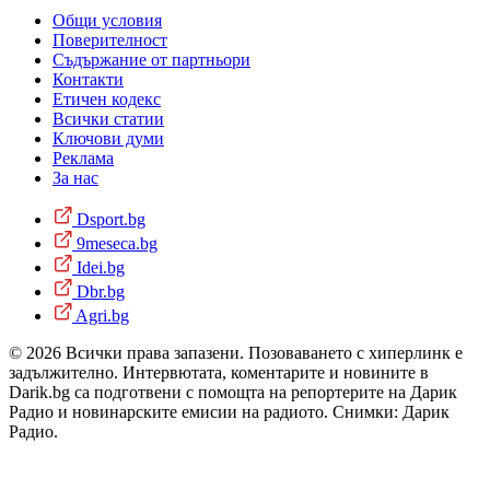
Общи условия
Поверителност
Съдържание от партньори
Контакти
Етичен кодекс
Всички статии
Ключови думи
Реклама
За нас
Dsport.bg
9meseca.bg
Idei.bg
Dbr.bg
Agri.bg
© 2026 Всички права запазени. Позоваването с хиперлинк е
задължително. Интервютата, коментарите и новините в
Darik.bg са подготвени с помощта на репортерите на Дарик
Радио и новинарските емисии на радиото. Снимки: Дарик
Радио.