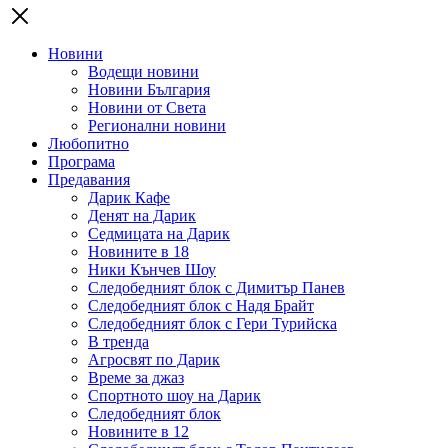
Новини
Водещи новини
Новини България
Новини от Света
Регионални новини
Любопитно
Програма
Предавания
Дарик Кафе
Денят на Дарик
Седмицата на Дарик
Новините в 18
Ники Кънчев Шоу
Следобедният блок с Димитър Панев
Следобедният блок с Надя Брайт
Следобедният блок с Гери Турийска
В тренда
Агросвят по Дарик
Време за джаз
Спортното шоу на Дарик
Следобедният блок
Новините в 12