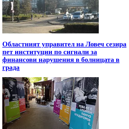
Областният управител на Ловеч сезира
пет институции по сигнали за
финансови нарушения в болницата в
града