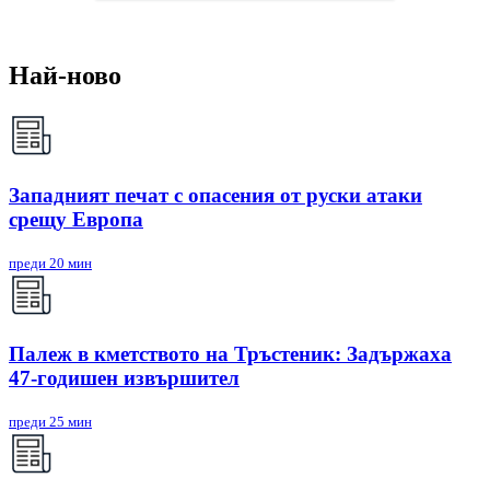
Най-ново
Западният печат с опасения от руски атаки
срещу Европа
преди 20 мин
Палеж в кметството на Тръстеник: Задържаха
47-годишен извършител
преди 25 мин