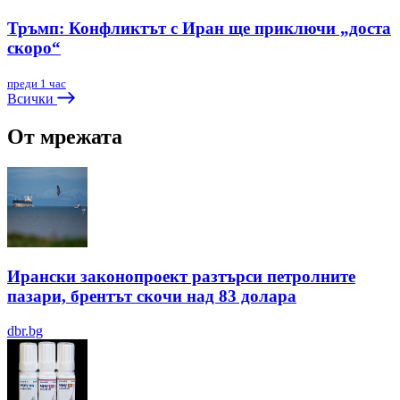
Тръмп: Конфликтът с Иран ще приключи „доста
скоро“
преди 1 час
Всички
От мрежата
Ирански законопроект разтърси петролните
пазари, брентът скочи над 83 долара
dbr.bg