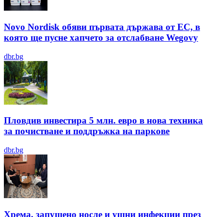
Novo Nordisk обяви първата държава от ЕС, в
която ще пусне хапчето за отслабване Wegovy
dbr.bg
Пловдив инвестира 5 млн. евро в нова техника
за почистване и поддръжка на паркове
dbr.bg
Хрема, запушено носле и ушни инфекции през