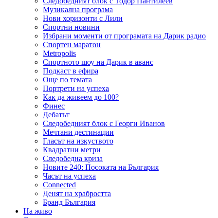
Следобедният блок с Тодор Пантилеев
Музикална програма
Нови хоризонти с Лили
Спортни новини
Избрани моменти от програмата на Дарик радио
Спортен маратон
Metropolis
Спортното шоу на Дарик в аванс
Подкаст в ефира
Още по темата
Портрети на успеха
Как да живеем до 100?
Финес
Дебатът
Следобедният блок с Георги Иванов
Мечтани дестинации
Гласът на изкуството
Квадратни метри
Следобедна криза
Новите 240: Посоката на България
Часът на успеха
Connected
Денят на храбростта
Бранд България
На живо