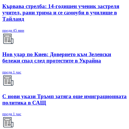
Кървава стрелба: 14-годишен ученик застреля
учител, рани трима и се самоуби в училище в
Тайланд
преди 45 мин
Нов удар по Киев: Доверието към Зеленски
бележи спад след протестите в Украйна
преди 1 час
С нови укази Тръмп затяга още имиграционната
политика в САЩ
преди 1 час