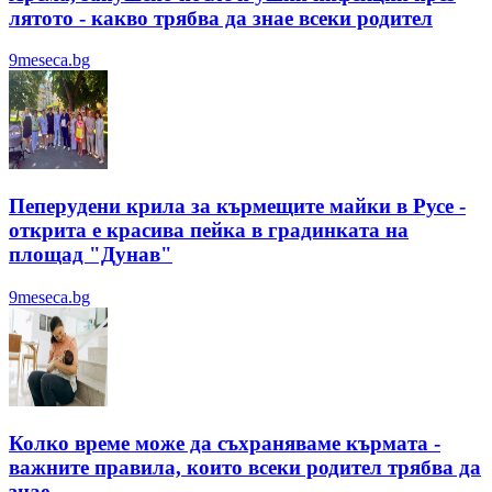
лятотo - какво трябва да знае всеки родител
9meseca.bg
Пеперудени крила за кърмещите майки в Русе -
открита е красива пейка в градинката на
площад "Дунав"
9meseca.bg
Колко време може да съхраняваме кърмата -
важните правила, които всеки родител трябва да
знае