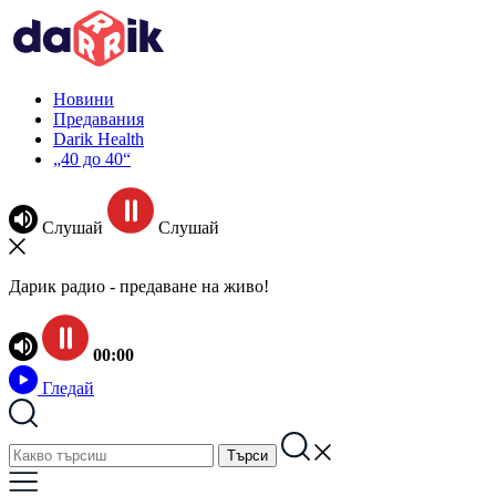
Новини
Предавания
Darik Health
„40 до 40“
Слушай
Слушай
Дарик радио - предаване на живо!
00:00
Гледай