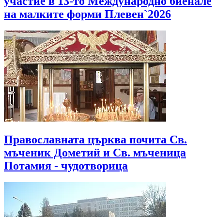
участие в 13-то Международно биенале
на малките форми Плевен`2026
Православната църква почита Св.
мъченик Дометий и Св. мъченица
Потамия - чудотворица