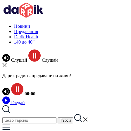
Новини
Предавания
Darik Health
„40 до 40“
Слушай
Слушай
Дарик радио - предаване на живо!
00:00
Гледай