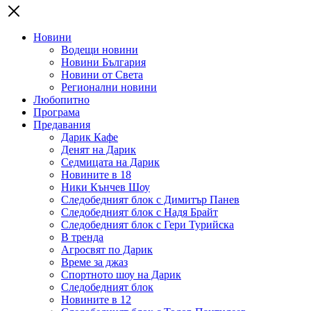
Новини
Водещи новини
Новини България
Новини от Света
Регионални новини
Любопитно
Програма
Предавания
Дарик Кафе
Денят на Дарик
Седмицата на Дарик
Новините в 18
Ники Кънчев Шоу
Следобедният блок с Димитър Панев
Следобедният блок с Надя Брайт
Следобедният блок с Гери Турийска
В тренда
Агросвят по Дарик
Време за джаз
Спортното шоу на Дарик
Следобедният блок
Новините в 12