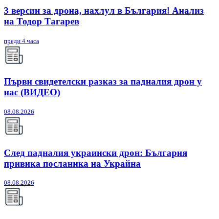
3 версии за дрона, нахлул в България! Анализ
на Тодор Тагарев
преди 4 часа
Първи свидетелски разказ за падналия дрон у
нас (ВИДЕО)
08.08.2026
След падналия украински дрон: България
привика посланика на Украйна
08.08.2026