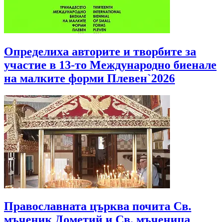
Определиха авторите и творбите за
участие в 13-то Международно биенале
на малките форми Плевен`2026
Православната църква почита Св.
мъченик Дометий и Св. мъченица