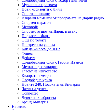
Следобедният блок с Тодор Пантилеев
Музикална програма
Нови хоризонти с Лили
Спортни новини
Избрани моменти от програмата на Дарик радио
Спортен маратон
Metropolis
Спортното шоу на Дарик в аванс
Подкаст в ефира
Още по темата
Портрети на успеха
Как да живеем до 100?
Финес
Дебатът
Следобедният блок с Георги Иванов
Мечтани дестинации
Гласът на изкуството
Квадратни метри
Следобедна криза
Новите 240: Посоката на България
Часът на успеха
Connected
Денят на храбростта
Бранд България
На живо