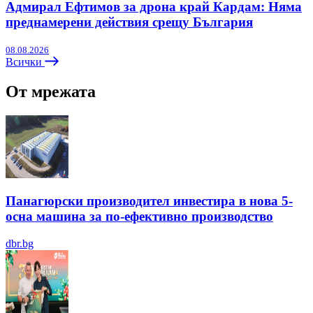
Адмирал Ефтимов за дрона край Кардам: Няма
преднамерени действия срещу България
08.08.2026
Всички
От мрежата
Панагюрски производител инвестира в нова 5-
осна машина за по-ефективно производство
dbr.bg