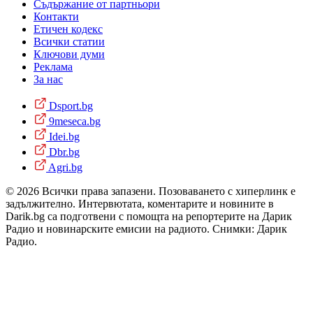
Съдържание от партньори
Контакти
Етичен кодекс
Всички статии
Ключови думи
Реклама
За нас
Dsport.bg
9meseca.bg
Idei.bg
Dbr.bg
Agri.bg
© 2026 Всички права запазени. Позоваването с хиперлинк е
задължително. Интервютата, коментарите и новините в
Darik.bg са подготвени с помощта на репортерите на Дарик
Радио и новинарските емисии на радиото. Снимки: Дарик
Радио.