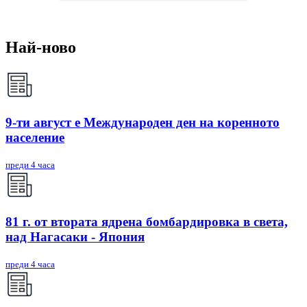
Най-ново
9-ти август е Международен ден на коренното
население
преди 4 часа
81 г. от втората ядрена бомбардировка в света,
над Нагасаки - Япония
преди 4 часа