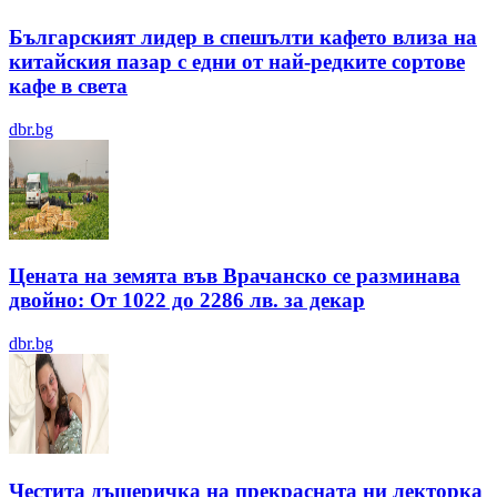
Българският лидер в спешълти кафето влиза на
китайския пазар с едни от най-редките сортове
кафе в света
dbr.bg
Цената на земята във Врачанско се разминава
двойно: От 1022 до 2286 лв. за декар
dbr.bg
Честита дъщеричка на прекрасната ни лекторка