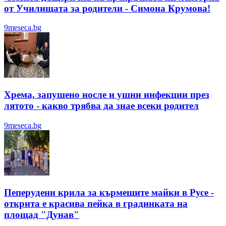
от Училищата за родители - Симона Крумова!
9meseca.bg
Хрема, запушено носле и ушни инфекции през
лятотo - какво трябва да знае всеки родител
9meseca.bg
Пеперудени крила за кърмещите майки в Русе -
открита е красива пейка в градинката на
площад "Дунав"