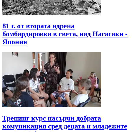
81 г. от втората ядрена
бомбардировка в света, над Нагасаки -
Япония
Тренинг курс насърчи добрата
комуникация сред децата и младежите