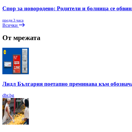
Спор за новородено: Родители и болница се обви
преди 3 часа
Всички
От мрежата
Лидл България поетапно преминава към обозначав
dbr.bg