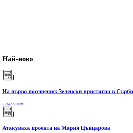
Най-ново
На първо посещение: Зеленски пристигна в Сърб
преди 6 мин
Атакуваха проекта на Мария Цънцарова