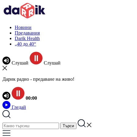
Новини
Предавания
Darik Health
„40 до 40“
Слушай
Слушай
Дарик радио - предаване на живо!
00:00
Гледай