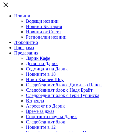
Новини
Водещи новини
Новини България
Новини от Света
Регионални новини
Любопитно
Програма
Предавания
Дарик Кафе
Денят на Дарик
Седмицата на Дарик
Новините в 18
Ники Кънчев Шоу
Следобедният блок с Димитър Панев
Следобедният блок с Надя Брайт
Следобедният блок с Гери Турийска
В тренда
Агросвят по Дарик
Време за джаз
Спортното шоу на Дарик
Следобедният блок
Новините в 12