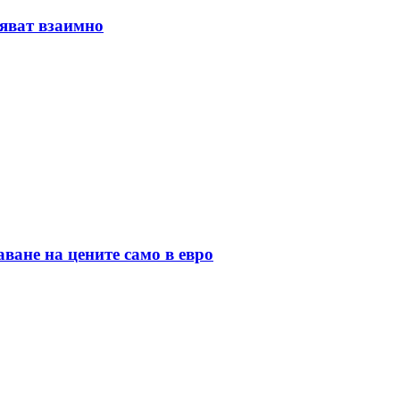
няват взаимно
ане на цените само в евро