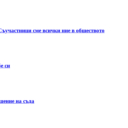
 Съучастници сме всички ние в обществото
е си
шение на съда