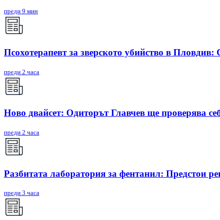
преди 9 мин
Псохотерапевт за зверското убийство в Пловдив:
преди 2 часа
Ново двайсет: Одиторът Главчев ще проверява себ
преди 2 часа
Разбитата лаборатория за фентанил: Предстои ре
преди 3 часа