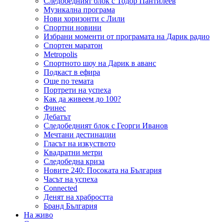
Следобедният блок с Тодор Пантилеев
Музикална програма
Нови хоризонти с Лили
Спортни новини
Избрани моменти от програмата на Дарик радио
Спортен маратон
Metropolis
Спортното шоу на Дарик в аванс
Подкаст в ефира
Още по темата
Портрети на успеха
Как да живеем до 100?
Финес
Дебатът
Следобедният блок с Георги Иванов
Мечтани дестинации
Гласът на изкуството
Квадратни метри
Следобедна криза
Новите 240: Посоката на България
Часът на успеха
Connected
Денят на храбростта
Бранд България
На живо