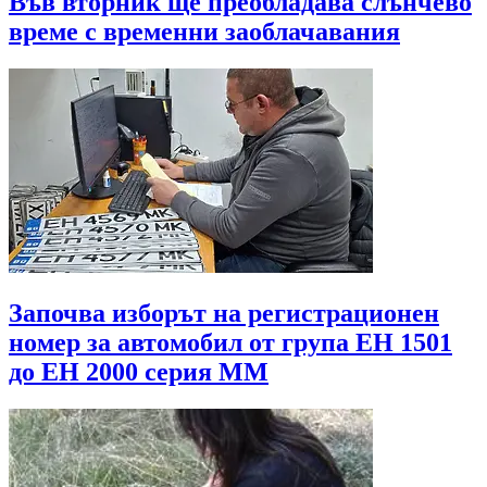
Във вторник ще преобладава слънчево
време с временни заоблачавания
Започва изборът на регистрационен
номер за автомобил от група ЕН 1501
до EH 2000 серия MМ