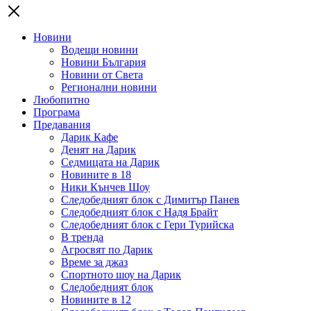
Новини
Водещи новини
Новини България
Новини от Света
Регионални новини
Любопитно
Програма
Предавания
Дарик Кафе
Денят на Дарик
Седмицата на Дарик
Новините в 18
Ники Кънчев Шоу
Следобедният блок с Димитър Панев
Следобедният блок с Надя Брайт
Следобедният блок с Гери Турийска
В тренда
Агросвят по Дарик
Време за джаз
Спортното шоу на Дарик
Следобедният блок
Новините в 12