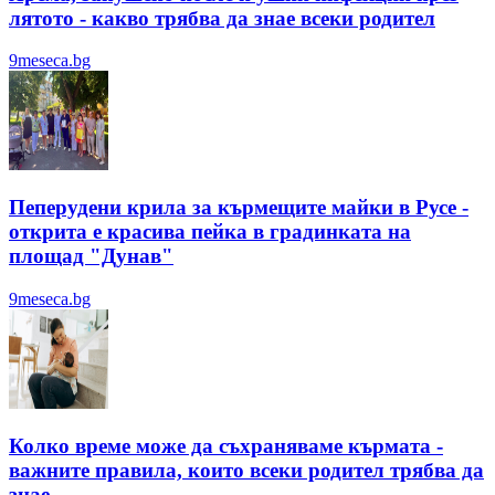
лятотo - какво трябва да знае всеки родител
9meseca.bg
Пеперудени крила за кърмещите майки в Русе -
открита е красива пейка в градинката на
площад "Дунав"
9meseca.bg
Колко време може да съхраняваме кърмата -
важните правила, които всеки родител трябва да
знае