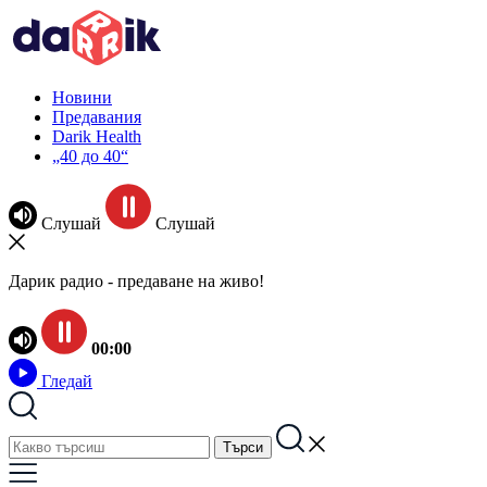
Новини
Предавания
Darik Health
„40 до 40“
Слушай
Слушай
Дарик радио - предаване на живо!
00:00
Гледай