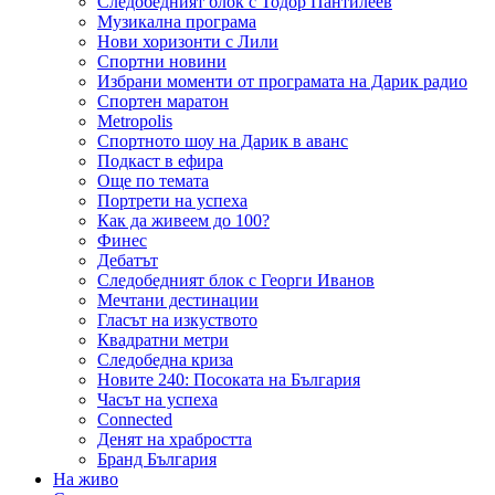
Следобедният блок с Тодор Пантилеев
Музикална програма
Нови хоризонти с Лили
Спортни новини
Избрани моменти от програмата на Дарик радио
Спортен маратон
Metropolis
Спортното шоу на Дарик в аванс
Подкаст в ефира
Още по темата
Портрети на успеха
Как да живеем до 100?
Финес
Дебатът
Следобедният блок с Георги Иванов
Мечтани дестинации
Гласът на изкуството
Квадратни метри
Следобедна криза
Новите 240: Посоката на България
Часът на успеха
Connected
Денят на храбростта
Бранд България
На живо