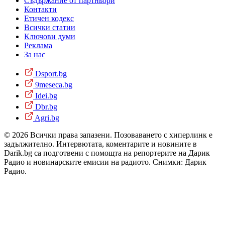
Съдържание от партньори
Контакти
Етичен кодекс
Всички статии
Ключови думи
Реклама
За нас
Dsport.bg
9meseca.bg
Idei.bg
Dbr.bg
Agri.bg
© 2026 Всички права запазени. Позоваването с хиперлинк е
задължително. Интервютата, коментарите и новините в
Darik.bg са подготвени с помощта на репортерите на Дарик
Радио и новинарските емисии на радиото. Снимки: Дарик
Радио.