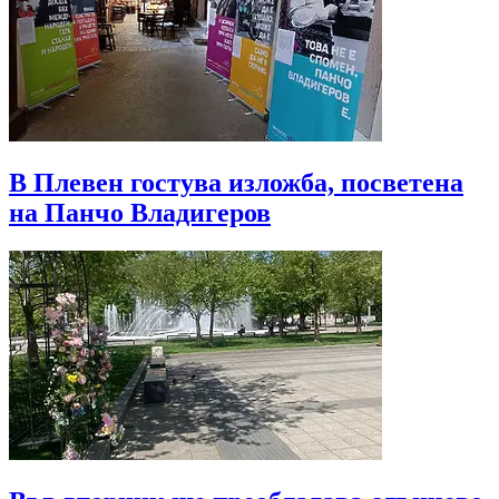
В Плевен гостува изложба, посветена
на Панчо Владигеров