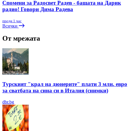
Спомени за Радосвет Радев - бащата на Дарик
радио! Говори Дима Радева
преди 1 час
Всички
От мрежата
Турският "крал на дюнерите" плати 3 млн. евро
за сватбата на сина си в Италия (снимки)
dbr.bg