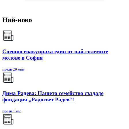
Най-ново
Спешно евакуираха един от най-големите
молове в София
преди 29 мин
Дима Радева: Нашето семейство създаде
фондация „Радосвет Радев“!
преди 1 час