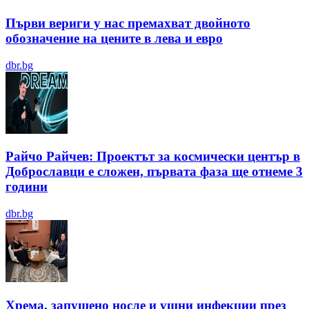
Първи вериги у нас премахват двойното
обозначение на цените в лева и евро
dbr.bg
Райчо Райчев: Проектът за космически център в
Доброславци е сложен, първата фаза ще отнеме 3
години
dbr.bg
Хрема, запушено носле и ушни инфекции през