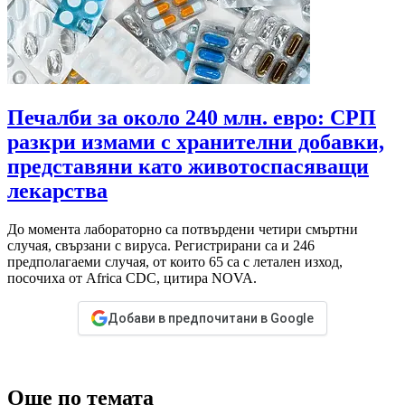
Печалби за около 240 млн. евро: СРП
разкри измами с хранителни добавки,
представяни като животоспасяващи
лекарства
До момента лабораторно са потвърдени четири смъртни
случая, свързани с вируса. Регистрирани са и 246
предполагаеми случая, от които 65 са с летален изход,
посочиха от Africa CDC, цитира NOVA.
Добави в предпочитани в Google
Още по темата