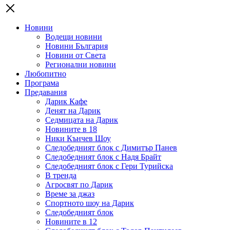
Новини
Водещи новини
Новини България
Новини от Света
Регионални новини
Любопитно
Програма
Предавания
Дарик Кафе
Денят на Дарик
Седмицата на Дарик
Новините в 18
Ники Кънчев Шоу
Следобедният блок с Димитър Панев
Следобедният блок с Надя Брайт
Следобедният блок с Гери Турийска
В тренда
Агросвят по Дарик
Време за джаз
Спортното шоу на Дарик
Следобедният блок
Новините в 12