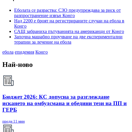
Еболата се разраства: СЗО предупреждава за риск от
разпространение извън Конго
Над 2200 е броят на регистрираните случаи на ебола в
Конго
САЩ забраниха пътуванията на американци от Конго
Започна мащабно проучване на две експериментални
терапии за лечение на ебола
ебола
епидемия
Конго
Най-ново
Бюджет 2026: КС допусна за разглеждане
искането на омбудсмана и обедини тези на ПП и
ГЕРБ
преди 11 мин