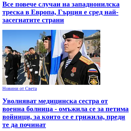
Все повече случаи на западнонилска
треска в Европа, Гърция е сред най-
засегнатите страни
Новини от Света
Уволняват медицинска сестра от
военна болница - омъжила се за петима
войници, за които се е грижила, преди
те да починат