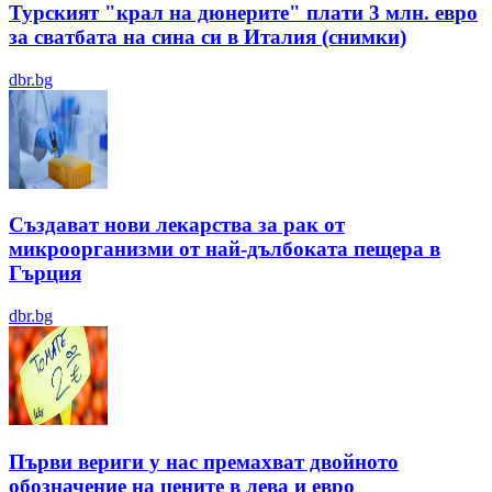
Турският "крал на дюнерите" плати 3 млн. евро
за сватбата на сина си в Италия (снимки)
dbr.bg
Създават нови лекарства за рак от
микроорганизми от най-дълбоката пещера в
Гърция
dbr.bg
Първи вериги у нас премахват двойното
обозначение на цените в лева и евро