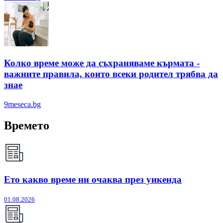
Колко време може да съхраняваме кърмата -
важните правила, които всеки родител трябва да
знае
9meseca.bg
Времето
Ето какво време ни очаква през уикенда
01.08.2026