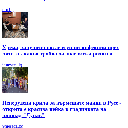
dbr.bg
Хрема, запушено носле и ушни инфекции през
лятотo - какво трябва да знае всеки родител
9meseca.bg
Пеперудени крила за кърмещите майки в Русе -
открита е красива пейка в градинката на
площад "Дунав"
9meseca.bg