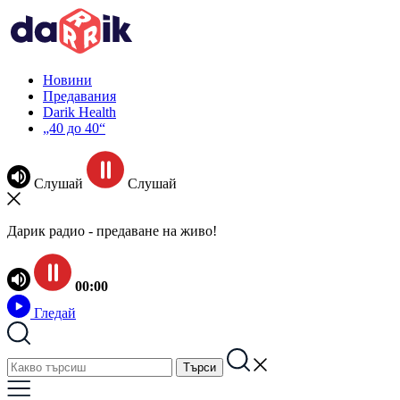
Новини
Предавания
Darik Health
„40 до 40“
Слушай
Слушай
Дарик радио - предаване на живо!
00:00
Гледай