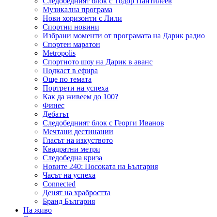
Следобедният блок с Тодор Пантилеев
Музикална програма
Нови хоризонти с Лили
Спортни новини
Избрани моменти от програмата на Дарик радио
Спортен маратон
Metropolis
Спортното шоу на Дарик в аванс
Подкаст в ефира
Още по темата
Портрети на успеха
Как да живеем до 100?
Финес
Дебатът
Следобедният блок с Георги Иванов
Мечтани дестинации
Гласът на изкуството
Квадратни метри
Следобедна криза
Новите 240: Посоката на България
Часът на успеха
Connected
Денят на храбростта
Бранд България
На живо