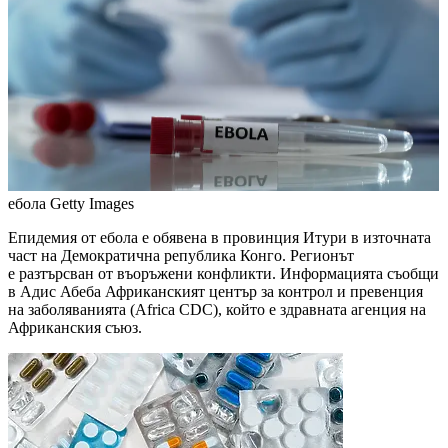
ебола
Getty Images
Епидемия от ебола е обявена в провинция Итури в източната
част на Демократична република Конго. Регионът
е разтърсван от въоръжени конфликти. Информацията съобщи
в Адис Абеба Африканският център за контрол и превенция
на заболяванията (Africa CDC), който е здравната агенция на
Африканския съюз.