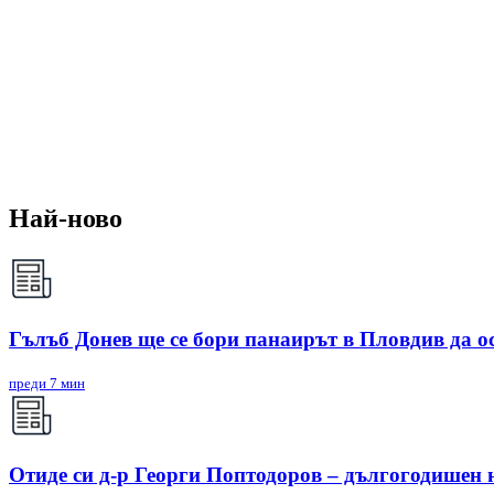
Най-ново
Гълъб Донев ще се бори панаирът в Пловдив да о
преди 7 мин
Отиде си д-р Георги Поптодоров – дългогодишен