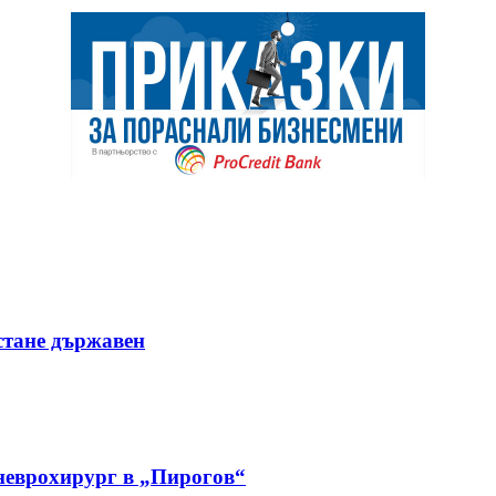
стане държавен
 неврохирург в „Пирогов“