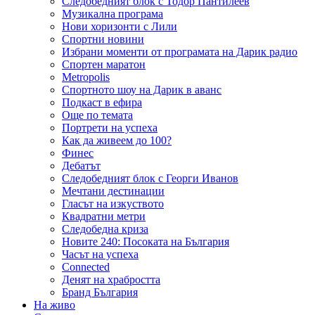
Следобедният блок с Тодор Пантилеев
Музикална програма
Нови хоризонти с Лили
Спортни новини
Избрани моменти от програмата на Дарик радио
Спортен маратон
Metropolis
Спортното шоу на Дарик в аванс
Подкаст в ефира
Още по темата
Портрети на успеха
Как да живеем до 100?
Финес
Дебатът
Следобедният блок с Георги Иванов
Мечтани дестинации
Гласът на изкуството
Квадратни метри
Следобедна криза
Новите 240: Посоката на България
Часът на успеха
Connected
Денят на храбростта
Бранд България
На живо