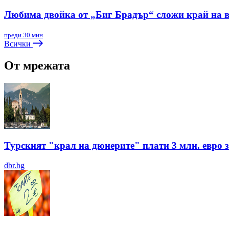
Любима двойка от „Биг Брадър“ сложи край на в
преди 30 мин
Всички
От мрежата
Турският "крал на дюнерите" плати 3 млн. евро з
dbr.bg