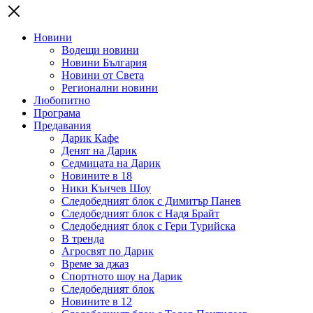
Новини
Водещи новини
Новини България
Новини от Света
Регионални новини
Любопитно
Програма
Предавания
Дарик Кафе
Денят на Дарик
Седмицата на Дарик
Новините в 18
Ники Кънчев Шоу
Следобедният блок с Димитър Панев
Следобедният блок с Надя Брайт
Следобедният блок с Гери Турийска
В тренда
Агросвят по Дарик
Време за джаз
Спортното шоу на Дарик
Следобедният блок
Новините в 12