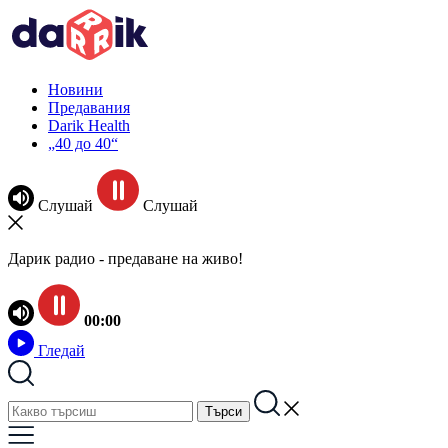
Новини
Предавания
Darik Health
„40 до 40“
Слушай
Слушай
Дарик радио - предаване на живо!
00:00
Гледай