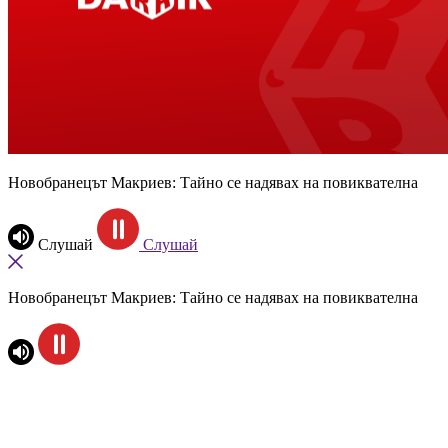
Новобранецът Макриев: Тайно се надявах на повиквателна
Слушай
Слушай
Новобранецът Макриев: Тайно се надявах на повиквателна