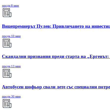
преди 8 мин
Вицепремиерът Пулев: Привличането на инвестиц
преди 10 мин
Скандални признания преди старта на „Ергенът: 
преди 13 мин
Автобусен шофьор свали дете със специални потре
преди 30 мин