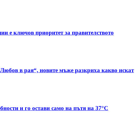
ии е ключов приоритет за правителството
Любов в рая“, новите мъже разкриха какво искат
бности и го остави само на пътя на 37°C