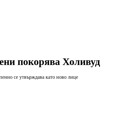
рени покорява Холивуд
епенно се утвърждава като ново лице