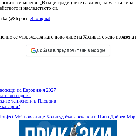
арските си корени. „Вкъщи традициите са живи, на масата винаг
мейството и наследството си.
mika @Stephen
♬ original
епенно се утвърждава като ново лице на Холивуд с ясно изразена 
Добави в предпочитани в Google
 водещи на Евровизия 2027
развали годежа
ските тенисисти в Пловдив
 България?
Project Mc²
ново лице Холивуд
българска кръв
Нина Добрев
Мар