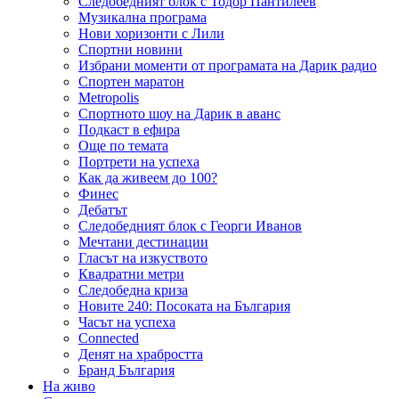
Следобедният блок с Тодор Пантилеев
Музикална програма
Нови хоризонти с Лили
Спортни новини
Избрани моменти от програмата на Дарик радио
Спортен маратон
Metropolis
Спортното шоу на Дарик в аванс
Подкаст в ефира
Още по темата
Портрети на успеха
Как да живеем до 100?
Финес
Дебатът
Следобедният блок с Георги Иванов
Мечтани дестинации
Гласът на изкуството
Квадратни метри
Следобедна криза
Новите 240: Посоката на България
Часът на успеха
Connected
Денят на храбростта
Бранд България
На живо