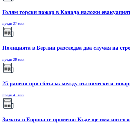
Голям горски пожар в Канада наложи евакуацият
преди 37 мин
Полицията в Берлин разследва два случая на стр
преди 39 мин
25 ранени при сблъсък между пътнически и товар
преди 41 мин
Зимата в Европа се променя: Къде ще има интенз