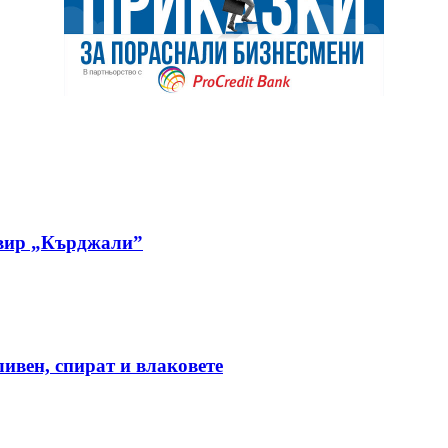
овир „Кърджали”
ивен, спират и влаковете