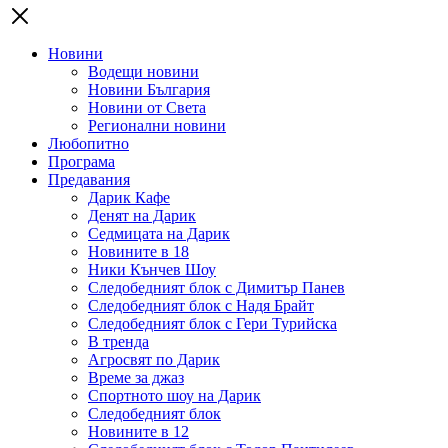
Новини
Водещи новини
Новини България
Новини от Света
Регионални новини
Любопитно
Програма
Предавания
Дарик Кафе
Денят на Дарик
Седмицата на Дарик
Новините в 18
Ники Кънчев Шоу
Следобедният блок с Димитър Панев
Следобедният блок с Надя Брайт
Следобедният блок с Гери Турийска
В тренда
Агросвят по Дарик
Време за джаз
Спортното шоу на Дарик
Следобедният блок
Новините в 12