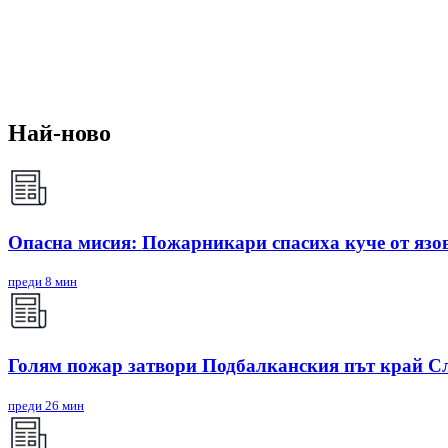
Най-ново
Опасна мисия: Пожарникари спасиха куче от яз
преди 8 мин
Голям пожар затвори Подбалканския път край Сл
преди 26 мин