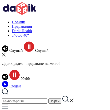
Новини
Предавания
Darik Health
„40 до 40“
Слушай
Слушай
Дарик радио - предаване на живо!
00:00
Гледай