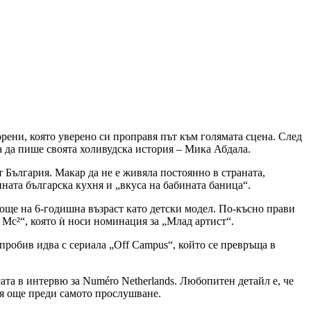
рени, която уверено си проправя път към голямата сцена. След
 да пише своята холивудска история – Мика Абдала.
т България. Макар да не е живяла постоянно в страната,
нната българска кухня и „вкуса на бабината баница“.
 още на 6-годишна възраст като детски модел. По-късно прави
 Mc²“, която ѝ носи номинация за „Млад артист“.
пробив идва с сериала „Off Campus“, който се превръща в
сата в интервю за Numéro Netherlands. Любопитен детайл е, че
нея още преди самото прослушване.