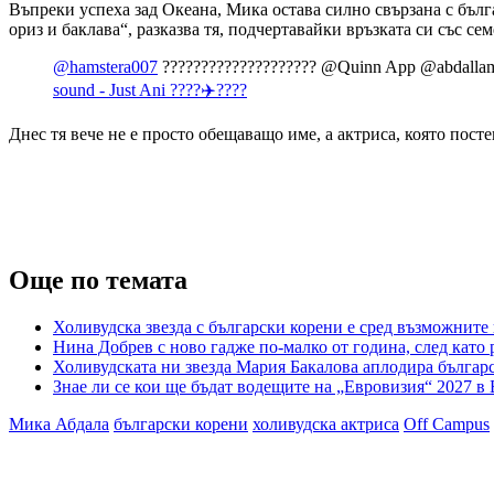
Въпреки успеха зад Океана, Мика остава силно свързана с бълг
ориз и баклава“, разказва тя, подчертавайки връзката си със се
@hamstera007
???????????????????? @Quinn App @abdalla
sound - Just Ani ????✈️????
Днес тя вече не е просто обещаващо име, а актриса, която пост
Още по темата
Холивудска звезда с български корени е сред възможните
Нина Добрев с ново гадже по-малко от година, след като 
Холивудската ни звезда Мария Бакалова аплодира българ
Знае ли се кои ще бъдат водещите на „Евровизия“ 2027 в
Мика Абдала
български корени
холивудска актриса
Off Campus