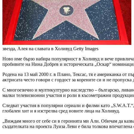
звезда, Алея на славата в Холивуд
Getty Images
Ново име бързо набира популярност в Холивуд и вече привлича
пробивите на Нина Добрев и историческата „Оскар“ номинация 
Родена на 13 май 2000 г. в Плано, Тексас, тя е американка от 
актрисата често говори с гордост за корените си и не пропуска
С многоезично и мултикултурно наследство – българско, ливанс
малки телевизионни участия и роли в късометражни продукции, 
Следват участия в популярни сериали и филми като „S.W.A.T.“,
глобален хит и я изстрелва сред новите лица на Холивуд.
„Виждам много от себе си в героинята ми Али. Обичам да казвам
създателката на проекта Луиза Леви е била толкова впечатлена