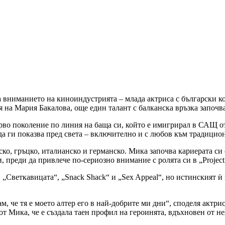
 вниманието на киноиндустрията – млада актриса с български ко
на Мария Бакалова, още един талант с балканска връзка започва
първо поколение по линия на баща си, който е имигрирал в САЩ о
 да ги показва пред света – включително и с любов към традицио
ко, гръцко, италианско и германско. Мика започва кариерата си
преди да привлече по-сериозно внимание с ролята си в „Project
 „Светкавицата“, „Snack Shack“ и „Sex Appeal“, но истинският ѝ 
, че тя е моето алтер его в най-добрите ми дни“, споделя актри
 от Мика, че е създала таен профил на героинята, вдъхновен от 