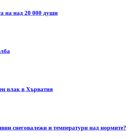
а на над 20 000 души
елба
ен влак в Хърватия
ивни снеговалежи и температури над нормите?