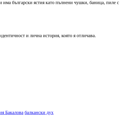
и има български ястия като пълнени чушки, баница, пиле с
идентичност и лична история, която я отличава.
ия Бакалова
балкански дух