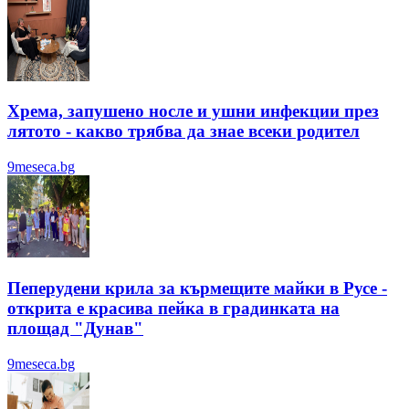
Хрема, запушено носле и ушни инфекции през
лятотo - какво трябва да знае всеки родител
9meseca.bg
Пеперудени крила за кърмещите майки в Русе -
открита е красива пейка в градинката на
площад "Дунав"
9meseca.bg