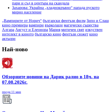
пари и съд в центъра на скандала
Захарова: Украйна „хладнокръвно“ напада руското
мирно население
„Вампирите от Норич“
български фентъзи филм
Зипо и Слаш
кино премиера
вампири
върколаци
магически същества
Алгара
Август и Елеонора
Мария
митичен свят
изкуствен
интелект в киното
българско кино
фентъзи сюжет
кино
актьори
Най-ново
Обзорните новини на Дарик радио в 18ч. на
07.08.2026г.
преди 11 мин