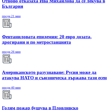
Отново отказаха Ива Михайлова да се лекува в
България
преди 21 мин
Фентаниловата епидемия: 20 евро дозата,
дрогирани и по метростанцията
преди 26 мин
Американското разузнаване: Русия може да
атакува НАТО и съюзническа държава тази есен
преди 40 мин
Голям пожар бушува в Пловдивско