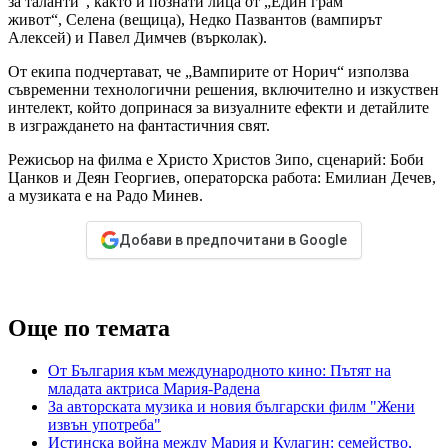
за таланти“, както и познати лица от „Един грам
живот“, Селена (вещица), Недко Пазвантов (вампирът
Алексей) и Павел Димчев (върколак).
От екипа подчертават, че „Вампирите от Норич“ използва
съвременни технологични решения, включително и изкуствен
интелект, който допринася за визуалните ефекти и детайлите
в изграждането на фантастичния свят.
Режисьор на филма е Христо Христов Зипо, сценарий: Боби
Цанков и Деян Георгиев, операторска работа: Емилиан Дечев,
а музиката е на Радо Минев.
Добави в предпочитани в Google
Още по темата
От България към международното кино: Пътят на
младата актриса Мария-Радена
За авторската музика и новия български филм "Жени
извън употреба"
Истинска война между Мария и Кулагин: семейство,