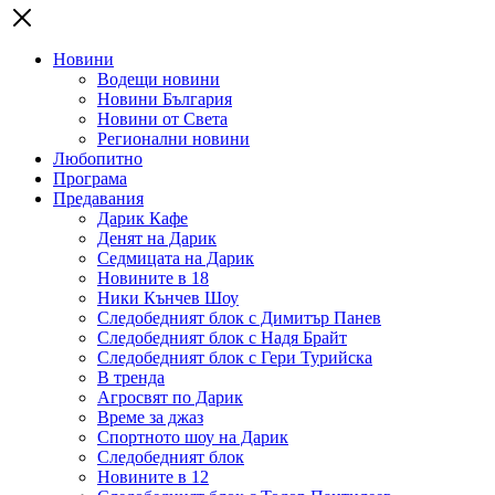
Новини
Водещи новини
Новини България
Новини от Света
Регионални новини
Любопитно
Програма
Предавания
Дарик Кафе
Денят на Дарик
Седмицата на Дарик
Новините в 18
Ники Кънчев Шоу
Следобедният блок с Димитър Панев
Следобедният блок с Надя Брайт
Следобедният блок с Гери Турийска
В тренда
Агросвят по Дарик
Време за джаз
Спортното шоу на Дарик
Следобедният блок
Новините в 12