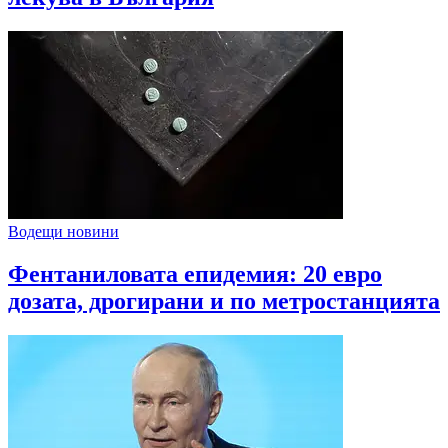
Водещи новини
Фентаниловата епидемия: 20 евро
дозата, дрогирани и по метростанцията