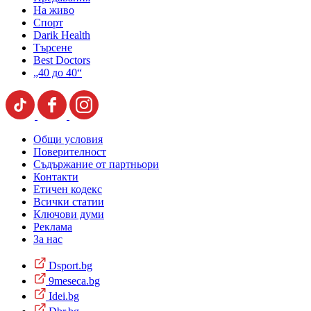
На живо
Спорт
Darik Health
Търсене
Best Doctors
„40 до 40“
Общи условия
Поверителност
Съдържание от партньори
Контакти
Етичен кодекс
Всички статии
Ключови думи
Реклама
За нас
Dsport.bg
9meseca.bg
Idei.bg