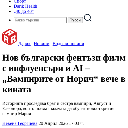
Спорт
Darik Health
„40 до 40“
Дарик
|
Новини
|
Водещи новини
Нов български фентъзи филм
с инфлуенсъри и AI –
„Вампирите от Норич“ вече в
кината
Историята проследява брат и сестра вампири, Август и
Елеонора, които поемат задачата да обучат новооткрития
вампир Мария
Невена Георгиева
20 Април 2026 17:03 ч.