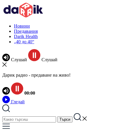
Новини
Предавания
Darik Health
„40 до 40“
Слушай
Слушай
Дарик радио - предаване на живо!
00:00
Гледай