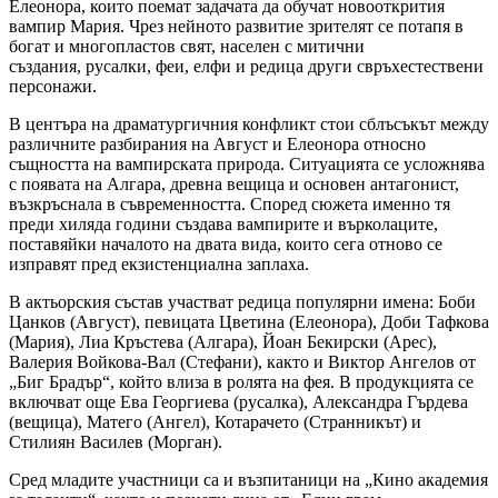
Елеонора, които поемат задачата да обучат новооткрития
вампир Мария. Чрез нейното развитие зрителят се потапя в
богат и многопластов свят, населен с митични
създания, русалки, феи, елфи и редица други свръхестествени
персонажи.
В центъра на драматургичния конфликт стои сблъсъкът между
различните разбирания на Август и Елеонора относно
същността на вампирската природа. Ситуацията се усложнява
с появата на Алгара, древна вещица и основен антагонист,
възкръснала в съвременността. Според сюжета именно тя
преди хиляда години създава вампирите и върколаците,
поставяйки началото на двата вида, които сега отново се
изправят пред екзистенциална заплаха.
В актьорския състав участват редица популярни имена: Боби
Цанков (Август), певицата Цветина (Елеонора), Доби Тафкова
(Мария), Лиа Кръстева (Алгара), Йоан Бекирски (Арес),
Валерия Войкова-Вал (Стефани), както и Виктор Ангелов от
„Биг Брадър“, който влиза в ролята на фея. В продукцията се
включват още Ева Георгиева (русалка), Александра Гърдева
(вещица), Матего (Ангел), Котарачето (Странникът) и
Стилиян Василев (Морган).
Сред младите участници са и възпитаници на „Кино академия