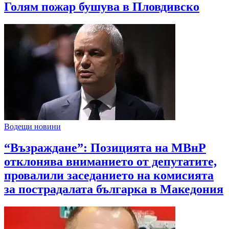
Голям пожар бушува в Пловдивско
Водещи новини
“Възраждане”: Позицията на МВнР
отклонява вниманието от депутатите,
провалили заседанието на комисията
за пострадалата българка в Македония