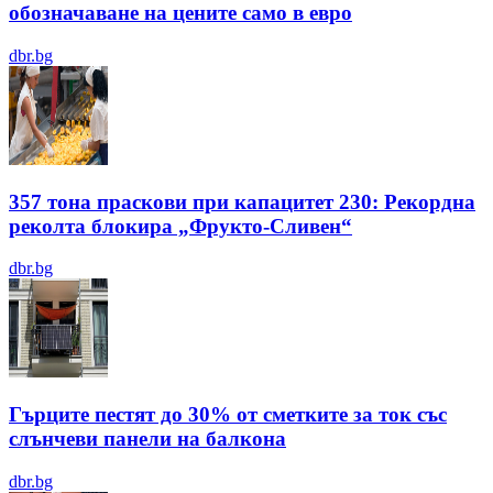
обозначаване на цените само в евро
dbr.bg
357 тона праскови при капацитет 230: Рекордна
реколта блокира „Фрукто-Сливен“
dbr.bg
Гърците пестят до 30% от сметките за ток със
слънчеви панели на балкона
dbr.bg