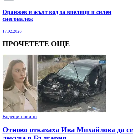
Оранжев и жълт код за виелици и силен
снеговалеж
17.02.2026
ПРОЧЕТЕТЕ ОЩЕ
Водещи новини
Отново отказаха Ива Михайлова да се
лекува в България