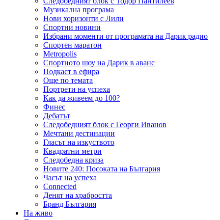
Следобедният блок с Тодор Пантилеев
Музикална програма
Нови хоризонти с Лили
Спортни новини
Избрани моменти от програмата на Дарик радио
Спортен маратон
Metropolis
Спортното шоу на Дарик в аванс
Подкаст в ефира
Още по темата
Портрети на успеха
Как да живеем до 100?
Финес
Дебатът
Следобедният блок с Георги Иванов
Мечтани дестинации
Гласът на изкуството
Квадратни метри
Следобедна криза
Новите 240: Посоката на България
Часът на успеха
Connected
Денят на храбростта
Бранд България
На живо