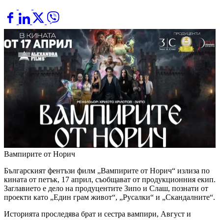
Вампирите от Норич
Българският фентъзи филм „Вампирите от Норич“ излиза по
кината от петък, 17 април, съобщават от продукционния екип.
Заглавието е дело на продуцентите Зипо и Слаш, познати от
проекти като „Един грам живот“, „Русалки“ и „Скандалните“.
Историята проследява брат и сестра вампири, Август и