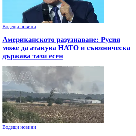
Водещи новини
Американското разузнаване: Русия
може да атакува НАТО и съюзническа
държава тази есен
Водещи новини