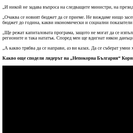
„И никой не задава въпроса на следващите министри, на презид
„Очаква се новият бюджет да се приеме. Не виждаме нищо засега
бюджет до година, какви икономически и социални показатели 
„Ще режат капиталовата програма, защото не могат да се изпъл
регионите и така нататък. Според мен ще вдигнат някои данъци,
„А какво трябва да се направи, аз ви казах. Да се съберат умн
Какво още сподели лидерът на „Непокорна България“ Корне