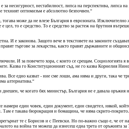
 е за несигурност, нестабилност, липса на перспектива, липса на
че техният оптимизъм е абсолютно безпочвен.“
 тогава може да не влезе България в еврозоната. Изключително жа
 е цел, то е средство. То е средство за растеж на брутния вътреш
тна. И е законова. Защото вече в текстовете на законите създава
 правят търгове за лекарства, както правят държавните и общинск
иключили. И за повечето хора, с които се срещам. Социологията 
те. Казва го Конституционният съд, не го казва Корнелия Нин
а. Все едно казват - ние сме лоши, ама няма и други, така че тря
ма алтернатива.“
 днешен, че когато бях министър, България не е давала оръжия н
е намери един човек, един документ, един свидетел, някой, който
и. Там е такава бюрокрация и бомащина, че няма скрито-покрито.
прегърнат те с Борисов и с Пеевски. Но по-важно също е, че от на
ачалото на война ти можеш да изнесеш една трета от оръжията за