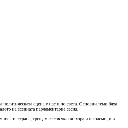
а политическата сцена у нас и по света. Основни теми бяха
алото на есенната парламентарна сесия.
м цялата страна, срещам се с всякакви хора и в големи, и в