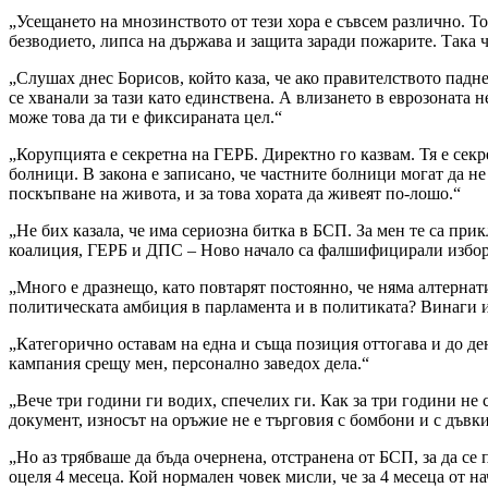
„Усещането на мнозинството от тези хора е съвсем различно. То
безводието, липса на държава и защита заради пожарите. Така 
„Слушах днес Борисов, който каза, че ако правителството падне,
се хванали за тази като единствена. А влизането в еврозоната не
може това да ти е фиксираната цел.“
„Корупцията е секретна на ГЕРБ. Директно го казвам. Тя е секре
болници. В закона е записано, че частните болници могат да не
поскъпване на живота, и за това хората да живеят по-лошо.“
„Не бих казала, че има сериозна битка в БСП. За мен те са пр
коалиция, ГЕРБ и ДПС – Ново начало са фалшифицирали избори
„Много е дразнещо, като повтарят постоянно, че няма алтернатив
политическата амбиция в парламента и в политиката? Винаги и
„Категорично оставам на една и съща позиция оттогава и до ден
кампания срещу мен, персонално заведох дела.“
„Вече три години ги водих, спечелих ги. Как за три години не с
документ, износът на оръжие не е търговия с бомбони и с дъвк
„Но аз трябваше да бъда очернена, отстранена от БСП, за да се 
оцеля 4 месеца. Кой нормален човек мисли, че за 4 месеца от н