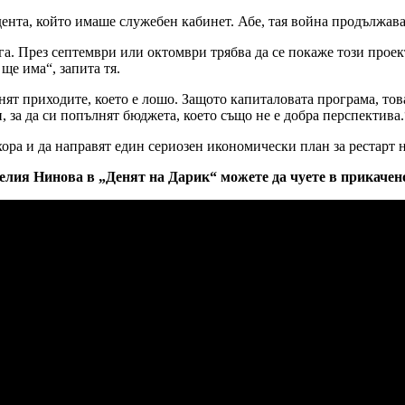
ента, който имаше служебен кабинет. Абе, тая война продължава
. През септември или октомври трябва да се покаже този проект 
ще има“, запита тя.
нят приходите, което е лошо. Защото капиталовата програма, тов
 за да си попълнят бюджета, което също не е добра перспектива.
и хора и да направят един сериозен икономически план за рестарт 
лия Нинова в „Денят на Дарик“ можете да чуете в прикачено