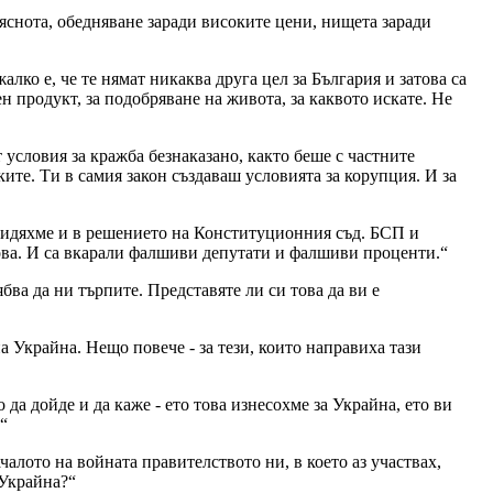
 яснота, обедняване заради високите цени, нищета заради
лко е, че те нямат никаква друга цел за България и затова са
ен продукт, за подобряване на живота, за каквото искате. Не
т условия за кражба безнаказано, както беше с частните
ите. Ти в самия закон създаваш условията за корупция. И за
я видяхме и в решението на Конституционния съд. БСП и
ова. И са вкарали фалшиви депутати и фалшиви проценти.“
бва да ни търпите. Представяте ли си това да ви е
а Украйна. Нещо повече - за тези, които направиха тази
 да дойде и да каже - ето това изнесохме за Украйна, ето ви
“
чалото на войната правителството ни, в което аз участвах,
 Украйна?“