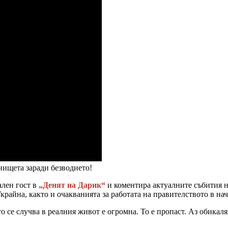
нищета заради безводието!
ален гост в
„Денят на Дарик“
и коментира актуалните събития н
крайна, както и очакванията за работата на правителството в нач
о се случва в реалния живот е огромна. То е пропаст. Аз обикаля