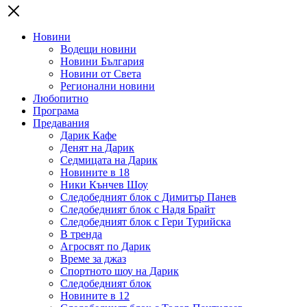
Новини
Водещи новини
Новини България
Новини от Света
Регионални новини
Любопитно
Програма
Предавания
Дарик Кафе
Денят на Дарик
Седмицата на Дарик
Новините в 18
Ники Кънчев Шоу
Следобедният блок с Димитър Панев
Следобедният блок с Надя Брайт
Следобедният блок с Гери Турийска
В тренда
Агросвят по Дарик
Време за джаз
Спортното шоу на Дарик
Следобедният блок
Новините в 12