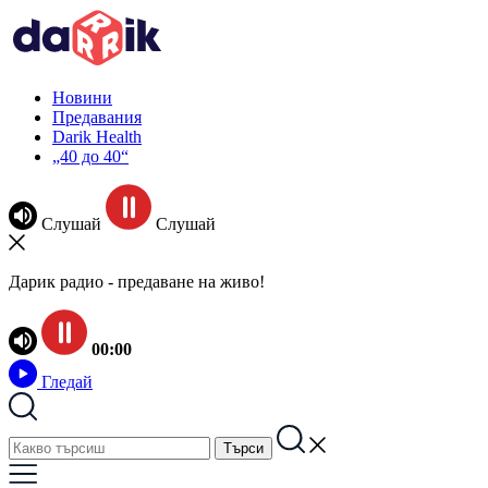
Новини
Предавания
Darik Health
„40 до 40“
Слушай
Слушай
Дарик радио - предаване на живо!
00:00
Гледай