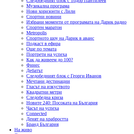
Следобедният блок с Тодор Пантилеев
Музикална програма
Нови хоризонти с Лили
Спортни новини
Избрани моменти от програмата на Дарик радио
Спортен маратон
Metropolis
Спортното шоу на Дарик в аванс
Подкаст в ефира
Още по темата
Портрети на успеха
Как да живеем до 100?
Финес
Дебатът
Следобедният блок с Георги Иванов
Мечтани дестинации
Гласът на изкуството
Квадратни метри
Следобедна криза
Новите 240: Посоката на България
Часът на успеха
Connected
Денят на храбростта
Бранд България
На живо