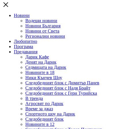
Новини
Водещи новини
Новини България
Новини от Света
Регионални новини
Любопитно
Програма
Предавания
Дарик Кафе
Денят на Дарик
Седмицата на Дарик
Новините в 18
Ники Кънчев Шоу
Следобедният блок с Димитър Панев
Следобедният блок с Надя Брайт
Следобедният блок с Гери Турийска
В тренда
Агросвят по Дарик
Време за джаз
Спортното шоу на Дарик
Следобедният блок
Новините в 12