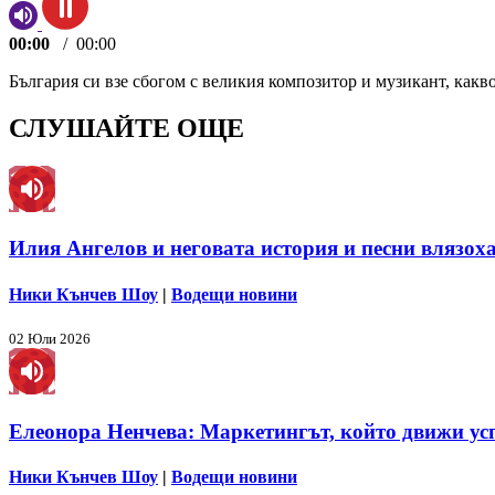
00:00
/
00:00
България си взе сбогом с великия композитор и музикант, какв
СЛУШАЙТЕ ОЩЕ
Илия Ангелов и неговата история и песни влязоха
Ники Кънчев Шоу
|
Водещи новини
02 Юли 2026
Елеонора Ненчева: Маркетингът, който движи ус
Ники Кънчев Шоу
|
Водещи новини