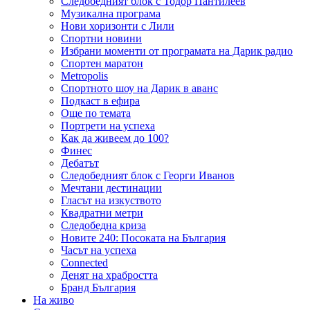
Следобедният блок с Тодор Пантилеев
Музикална програма
Нови хоризонти с Лили
Спортни новини
Избрани моменти от програмата на Дарик радио
Спортен маратон
Metropolis
Спортното шоу на Дарик в аванс
Подкаст в ефира
Още по темата
Портрети на успеха
Как да живеем до 100?
Финес
Дебатът
Следобедният блок с Георги Иванов
Мечтани дестинации
Гласът на изкуството
Квадратни метри
Следобедна криза
Новите 240: Посоката на България
Часът на успеха
Connected
Денят на храбростта
Бранд България
На живо