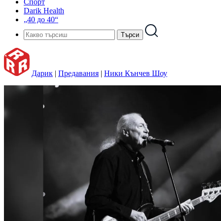
Спорт
Darik Health
„40 до 40“
Дарик
|
Предавания
|
Ники Кънчев Шоу