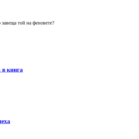
о завеща той на феновете?
 в книга
пеха