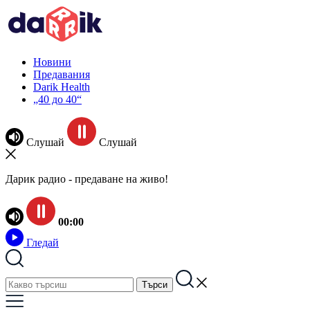
Новини
Предавания
Darik Health
„40 до 40“
Слушай
Слушай
Дарик радио - предаване на живо!
00:00
Гледай