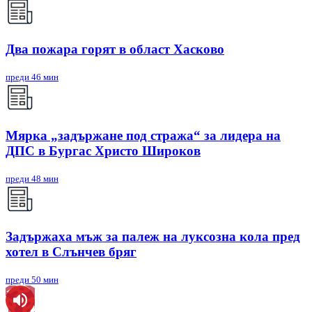
Два пожара горят в област Хасково
преди 46 мин
Мярка „задържане под стража“ за лидера на
ДПС в Бургас Христо Широков
преди 48 мин
Задържаха мъж за палеж на луксозна кола пред
хотел в Слънчев бряг
преди 50 мин