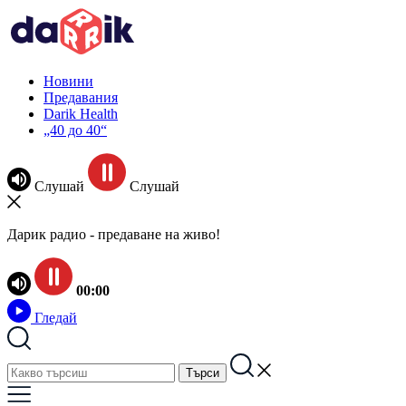
Новини
Предавания
Darik Health
„40 до 40“
Слушай
Слушай
Дарик радио - предаване на живо!
00:00
Гледай