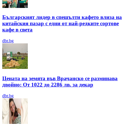
Българският лидер в спешълти кафето влиза на
китайския пазар с едни от най-редките сортове
кафе в света
dbr.bg
Цената на земята във Врачанско се разминава
двойно: От 1022 до 2286 лв. за декар
dbr.bg