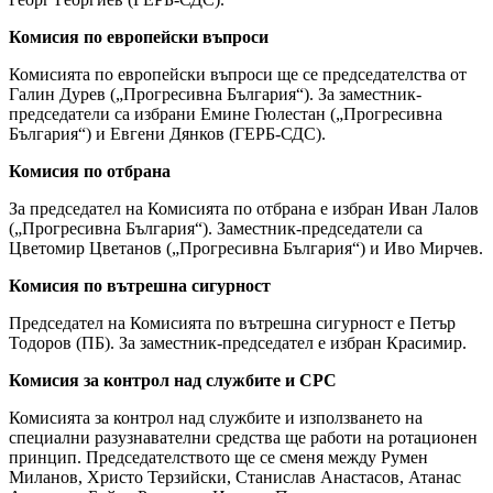
Комисия по европейски въпроси
Комисията по европейски въпроси ще се председателства от
Галин Дурев („Прогресивна България“). За заместник-
председатели са избрани Емине Гюлестан („Прогресивна
България“) и Евгени Дянков (ГЕРБ-СДС).
Комисия по отбрана
За председател на Комисията по отбрана е избран Иван Лалов
(„Прогресивна България“). Заместник-председатели са
Цветомир Цветанов („Прогресивна България“) и Иво Мирчев.
Комисия по вътрешна сигурност
Председател на Комисията по вътрешна сигурност е Петър
Тодоров (ПБ). За заместник-председател е избран Красимир.
Комисия за контрол над службите и СРС
Комисията за контрол над службите и използването на
специални разузнавателни средства ще работи на ротационен
принцип. Председателството ще се сменя между Румен
Миланов, Христо Терзийски, Станислав Анастасов, Атанас