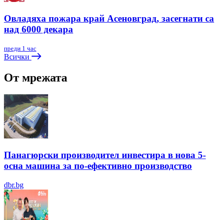
Овладяха пожара край Асеновград, засегнати са
над 6000 декара
преди 1 час
Всички
От мрежата
Панагюрски производител инвестира в нова 5-
осна машина за по-ефективно производство
dbr.bg