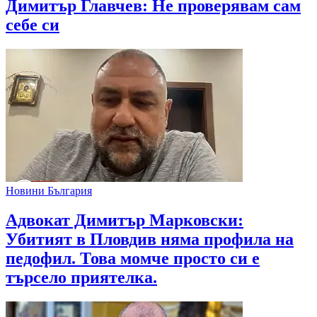
Димитър Главчев: Не проверявам сам
себе си
Новини България
Адвокат Димитър Марковски:
Убитият в Пловдив няма профила на
педофил. Това момче просто си е
търсело приятелка.