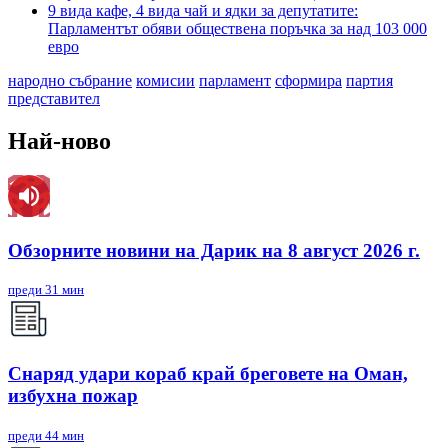
9 вида кафе, 4 вида чай и ядки за депутатите:
Парламентът обяви обществена поръчка за над 103 000
евро
народно събрание
комисии
парламент
сформира
партия
представител
Най-ново
Обзорните новини на Дарик на 8 август 2026 г.
преди 31 мин
Снаряд удари кораб край бреговете на Оман,
избухна пожар
преди 44 мин