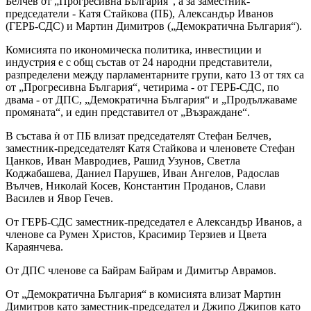
Белчев от „Прогресивна България“, а за заместник-
председатели - Катя Стайкова (ПБ), Александър Иванов
(ГЕРБ-СДС) и Мартин Димитров („Демократична България“).
Комисията по икономическа политика, инвестиции и
индустрия е с общ състав от 24 народни представители,
разпределени между парламентарните групи, като 13 от тях са
от „Прогресивна България“, четирима - от ГЕРБ-СДС, по
двама - от ДПС, „Демократична България“ и „Продължаваме
промяната“, и един представител от „Възраждане“.
В състава ѝ от ПБ влизат председателят Стефан Белчев,
заместник-председателят Катя Стайкова и членовете Стефан
Цанков, Иван Мавродиев, Рашид Узунов, Светла
Коджабашева, Даниел Парушев, Иван Ангелов, Радослав
Вълчев, Николай Косев, Константин Проданов, Слави
Василев и Явор Гечев.
От ГЕРБ-СДС заместник-председател е Александър Иванов, а
членове са Румен Христов, Красимир Терзиев и Цвета
Караянчева.
От ДПС членове са Байрам Байрам и Димитър Аврамов.
От „Демократична България“ в комисията влизат Мартин
Димитров като заместник-председател и Джипо Джипов като