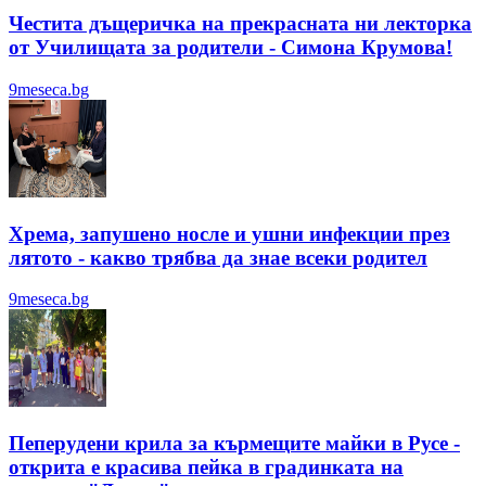
Честита дъщеричка на прекрасната ни лекторка
от Училищата за родители - Симона Крумова!
9meseca.bg
Хрема, запушено носле и ушни инфекции през
лятотo - какво трябва да знае всеки родител
9meseca.bg
Пеперудени крила за кърмещите майки в Русе -
открита е красива пейка в градинката на