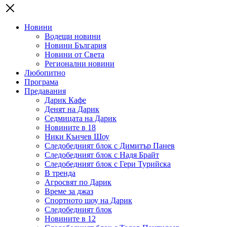
Новини
Водещи новини
Новини България
Новини от Света
Регионални новини
Любопитно
Програма
Предавания
Дарик Кафе
Денят на Дарик
Седмицата на Дарик
Новините в 18
Ники Кънчев Шоу
Следобедният блок с Димитър Панев
Следобедният блок с Надя Брайт
Следобедният блок с Гери Турийска
В тренда
Агросвят по Дарик
Време за джаз
Спортното шоу на Дарик
Следобедният блок
Новините в 12