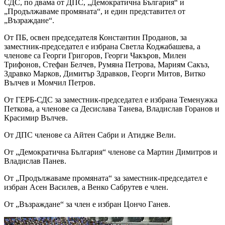
СДС, по двама от ДПС, „Демократична България“ и
„Продължаваме промяната“, и един представител от
„Възраждане“.
От ПБ, освен председателя Константин Проданов, за
заместник-председател е избрана Светла Коджабашева, а
членове са Георги Григоров, Георги Чакъров, Милен
Трифонов, Стефан Белчев, Румяна Петрова, Мариям Сакъз,
Здравко Марков, Димитър Здравков, Георги Митов, Витко
Вълчев и Момчил Петров.
От ГЕРБ-СДС за заместник-председател е избрана Теменужка
Петкова, а членове са Десислава Танева, Владислав Горанов и
Красимир Вълчев.
От ДПС членове са Айтен Сабри и Атидже Вели.
От „Демократична България“ членове са Мартин Димитров и
Владислав Панев.
От „Продължаваме промяната“ за заместник-председател е
избран Асен Василев, а Венко Сабрутев е член.
От „Възраждане“ за член е избран Цончо Ганев.