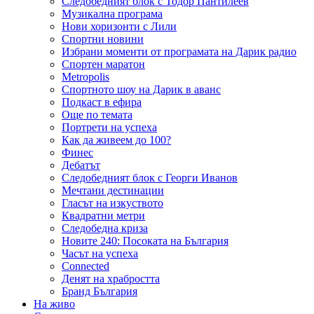
Следобедният блок с Тодор Пантилеев
Музикална програма
Нови хоризонти с Лили
Спортни новини
Избрани моменти от програмата на Дарик радио
Спортен маратон
Metropolis
Спортното шоу на Дарик в аванс
Подкаст в ефира
Още по темата
Портрети на успеха
Как да живеем до 100?
Финес
Дебатът
Следобедният блок с Георги Иванов
Мечтани дестинации
Гласът на изкуството
Квадратни метри
Следобедна криза
Новите 240: Посоката на България
Часът на успеха
Connected
Денят на храбростта
Бранд България
На живо