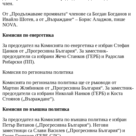
член.
От „Продължаваме промяната“ членове са Богдан Богданов и
Ивайло Шотев, а от „Възраждане“ – Борис Аладжов, пише
NOVA.
Комисия по енергетика
За председател на Комисията по енергетика е избран Стефан
Цанков от „Прогресивна България“. За заместник-
председатели са избрани Жечо Станков (ГЕРБ) и Радослав
Рибарски (ПП).
Комисия по регионална политика
Комисията по регионална политика ще се ръководи от
Мартин Жлябинков от „Прогресивна България“. За заместник-
председатели са избрани Николай Нанков (ГЕРБ) и Коста
Стоянов („Възраждане“).
Комисия по външна политика
За председател на Комисията по външна политика е избран
Петър Витанов („Прогресивна България“). Негови
заместници са Слави Василев („Прогресивна България“) и
Георг Георгиев (ГЕРБ-СДС).