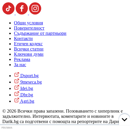
Общи условия
Поверителност
Съдържание от партньори
Контакти
Етичен кодекс
Всички статии
Ключови думи
Реклама
За нас
Dsport.bg
9meseca.bg
Idei.bg
Dbr.bg
Agri.bg
© 2026 Всички права запазени. Позоваването с хиперлинк е
задължително. Интервютата, коментарите и новините в
Darik.bg са подготвени с помощта на репортерите на Дарик
Радио и новинарските емисии на радиото. Снимки: Дарик
РЕКЛАМА