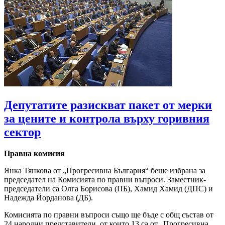
Депутатите разискват пакет от мерки
за цените и контрола върху горивния
сектор
Правна комисия
Янка Тянкова от „Прогресивна България“ беше избрана за
председател на Комисията по правни въпроси. Заместник-
председатели са Олга Борисова (ПБ), Хамид Хамид (ДПС) и
Надежда Йорданова (ДБ).
Комисията по правни въпроси също ще бъде с общ състав от
24 народни представители, от които 13 са от „Прогресивна