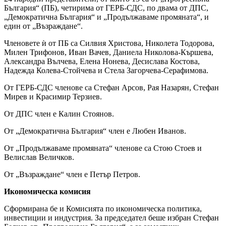
България“ (ПБ), четирима от ГЕРБ-СДС, по двама от ДПС,
„Демократична България“ и „Продължаваме промяната“, и
един от „Възраждане“.
Членовете ѝ от ПБ са Силвия Христова, Николета Тодорова,
Милен Трифонов, Иван Вачев, Даниела Николова-Кършева,
Александра Вълчева, Елена Нонева, Десислава Костова,
Надежда Колева-Стойчева и Стела Загорчева-Серафимова.
От ГЕРБ-СДС членове са Стефан Арсов, Рая Назарян, Стефан
Мирев и Красимир Терзиев.
От ДПС член е Калин Стоянов.
От „Демократична България“ член е Любен Иванов.
От „Продължаваме промяната“ членове са Стою Стоев и
Велислав Величков.
От „Възраждане“ член е Петър Петров.
Икономическа комисия
Сформирана бе и Комисията по икономическа политика,
инвестиции и индустрия. За председател беше избран Стефан