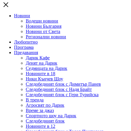
Новини
Водещи новини
Новини България
Новини от Света
Регионални новини
Любопитно
Програма
Предавания
Дарик Кафе
Денят на Дарик
Седмицата на Дарик
Новините в 18
Ники Кънчев Шоу
Следобедният блок с Димитър Панев
Следобедният блок с Надя Брайт
Следобедният блок с Гери Турийска
В тренда
Агросвят по Дарик
Време за джаз
Спортното шоу на Дарик
Следобедният блок
Новините в 12