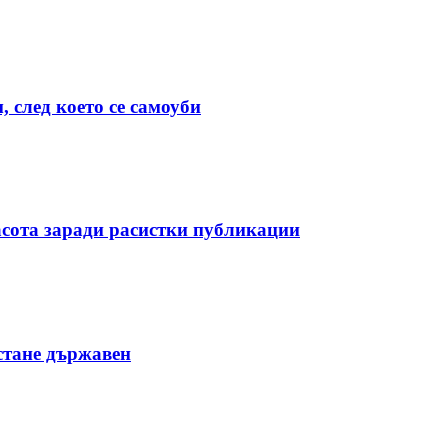
 след което се самоуби
асота заради расистки публикации
стане държавен