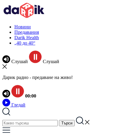
Новини
Предавания
Darik Health
„40 до 40“
Слушай
Слушай
Дарик радио - предаване на живо!
00:00
Гледай