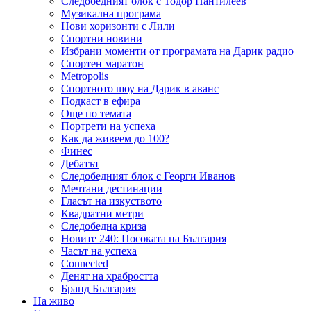
Следобедният блок с Тодор Пантилеев
Музикална програма
Нови хоризонти с Лили
Спортни новини
Избрани моменти от програмата на Дарик радио
Спортен маратон
Metropolis
Спортното шоу на Дарик в аванс
Подкаст в ефира
Още по темата
Портрети на успеха
Как да живеем до 100?
Финес
Дебатът
Следобедният блок с Георги Иванов
Мечтани дестинации
Гласът на изкуството
Квадратни метри
Следобедна криза
Новите 240: Посоката на България
Часът на успеха
Connected
Денят на храбростта
Бранд България
На живо