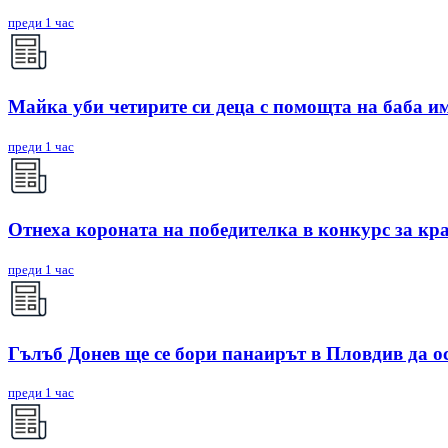
преди 1 час
Майка уби четирите си деца с помощта на баба им,
преди 1 час
Отнеха короната на победителка в конкурс за кр
преди 1 час
Гълъб Донев ще се бори панаирът в Пловдив да о
преди 1 час