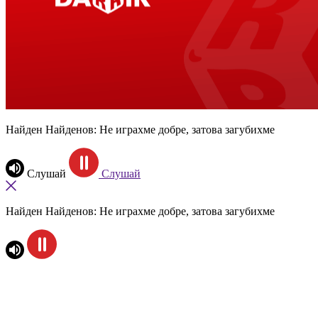
Найден Найденов: Не играхме добре, затова загубихме
Слушай
Слушай
Найден Найденов: Не играхме добре, затова загубихме