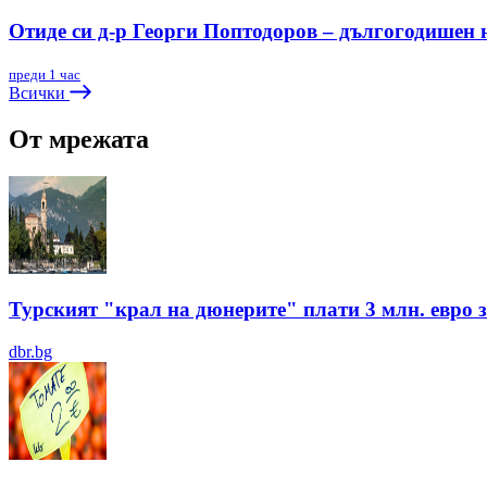
Отиде си д-р Георги Поптодоров – дългогодишен
преди 1 час
Всички
От мрежата
Турският "крал на дюнерите" плати 3 млн. евро з
dbr.bg