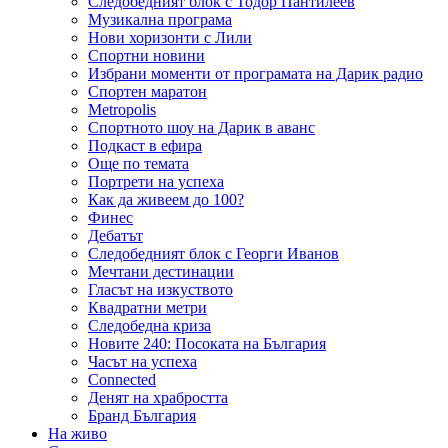
Следобедният блок с Тодор Пантилеев
Музикална програма
Нови хоризонти с Лили
Спортни новини
Избрани моменти от програмата на Дарик радио
Спортен маратон
Metropolis
Спортното шоу на Дарик в аванс
Подкаст в ефира
Още по темата
Портрети на успеха
Как да живеем до 100?
Финес
Дебатът
Следобедният блок с Георги Иванов
Мечтани дестинации
Гласът на изкуството
Квадратни метри
Следобедна криза
Новите 240: Посоката на България
Часът на успеха
Connected
Денят на храбростта
Бранд България
На живо