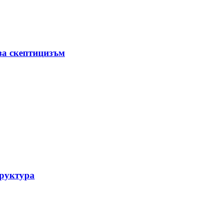
за скептицизъм
труктура