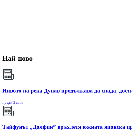
Най-ново
Нивото на река Дунав продължава да спада, дости
преди 3 мин
Тайфунът „Долфин” връхлетя южната японска п