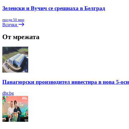
Зеленски и Вучич се срещнаха в Белград
преди 50 мин
Всички
От мрежата
Панагюрски производител инвестира в нова 5-ос
dbr.bg