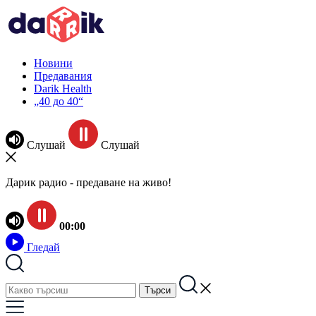
Новини
Предавания
Darik Health
„40 до 40“
Слушай
Слушай
Дарик радио - предаване на живо!
00:00
Гледай