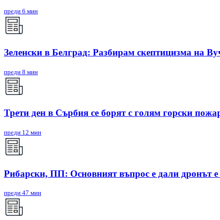
преди 6 мин
Зеленски в Белград: Разбирам скептицизма на Ву
преди 8 мин
Трети ден в Сърбия се борят с голям горски пожа
преди 12 мин
Рибарски, ПП: Основният въпрос е дали дронът е
преди 47 мин