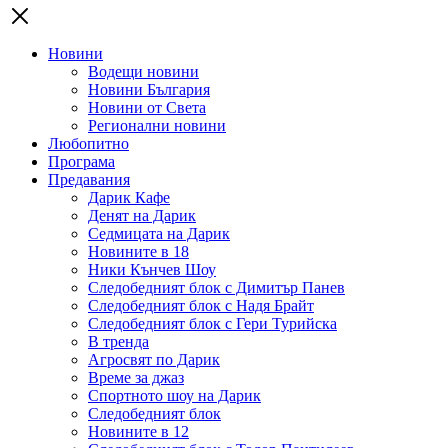
Новини
Водещи новини
Новини България
Новини от Света
Регионални новини
Любопитно
Програма
Предавания
Дарик Кафе
Денят на Дарик
Седмицата на Дарик
Новините в 18
Ники Кънчев Шоу
Следобедният блок с Димитър Панев
Следобедният блок с Надя Брайт
Следобедният блок с Гери Турийска
В тренда
Агросвят по Дарик
Време за джаз
Спортното шоу на Дарик
Следобедният блок
Новините в 12