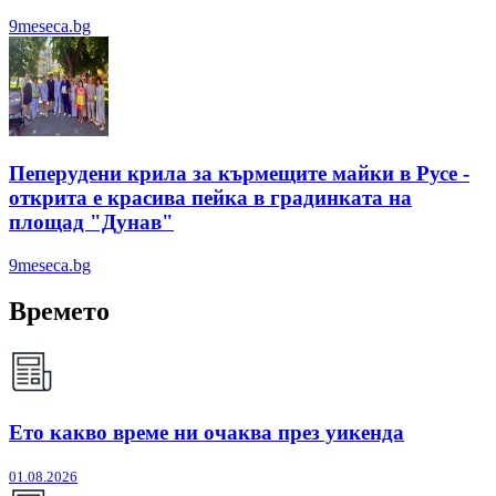
9meseca.bg
Пеперудени крила за кърмещите майки в Русе -
открита е красива пейка в градинката на
площад "Дунав"
9meseca.bg
Времето
Ето какво време ни очаква през уикенда
01.08.2026