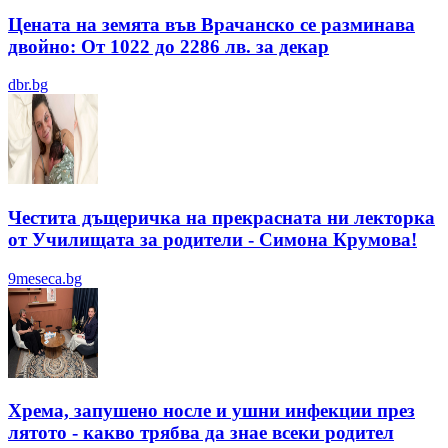
Цената на земята във Врачанско се разминава
двойно: От 1022 до 2286 лв. за декар
dbr.bg
Честита дъщеричка на прекрасната ни лекторка
от Училищата за родители - Симона Крумова!
9meseca.bg
Хрема, запушено носле и ушни инфекции през
лятотo - какво трябва да знае всеки родител