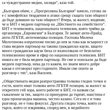
са чуждестранни медии, хиляди“, каза той.
„България обаче, с „Прогресивна България“ начело, готова ли
е с хомофобски твърдения и атаки срещу същата тази общност
да бъде домакин на тази общност? Вчера, за жалост, видяхме,
че и БНТ е медиен партньор на „Шествието на семейството“.
БНТ е телевизията, националната телевизия, която трябва да
организира „Евровизия“ в България. Те заемат анти-Прайд,
анти-ЛГБТИ, античовешка позиция. Госпожа Милена
Милотинова изпратихме писмо до нея за това как всъщност се
става медиен партньор на такива граждански каузи, защото
много граждански каузи биха се възползвали от безплатно
телевизионно време в ефир по националната телевизия. БНТ
никога не е била медиен партньор. Не сме и поискали да бъде
медиен партньор, нека да го кажем, но знаем много добре
какъв е отговорът през годините. Имали сме опити за
разговор с тях“, каза Василев.
„Обществената медия разпространява толкова гледни точки и
гости, които имат толкова анти-ЛГБТИ позиция, за жалост за
откритите гей хора, които работят в БНТ, го казвам със
съжаление за тях, защото са принудени да търпят, наистина е
една пропагандна машина, честно казано. Сега не е и това
разговор, не е това фокусът. Другата гледна точка, която се
търси, която се изкривява, според мен, в медийното