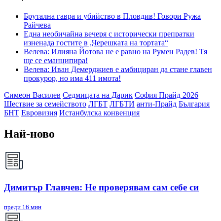
Брутална гавра и убийство в Пловдив! Говори Ружа
Райчева
Една необичайна вечеря с исторически препратки
изненада гостите в „Черешката на тортата“
Велева: Илияна Йотова не е равно на Румен Радев! Тя
ще се еманципира!
Велева: Иван Демерджиев е амбициран да стане главен
прокурор, но има 411 имота!
Симеон Василев
Седмицата на Дарик
София Прайд 2026
Шествие за семейството
ЛГБТ
ЛГБТИ
анти-Прайд
България
БНТ
Евровизия
Истанбулска конвенция
Най-ново
Димитър Главчев: Не проверявам сам себе си
преди 16 мин