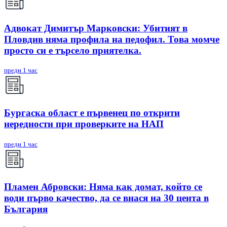
Адвокат Димитър Марковски: Убитият в
Пловдив няма профила на педофил. Това момче
просто си е търсело приятелка.
преди 1 час
Бургаска област е първенец по открити
нередности при проверките на НАП
преди 1 час
Пламен Абровски: Няма как домат, който се
води първо качество, да се внася на 30 цента в
България