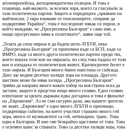
антиевропейска, антидемократична позиция. И това е
плашещо, най-малкото, за всички хора, които са гласували за
тази политическа партия. Защото в поредицата „орязване на
майчински, 2 евро взимаме от пенсионерите, спираме да
подкрепяме Украйна“, това е последният някак си пирон, в
който виждаме, че „Прогресивна България“ е само име, а
нищо прогресивно няма в политиките“, заяви още той.
„Тезата да сееш омраза и да бъдеш анти-ЛГБТИ, нека
„Прогресивна България“ си припомни къде са БСП, къде са
ВМРО, къде са много други политически партии преди тях,
които яхваха този кон на омразата, но след това падаха от този
кон и изпадаха от политическия живот. Краткосрочен билет е
тази омраза. И България много бавно наистина се събужда.
Днес ще видим десетки хиляди хора на площада. Другото
шествие може би няма хиляда. „Прогресивна България“
трябва да направи много важен избор на коя страна иска да
застане, защото ѝ предстои нещо много голямо. Едно голямо
изпитание за цялата държава идва догодина и това е финалът
на „Евровизия“. Аз не съм сигурен дали, ако вашите зрители
не знаят, „Евровизия“ е едно много ЛГБТИ и приемащо,
подкрепящо събитие, на което участват страшно много гей
хора, много от музикантите са гей, небинарни, транс. Това
идва в България. И ние сме безкрайно щастливи от това. Това
е огромен шанс за страната. Това са десетки хиляди хора, това