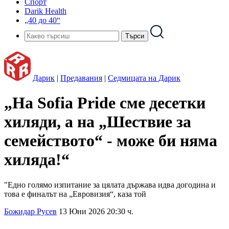
Спорт
Darik Health
„40 до 40“
Дарик
|
Предавания
|
Седмицата на Дарик
„На Sofia Pride сме десетки
хиляди, а на „Шествие за
семейството“ - може би няма
хиляда!“
"Едно голямо изпитание за цялата държава идва догодина и
това е финалът на „Евровизия“, каза той
Божидар Русев
13 Юни 2026 20:30 ч.