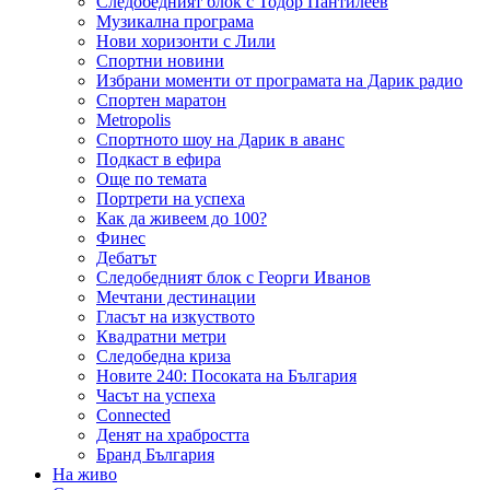
Следобедният блок с Тодор Пантилеев
Музикална програма
Нови хоризонти с Лили
Спортни новини
Избрани моменти от програмата на Дарик радио
Спортен маратон
Metropolis
Спортното шоу на Дарик в аванс
Подкаст в ефира
Още по темата
Портрети на успеха
Как да живеем до 100?
Финес
Дебатът
Следобедният блок с Георги Иванов
Мечтани дестинации
Гласът на изкуството
Квадратни метри
Следобедна криза
Новите 240: Посоката на България
Часът на успеха
Connected
Денят на храбростта
Бранд България
На живо