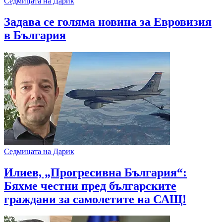
Седмицата на Дарик
Задава се голяма новина за Евровизия
в България
Седмицата на Дарик
Илиев, „Прогресивна България“:
Бяхме честни пред българските
граждани за самолетите на САЩ!