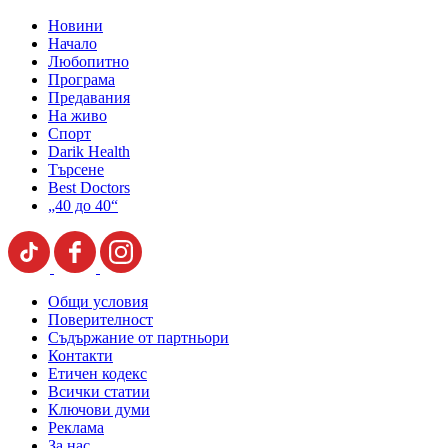
Новини
Начало
Любопитно
Програма
Предавания
На живо
Спорт
Darik Health
Търсене
Best Doctors
„40 до 40“
Общи условия
Поверителност
Съдържание от партньори
Контакти
Етичен кодекс
Всички статии
Ключови думи
Реклама
За нас