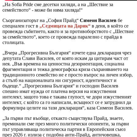
„На Sofia Pride сме десетки хиляди, а на „Шествие за
семейството“ - може би няма хиляда!“
Съорганизаторът на „София Прайд“
Симеон Василев
бе
специален гост в
„Седмицата на Дарик“
в деня, в който се
провежда събитието, както и за противоборството с „Шествие
за семейството“, което се провежда паралелно с прайда в
столицата.
„Вчера „Прогресивна България“ изчете една декларация чрез
депутата Слави Василев, от която искам да цитирам част от
нея. „Във времена на ценностна дезориентация, социална
фрагментация и тежка демографска криза съхраняването на
традиционното семейство не е просто въпрос на личен избор,
а стълб на националната ни сигурност, идентичност и
бъдеще.“ „Прогресивна България“ и господин Василев
спешно имат нужда от платена версия на изкуствения
интелект, защото това е такава глупост, че дори изкуственият
интелект, с който са го написали, всъщност се е затруднил да
формулира целите на тази декларация“, каза Симеон Василев.
„За първи път въобще, откакто съществува Прайд, знаете,
преминали сме през много политически опоненти, за първи
път управляваща политическа партия в Европейския съюз
през 2026 г. излиза с подобна анти-Прайд, античовешка,