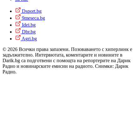
Dsport.bg
9meseca.bg
Idei.bg
Dbr.bg
Agri.bg
© 2026 Всички права запазени. Позоваването с хиперлинк е
задължително. Интервютата, коментарите и новините в
Darik.bg са подготвени с помощта на репортерите на Дарик
Радио и новинарските емисии на радиото. Снимки: Дарик
Радио.