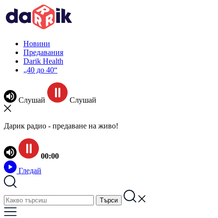
Новини
Предавания
Darik Health
„40 до 40“
Слушай
Слушай
Дарик радио - предаване на живо!
00:00
Гледай