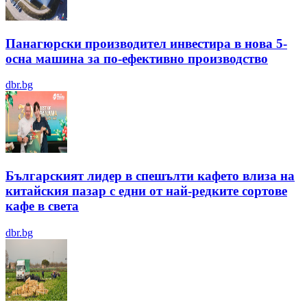
Панагюрски производител инвестира в нова 5-
осна машина за по-ефективно производство
dbr.bg
Българският лидер в спешълти кафето влиза на
китайския пазар с едни от най-редките сортове
кафе в света
dbr.bg