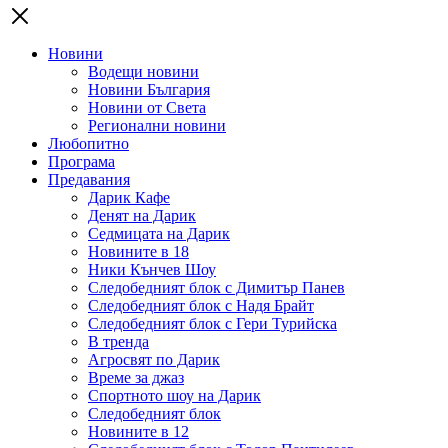
Новини
Водещи новини
Новини България
Новини от Света
Регионални новини
Любопитно
Програма
Предавания
Дарик Кафе
Денят на Дарик
Седмицата на Дарик
Новините в 18
Ники Кънчев Шоу
Следобедният блок с Димитър Панев
Следобедният блок с Надя Брайт
Следобедният блок с Гери Турийска
В тренда
Агросвят по Дарик
Време за джаз
Спортното шоу на Дарик
Следобедният блок
Новините в 12