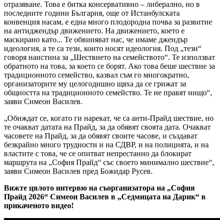
отразяване. Това е битка консервативно – либерално, но в
последните години България, още от Истанбулската
конвенция насам, е една много плодородна почва за развитие
на антиджендър движението. На движението, което е
маскирано като... Те обвиняват нас, че имаме джендър
идеология, а те са тези, които носят идеология. Под „тези“
говоря наистина за „Шествието на семейството“. Те използват
обратното на това, за което се борят. Ако това беше шествие за
традиционното семейство, казвал съм го многократно,
организаторите му целогодишно щяха да се грижат за
общността на традиционното семейство. Те не правят нищо“,
заяви Симеон Василев.
„Обиждат се, когато ги нарекат, че са анти-Прайд шествие, но
те очакват датата на Прайд, за да обявят своята дата. Очакват
часовете на Прайд, за да обявят своите часове, и създават
безкрайно много трудности и на СДВР, и на полицията, и на
властите с това, че се опитват непрестанно да блокират
маршрута на „София Прайд“ със своето минимално шествие“,
заяви Симеон Василев пред Божидар Русев.
Вижте цялото интервю на съорганизатора на „София
Прайд 2026“ Симеон Василев в „Седмицата на Дарик“ в
прикаченото видео!