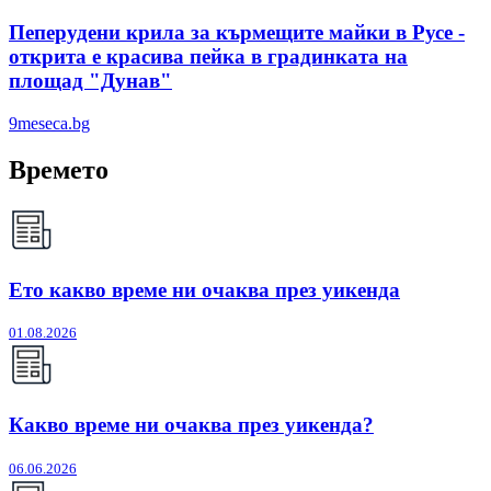
Пеперудени крила за кърмещите майки в Русе -
открита е красива пейка в градинката на
площад "Дунав"
9meseca.bg
Времето
Ето какво време ни очаква през уикенда
01.08.2026
Какво време ни очаква през уикенда?
06.06.2026