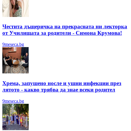
Честита дъщеричка на прекрасната ни лекторка
от Училищата за родители - Симона Крумова!
9meseca.bg
Хрема, запушено носле и ушни инфекции през
лятотo - какво трябва да знае всеки родител
9meseca.bg