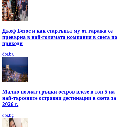
Джеф Безос и как стартъпът му от гаража се
превърна в най-голямата компания в света по
приходи
dbr.bg
Малко познат гръцки остров влезе в топ 5 на
най-търсените островни дестинации в света за
2026 г.
dbr.bg