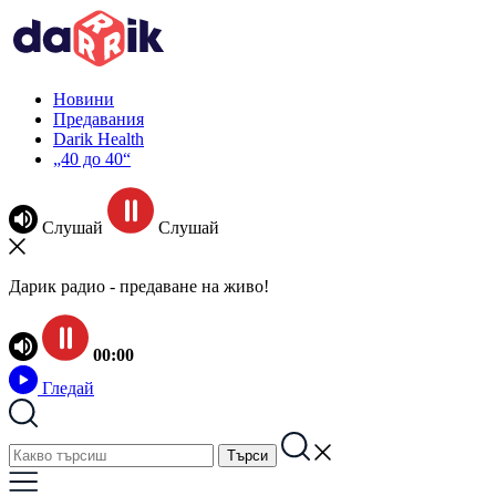
Новини
Предавания
Darik Health
„40 до 40“
Слушай
Слушай
Дарик радио - предаване на живо!
00:00
Гледай