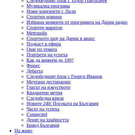
Следобедният блок с Тодор Пантилеев
Музикална програма
Нови хоризонти с Лили
Спортни новини
Избрани моменти от програмата на Дарик радио
Спортен маратон
Metropolis
Спортното шоу на Дарик в аванс
Подкаст в ефира
Още по темата
Портрети на успеха
Как да живеем до 100?
Финес
Дебатът
Следобедният блок с Георги Иванов
Мечтани дестинации
Гласът на изкуството
Квадратни метри
Следобедна криза
Новите 240: Посоката на България
Часът на успеха
Connected
Денят на храбростта
Бранд България
На живо