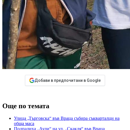
Добави в предпочитани в Google
Още по темата
Улица „Търговска“ във Враца събира съкварталци на
обща маса
Подпалиха „Ауди“ на ул. „Скакля“ във Враца