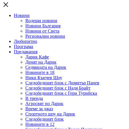
Новини
Водещи новини
Новини България
Новини от Света
Регионални новини
Любопитно
Програма
Предавания
Дарик Кафе
Денят на Дарик
Седмицата на Дарик
Новините в 18
Ники Кънчев Шоу
Следобедният блок с Димитър Панев
Следобедният блок с Надя Брайт
Следобедният блок с Гери Турийска
В тренда
Агросвят по Дарик
Време за джаз
Спортното шоу на Дарик
Следобедният блок
Новините в 12