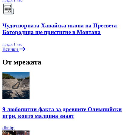
преди 1 час
Чудотворната Хавайска икона на Пресвета
Богородица ще пристигне в Монтана
преди 1 час
Всички
От мрежата
9 любопитни факта за древните Олимпийски
игри, които малцина знаят
dbr.bg