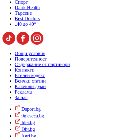
Спорт
Darik Health
Търсене
Best Doctors
„40 до 40“
Общи условия
Поверителност
Съдържание от партньори
Контакти
Етичен кодекс
Всички статии
Ключови думи
Реклама
За нас
Dsport.bg
9meseca.bg
Idei.bg
Dbr.bg
Agri.bg