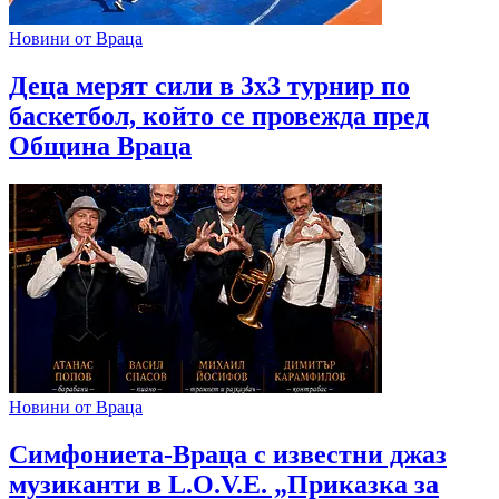
Новини от Враца
Деца мерят сили в 3х3 турнир по
баскетбол, който се провежда пред
Община Враца
Новини от Враца
Симфониета-Враца с известни джаз
музиканти в L.O.V.E. „Приказка за