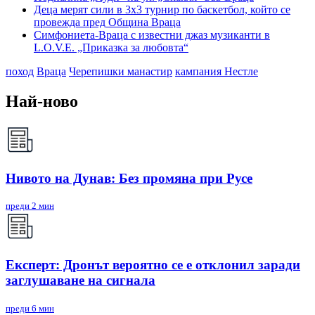
Деца мерят сили в 3х3 турнир по баскетбол, който се
провежда пред Община Враца
Симфониета-Враца с известни джаз музиканти в
L.O.V.E. „Приказка за любовта“
поход
Враца
Черепишки манастир
кампания Нестле
Най-ново
Нивото на Дунав: Без промяна при Русе
преди 2 мин
Експерт: Дронът вероятно се е отклонил заради
заглушаване на сигнала
преди 6 мин