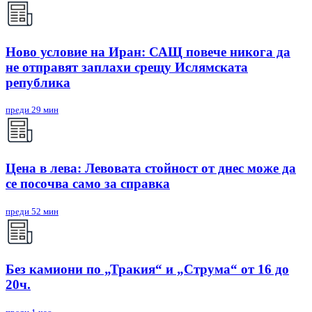
Ново условие на Иран: САЩ повече никога да
не отправят заплахи срещу Ислямската
република
преди 29 мин
Цена в лева: Левовата стойност от днес може да
се посочва само за справка
преди 52 мин
Без камиони по „Тракия“ и „Струма“ от 16 до
20ч.