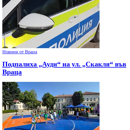
Новини от Враца
Подпалиха „Ауди“ на ул. „Скакля“ във
Враца